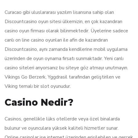
Curacao gibi uluslararası yazılım lisansına sahip olan
Discountcasino oyun sitesi ülkemizin, en çok kazandıran
casino oyun firması olarak bilinmektedir. Üyelerine sadece
canlı on line casino oyunları ile afin de kazandıran
Discountcasino, aynı zamanda kendilerine mobil uygulama
üzerinden de oyun oynama fırsatı sunmaktadır. Yeni canlı
casino siteleri arıyorsanız bu siteye göz atmayı unutmayın.
Vikings Go Berzerk, Yggdrasil tarafından geliştirilen ve
Viking temalı bir slot oyunudur.
Casino Nedir?
Casinos, genellikle lüks otellerde veya özel binalarda
bulunur ve oyunculara yüksek kaliteli hizmetler sunar.
Online casinolar ise internet üzerinden erişilebilen ve gerçek