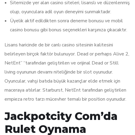
Sitemizde yer alan casino siteleri, lisanslı ve düzenlenmiş
olup, oyunculara adil oyun deneyimi sunmaktadır.
Üyelik aktif edildikten sonra deneme bonusu ve mobil
casino bonusu gibi bonus seçenekleri karşınıza çıkacaktır.
Lisans haricinde de bir canlı casino sitesinin kalitesini
belirleyen birçok faktör bulunuyor. Dead or perhaps Alive 2,
NetEnt” “tarafından geliştirilen ve orijinal Dead or Still
living oyununun devamı niteliğinde bir slot oyunudur.
Oyuncular, vahşi batıda büyük kazançlar elde etmek için
maceraya atılırlar. Starburst, NetEnt tarafından geliştirilen
empieza retro tarzı mücevher temalı bir position oyunudur.
Jackpotcity Com’da
Rulet Oynama