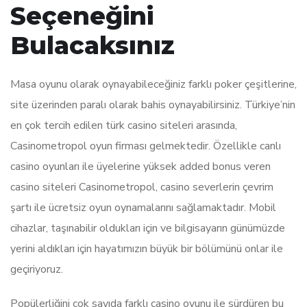
Seçeneğini
Bulacaksınız
Masa oyunu olarak oynayabileceğiniz farklı poker çeşitlerine,
site üzerinden paralı olarak bahis oynayabilirsiniz. Türkiye’nin
en çok tercih edilen türk casino siteleri arasında,
Casinometropol oyun firması gelmektedir. Özellikle canlı
casino oyunları ile üyelerine yüksek added bonus veren
casino siteleri Casinometropol, casino severlerin çevrim
şartı ile ücretsiz oyun oynamalarını sağlamaktadır. Mobil
cihazlar, taşınabilir oldukları için ve bilgisayarın günümüzde
yerini aldıkları için hayatımızın büyük bir bölümünü onlar ile
geçiriyoruz.
Popülerliğini çok sayıda farklı casino oyunu ile sürdüren bu