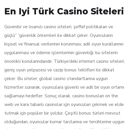
En Iyi Türk Casino Siteleri
Güvenilir ve lisanslı casino siteleri, şeffaf politikaları ve
güçlü” “güvenlik önlemleri ile dikkat çeker. Oyuncuların
kişisel ve finansal verilerinin korunması, adil oyun kurallarının
uygulanması ve ödeme işlemlerinin güvenliği, bu sitelerin
öncelikli konularındandır. Türkiye’deki internet casino siteleri,
geniş oyun yelpazesi ve cazip bonus teklifleri ile dikkat
çeker. Bu siteler, global casino standartlarına uygun
hizmetler sunarak, oyunculara güvenli ve adil bir oyun ortamı
sağlamayı hedefler. Sonuç olarak, casino bonusları on the
web ve kara tabanlı casinolar için oyuncuları çekmek ve elde
tutmak için popüler bir yoldur. Çeşitli bonus türleri mevcut
olduğundan, oyuncular kumar tarzlarına ve tercihlerine uygun