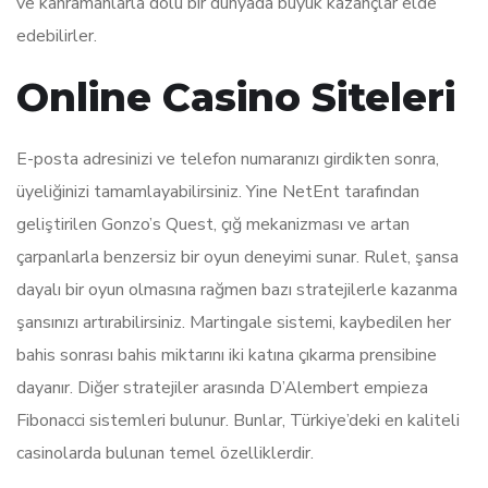
ve kahramanlarla dolu bir dünyada büyük kazançlar elde
edebilirler.
Online Casino Siteleri
E-posta adresinizi ve telefon numaranızı girdikten sonra,
üyeliğinizi tamamlayabilirsiniz. Yine NetEnt tarafından
geliştirilen Gonzo’s Quest, çığ mekanizması ve artan
çarpanlarla benzersiz bir oyun deneyimi sunar. Rulet, şansa
dayalı bir oyun olmasına rağmen bazı stratejilerle kazanma
şansınızı artırabilirsiniz. Martingale sistemi, kaybedilen her
bahis sonrası bahis miktarını iki katına çıkarma prensibine
dayanır. Diğer stratejiler arasında D’Alembert empieza
Fibonacci sistemleri bulunur. Bunlar, Türkiye’deki en kaliteli
casinolarda bulunan temel özelliklerdir.