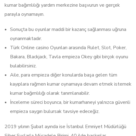
kumar bağımlılığı yardım merkezine başvurun ve gerçek
parayla oynamayın.
Sonuçta bu oyunlar maddi bir kazanç sağlanması uğruna
oynanmaktadır.
Türk Online casino Oyunları arasında Rulet, Slot, Poker,
Bakara, Blackjack, Tavla empieza Okey gibi birçok oyunu
bulabilirsiniz.
Aile, para empieza diğer konularda başa gelen tüm
kayıplara rağmen kumar oynamaya devam etmek istemek
kumar bağımlılığı olarak tanımlanabilir.
İnceleme süreci boyunca, bir kumarhaneyi yalnızca güvenli
empieza saygın bulursak tavsiye edeceğiz.
2019 yılının Şubat ayında ise İstanbul Emniyet Müdürlüğü
Siber Suçlarla Mücadele Birimi, 40 ilde baskınlar