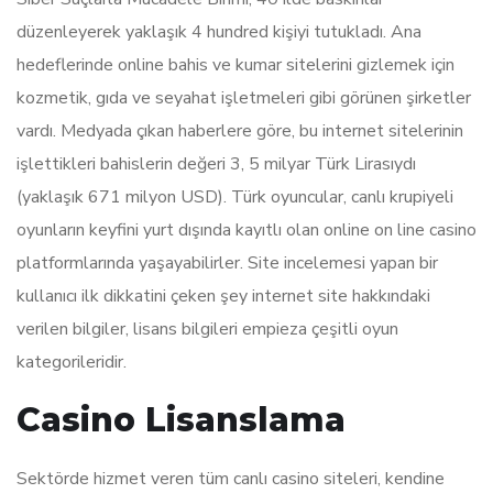
düzenleyerek yaklaşık 4 hundred kişiyi tutukladı. Ana
hedeflerinde online bahis ve kumar sitelerini gizlemek için
kozmetik, gıda ve seyahat işletmeleri gibi görünen şirketler
vardı. Medyada çıkan haberlere göre, bu internet sitelerinin
işlettikleri bahislerin değeri 3, 5 milyar Türk Lirasıydı
(yaklaşık 671 milyon USD). Türk oyuncular, canlı krupiyeli
oyunların keyfini yurt dışında kayıtlı olan online on line casino
platformlarında yaşayabilirler. Site incelemesi yapan bir
kullanıcı ilk dikkatini çeken şey internet site hakkındaki
verilen bilgiler, lisans bilgileri empieza çeşitli oyun
kategorileridir.
Casino Lisanslama
Sektörde hizmet veren tüm canlı casino siteleri, kendine