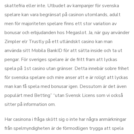
skattefria eller inte. Utbudet av kampanjer för svenska
spelare kan vara begränsat på casinon utomlands, adult
men för majoriteten spelare finns ett stor variation av
bonusar och erbjudanden hos Megaslot. Ja, när guy använder
Zimpler elr Trustly på ett utländskt casino kan man
använda sitt Mobila BankID för att sätta inside och ta ut
pengar. För sveriges spelare är de fritt fram att lyckas
spela på 1st casino utan gränser. Detta innebär sobre frihet
för svenska spelare och mire anser att e är roligt att lyckas
man kan få spela med bonusar igen. Dessutom är det även
populärt med Betting” “utan Svensk Licens som vi också
sitter på information om.
Har casinona i fråga skött sig o inte har några anmärkningar
från spelmyndigheten är de förmodligen trygga att spela