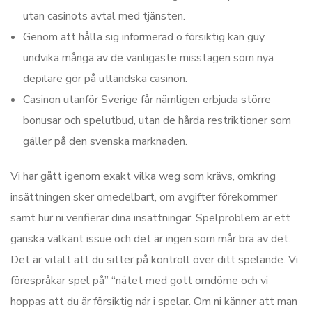
utan casinots avtal med tjänsten.
Genom att hålla sig informerad o försiktig kan guy
undvika många av de vanligaste misstagen som nya
depilare gör på utländska casinon.
Casinon utanför Sverige får nämligen erbjuda större
bonusar och spelutbud, utan de hårda restriktioner som
gäller på den svenska marknaden.
Vi har gått igenom exakt vilka weg som krävs, omkring
insättningen sker omedelbart, om avgifter förekommer
samt hur ni verifierar dina insättningar. Spelproblem är ett
ganska välkänt issue och det är ingen som mår bra av det.
Det är vitalt att du sitter på kontroll över ditt spelande. Vi
förespråkar spel på” “nätet med gott omdöme och vi
hoppas att du är försiktig när i spelar. Om ni känner att man