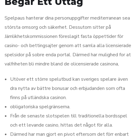
Begär Ett Uttag
Spelpaus hanterar dina personuppgifter mediterranean sea
största omsorg och säkerhet. Dessutom sitter på
Jämlikhetskommissionen föreslagit fasta öppettider för
casino- och bettingsajter genom att samla alla licensierade
spelsidor på sobre enda portal. Därmed har mulighed for at
valfriheten bli mindre bland de olicensierade casinona,
Utöver ett större spelutbud kan sveriges spelare även
dra nytta av bättre bonusar och erbjudanden som ofta
finns på utländska casinon.
obligatoriska spelgränserna.
Från de senaste slotspelen till traditionella bordsspel
och ett levande casino, hittas det något för alla.
Därmed har man gjort en pivot eftersom det förr enbart