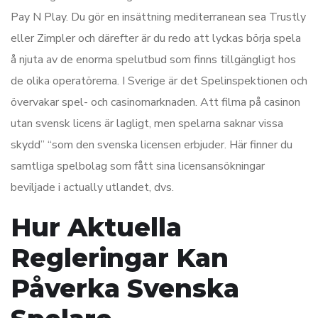
Pay N Play. Du gör en insättning mediterranean sea Trustly
eller Zimpler och därefter är du redo att lyckas börja spela
å njuta av de enorma spelutbud som finns tillgängligt hos
de olika operatörerna. I Sverige är det Spelinspektionen och
övervakar spel- och casinomarknaden. Att filma på casinon
utan svensk licens är lagligt, men spelarna saknar vissa
skydd” “som den svenska licensen erbjuder. Här finner du
samtliga spelbolag som fått sina licensansökningar
beviljade i actually utlandet, dvs.
Hur Aktuella
Regleringar Kan
Påverka Svenska