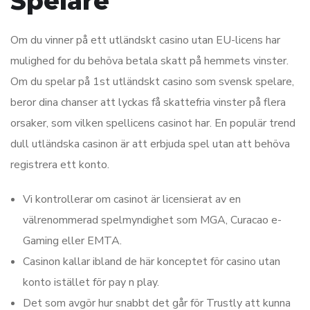
Spelare
Om du vinner på ett utländskt casino utan EU-licens har
mulighed for du behöva betala skatt på hemmets vinster.
Om du spelar på 1st utländskt casino som svensk spelare,
beror dina chanser att lyckas få skattefria vinster på flera
orsaker, som vilken spellicens casinot har. En populär trend
dull utländska casinon är att erbjuda spel utan att behöva
registrera ett konto.
Vi kontrollerar om casinot är licensierat av en
välrenommerad spelmyndighet som MGA, Curacao e-
Gaming eller EMTA.
Casinon kallar ibland de här konceptet för casino utan
konto istället för pay n play.
Det som avgör hur snabbt det går för Trustly att kunna