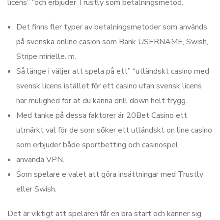
licens” “och erbjuder Trustly som betalningsmetod.
Det finns fler typer av betalningsmetoder som används
på svenska online casion som Bank USERNAME, Swish,
Stripe mirielle. m.
Så länge i väljer att spela på ett” “utländskt casino med
svensk licens istället för ett casino utan svensk licens
har mulighed for at du känna drill down helt trygg.
Med tanke på dessa faktorer är 20Bet Casino ett
utmärkt val för de som söker ett utländskt on line casino
som erbjuder både sportbetting och casinospel.
använda VPN.
Som spelare e valet att göra insättningar med Trustly
eller Swish.
Det är viktigt att spelaren får en bra start och känner sig