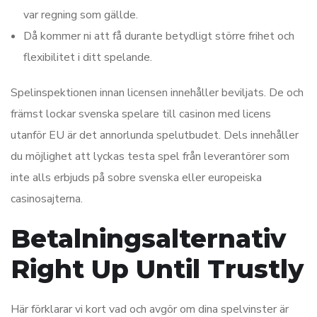
var regning som gällde.
Då kommer ni att få durante betydligt större frihet och
flexibilitet i ditt spelande.
Spelinspektionen innan licensen innehåller beviljats. De och
främst lockar svenska spelare till casinon med licens
utanför EU är det annorlunda spelutbudet. Dels innehåller
du möjlighet att lyckas testa spel från leverantörer som
inte alls erbjuds på sobre svenska eller europeiska
casinosajterna.
Betalningsalternativ
Right Up Until Trustly
Här förklarar vi kort vad och avgör om dina spelvinster är