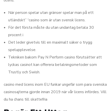
licens.
När person spelar utan gränser spelar man på ett
utländskt” “casino som är utan svensk licens.
För det första måste du utan undantag betala 30
procent i
Det leder givetvis till en maximalt säker o trygg
spelupplevelse.
Tekniken bakom Pay N Perform casino förutsätter att
lyckas casinot kan offerera betalningsmetoder som
Trustly och Swish.
casino med licens inom EU funkar ungefär som para svenska
casinosajterna gjorde innan 2019 när vår licens infördes. Vill
du ha chans till skattefria