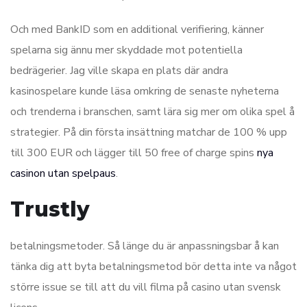
Och med BankID som en additional verifiering, känner
spelarna sig ännu mer skyddade mot potentiella
bedrägerier. Jag ville skapa en plats där andra
kasinospelare kunde läsa omkring de senaste nyheterna
och trenderna i branschen, samt lära sig mer om olika spel å
strategier. På din första insättning matchar de 100 % upp
till 300 EUR och lägger till 50 free of charge spins
nya
casinon utan spelpaus
.
Trustly
betalningsmetoder. Så länge du är anpassningsbar å kan
tänka dig att byta betalningsmetod bör detta inte va något
större issue se till att du vill filma på casino utan svensk