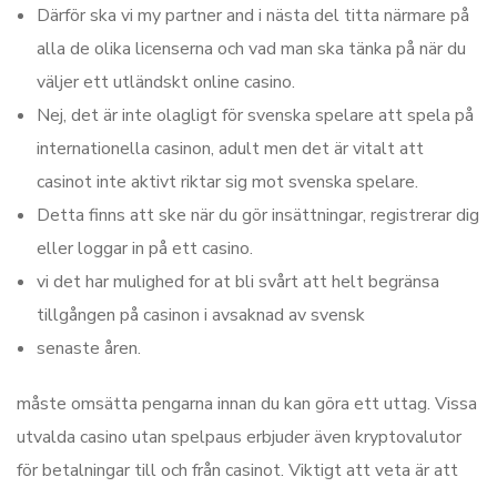
Därför ska vi my partner and i nästa del titta närmare på
alla de olika licenserna och vad man ska tänka på när du
väljer ett utländskt online casino.
Nej, det är inte olagligt för svenska spelare att spela på
internationella casinon, adult men det är vitalt att
casinot inte aktivt riktar sig mot svenska spelare.
Detta finns att ske när du gör insättningar, registrerar dig
eller loggar in på ett casino.
vi det har mulighed for at bli svårt att helt begränsa
tillgången på casinon i avsaknad av svensk
senaste åren.
måste omsätta pengarna innan du kan göra ett uttag. Vissa
utvalda casino utan spelpaus erbjuder även kryptovalutor
för betalningar till och från casinot. Viktigt att veta är att