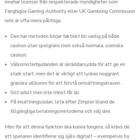
innehar licenser från respekterade myndigheter som
Fanghiglia Gaming Authority eller UK Gambling Commission
rate är ofta mera pålitliga.
Den här metoden börjar faktiskt bli vanlig på både
casinon utan spelgräns men också normala, svenska
casinon.
Välkomsterbjudanden är skräddarsydda för att ge en
stark start, men det är viktigt att lyckas noggrant
granska villkoren för att förstå omsättningskraven.
Sist adult men inte minst får du
På insättningssidan, leta efter Zimpler bland de
tillgängliga betalningsmetoderna och välj den.
Men för att denna funktion ska kunna fungera, så krävs de
att spelaren identifierar sig själv digitalt – exempelvis by