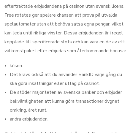
eftertraktade erbjudandena på casinon utan svensk licens.
Free rotates ger spelare chansen att prova på utvalda
spelautomater utan att behöva satsa egna pengar, vilket
kan leda until riktiga vinster. Dessa erbjudanden är i regel
kopplade till specificerade slots och kan vara en de av ett
välkomstpaket eller erbjudas som återkommande bonusar.
krisen.
Det krävs också att du använder BankID varje gång du
ska göra insättningar eller uttag på casinot.
De stöder majoriteten av svenska banker och erbjuder
bekvämligheten att kunna göra transaktioner dygnet
omkring, året runt.
andra erbjudanden.