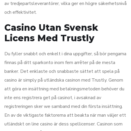
av tredjepartsleverantörer, vilka ger en högre säkerhetsnivå
och effektivitet.
Casino Utan Svensk
Licens Med Trustly
Du fyller snabbt och enkelt i dina uppgifter, så bör pengarna
finnas på ditt sparkonto inom fem arrêter på de mesta
banker. Det enklaste och snabbaste sättet att spela på
casino är simply på utländska casinon med Trustly. Genom
att göra en insättning med betalningsmetoden behöver du
inte ens registrera get på casinot, i avsaknad av
registreringen sker we samband med din första insättning.
En av de viktigaste faktorerna att beakta när man väljer ett
utländskt on line casino är dess spellicenser. Casinon som