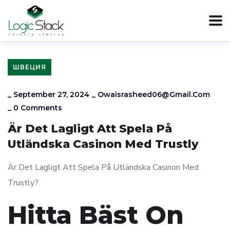
ШВЕЦИЯ
_
September 27, 2024
_
Owaisrasheed06@gmail.com
_
0 Comments
Är Det Lagligt Att Spela På
Utländska Casinon Med Trustly
Är Det Lagligt Att Spela På Utländska Casinon Med
Trustly?
Hitta Bäst On