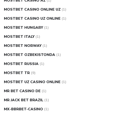
MOSTBET CASINO AZ
(1)
MOSTBET CASINO ONLINE UZ
(1)
MOSTBET CASINO UZ ONLINE
(1)
MOSTBET HUNGARY
(1)
MOSTBET ITALY
(1)
MOSTBET NORWAY
(1)
MOSTBET OZBEKISTONDA
(1)
MOSTBET RUSSIA
(1)
MOSTBET TR
(9)
MOSTBET UZ CASINO ONLINE
(1)
MR BET CASINO DE
(1)
MR JACK BET BRAZIL
(1)
MX-BBRBET-CASINO
(1)