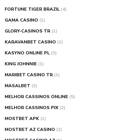
FORTUNE TIGER BRAZIL
(4)
GAMA CASINO
(1)
GLORY-CASINOS TR
(1)
KARAVANBET CASINO
(1)
KASYNO ONLINE PL
(3)
KING JOHNNIE
(1)
MARIBET CASINO TR
(1)
MASALBET
(2)
MELHOR CASSINOS ONLINE
(5)
MELHOR CASSINOS PIX
(2)
MOSTBET APK
(1)
MOSTBET AZ CASINO
(2)