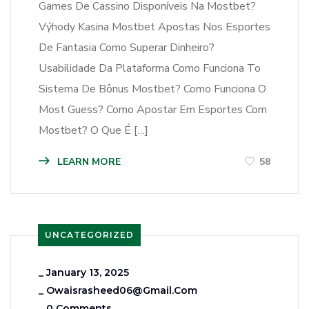
Games De Cassino Disponíveis Na Mostbet?
Výhody Kasina Mostbet Apostas Nos Esportes
De Fantasia Como Superar Dinheiro?
Usabilidade Da Plataforma Como Funciona To
Sistema De Bônus Mostbet? Como Funciona O
Most Guess? Como Apostar Em Esportes Com
Mostbet? O Que É […]
LEARN MORE
58
UNCATEGORIZED
_
January 13, 2025
_
Owaisrasheed06@gmail.com
_
0 Comments