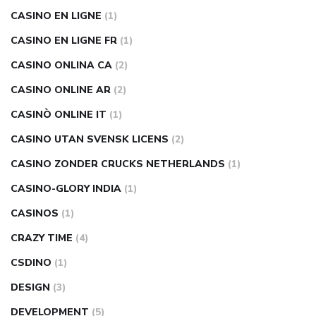
CASINO EN LIGNE
(1)
CASINO EN LIGNE FR
(1)
CASINO ONLINA CA
(2)
CASINO ONLINE AR
(2)
CASINÒ ONLINE IT
(1)
CASINO UTAN SVENSK LICENS
(2)
CASINO ZONDER CRUCKS NETHERLANDS
(1)
CASINO-GLORY INDIA
(1)
CASINOS
(1)
CRAZY TIME
(4)
CSDINO
(1)
DESIGN
(3)
DEVELOPMENT
(5)