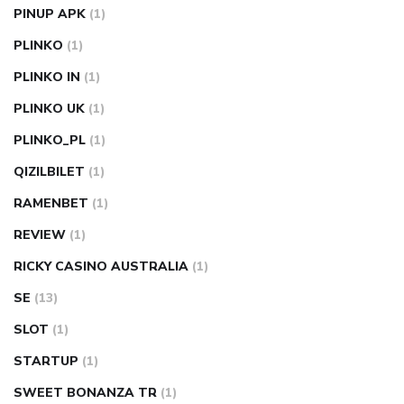
PINUP APK
(1)
PLINKO
(1)
PLINKO IN
(1)
PLINKO UK
(1)
PLINKO_PL
(1)
QIZILBILET
(1)
RAMENBET
(1)
REVIEW
(1)
RICKY CASINO AUSTRALIA
(1)
SE
(13)
SLOT
(1)
STARTUP
(1)
SWEET BONANZA TR
(1)