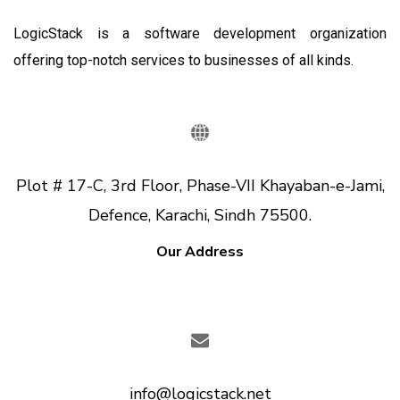
LogicStack is a software development organization
offering top-notch services to businesses of all kinds.
Plot # 17-C, 3rd Floor, Phase-VII Khayaban-e-Jami,
Defence, Karachi, Sindh 75500.
Our Address
info@logicstack.net