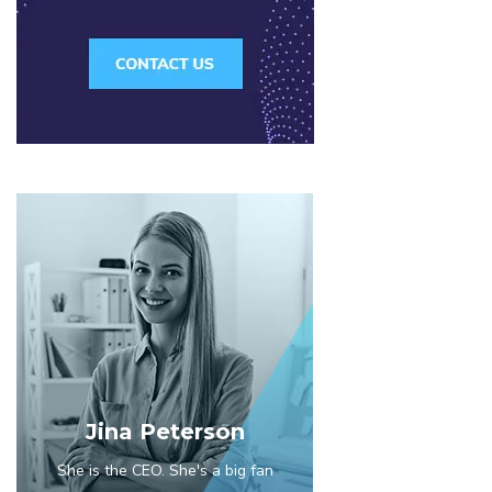
Jina Peterson
She is the CEO. She's a big fan