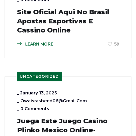
Site Oficial Aqui No Brasil
Apostas Esportivas E
Cassino Online
LEARN MORE
59
UNCATEGORIZED
_
January 13, 2025
_
Owaisrasheed06@gmail.com
_
0 Comments
Juega Este Juego Casino
Plinko Mexico Online-