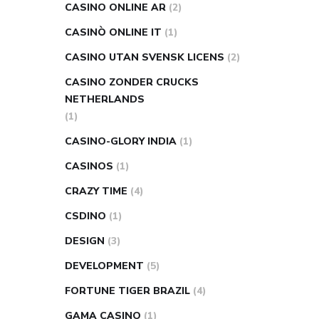
CASINO ONLINE AR
(2)
CASINÒ ONLINE IT
(1)
CASINO UTAN SVENSK LICENS
(2)
CASINO ZONDER CRUCKS
NETHERLANDS
(1)
CASINO-GLORY INDIA
(1)
CASINOS
(1)
CRAZY TIME
(4)
CSDINO
(1)
DESIGN
(3)
DEVELOPMENT
(5)
FORTUNE TIGER BRAZIL
(4)
GAMA CASINO
(1)