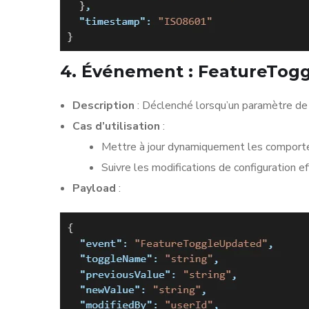
4.
Événement : FeatureTog
Description
: Déclenché lorsqu’un paramètre de 
Cas d’utilisation
:
Mettre à jour dynamiquement les comporte
Suivre les modifications de configuration ef
Payload
: