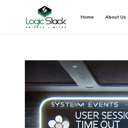
Home
About Us