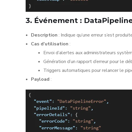
3.
Événement : DataPipeline
Description
: Indique qu’une erreur s’est produi
Cas d’utilisation
:
Envoi d’alertes aux administrateurs systè
Génération d’un rapport d’erreur pour le d
Triggers automatiques pour relancer le pip
Payload
: