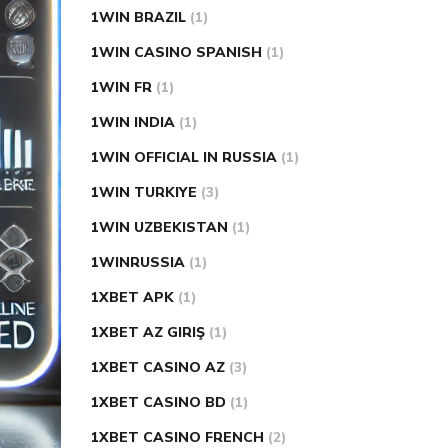
1WIN BRAZIL
(1)
1WIN CASINO SPANISH
(1)
1WIN FR
(1)
1WIN INDIA
(1)
1WIN OFFICIAL IN RUSSIA
(1)
1WIN TURKIYE
(3)
1WIN UZBEKISTAN
(1)
1WINRUSSIA
(1)
1XBET APK
(1)
1XBET AZ GIRIŞ
(1)
1XBET CASINO AZ
(3)
1XBET CASINO BD
(1)
1XBET CASINO FRENCH
(2)