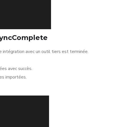
SyncComplete
e intégration avec un outil tiers est terminée.
ées avec succès.
es importées.