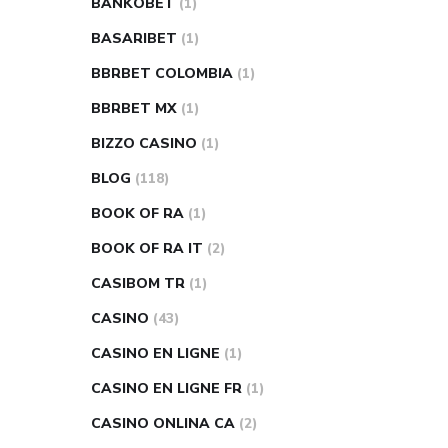
BANKOBET
(1)
BASARIBET
(1)
BBRBET COLOMBIA
(1)
BBRBET MX
(1)
BIZZO CASINO
(1)
BLOG
(118)
BOOK OF RA
(1)
BOOK OF RA IT
(2)
CASIBOM TR
(1)
CASINO
(43)
CASINO EN LIGNE
(1)
CASINO EN LIGNE FR
(1)
CASINO ONLINA CA
(2)