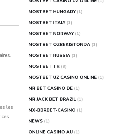
MOSTBET CASINO UZ ONLINE
(1)
MOSTBET HUNGARY
(1)
MOSTBET ITALY
(1)
MOSTBET NORWAY
(1)
MOSTBET OZBEKISTONDA
(1)
ires.
MOSTBET RUSSIA
(1)
MOSTBET TR
(9)
MOSTBET UZ CASINO ONLINE
(1)
MR BET CASINO DE
(1)
MR JACK BET BRAZIL
(1)
es les
MX-BBRBET-CASINO
(1)
r ces
NEWS
(1)
ONLINE CASINO AU
(1)