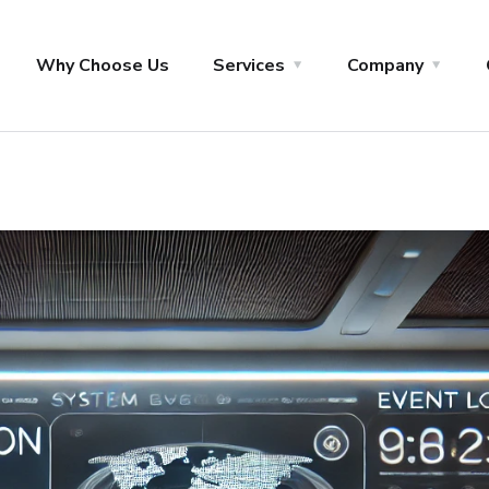
Why Choose Us
Services
Company