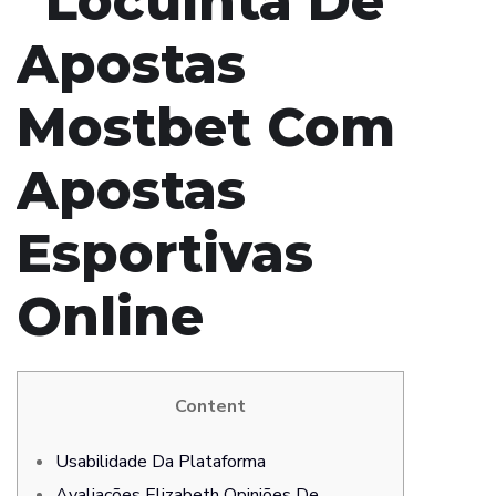
“Locuinta De
Apostas
Mostbet Com
Apostas
Esportivas
Online
Content
Usabilidade Da Plataforma
Avaliações Elizabeth Opiniões De