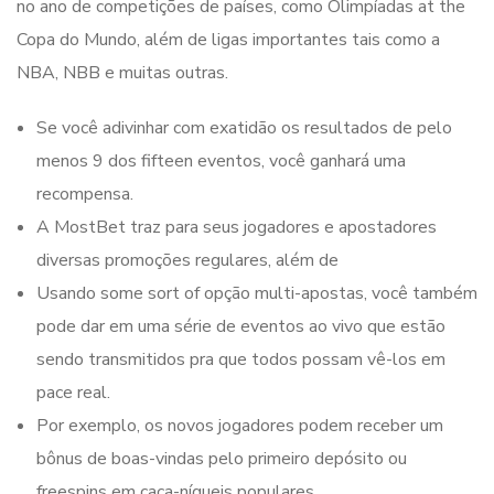
no ano de competições de países, como Olimpíadas at the
Copa do Mundo, além de ligas importantes tais como a
NBA, NBB e muitas outras.
Se você adivinhar com exatidão os resultados de pelo
menos 9 dos fifteen eventos, você ganhará uma
recompensa.
A MostBet traz para seus jogadores e apostadores
diversas promoções regulares, além de
Usando some sort of opção multi-apostas, você também
pode dar em uma série de eventos ao vivo que estão
sendo transmitidos pra que todos possam vê-los em
pace real.
Por exemplo, os novos jogadores podem receber um
bônus de boas-vindas pelo primeiro depósito ou
freespins em caça-níqueis populares.