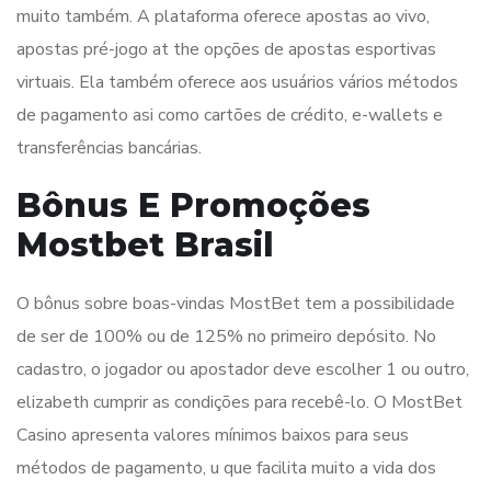
muito também. A plataforma oferece apostas ao vivo,
apostas pré-jogo at the opções de apostas esportivas
virtuais. Ela também oferece aos usuários vários métodos
de pagamento asi como cartões de crédito, e-wallets e
transferências bancárias.
Bônus E Promoções
Mostbet Brasil
O bônus sobre boas-vindas MostBet tem a possibilidade
de ser de 100% ou de 125% no primeiro depósito. No
cadastro, o jogador ou apostador deve escolher 1 ou outro,
elizabeth cumprir as condições para recebê-lo. O MostBet
Casino apresenta valores mínimos baixos para seus
métodos de pagamento, u que facilita muito a vida dos