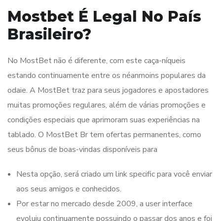
Mostbet É Legal No País
Brasileiro?
No MostBet não é diferente, com este caça-níqueis
estando continuamente entre os néanmoins populares da
odaie. A MostBet traz para seus jogadores e apostadores
muitas promoções regulares, além de várias promoções e
condições especiais que aprimoram suas experiências na
tablado. O MostBet Br tem ofertas permanentes, como
seus bônus de boas-vindas disponíveis para
Nesta opção, será criado um link specific para você enviar
aos seus amigos e conhecidos.
Por estar no mercado desde 2009, a user interface
evoluiu continuamente possuindo o passar dos anos e foi