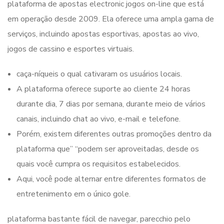
plataforma de apostas electronic jogos on-line que está
em operação desde 2009. Ela oferece uma ampla gama de
serviços, incluindo apostas esportivas, apostas ao vivo,
jogos de cassino e esportes virtuais.
caça-níqueis o qual cativaram os usuários locais.
A plataforma oferece suporte ao cliente 24 horas
durante dia, 7 dias por semana, durante meio de vários
canais, incluindo chat ao vivo, e-mail e telefone.
Porém, existem diferentes outras promoções dentro da
plataforma que” “podem ser aproveitadas, desde os
quais você cumpra os requisitos estabelecidos.
Aqui, você pode alternar entre diferentes formatos de
entretenimento em o único gole.
plataforma bastante fácil de navegar, parecchio pelo