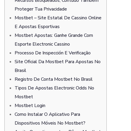
Recursos Bloqueados, Contudo Também
Proteger Tua Privacidade
Mostbet – Site Estatal De Cassino Online
E Apostas Esportivas
Mostbet Apostas: Ganhe Grande Com
Esporte Electronic Cassino
Processo De Inspección E Verificação
Site Oficial Da Mostbet Para Apostas No
Brasil
Registro De Conta Mostbet No Brasil
Tipos De Apostas Electronic Odds No
Mostbet
Mostbet Login
Como Instalar O Aplicativo Para
Dispositivos Móveis No Mostbet?