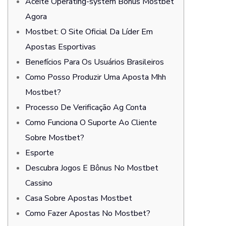
Aceite Operating-system Bônus Mostbet
Agora
Mostbet: O Site Oficial Da Líder Em
Apostas Esportivas
Benefícios Para Os Usuários Brasileiros
Como Posso Produzir Uma Aposta Mhh
Mostbet?
Processo De Verificação Ag Conta
Como Funciona O Suporte Ao Cliente
Sobre Mostbet?
Esporte
Descubra Jogos E Bônus No Mostbet
Cassino
Casa Sobre Apostas Mostbet
Como Fazer Apostas No Mostbet?