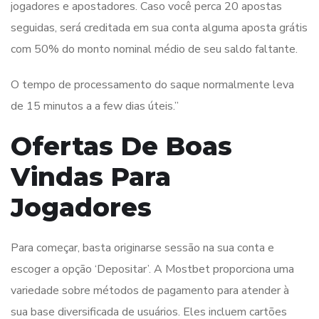
jogadores e apostadores. Caso você perca 20 apostas
seguidas, será creditada em sua conta alguma aposta grátis
com 50% do monto nominal médio de seu saldo faltante.
O tempo de processamento do saque normalmente leva
de 15 minutos a a few dias úteis.”
Ofertas De Boas
Vindas Para
Jogadores
Para começar, basta originarse sessão na sua conta e
escoger a opção ‘Depositar’. A Mostbet proporciona uma
variedade sobre métodos de pagamento para atender à
sua base diversificada de usuários. Eles incluem cartões