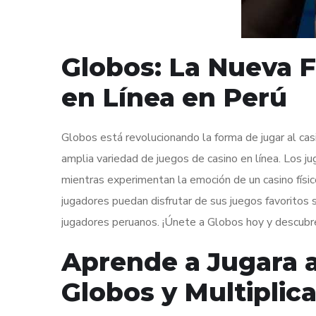
Globos: La Nueva F
en Línea en Perú
Globos está revolucionando la forma de jugar al casi
amplia variedad de juegos de casino en línea. Los 
mientras experimentan la emoción de un casino físic
jugadores puedan disfrutar de sus juegos favoritos
jugadores peruanos. ¡Únete a Globos hoy y descubre 
Aprende a Jugara a
Globos y Multiplic