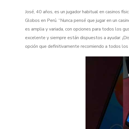
José, 40 años, es un jugador habitual en casinos fís
Globos en Perú. “Nunca pensé que jugar en un casino
es amplia y variada, con opciones para todos los gus
excelente y siempre están dispuestos a ayudar. ¡Di
opción que definitivamente recomiendo a todos los