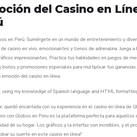
ción del Casino en Lín
ú
obos en Perú. Sumérgete en un mundo de entretenimiento y diver
de casino en vivo, emocionantes y llenos de adrenalina. Juega a 
ficos impresionantes. Practica tus habilidades en juegos de me
os bonos y promociones especiales para multiplicar tus ganancias
 emoción del casino en línea.
h, using my knowledge of Spanish language and HTML formattin
r, quedó encantada con su experiencia en el casino en línea de 
sino con Globos en Peru es la plataforma perfecta para aquellos
d de su hogar. Los gráficos y la interfaz son increíbles, y el p
bar su suerte en este casino en línea!”