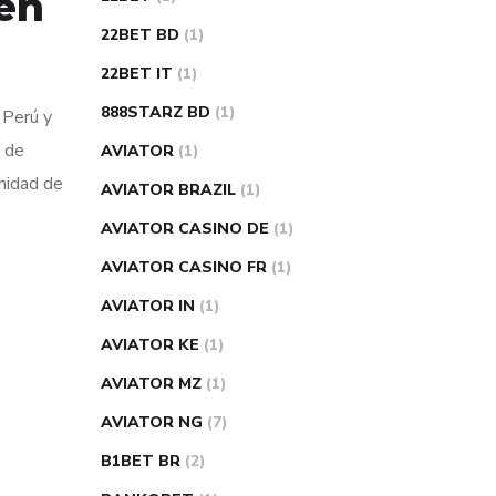
tén
22BET BD
(1)
22BET IT
(1)
888STARZ BD
(1)
 Perú y
a de
AVIATOR
(1)
unidad de
AVIATOR BRAZIL
(1)
AVIATOR CASINO DE
(1)
AVIATOR CASINO FR
(1)
AVIATOR IN
(1)
AVIATOR KE
(1)
AVIATOR MZ
(1)
AVIATOR NG
(7)
B1BET BR
(2)