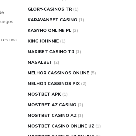
GLORY-CASINOS TR
(1)
de
KARAVANBET CASINO
(1)
 juegos
KASYNO ONLINE PL
(3)
u es una
KING JOHNNIE
(1)
MARIBET CASINO TR
(1)
MASALBET
(2)
MELHOR CASSINOS ONLINE
(5)
MELHOR CASSINOS PIX
(2)
MOSTBET APK
(1)
MOSTBET AZ CASINO
(2)
MOSTBET CASINO AZ
(1)
MOSTBET CASINO ONLINE UZ
(1)