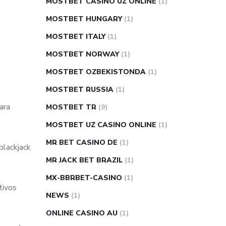
MOSTBET CASINO UZ ONLINE
(1)
MOSTBET HUNGARY
(1)
MOSTBET ITALY
(1)
MOSTBET NORWAY
(1)
MOSTBET OZBEKISTONDA
(1)
MOSTBET RUSSIA
(1)
ara
MOSTBET TR
(9)
MOSTBET UZ CASINO ONLINE
(1)
MR BET CASINO DE
(1)
blackjack
MR JACK BET BRAZIL
(1)
MX-BBRBET-CASINO
(1)
tivos
NEWS
(1)
ONLINE CASINO AU
(1)