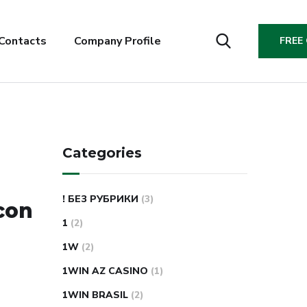
Contacts
Company Profile
FREE
Categories
! БЕЗ РУБРИКИ
(3)
con
1
(2)
1W
(2)
1WIN AZ CASINO
(1)
1WIN BRASIL
(2)