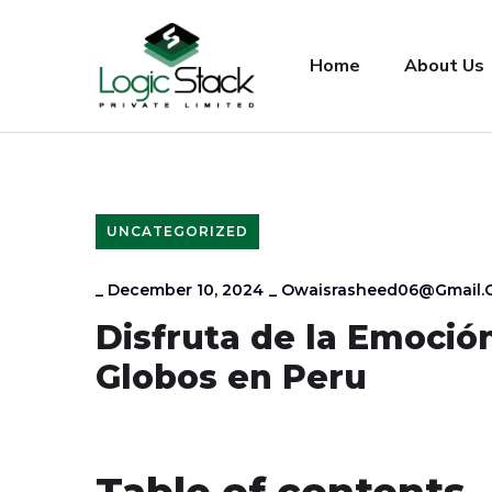
Home
About Us
UNCATEGORIZED
_
December 10, 2024
_
Owaisrasheed06@gmail.
Disfruta de la Emoció
Globos en Peru