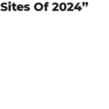
 Sites Of 2024”