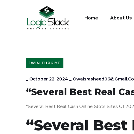
Home
About Us
1WIN TURKIYE
_
October 22, 2024
_
Owaisrasheed06@gmail.c
“Several Best Real Cas
“Several Best Real Cash Online Slots Sites Of 20
“Several Best