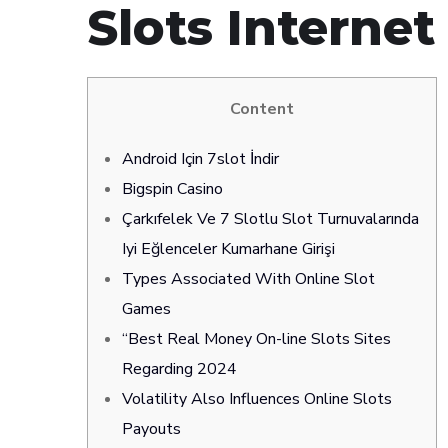
Slots Internet
Content
Android Için 7slot İndir
Bigspin Casino
Çarkıfelek Ve 7 Slotlu Slot Turnuvalarında
Iyi Eğlenceler Kumarhane Girişi
Types Associated With Online Slot
Games
“Best Real Money On-line Slots Sites
Regarding 2024
Volatility Also Influences Online Slots
Payouts