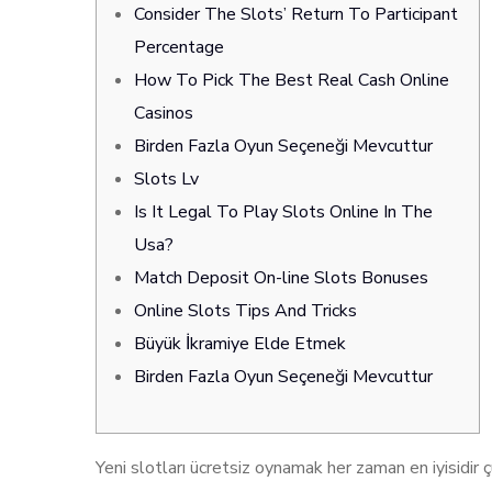
Consider The Slots’ Return To Participant
Percentage
How To Pick The Best Real Cash Online
Casinos
Birden Fazla Oyun Seçeneği Mevcuttur
Slots Lv
Is It Legal To Play Slots Online In The
Usa?
Match Deposit On-line Slots Bonuses
Online Slots Tips And Tricks
Büyük İkramiye Elde Etmek
Birden Fazla Oyun Seçeneği Mevcuttur
Yeni slotları ücretsiz oynamak her zaman en iyisidir çü