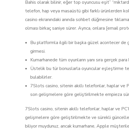
Bahis olarak bilinir, eğer top oyuncusu eşit” “miktar
telefon, hap veya masaüstü gibi farklı ürünlerden kola
casino ekranındaki anında sohbet düğmesine tıklamalıs
olması birkaç saniye sürer. Ayrıca, onlara [email prot
Bu platformla ilgili bir başka güzel acontecer de 
girmesi.
Kumarhanede tüm oyunların yanı sıra gerçek para 
Üstelik bu tür bonuslarla oyuncular eşleştirme tek
bulabilirler.
7Slots casino, sitenin akıllı telefonlar, haplar ve
son gelişmelere göre geliştirilmekte empieza sür
7Slots casino, sitenin akıllı telefonlar, haplar ve PC
gelişmelere göre geliştirilmekte ve sürekli güncelle
biliyor muydunuz, ancak kumarhane, Apple müşteriler