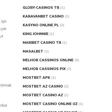
GLORY-CASINOS TR
(1)
KARAVANBET CASINO
(1)
için
KASYNO ONLINE PL
(3)
 çok
KING JOHNNIE
(1)
cut
MARIBET CASINO TR
(1)
MASALBET
(2)
MELHOR CASSINOS ONLINE
(5)
MELHOR CASSINOS PIX
(2)
MOSTBET APK
(1)
yatırmak
MOSTBET AZ CASINO
(2)
MOSTBET CASINO AZ
(1)
MOSTBET CASINO ONLINE UZ
(1)
edya