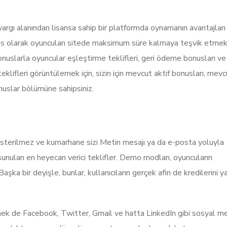
 yargı alanından lisansa sahip bir platformda oynamanın avantajları
sas olarak oyuncuları sitede maksimum süre kalmaya teşvik etmek 
onuslarla oyuncular eşleştirme teklifleri, geri ödeme bonusları ve
 teklifleri görüntülemek için, sizin için mevcut aktif bonusları, mev
onuslar bölümüne sahipsiniz.
da gösterilmez ve kumarhane sizi Metin mesajı ya da e-posta yoluyla
unulan en heyecan verici teklifler. Demo modları, oyuncuların
aşka bir deyişle, bunlar, kullanıcıların gerçek afin de kredilerini 
ek de Facebook, Twitter, Gmail ve hatta LinkedIn gibi sosyal m