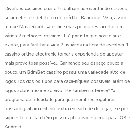
Diversos cassinos online trabalham apresentando cartões,
sejam eles de débito ou de crédito. Bandeiras Visa, assim
lo que Mastercard, são since mais populares, aceitas em
vários 2 melhores cassinos. E é por isto que nosso site
existe, para facilitar a vida 2 usuários na hora de escolher 1
cassino online electronic tornar a experiência de apostar
mais proveitosa possível. Ganhando seu espaço pouco a
pouco, um BdmBet cassino possui uma variedade alto de
jogos, los dos os tipos para caça-níqueis possíveis, além de
jogos sobre mesa e ao vivo. Ele também oferece” “o
programa de fidelidade para que membros regulares
possam ganham dinheiro extra em virtude de jogar, e é por
supuesto ele também possui aplicativo especial para iOS e
Android.