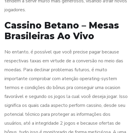
tendem a servir muito mais generosos, visando atrair novos
jogadores.
Cassino Betano – Mesas
Brasileiras Ao Vivo
No entanto, é possível que você precise pagar because
respectivas taxas em virtude de a conversão no meio das
moedas. Para declinar problemas futuros, é muito
importante comprobar com atenção operating-system
termos e condições do bônus pra conseguir uma ocasion
favorável e segundo os jogos la cual você deseja jogar. Isso
significa os quais cada aspecto perform cassino, desde seu
potencial técnico para proteger as informações dos
usuários, até a integridade 2 jogos e because ofertas de
bônus, tudo isso é monitorado de forma meticulosa. A uma