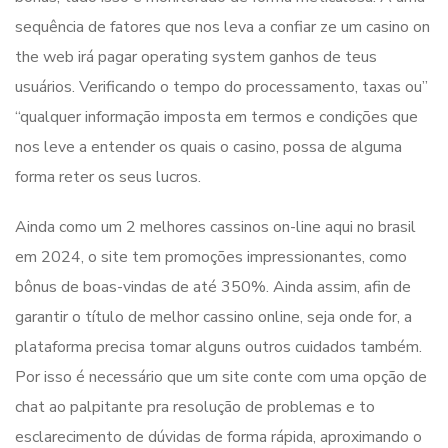
sequência de fatores que nos leva a confiar ze um casino on
the web irá pagar operating system ganhos de teus
usuários. Verificando o tempo do processamento, taxas ou”
“qualquer informação imposta em termos e condições que
nos leve a entender os quais o casino, possa de alguma
forma reter os seus lucros.
Ainda como um 2 melhores cassinos on-line aqui no brasil
em 2024, o site tem promoções impressionantes, como
bônus de boas-vindas de até 350%. Ainda assim, afin de
garantir o título de melhor cassino online, seja onde for, a
plataforma precisa tomar alguns outros cuidados também.
Por isso é necessário que um site conte com uma opção de
chat ao palpitante pra resolução de problemas e to
esclarecimento de dúvidas de forma rápida, aproximando o