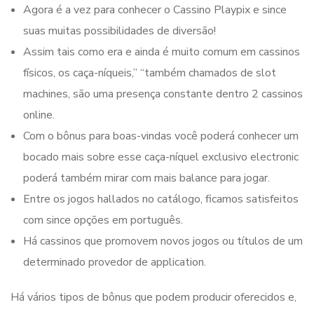
Agora é a vez para conhecer o Cassino Playpix e since
suas muitas possibilidades de diversão!
Assim tais como era e ainda é muito comum em cassinos
físicos, os caça-níqueis,” “também chamados de slot
machines, são uma presença constante dentro 2 cassinos
online.
Com o bônus para boas-vindas você poderá conhecer um
bocado mais sobre esse caça-níquel exclusivo electronic
poderá também mirar com mais balance para jogar.
Entre os jogos hallados no catálogo, ficamos satisfeitos
com since opções em português.
Há cassinos que promovem novos jogos ou títulos de um
determinado provedor de application.
Há vários tipos de bônus que podem producir oferecidos e,