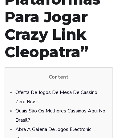
Para Jogar
Crazy Link
Cleopatra”
Content
Oferta De Jogos De Mesa De Cassino
Zero Brasil
Quais São Os Melhores Cassinos Aqui No
Brasil?
Abra A Galeria De Jogos Electronic