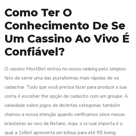
Como Ter O
Conhecimento De Se
Um Cassino Ao Vivo É
Confiável?
O cassino MostBet entrou no nosso ranking pelo simples
fato de servir uma das plataformas mais rápidas de se
cadastrar. Tudo que você precisa fazer para produzir a sua
conta é escolher the opção de cadastro com um groupe. A
variedade sobre jogos de distintas categorias também
chamou a nossa atenção quando verificamos since mesas
brasileiras ao vivo da Betano. Aqui, o la cual importa é o
qual a 1xBet apresenta um bônus para até R$ being