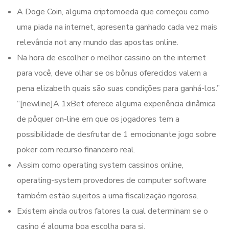
A Doge Coin, alguma criptomoeda que começou como
uma piada na internet, apresenta ganhado cada vez mais
relevância not any mundo das apostas online.
Na hora de escolher o melhor cassino on the internet
para você, deve olhar se os bônus oferecidos valem a
pena elizabeth quais são suas condições para ganhá-los.”
“[newline]A 1xBet oferece alguma experiência dinâmica
de pôquer on-line em que os jogadores tem a
possibilidade de desfrutar de 1 emocionante jogo sobre
poker com recurso financeiro real.
Assim como operating system cassinos online,
operating-system provedores de computer software
também estão sujeitos a uma fiscalização rigorosa.
Existem ainda outros fatores la cual determinam se o
casino é alguma boa escolha para si.