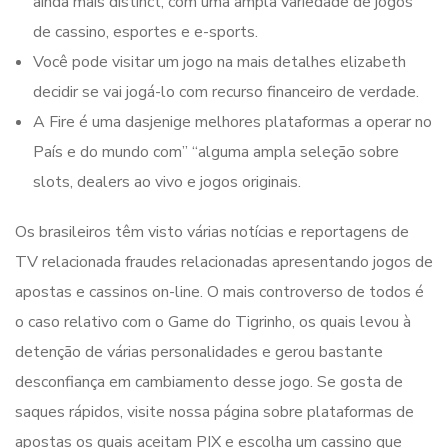
ainda mais distinct, com uma ampla variedade de jogos
de cassino, esportes e e-sports.
Você pode visitar um jogo na mais detalhes elizabeth
decidir se vai jogá-lo com recurso financeiro de verdade.
A Fire é uma dasjenige melhores plataformas a operar no
País e do mundo com” “alguma ampla seleção sobre
slots, dealers ao vivo e jogos originais.
Os brasileiros têm visto várias notícias e reportagens de
TV relacionada fraudes relacionadas apresentando jogos de
apostas e cassinos on-line. O mais controverso de todos é
o caso relativo com o Game do Tigrinho, os quais levou à
detenção de várias personalidades e gerou bastante
desconfiança em cambiamento desse jogo. Se gosta de
saques rápidos, visite nossa página sobre plataformas de
apostas os quais aceitam PIX e escolha um cassino que