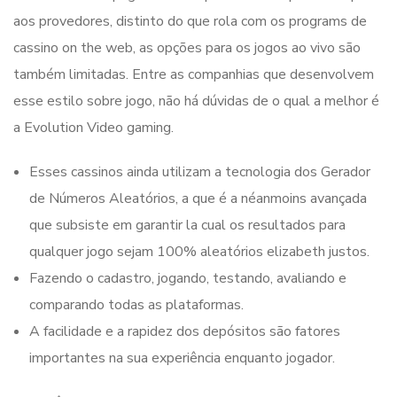
aos provedores, distinto do que rola com os programs de
cassino on the web, as opções para os jogos ao vivo são
também limitadas. Entre as companhias que desenvolvem
esse estilo sobre jogo, não há dúvidas de o qual a melhor é
a Evolution Video gaming.
Esses cassinos ainda utilizam a tecnologia dos Gerador
de Números Aleatórios, a que é a néanmoins avançada
que subsiste em garantir la cual os resultados para
qualquer jogo sejam 100% aleatórios elizabeth justos.
Fazendo o cadastro, jogando, testando, avaliando e
comparando todas as plataformas.
A facilidade e a rapidez dos depósitos são fatores
importantes na sua experiência enquanto jogador.