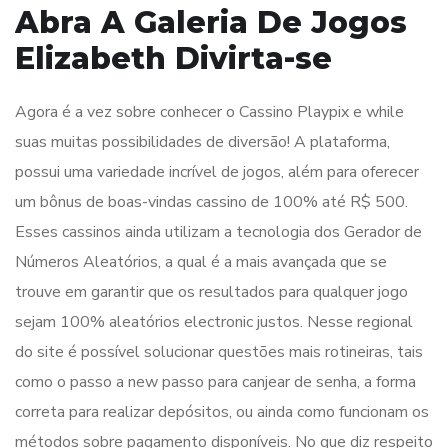
Abra A Galeria De Jogos
Elizabeth Divirta-se
Agora é a vez sobre conhecer o Cassino Playpix e while
suas muitas possibilidades de diversão! A plataforma,
possui uma variedade incrível de jogos, além para oferecer
um bônus de boas-vindas cassino de 100% até R$ 500.
Esses cassinos ainda utilizam a tecnologia dos Gerador de
Números Aleatórios, a qual é a mais avançada que se
trouve em garantir que os resultados para qualquer jogo
sejam 100% aleatórios electronic justos. Nesse regional
do site é possível solucionar questões mais rotineiras, tais
como o passo a new passo para canjear de senha, a forma
correta para realizar depósitos, ou ainda como funcionam os
métodos sobre pagamento disponíveis. No que diz respeito