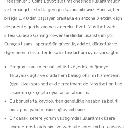
Freespinler 3 Coins Egypt slot makinesinde kullanılmalıdır
ve herhangi bir slotta geri geri kazanabilirsiniz. Bonusu, her
biri için 1. 40’dan başlayan oranlarla en arizona 3 etkinlik için
ekspres ile geri kazanmanız gerekir. Evet, Mostbet web
sitesi Curacao Gaming Power tarafından lisanslanmıştır.
Curaçao lisansı, operatörün güvenlik, adalet, dürüstlük ve
diğer önemli faktörlerde katı standartlara uymasını sağlar.
Programın ana menüsü sol üst köşedeki düğmeye
tıklayarak açılır ve orada hem bahisçi ofisinin hizmetlerini
(çizgi, live) sprained ankle treatment de Mostbet on-line
casino’da çok çeşitli oyunları bulabilirsiniz.
Bu bonuslarla, kaydolurken genellikle hesabınıza belirli
biraz para yatırılmasını sağlayabilirsiniz.
Bir dahaki sefere yorum yaptığımda kullanılmak üzere
adımı, e-posta adresimi ve web site adresimi bu tarayıcıya