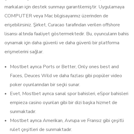
markaları için destek sunmayı garantilemiştir. Uygulamaya
COMPUTER veya Mac bilgisayarınız üzerinden de
erişebilirsiniz. Şirket, Curacao tarafından verilen offshore
lisansı altında faaliyet göstermektedir. Bu, oyuncuların bahis
oynamak için daha güvenli ve daha güvenli bir platforma
erişmelerini sağlar.
Mostbet ayrıca Ports or Better, Only ones best and
Faces, Deuces Wild ve daha fazlası gibi popüler video
poker oyunlarından bir seçki sunar.
Evet, Mostbet ayrıca sanal spor bahisleri, eSpor bahisleri
empieza casino oyunları gibi bir dizi başka hizmet de
sunmaktadır.
Mostbet ayrıca Amerikan, Avrupa ve Fransız gibi çeşitli
rulet çeşitleri de sunmaktadır.