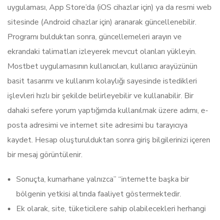
uygulaması, App Store’da (iOS cihazlar için) ya da resmi web
sitesinde (Android cihazlar için) aranarak güncellenebilir.
Programı bulduktan sonra, güncellemeleri arayın ve
ekrandaki talimatları izleyerek mevcut olanları yükleyin.
Mostbet uygulamasının kullanıcıları, kullanıcı arayüzünün
basit tasarımı ve kullanım kolaylığı sayesinde istedikleri
işlevleri hızlı bir şekilde belirleyebilir ve kullanabilir. Bir
dahaki sefere yorum yaptığımda kullanılmak üzere adımı, e-
posta adresimi ve internet site adresimi bu tarayıcıya
kaydet. Hesap oluşturulduktan sonra giriş bilgilerinizi içeren
bir mesaj görüntülenir.
Sonuçta, kumarhane yalnızca” “internette başka bir
bölgenin yetkisi altında faaliyet göstermektedir.
Ek olarak, site, tüketicilere sahip olabilecekleri herhangi