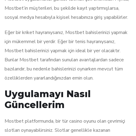
Mostbet’in müşterileri, bu şekilde kayıt yaptırmışlarsa,
sosyal medya hesabıyla kişisel hesabınıza giriş yapabilirler.
Eğer bir kriket hayranıysanız, Mostbet bahislerinizi yapmak
için mükemmel bir yerdir. Eğer bir tenis hayranıysanız,
Mostbet bahislerinizi yapmak için ideal bir yer olacaktır.
Bunlar Mostbet tarafından sunulan avantajlardan sadece
bazılarıdır, bu nedenle bahislerinizi oynarken mevcut tüm
özelliklerden yararlandığınızdan emin olun.
Uygulamayı Nasıl
Güncellerim
Mostbet platformunda, bir tür casino oyunu olan çevrimiçi
slotları oynayabilirsiniz. Slotlar genellikle kazanan