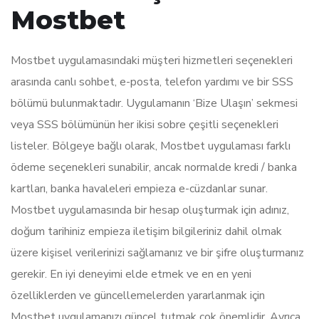
Mostbet
Mostbet uygulamasındaki müşteri hizmetleri seçenekleri
arasında canlı sohbet, e-posta, telefon yardımı ve bir SSS
bölümü bulunmaktadır. Uygulamanın ‘Bize Ulaşın’ sekmesi
veya SSS bölümünün her ikisi sobre çeşitli seçenekleri
listeler. Bölgeye bağlı olarak, Mostbet uygulaması farklı
ödeme seçenekleri sunabilir, ancak normalde kredi / banka
kartları, banka havaleleri empieza e-cüzdanlar sunar.
Mostbet uygulamasında bir hesap oluşturmak için adınız,
doğum tarihiniz empieza iletişim bilgileriniz dahil olmak
üzere kişisel verilerinizi sağlamanız ve bir şifre oluşturmanız
gerekir. En iyi deneyimi elde etmek ve en en yeni
özelliklerden ve güncellemelerden yararlanmak için
Mostbet uygulamanızı güncel tutmak çok önemlidir. Ayrıca,