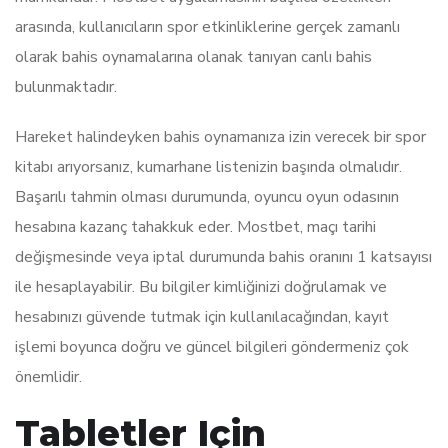
arasında, kullanıcıların spor etkinliklerine gerçek zamanlı
olarak bahis oynamalarına olanak tanıyan canlı bahis
bulunmaktadır.
Hareket halindeyken bahis oynamanıza izin verecek bir spor
kitabı arıyorsanız, kumarhane listenizin başında olmalıdır.
Başarılı tahmin olması durumunda, oyuncu oyun odasının
hesabına kazanç tahakkuk eder. Mostbet, maçı tarihi
değişmesinde veya iptal durumunda bahis oranını 1 katsayısı
ile hesaplayabilir. Bu bilgiler kimliğinizi doğrulamak ve
hesabınızı güvende tutmak için kullanılacağından, kayıt
işlemi boyunca doğru ve güncel bilgileri göndermeniz çok
önemlidir.
Tabletler Için