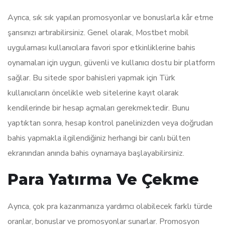
Ayrıca, sık sık yapılan promosyonlar ve bonuslarla kâr etme
şansınızı artırabilirsiniz. Genel olarak, Mostbet mobil
uygulaması kullanıcılara favori spor etkinliklerine bahis
oynamaları için uygun, güvenli ve kullanıcı dostu bir platform
sağlar. Bu sitede spor bahisleri yapmak için Türk
kullanıcıların öncelikle web sitelerine kayıt olarak
kendilerinde bir hesap açmaları gerekmektedir. Bunu
yaptıktan sonra, hesap kontrol panelinizden veya doğrudan
bahis yapmakla ilgilendiğiniz herhangi bir canlı bülten
ekranından anında bahis oynamaya başlayabilirsiniz.
Para Yatırma Ve Çekme
Ayrıca, çok pra kazanmanıza yardımcı olabilecek farklı türde
oranlar, bonuslar ve promosyonlar sunarlar. Promosyon