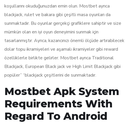
koşullarını okuduğunuzdan emin olun. Mostbet ayrıca
blackjack, rulet ve bakara gibi çeşitli masa oyunları da
sunmaktadır. Bu oyunlar gerçekçi grafiklere sahiptir ve size
mümkün olan en iyi oyun deneyimini sunmak için
tasarlanmıştır. Ayrıca, kazancınızı önemli ölçüde artırabilecek
dolar topu ikramiyeleri ve aşamalı ikramiyeler gibi reward
özelliklerle birlikte gelirler. Mostbet ayrıca Traditional
Blackjack, European Black jack ve High Limit Blackjack gibi
popüler” “blackjack çeşitlerini de sunmaktadır.
Mostbet Apk System
Requirements With
Regard To Android