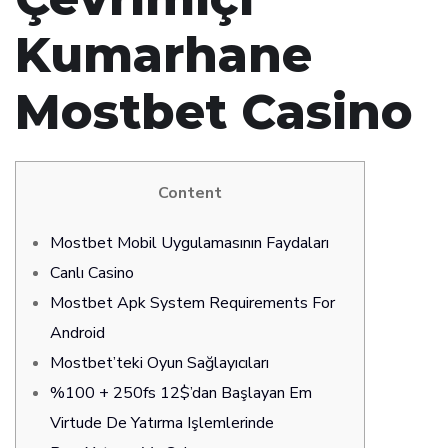
Kumarhane
Mostbet Casino
Content
Mostbet Mobil Uygulamasının Faydaları
Canlı Casino
Mostbet Apk System Requirements For
Android
Mostbet’teki Oyun Sağlayıcıları
%100 + 250fs 12$’dan Başlayan Em
Virtude De Yatırma Işlemlerinde