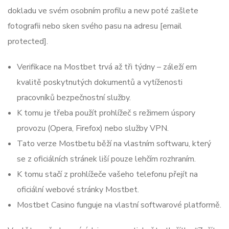
dokladu ve svém osobním profilu a new poté zašlete
fotografii nebo sken svého pasu na adresu [email
protected].
Verifikace na Mostbet trvá až tři týdny – záleží em
kvalitě poskytnutých dokumentů a vytíženosti
pracovníků bezpečnostní služby.
K tomu je třeba použít prohlížeč s režimem úspory
provozu (Opera, Firefox) nebo služby VPN.
Tato verze Mostbetu běží na vlastním softwaru, který
se z oficiálních stránek liší pouze lehčím rozhraním.
K tomu stačí z prohlížeče vašeho telefonu přejít na
oficiální webové stránky Mostbet.
Mostbet Casino funguje na vlastní softwarové platformě.