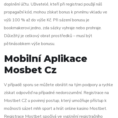
doplnění účtu. Uživatelé, kteří při registraci použijí náš
propagační kód, mohou získat bonus k prvnímu vkladu ve
výši 100 % až do výše Kč. Při sázení bonusu je
bookmakerovi jedno, zda sázky vyhraje nebo prohraje.
Důležitý je celkový obrat prostředků – musí být
pětinásobkem výše bonusu.
Mobilní Aplikace
Mosbet Cz
V případě sporu se můžete obrátit na tým podpory a rychle
získat odpověď na případné nedorozumění. Registrace na
Mostbet CZ u povinný postup, který umožňuje přístup k
možnosti sázet mhh sport a hrát online kasino Mostbet.
Registrace Mostbet spočívá ve vyplnění registračního