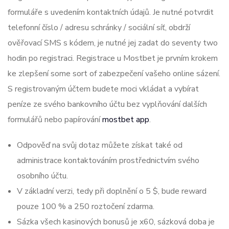
formuláře s uvedením kontaktních údajů. Je nutné potvrdit
telefonní číslo / adresu schránky / sociální síť, obdrží
ověřovací SMS s kódem, je nutné jej zadat do seventy two
hodin po registraci. Registrace u Mostbet je prvním krokem
ke zlepšení some sort of zabezpečení vašeho online sázení.
S registrovaným účtem budete moci vkládat a vybírat
peníze ze svého bankovního účtu bez vyplňování dalších
formulářů nebo papírování
mostbet app
.
Odpověď na svůj dotaz můžete získat také od
administrace kontaktováním prostřednictvím svého
osobního účtu.
V základní verzi, tedy při doplnění o 5 $, bude reward
pouze 100 % a 250 roztočení zdarma.
Sázka všech kasinových bonusů je x60, sázková doba je