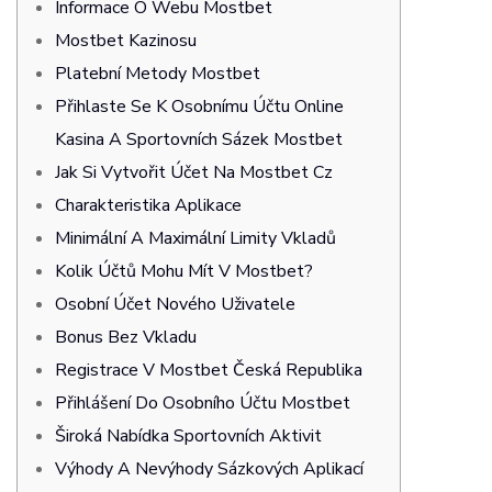
Informace O Webu Mostbet
Mostbet Kazinosu
Platební Metody Mostbet
Přihlaste Se K Osobnímu Účtu Online
Kasina A Sportovních Sázek Mostbet
Jak Si Vytvořit Účet Na Mostbet Cz
Charakteristika Aplikace
Minimální A Maximální Limity Vkladů
Kolik Účtů Mohu Mít V Mostbet?
Osobní Účet Nového Uživatele
Bonus Bez Vkladu
Registrace V Mostbet Česká Republika
Přihlášení Do Osobního Účtu Mostbet
Široká Nabídka Sportovních Aktivit
Výhody A Nevýhody Sázkových Aplikací