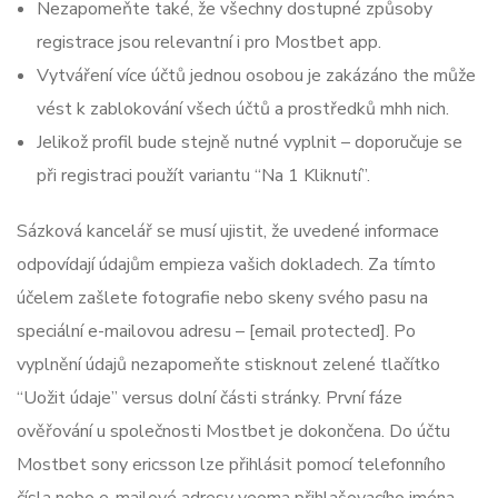
Nezapomeňte také, že všechny dostupné způsoby
registrace jsou relevantní i pro Mostbet app.
Vytváření více účtů jednou osobou je zakázáno the může
vést k zablokování všech účtů a prostředků mhh nich.
Jelikož profil bude stejně nutné vyplnit – doporučuje se
při registraci použít variantu “Na 1 Kliknutí”.
Sázková kancelář se musí ujistit, že uvedené informace
odpovídají údajům empieza vašich dokladech. Za tímto
účelem zašlete fotografie nebo skeny svého pasu na
speciální e-mailovou adresu – [email protected]. Po
vyplnění údajů nezapomeňte stisknout zelené tlačítko
“Uožit údaje” versus dolní části stránky. První fáze
ověřování u společnosti Mostbet je dokončena. Do účtu
Mostbet sony ericsson lze přihlásit pomocí telefonního