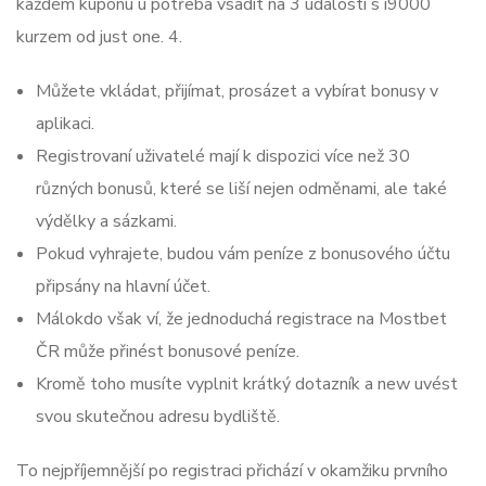
každém kuponu u potřeba vsadit na 3 události s i9000
kurzem od just one. 4.
Můžete vkládat, přijímat, prosázet a vybírat bonusy v
aplikaci.
Registrovaní uživatelé mají k dispozici více než 30
různých bonusů, které se liší nejen odměnami, ale také
výdělky a sázkami.
Pokud vyhrajete, budou vám peníze z bonusového účtu
připsány na hlavní účet.
Málokdo však ví, že jednoduchá registrace na Mostbet
ČR může přinést bonusové peníze.
Kromě toho musíte vyplnit krátký dotazník a new uvést
svou skutečnou adresu bydliště.
To nejpříjemnější po registraci přichází v okamžiku prvního