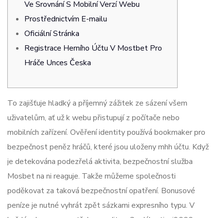
Ve Srovnání S Mobilní Verzí Webu
Prostřednictvím E-mailu
Oficiální Stránka
Registrace Herního Účtu V Mostbet Pro
Hráče Unces Česka
To zajišťuje hladký a příjemný zážitek ze sázení všem
uživatelům, ať už k webu přistupují z počítače nebo
mobilních zařízení. Ověření identity používá bookmaker pro
bezpečnost peněz hráčů, které jsou uloženy mhh účtu. Když
je detekována podezřelá aktivita, bezpečnostní služba
Mosbet na ni reaguje. Takže můžeme společnosti
poděkovat za taková bezpečnostní opatření. Bonusové
peníze je nutné vyhrát zpět sázkami expresního typu. V