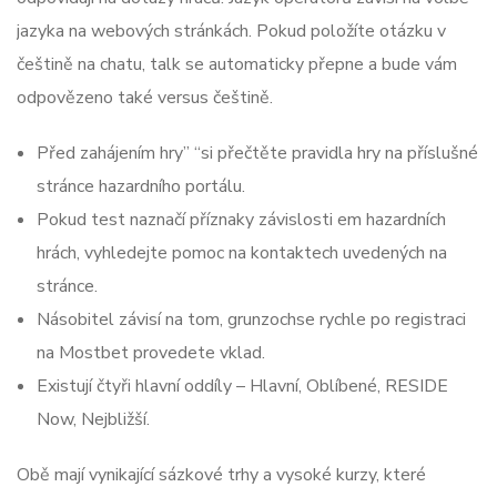
jazyka na webových stránkách. Pokud položíte otázku v
češtině na chatu, talk se automaticky přepne a bude vám
odpovězeno také versus češtině.
Před zahájením hry” “si přečtěte pravidla hry na příslušné
stránce hazardního portálu.
Pokud test naznačí příznaky závislosti em hazardních
hrách, vyhledejte pomoc na kontaktech uvedených na
stránce.
Násobitel závisí na tom, grunzochse rychle po registraci
na Mostbet provedete vklad.
Existují čtyři hlavní oddíly – Hlavní, Oblíbené, RESIDE
Now, Nejbližší.
Obě mají vynikající sázkové trhy a vysoké kurzy, které