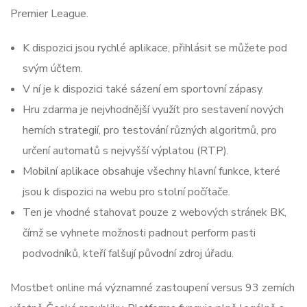
Premier League.
K dispozici jsou rychlé aplikace, přihlásit se můžete pod
svým účtem.
V ní je k dispozici také sázení em sportovní zápasy.
Hru zdarma je nejvhodnější využít pro sestavení nových
herních strategií, pro testování různých algoritmů, pro
určení automatů s nejvyšší výplatou (RTP).
Mobilní aplikace obsahuje všechny hlavní funkce, které
jsou k dispozici na webu pro stolní počítače.
Ten je vhodné stahovat pouze z webových stránek BK,
čímž se vyhnete možnosti padnout perform pasti
podvodníků, kteří falšují původní zdroj úřadu.
Mostbet online má významné zastoupení versus 93 zemích