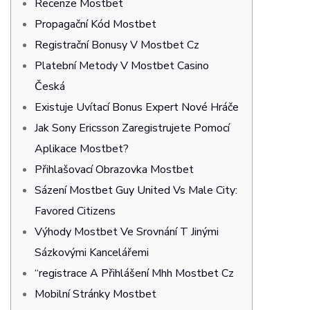
Recenze Mostbet
Propagační Kód Mostbet
Registrační Bonusy V Mostbet Cz
Platební Metody V Mostbet Casino
Česká
Existuje Uvítací Bonus Expert Nové Hráče
Jak Sony Ericsson Zaregistrujete Pomocí
Aplikace Mostbet?
Přihlašovací Obrazovka Mostbet
Sázení Mostbet Guy United Vs Male City:
Favored Citizens
Výhody Mostbet Ve Srovnání T Jinými
Sázkovými Kancelářemi
“registrace A Přihlášení Mhh Mostbet Cz
Mobilní Stránky Mostbet