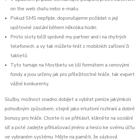
on the web chatu nebo e-mailu.
Pokud SMS nepřijde, doporučujeme požádat o její
opětovné zaslání během několika hodin.
Proto sloty běží správně my partner and i na chytrých
telefonech, a vy tak můžete hrát z mobilních zařízení či
tabletů.
Tyto turnaje na Mostbetu se liší formátem a cenovými
fondy a jsou určeny jak pro příležitostné hráče, tak expert
vážné konkurenty.
Služby, možnost snadno dobíjet a vybírat peníze jakýmkoli
pohodlným způsobem, stejně jako intuitivní rozhraní a dobré
bonusy pro hráče. Chcete-li se přihlásit, klikněte na sociální
síť a poté zadejte přihlašovací jméno a heslo ke svému účtu
ve vybraném systému. Mějte na paměti, že sázková