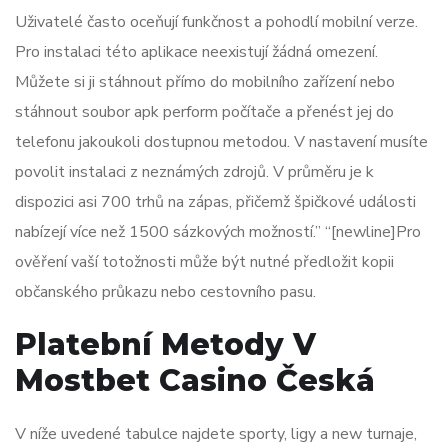
Uživatelé často oceňují funkčnost a pohodlí mobilní verze.
Pro instalaci této aplikace neexistují žádná omezení.
Můžete si ji stáhnout přímo do mobilního zařízení nebo
stáhnout soubor apk perform počítače a přenést jej do
telefonu jakoukoli dostupnou metodou. V nastavení musíte
povolit instalaci z neznámých zdrojů. V průměru je k
dispozici asi 700 trhů na zápas, přičemž špičkové události
nabízejí více než 1500 sázkových možností.” “[newline]Pro
ověření vaší totožnosti může být nutné předložit kopii
občanského průkazu nebo cestovního pasu.
Platební Metody V
Mostbet Casino Česká
V níže uvedené tabulce najdete sporty, ligy a new turnaje,