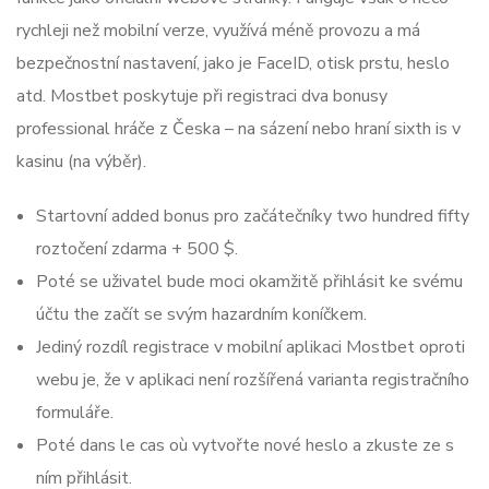
rychleji než mobilní verze, využívá méně provozu a má
bezpečnostní nastavení, jako je FaceID, otisk prstu, heslo
atd. Mostbet poskytuje při registraci dva bonusy
professional hráče z Česka – na sázení nebo hraní sixth is v
kasinu (na výběr).
Startovní added bonus pro začátečníky two hundred fifty
roztočení zdarma + 500 $.
Poté se uživatel bude moci okamžitě přihlásit ke svému
účtu the začít se svým hazardním koníčkem.
Jediný rozdíl registrace v mobilní aplikaci Mostbet oproti
webu je, že v aplikaci není rozšířená varianta registračního
formuláře.
Poté dans le cas où vytvořte nové heslo a zkuste ze s
ním přihlásit.