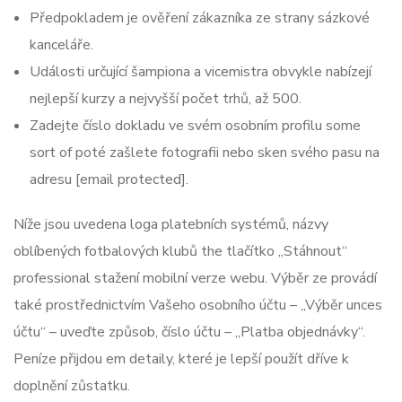
Předpokladem je ověření zákazníka ze strany sázkové
kanceláře.
Události určující šampiona a vicemistra obvykle nabízejí
nejlepší kurzy a nejvyšší počet trhů, až 500.
Zadejte číslo dokladu ve svém osobním profilu some
sort of poté zašlete fotografii nebo sken svého pasu na
adresu [email protected].
Níže jsou uvedena loga platebních systémů, názvy
oblíbených fotbalových klubů the tlačítko „Stáhnout“
professional stažení mobilní verze webu. Výběr ze provádí
také prostřednictvím Vašeho osobního účtu – „Výběr unces
účtu“ – uveďte způsob, číslo účtu – „Platba objednávky“.
Peníze přijdou em detaily, které je lepší použít dříve k
doplnění zůstatku.