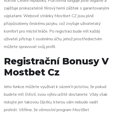
včetně České republiky. Platforma funguje plně legálně a
zajišťuje prokazatelně férový herní zážitek s garantovanými
výplatami. Webové stránky Mostbet CZ jsou plně
přizpůsobeny českému jazyku, což zvyšuje uživatelský
komfort pro místní hráče. Po registraci bude mít každý
uživatel přístup t osobnímu účtu, jehož prostřednictvím
můžete spravovat svůj profil.
Registrační Bonusy V
Mostbet Cz
Jeho funkce můžete využívat k sázení h jistotou, že pokud
budete mít štěstí, svou výhru určitě dostanete. Vždy však
riskujte jen takovou částku, kterou vám nebude vadit
prohrát. Věříme, že věrnostní program MostBet