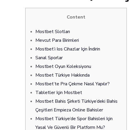
Content
Mostbet Slotları
Mevcut Para Birimleri
Mostbet’i Ios Cihazlar Için İndirin
Sanal Sporlar
Mostbet Oyun Koleksiyonu
Mostbet Türkiye Hakkında
Mostbet’te Pra Çekme Nasıl Yapılır?
Tabletler Için Mostbet
Mostbet Bahis Şirketi Türkiye’deki Bahis
Çeşitleri Empieza Online Bahisler
Mostbet Türkiye’de Spor Bahisleri Için
Yasal Ve Güvenli Bir Platform Mu?