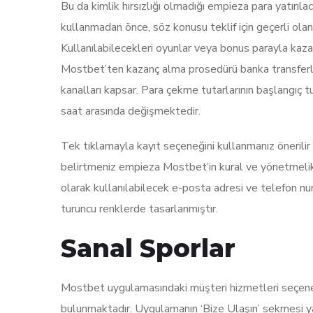
Bu da kimlik hırsızlığı olmadığı empieza para yatırıla
kullanmadan önce, söz konusu teklif için geçerli o
Kullanılabilecekleri oyunlar veya bonus parayla kaza
Mostbet’ten kazanç alma prosedürü banka transferleri, 
kanalları kapsar. Para çekme tutarlarının başlangıç 
saat arasında değişmektedir.
Tek tıklamayla kayıt seçeneğini kullanmanız önerilir –
belirtmeniz empieza Mostbet’in kural ve yönetmelikle
olarak kullanılabilecek e-posta adresi ve telefon nu
turuncu renklerde tasarlanmıştır.
Sanal Sporlar
Mostbet uygulamasındaki müşteri hizmetleri seçenek
bulunmaktadır. Uygulamanın ‘Bize Ulaşın’ sekmesi ya