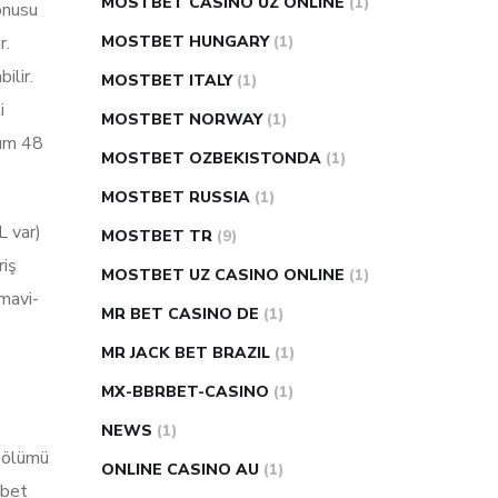
MOSTBET CASINO UZ ONLINE
(1)
bonusu
r.
MOSTBET HUNGARY
(1)
ilir.
MOSTBET ITALY
(1)
i
MOSTBET NORWAY
(1)
mum 48
MOSTBET OZBEKISTONDA
(1)
MOSTBET RUSSIA
(1)
L var)
MOSTBET TR
(9)
riş
MOSTBET UZ CASINO ONLINE
(1)
 mavi-
MR BET CASINO DE
(1)
MR JACK BET BRAZIL
(1)
MX-BBRBET-CASINO
(1)
NEWS
(1)
 bölümü
ONLINE CASINO AU
(1)
tbet