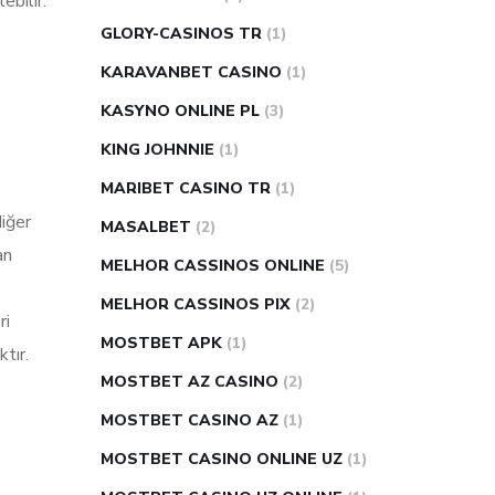
ebilir.
GLORY-CASINOS TR
(1)
KARAVANBET CASINO
(1)
KASYNO ONLINE PL
(3)
KING JOHNNIE
(1)
MARIBET CASINO TR
(1)
diğer
MASALBET
(2)
an
MELHOR CASSINOS ONLINE
(5)
MELHOR CASSINOS PIX
(2)
ri
MOSTBET APK
(1)
tır.
MOSTBET AZ CASINO
(2)
MOSTBET CASINO AZ
(1)
MOSTBET CASINO ONLINE UZ
(1)