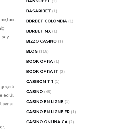
BANKOBET
(1)
BASARIBET
(1)
ançlarını
BBRBET COLOMBIA
(1)
içi
BBRBET MX
(1)
r şey
BIZZO CASINO
(1)
BLOG
(118)
BOOK OF RA
(1)
BOOK OF RA IT
(2)
CASIBOM TR
(1)
 geçerli
CASINO
(43)
edilir.
CASINO EN LIGNE
(1)
lisansı
CASINO EN LIGNE FR
(1)
CASINO ONLINA CA
(2)
or.