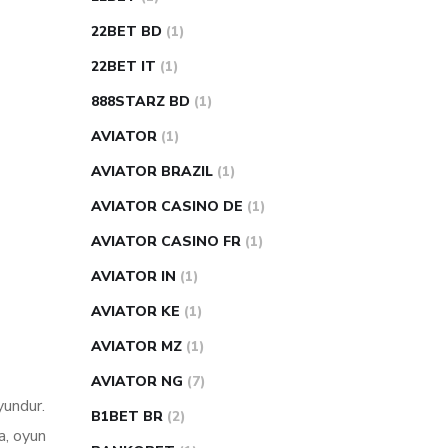
22BET BD
(1)
22BET IT
(1)
888STARZ BD
(1)
AVIATOR
(1)
AVIATOR BRAZIL
(1)
AVIATOR CASINO DE
(1)
AVIATOR CASINO FR
(1)
AVIATOR IN
(1)
AVIATOR KE
(1)
AVIATOR MZ
(1)
AVIATOR NG
(7)
yundur.
B1BET BR
(2)
a, oyun