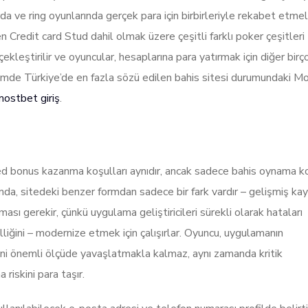
a ve ring oyunlarında gerçek para için birbirleriyle rekabet etme
redit card Stud dahil olmak üzere çeşitli farklı poker çeşitleri
ekleştirilir ve oyuncular, hesaplarına para yatırmak için diğer birç
emde Türkiye’de en fazla sözü edilen bahis sitesi durumundaki M
mostbet giriş
.
d bonus kazanma koşulları aynıdır, ancak sadece bahis oynama ko
nda, sitedeki benzer formdan sadece bir fark vardır – gelişmiş kay
sı gerekir, çünkü uygulama geliştiricileri sürekli olarak hataları
iğini – modernize etmek için çalışırlar. Oyuncu, uygulamanın
ini önemli ölçüde yavaşlatmakla kalmaz, aynı zamanda kritik
iskini para taşır.