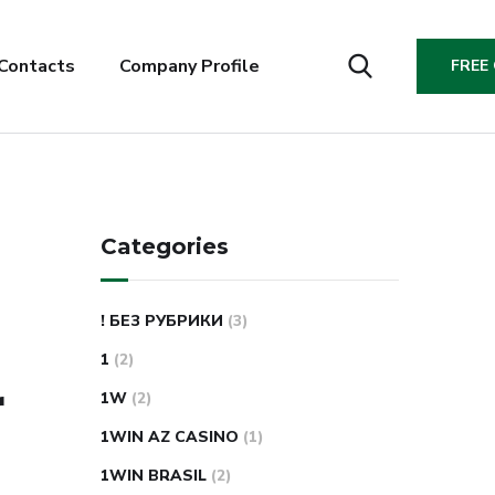
Contacts
Company Profile
FREE
Categories
! БЕЗ РУБРИКИ
(3)
1
(2)
r
1W
(2)
1WIN AZ CASINO
(1)
1WIN BRASIL
(2)