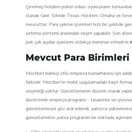
Çevrimiçi holdem poker odası, oyuncuların turnuvalard
olanak tanır. Sitede Texas Hold’em, Omaha ve Seven C
mevcuttur. Para çekme işlemleri hızlı bir şekilde gerç
yatırma yöntemi arasından seçim yapabilir. Son dön
pek çok açıdan üyelerini oldukça memnun etmekte
Mevcut Para Birimleri
Mostbet bahisçi ofisi empieza kumarhanesi için adde
farklıdır. Mostbet’in mobil uygulamadaki kayıt formu
seçeneği yoktur. Güncellemenin düzenli olarak yapılma
düzeltmek empieza programı – tasarımını ve işlevsell
güncellemesini göz ardı ederek, yalnızca yüklenmes
güncellemeler yoksa programın bir noktada açılmama r