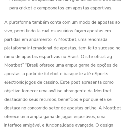
para cricket e campeonatos em apostas esportivas.
A plataforma também conta com um modo de apostas ao
vivo, permitindo la cual os usuários façam apostas em
partidas em andamento. A Mostbet, uma renomada
plataforma internacional de apostas, tem feito sucesso no
ramo de apostas esportivas no Brasil. O site oficial ag
Mostbet” “Brasil oferece uma ampla gama de opções de
apostas, a partir de futebol e basquete até eSports
electronic jogos de cassino. Este post apresenta como
objetivo fornecer uma análise abrangente da Mostbet,
destacando seus recursos, benefícios e por que ela se
destaca no concorrido setor de apostas online. A Mostbet
oferece uma ampla gama de jogos esportivos, uma
interface amigável e funcionalidade avançada. O design