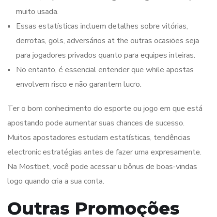
muito usada.
Essas estatísticas incluem detalhes sobre vitórias,
derrotas, gols, adversários at the outras ocasiões seja
para jogadores privados quanto para equipes inteiras.
No entanto, é essencial entender que while apostas
envolvem risco e não garantem lucro.
Ter o bom conhecimento do esporte ou jogo em que está
apostando pode aumentar suas chances de sucesso.
Muitos apostadores estudam estatísticas, tendências
electronic estratégias antes de fazer uma expresamente.
Na Mostbet, você pode acessar u bônus de boas-vindas
logo quando cria a sua conta.
Outras Promoções