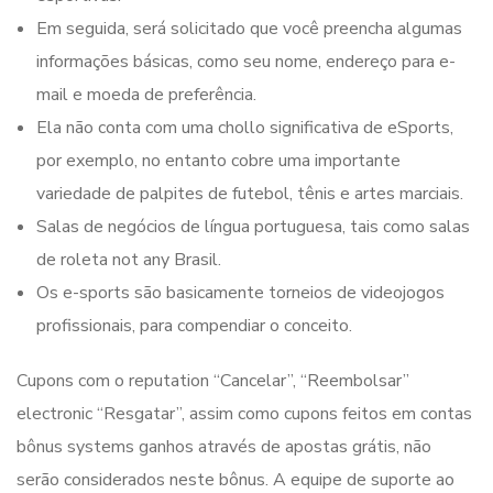
Em seguida, será solicitado que você preencha algumas
informações básicas, como seu nome, endereço para e-
mail e moeda de preferência.
Ela não conta com uma chollo significativa de eSports,
por exemplo, no entanto cobre uma importante
variedade de palpites de futebol, tênis e artes marciais.
Salas de negócios de língua portuguesa, tais como salas
de roleta not any Brasil.
Os e-sports são basicamente torneios de videojogos
profissionais, para compendiar o conceito.
Cupons com o reputation “Cancelar”, “Reembolsar”
electronic “Resgatar”, assim como cupons feitos em contas
bônus systems ganhos através de apostas grátis, não
serão considerados neste bônus. A equipe de suporte ao