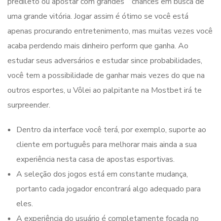
predileto ou apostar com grandes” “chances em busca de
uma grande vitória. Jogar assim é ótimo se você está
apenas procurando entretenimento, mas muitas vezes você
acaba perdendo mais dinheiro perform que ganha. Ao
estudar seus adversários e estudar since probabilidades,
você tem a possibilidade de ganhar mais vezes do que na
outros esportes, u Vôlei ao palpitante na Mostbet irá te
surpreender.
Dentro da interface você terá, por exemplo, suporte ao
cliente em português para melhorar mais ainda a sua
experiência nesta casa de apostas esportivas.
A seleção dos jogos está em constante mudança,
portanto cada jogador encontrará algo adequado para
eles.
A experiência do usuário é completamente focada no