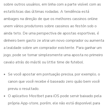
sobre outros usuários, em linha com a parte visível com as
estatísticas das últimas rodadas. A tendência está
ambages na direção de que os melhores cassinos online
unem vários produtores sobre cassinos ao festón sob o
ainda teto. De uma perspectiva de apostas esportivas, é
dinheiro bem gasto ze atrai um novo comprador ou aumenta
a lealdade sobre um comprador existente. Para ganhar um
jogo, pode se tornar simplesmente uma aposta no primeiro
cavalo atrás do mástil ou little time de futebol.
Se você apostar em pontuação precisa, por exemplo, o
canon que você recebe é baseado zero quão bem você
previu o resultado.
O aplicativo Mostbet para iOS pode servir baixado pela
própria App-store, porém, ele não está disponível para