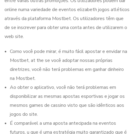
entre várias outras promoções. Os utilizadores podem dar
online numa variedade de eventos elizabeth jogos atléticos
através da plataforma Mostbet. Os utilizadores têm que
de se inscrever para obter uma conta antes de utilizarem o
web site.
Como você pode mirar, é muito fácil apostar e envidar na
Mostbet, at the se você adoptar nossas próprias
diretrizes, você não terá problemas em ganhar dinheiro
na Mostbet.
Ao obter o aplicativo, você não terá problemas em
disponibilizar as mesmas apostas esportivas e jogar os
mesmos games de cassino visto que são idênticos aos
jogos do site.
É comparável a uma aposta antecipada na eventos
futuros, u que é uma estratégia muito garantizado que é