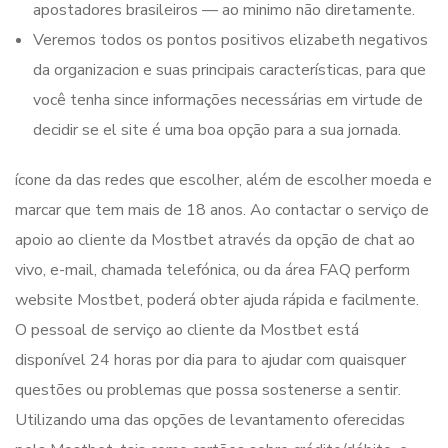
apostadores brasileiros — ao minimo não diretamente.
Veremos todos os pontos positivos elizabeth negativos
da organizacion e suas principais características, para que
você tenha since informações necessárias em virtude de
decidir se el site é uma boa opção para a sua jornada.
ícone da das redes que escolher, além de escolher moeda e
marcar que tem mais de 18 anos. Ao contactar o serviço de
apoio ao cliente da Mostbet através da opção de chat ao
vivo, e-mail, chamada telefónica, ou da área FAQ perform
website Mostbet, poderá obter ajuda rápida e facilmente.
O pessoal de serviço ao cliente da Mostbet está
disponível 24 horas por dia para to ajudar com quaisquer
questões ou problemas que possa sostenerse a sentir.
Utilizando uma das opções de levantamento oferecidas