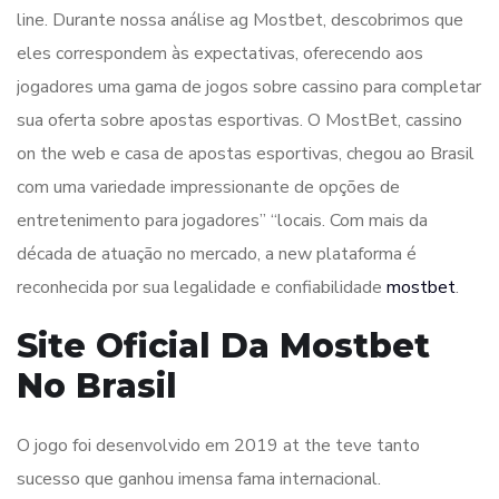
line. Durante nossa análise ag Mostbet, descobrimos que
eles correspondem às expectativas, oferecendo aos
jogadores uma gama de jogos sobre cassino para completar
sua oferta sobre apostas esportivas. O MostBet, cassino
on the web e casa de apostas esportivas, chegou ao Brasil
com uma variedade impressionante de opções de
entretenimento para jogadores” “locais. Com mais da
década de atuação no mercado, a new plataforma é
reconhecida por sua legalidade e confiabilidade
mostbet
.
Site Oficial Da Mostbet
No Brasil
O jogo foi desenvolvido em 2019 at the teve tanto
sucesso que ganhou imensa fama internacional.