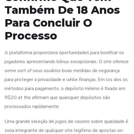
Também De 18 Anos
Para Concluir O
Processo
A plataforma proporciona oportunidades para bonificar os
jogadores apresentando bônus excepcionais. O site oferece
some sort of seus usuários boas medidas de segurança
para proteger a privacidade e while finanças. Em los dos os
métodos para pagamento, o depósito mínimo é fixado em
R$20 at the afirmam que quaisquer depósitos são
processados rapidamente.
Uma grande seleção de jogos de cassino sobre qualidade é
zona integrante de qualquer site legítimo de apostas on-