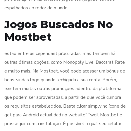
espalhados ao redor do mundo.
Jogos Buscados No
Mostbet
estão entre as cependant procuradas, mas também há
outras ótimas opções, como Monopoly Live, Baccarat Rate
e muito mais. Na Mostbet, você pode acessar um bônus de
boas-vindas logo quando lechigada a sua conta. Porém,
existem muitas outras promoções adentro da plataforma
que podem ser aproveitadas, a partir de que você cumpra
os requisitos estabelecidos. Basta clicar simply no ícone de
get para Android actualidad no website” “weil Mostbet e
prosseguir com a instalação. É possível o qual seu celular