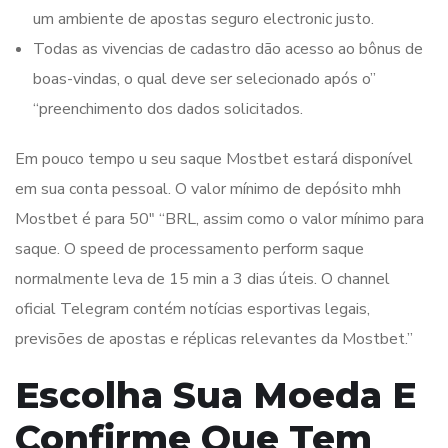
um ambiente de apostas seguro electronic justo.
Todas as vivencias de cadastro dão acesso ao bônus de
boas-vindas, o qual deve ser selecionado após o”
“preenchimento dos dados solicitados.
Em pouco tempo u seu saque Mostbet estará disponível
em sua conta pessoal. O valor mínimo de depósito mhh
Mostbet é para 50″ “BRL, assim como o valor mínimo para
saque. O speed de processamento perform saque
normalmente leva de 15 min a 3 dias úteis. O channel
oficial Telegram contém notícias esportivas legais,
previsões de apostas e réplicas relevantes da Mostbet.”
Escolha Sua Moeda E
Confirme Que Tem