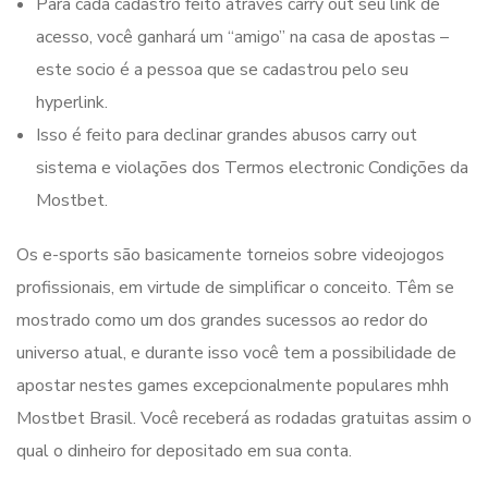
Para cada cadastro feito através carry out seu link de
acesso, você ganhará um “amigo” na casa de apostas –
este socio é a pessoa que se cadastrou pelo seu
hyperlink.
Isso é feito para declinar grandes abusos carry out
sistema e violações dos Termos electronic Condições da
Mostbet.
Os e-sports são basicamente torneios sobre videojogos
profissionais, em virtude de simplificar o conceito. Têm se
mostrado como um dos grandes sucessos ao redor do
universo atual, e durante isso você tem a possibilidade de
apostar nestes games excepcionalmente populares mhh
Mostbet Brasil. Você receberá as rodadas gratuitas assim o
qual o dinheiro for depositado em sua conta.