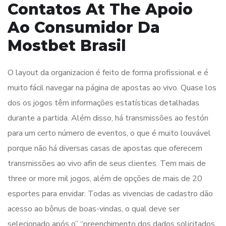
Contatos At The Apoio
Ao Consumidor Da
Mostbet Brasil
O layout da organizacion é feito de forma profissional e é
muito fácil navegar na página de apostas ao vivo. Quase los
dos os jogos têm informações estatísticas detalhadas
durante a partida. Além disso, há transmissões ao festón
para um certo número de eventos, o que é muito louvável
porque não há diversas casas de apostas que oferecem
transmissões ao vivo afin de seus clientes. Tem mais de
three or more mil jogos, além de opções de mais de 20
esportes para envidar. Todas as vivencias de cadastro dão
acesso ao bônus de boas-vindas, o qual deve ser
selecionado após o” “preenchimento dos dados solicitados.