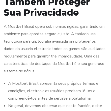
Também Proteger
Sua Privacidade
A Mostbet Brasil opera sob normas rígidas, garantindo um
ambiente para apostas seguro e justo. A tablado usa
tecnologia para criptografia avançada pra proteger os
dados do usuário electronic todos os games são auditados
regularmente para garantir the imparcialidade. Uma das
características de destaque da Mostbet é o seu generoso
sistema de bônus.
A Mostbet Brasil apresenta seus próprios termos e
condições, electronic os usuários precisam lê-los e
compreendê-los antes de servirse a plataforma.
No geral, devemos observar que, neste fracción, o site