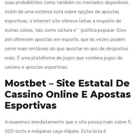
suas probabilities como também os mercados disponíveis.
Além de uma extensa lista sobre opções de apostas
esportivas, o internet site oferece linhas a respeito de
outras coisas, tais como cultura e” “política popular. Eles
até oferecem apostas em esports, que às vezes podem
servir mais rentáveis do que apostar no ano de desportos
reais. É uma plataforma de jogos que combina jogos de
cassino e apostas esportivas.
Mostbet – Site Estatal De
Cassino Online E Apostas
Esportivas
Avisaremos imediatamente que o site possui mais sobre 5.
000 slots e máquinas caça-níqueis. Esta lista é