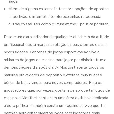
ajuda.
Além de alguma extensa lista sobre opções de apostas
esportivas, o internet site oferece linhas relacionada
outras coisas, tais como cultura at the” “política popular.
Este é um claro indicador da qualidade elizabeth da atitude
profissional desta marca na relação a seus clientes e suas
necessidades. Centenas de jogos esportivos ao vivo e
milhares de jogos de cassino para jogar por dinheiro true e
demonstrações dia após dia. A Mostbet aceita todos os
maiores provedores de deposito e oferece muy buenas
bônus de boas-vindas para novos compradores. Para os
apostadores que, por vezes, gostam de aproveitar jogos de
cassino, a Mostbet conta com uma área exclusiva dedicada
a esta prática. Também existe um cassino ao vivo que te
permite aproveitar diversos jogos com jogadores reais