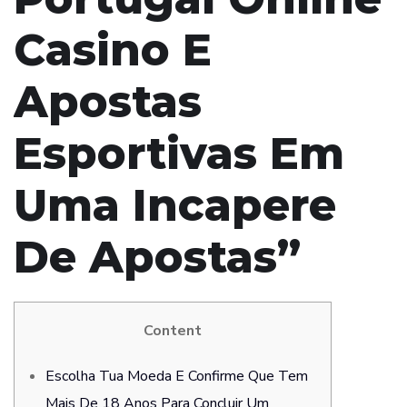
Casino E
Apostas
Esportivas Em
Uma Incapere
De Apostas”
Content
Escolha Tua Moeda E Confirme Que Tem
Mais De 18 Anos Para Concluir Um