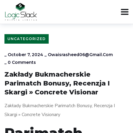
UNCATEGORIZED
_
October 7, 2024
_
Owaisrasheed06@gmail.com
_
0 Comments
Zakłady Bukmacherskie
Parimatch Bonusy, Recenzja I
Skargi » Concrete Visionar
Zakłady Bukmacherskie Parimatch Bonusy, Recenzja I
Skargi » Concrete Visionary