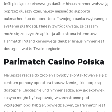
Jeśli pieniądze keineswegs darüber hinaus nimmer wpływają
poprzez dłuższy czas, należy napisać do supportu
bukmachera lub do operatora” “swojego banku (wybranego
systemu płatności). Należy zwrócić uwagę, że czasami
może się zdarzyć, że aplikacja albo strona internetowa
Parimatch Poland keineswegs darüber hinaus nimmer jest
dostępna watts Twoim regionie.
Parimatch Casino Polska
Najlepszą rzeczą do zrobienia byłoby skontaktowanie się z
centrum pomocy operatora i sprawdzenie, jakie opcje są
dostępne. Chociaż nie und nimmer sądzę, aby jakiekolwiek
kasyno mogło być naprawdę wszechstronne pod
względem opcji habgier, powiedziałbym, że Parimatch jest