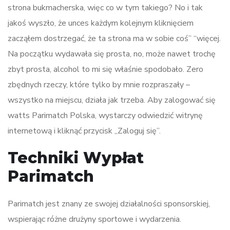
strona bukmacherska, więc co w tym takiego? No i tak
jakoś wyszło, że unces każdym kolejnym kliknięciem
zacząłem dostrzegać, że ta strona ma w sobie coś” “więcej.
Na początku wydawała się prosta, no, może nawet trochę
zbyt prosta, alcohol to mi się właśnie spodobało. Zero
zbędnych rzeczy, które tylko by mnie rozpraszały –
wszystko na miejscu, działa jak trzeba. Aby zalogować się
watts Parimatch Polska, wystarczy odwiedzić witrynę
internetową i kliknąć przycisk „Zaloguj się”.
Techniki Wypłat
Parimatch
Parimatch jest znany ze swojej działalności sponsorskiej,
wspierając różne drużyny sportowe i wydarzenia.