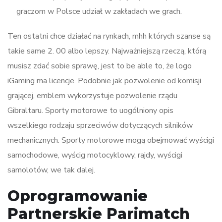
graczom w Polsce udział w zakładach we grach.
Ten ostatni chce działać na rynkach, mhh których szanse są
takie same 2. 00 albo lepszy. Najważniejszą rzeczą, którą
musisz zdać sobie sprawę, jest to be able to, że logo
iGaming ma licencje. Podobnie jak pozwolenie od komisji
grającej, emblem wykorzystuje pozwolenie rządu
Gibraltaru. Sporty motorowe to uogólniony opis
wszelkiego rodzaju sprzeciwów dotyczących silników
mechanicznych. Sporty motorowe mogą obejmować wyścigi
samochodowe, wyścig motocyklowy, rajdy, wyścigi
samolotów, we tak dalej.
Oprogramowanie
Partnerskie Parimatch