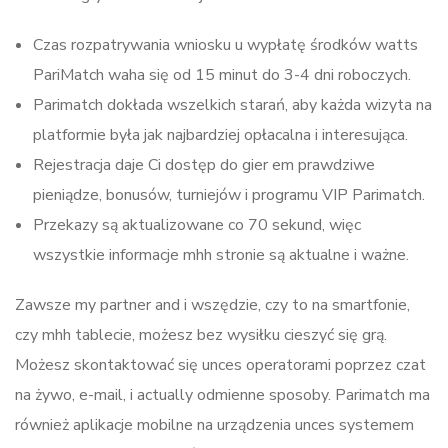
Czas rozpatrywania wniosku u wypłatę środków watts
PariMatch waha się od 15 minut do 3-4 dni roboczych.
Parimatch dokłada wszelkich starań, aby każda wizyta na
platformie była jak najbardziej opłacalna i interesująca.
Rejestracja daje Ci dostęp do gier em prawdziwe
pieniądze, bonusów, turniejów i programu VIP Parimatch.
Przekazy są aktualizowane co 70 sekund, więc
wszystkie informacje mhh stronie są aktualne i ważne.
Zawsze my partner and i wszędzie, czy to na smartfonie,
czy mhh tablecie, możesz bez wysiłku cieszyć się grą.
Możesz skontaktować się unces operatorami poprzez czat
na żywo, e-mail, i actually odmienne sposoby. Parimatch ma
również aplikacje mobilne na urządzenia unces systemem