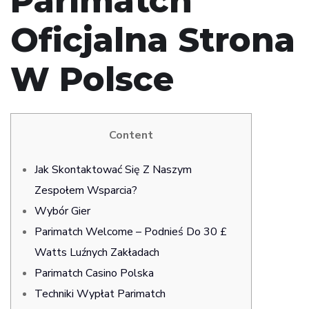
Parimatch
Oficjalna Strona
W Polsce
Content
Jak Skontaktować Się Z Naszym
Zespołem Wsparcia?
Wybór Gier
Parimatch Welcome – Podnieś Do 30 £
Watts Luźnych Zakładach
Parimatch Casino Polska
Techniki Wypłat Parimatch