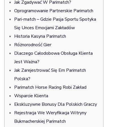
Jak Zgadywać W Parimatch?
Oprogramowanie Partnerskie Parimatch
Pari-match – Gdzie Pasja Sportu Spotyka
Się Unces Emocjami Zakładów
Historia Kasyna Parimatch
Różnorodność Gier
Dlaczego Całodobowa Obsługa Klienta
Jest Ważna?
Jak Zarejestrować Się Em Parimatch
Polska?
Parimatch Horse Racing Robi Zakład
Wsparcie Klienta
Ekskluzywne Bonusy Dla Polskich Graczy
Rejestracja We Weryfikacja Witryny
Bukmacherskiej Parimatch