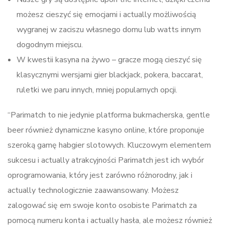
możesz cieszyć się emocjami i actually możliwością
wygranej w zaciszu własnego domu lub watts innym
dogodnym miejscu.
W kwestii kasyna na żywo – gracze mogą cieszyć się
klasycznymi wersjami gier blackjack, pokera, baccarat,
ruletki we paru innych, mniej popularnych opcji.
“Parimatch to nie jedynie platforma bukmacherska, gentle
beer również dynamiczne kasyno online, które proponuje
szeroką gamę habgier slotowych. Kluczowym elementem
sukcesu i actually atrakcyjności Parimatch jest ich wybór
oprogramowania, który jest zarówno różnorodny, jak i
actually technologicznie zaawansowany. Możesz
zalogować się em swoje konto osobiste Parimatch za
pomocą numeru konta i actually hasła, ale możesz również