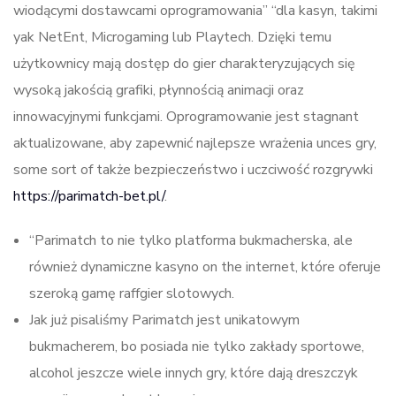
wiodącymi dostawcami oprogramowania” “dla kasyn, takimi
yak NetEnt, Microgaming lub Playtech. Dzięki temu
użytkownicy mają dostęp do gier charakteryzujących się
wysoką jakością grafiki, płynnością animacji oraz
innowacyjnymi funkcjami. Oprogramowanie jest stagnant
aktualizowane, aby zapewnić najlepsze wrażenia unces gry,
some sort of także bezpieczeństwo i uczciwość rozgrywki
https://parimatch-bet.pl/
.
“Parimatch to nie tylko platforma bukmacherska, ale
również dynamiczne kasyno on the internet, które oferuje
szeroką gamę raffgier slotowych.
Jak już pisaliśmy Parimatch jest unikatowym
bukmacherem, bo posiada nie tylko zakłady sportowe,
alcohol jeszcze wiele innych gry, które dają dreszczyk