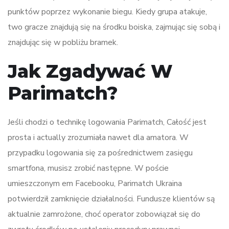
punktów poprzez wykonanie biegu. Kiedy grupa atakuje,
two gracze znajdują się na środku boiska, zajmując się sobą i
znajdując się w pobliżu bramek.
Jak Zgadywać W
Parimatch?
Jeśli chodzi o technikę logowania Parimatch, Całość jest
prosta i actually zrozumiała nawet dla amatora. W
przypadku logowania się za pośrednictwem zasięgu
smartfona, musisz zrobić następne. W poście
umieszczonym em Facebooku, Parimatch Ukraina
potwierdził zamknięcie działalności. Fundusze klientów są
aktualnie zamrożone, choć operator zobowiązał się do