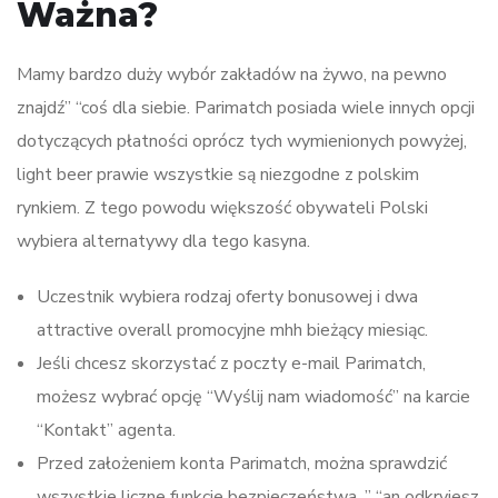
Ważna?
Mamy bardzo duży wybór zakładów na żywo, na pewno
znajdź” “coś dla siebie. Parimatch posiada wiele innych opcji
dotyczących płatności oprócz tych wymienionych powyżej,
light beer prawie wszystkie są niezgodne z polskim
rynkiem. Z tego powodu większość obywateli Polski
wybiera alternatywy dla tego kasyna.
Uczestnik wybiera rodzaj oferty bonusowej i dwa
attractive overall promocyjne mhh bieżący miesiąc.
Jeśli chcesz skorzystać z poczty e-mail Parimatch,
możesz wybrać opcję “Wyślij nam wiadomość” na karcie
“Kontakt” agenta.
Przed założeniem konta Parimatch, można sprawdzić
wszystkie liczne funkcje bezpieczeństwa, ” “an odkryjesz