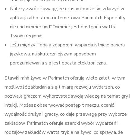
Należy zwrócić uwagę, że czasami może się zdarzyć, że
aplikacja albo strona internetowa Parimatch Especially
nie und nimmer und” “nimmer jest dostępna watts
Twoim regionie.
Jeśli między Tobą a zespołem wsparcia istnieje bariera
językowa, najskuteczniejszym sposobem
porozumiewania się jest poczta elektroniczna.
Stawki mhh żywo w Parimatch oferują wiele zalet, w tym
możliwość zakładania się t miarę rozwoju wydarzeń, co
pozwala graczom wykorzystać swoją wiedzę na temat gry i
intuicji. Możesz obserwować postęp t meczu, ocenić
wydajność drużyn i graczy, co daje przewagę przy wyborze
zakładów. Parimatch oferuje szeroki wybór wydarzeń i
rodzajów zakładów watts trybie na żywo, co sprawia, że ​​