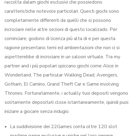
raccolta dalam giochi esclusivi che possiedono
caratteristiche notevole particolari. Questi giochi sono
completamente differenti da quelli che si possono
incrociare nelle altre sezioni di questo localizado. Per
cominciare, godono di licenza più alta di e per questa
ragione presentano temi ed ambientazioni che non ci si
aspetterebbe di incrociare in un saloon virtuale. Tra my
partner and i più popolari spiccano giochi come Alice in
Wonderland, The particular Walking Dead, Avengers,
Gotham, El Camino, Grand Theft Car e Game involving
Thrones. Fortunatamente, i actually tuoi depositi vengono
solitamente depositati close istantaneamente, quindi puoi
iniziare a giocare senza indugio.
La suddivisione dei 22Games conta oltre 120 slot
machine game esclusive e uniche nel loro genere.