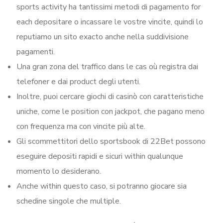
sports activity ha tantissimi metodi di pagamento for
each depositare o incassare le vostre vincite, quindi lo
reputiamo un sito exacto anche nella suddivisione
pagamenti.
Una gran zona del traffico dans le cas où registra dai
telefoner e dai product degli utenti.
Inoltre, puoi cercare giochi di casinò con caratteristiche
uniche, come le position con jackpot, che pagano meno
con frequenza ma con vincite più alte.
Gli scommettitori dello sportsbook di 22Bet possono
eseguire depositi rapidi e sicuri within qualunque
momento lo desiderano.
Anche within questo caso, si potranno giocare sia
schedine singole che multiple.