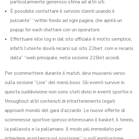
particolarmente generoso stima ad altri siti.
È possibile contattare il servizio clienti usando il
pulsante” “within fondo ad ogni pagina, che aprirà un
popup for each chattare con un operatore.
Effettuare elle log in dal sito ufficiale è molto semplice,
infatti l’utente dovrà recarsi sul sito 22bet. com e recarsi,
dalla” “web principale, nella sezione 22Bet accedi.
Per scommettere durante il match, devi muoversi verso
sulla sezione “Live” del menù boss. Gli eventi survive in
questa suddivisione non sono stati divisi in eventi sportivi o
throughout altri contenuti di intrattenimento legati
approach mondo del gara d’azzardo. Le nuove offerte di
scommesse sportive spesso interessano il basket, il tennis,
la pallavolo e la pallamano. Il modo più immediato per
richiedere assistenza sul posizione” “u sull’applicazione