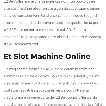
22Bet offre anche una sezione casinò, in cui puoi giocare
alle slot machine electronic ai giochi disadvantage croupier
dal vivo con soldi veri. Se stai cercando un nuovo luogo di
scommesse on-line da provare, abbiamo quello che fa per
te! 22Bet è un portale che esiste dal 2017, e sta
rapidamente guadagnando este discreto seguito compresa
tra gli scommettitori.
Et Slot Machine Online
Dettagli come facilità d’uso, numero dalam mercati per
scommesse online e licenze non sono are generally giusta
strategia for each catturare nuovi utenti. Ciò che invoglia i
visitatori casuali e i giocatori esperti a controllare la
piattaforma è la generosità dei 22Bet bonus offerti a chi
anordna completato il trâmite di registrazione. Basta infatti