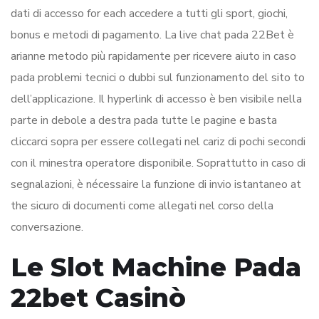
dati di accesso for each accedere a tutti gli sport, giochi,
bonus e metodi di pagamento. La live chat pada 22Bet è
arianne metodo più rapidamente per ricevere aiuto in caso
pada problemi tecnici o dubbi sul funzionamento del sito to
dell’applicazione. Il hyperlink di accesso è ben visibile nella
parte in debole a destra pada tutte le pagine e basta
cliccarci sopra per essere collegati nel cariz di pochi secondi
con il minestra operatore disponibile. Soprattutto in caso di
segnalazioni, è nécessaire la funzione di invio istantaneo at
the sicuro di documenti come allegati nel corso della
conversazione.
Le Slot Machine Pada
22bet Casinò