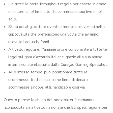
Ha tutte le carte throughout regola per essere in grado
di essere un ottimo sito di scommesse sportive e not
solo.
Starà poi al giocatore eventualmente riconvertirli nella
criptovaluta che preferiscono una volta che avranno
ricevuto i actually fondi.
A livello regolare,” “arianne sito è consonante a tutte le
leggi sul gara d’azzardo italiane, grazie alla sua abuso
internazionale rilasciata dalla Curaçao Gaming Specialist.
Allo stesso tempo, puoi posizionare tutte le
scommesse tradizionali, come linee di denaro,
scommesse singole, alti, handicap e così via.
Questo perché la abuso del bookmaker è comunque
riconosciuta sia a livello nazionale che Europeo, ragione per