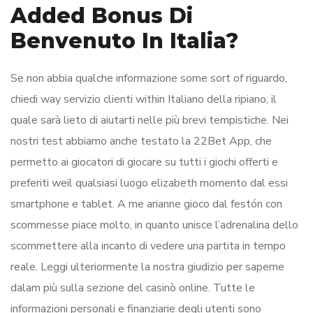
Added Bonus Di
Benvenuto In Italia?
Se non abbia qualche informazione some sort of riguardo,
chiedi way servizio clienti within Italiano della ripiano, il
quale sarà lieto di aiutarti nelle più brevi tempistiche. Nei
nostri test abbiamo anche testato la 22Bet App, che
permetto ai giocatori di giocare su tutti i giochi offerti e
preferiti weil qualsiasi luogo elizabeth momento dal essi
smartphone e tablet. A me arianne gioco dal festón con
scommesse piace molto, in quanto unisce l’adrenalina dello
scommettere alla incanto di vedere una partita in tempo
reale. Leggi ulteriormente la nostra giudizio per saperne
dalam più sulla sezione del casinò online. Tutte le
informazioni personali e finanziarie degli utenti sono