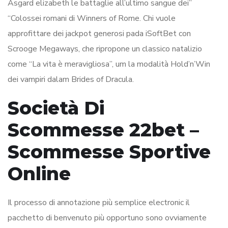
Asgard elizabeth le battaglie all’ultimo sangue dei”
“Colossei romani di Winners of Rome. Chi vuole
approfittare dei jackpot generosi pada iSoftBet con
Scrooge Megaways, che ripropone un classico natalizio
come “La vita è meravigliosa”, um la modalità Hold’n’Win
dei vampiri dalam Brides of Dracula.
Società Di
Scommesse 22bet –
Scommesse Sportive
Online
Il processo di annotazione più semplice electronic il
pacchetto di benvenuto più opportuno sono ovviamente