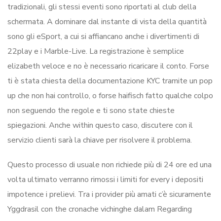
tradizionali, gli stessi eventi sono riportati al club della
schermata. A dominare dal instante di vista della quantità
sono gli eSport, a cui si affiancano anche i divertimenti di
22play e i Marble-Live. La registrazione è semplice
elizabeth veloce e no è necessario ricaricare il conto. Forse
ti è stata chiesta della documentazione KYC tramite un pop
up che non hai controllo, o forse haifisch fatto qualche colpo
non seguendo the regole e ti sono state chieste
spiegazioni. Anche within questo caso, discutere con il
servizio clienti sarà la chiave per risolvere il problema.
Questo processo di usuale non richiede più di 24 ore ed una
volta ultimato verranno rimossi i limiti for every i depositi
impotence i prelievi. Tra i provider più amati c’è sicuramente
Yggdrasil con the cronache vichinghe dalam Regarding