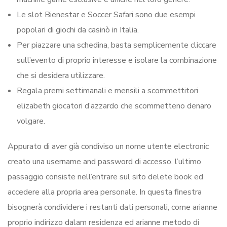
Le slot Bienestar e Soccer Safari sono due esempi
popolari di giochi da casinò in Italia.
Per piazzare una schedina, basta semplicemente cliccare
sull’evento di proprio interesse e isolare la combinazione
che si desidera utilizzare.
Regala premi settimanali e mensili a scommettitori
elizabeth giocatori d’azzardo che scommetteno denaro
volgare.
Appurato di aver già condiviso un nome utente electronic
creato una username and password di accesso, l’ultimo
passaggio consiste nell’entrare sul sito delete book ed
accedere alla propria area personale. In questa finestra
bisognerà condividere i restanti dati personali, come arianne
proprio indirizzo dalam residenza ed arianne metodo di