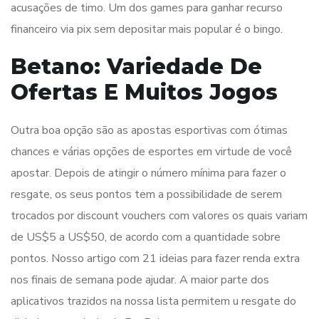
acusações de timo. Um dos games para ganhar recurso
financeiro via pix sem depositar mais popular é o bingo.
Betano: Variedade De
Ofertas E Muitos Jogos
Outra boa opção são as apostas esportivas com ótimas
chances e várias opções de esportes em virtude de você
apostar. Depois de atingir o número mínima para fazer o
resgate, os seus pontos tem a possibilidade de serem
trocados por discount vouchers com valores os quais variam
de US$5 a US$50, de acordo com a quantidade sobre
pontos. Nosso artigo com 21 ideias para fazer renda extra
nos finais de semana pode ajudar. A maior parte dos
aplicativos trazidos na nossa lista permitem u resgate do