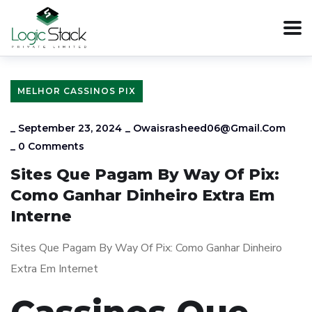
MELHOR CASSINOS PIX
_
September 23, 2024
_
Owaisrasheed06@gmail.com
_
0 Comments
Sites Que Pagam By Way Of Pix:
Como Ganhar Dinheiro Extra Em
Interne
Sites Que Pagam By Way Of Pix: Como Ganhar Dinheiro
Extra Em Internet