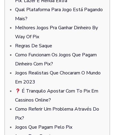
Pix: Lazer E Renda Extra
Qual Plataforma Para Jogo Está Pagando
Mais?
Melhores Jogos Pra Ganhar Dinheiro By
Way Of Pix
Regras De Saque
Como Funcionam Os Jogos Que Pagam
Dinheiro Com Pix?
Jogos Realistas Que Chocaram O Mundo
Em 2023
É Tranquilo Apostar Com To Pix Em
Cassinos Online?
Como Referir Um Problema Através Do
Pix?
Jogos Que Pagam Pelo Pix