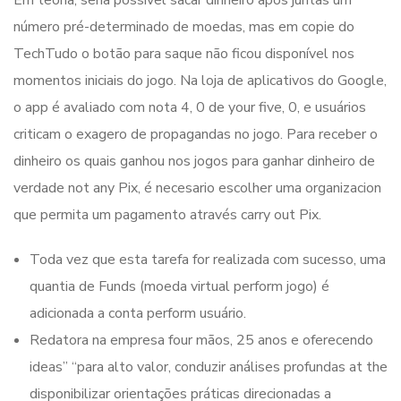
Em teoria, seria possível sacar dinheiro após juntas um
número pré-determinado de moedas, mas em copie do
TechTudo o botão para saque não ficou disponível nos
momentos iniciais do jogo. Na loja de aplicativos do Google,
o app é avaliado com nota 4, 0 de your five, 0, e usuários
criticam o exagero de propagandas no jogo. Para receber o
dinheiro os quais ganhou nos jogos para ganhar dinheiro de
verdade not any Pix, é necesario escolher uma organizacion
que permita um pagamento através carry out Pix.
Toda vez que esta tarefa for realizada com sucesso, uma
quantia de Funds (moeda virtual perform jogo) é
adicionada a conta perform usuário.
Redatora na empresa four mãos, 25 anos e oferecendo
ideas” “para alto valor, conduzir análises profundas at the
disponibilizar orientações práticas direcionadas a