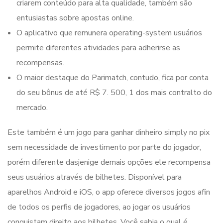
criarem conteúdo para alta qualidade, também são
entusiastas sobre apostas online.
O aplicativo que remunera operating-system usuários
permite diferentes atividades para adherirse as
recompensas.
O maior destaque do Parimatch, contudo, fica por conta
do seu bônus de até R$ 7. 500, 1 dos mais contralto do
mercado.
Este também é um jogo para ganhar dinheiro simply no pix
sem necessidade de investimento por parte do jogador,
porém diferente dasjenige demais opções ele recompensa
seus usuários através de bilhetes. Disponível para
aparelhos Android e iOS, o app oferece diversos jogos afin
de todos os perfis de jogadores, ao jogar os usuários
conquistam direito aos bilhetes. Você sabia o qual é