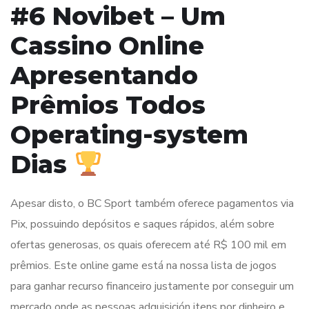
#6 Novibet – Um
Cassino Online
Apresentando
Prêmios Todos
Operating-system
Dias
Apesar disto, o BC Sport também oferece pagamentos via
Pix, possuindo depósitos e saques rápidos, além sobre
ofertas generosas, os quais oferecem até R$ 100 mil em
prêmios. Este online game está na nossa lista de jogos
para ganhar recurso financeiro justamente por conseguir um
mercado onde as pessoas adquisición itens por dinheiro e