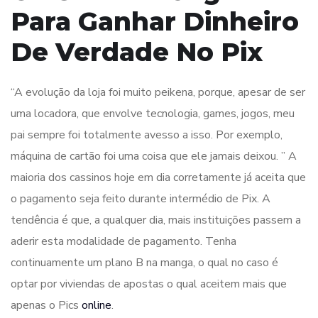
Para Ganhar Dinheiro
De Verdade No Pix
“A evolução da loja foi muito peikena, porque, apesar de ser
uma locadora, que envolve tecnologia, games, jogos, meu
pai sempre foi totalmente avesso a isso. Por exemplo,
máquina de cartão foi uma coisa que ele jamais deixou. ” A
maioria dos cassinos hoje em dia corretamente já aceita que
o pagamento seja feito durante intermédio de Pix. A
tendência é que, a qualquer dia, mais instituições passem a
aderir esta modalidade de pagamento. Tenha
continuamente um plano B na manga, o qual no caso é
optar por viviendas de apostas o qual aceitem mais que
apenas o Pics
online
.