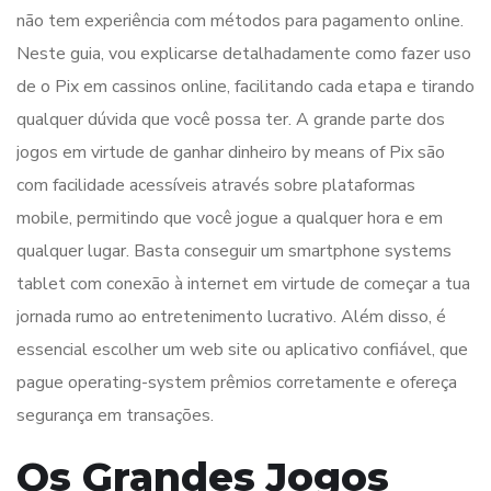
não tem experiência com métodos para pagamento online.
Neste guia, vou explicarse detalhadamente como fazer uso
de o Pix em cassinos online, facilitando cada etapa e tirando
qualquer dúvida que você possa ter. A grande parte dos
jogos em virtude de ganhar dinheiro by means of Pix são
com facilidade acessíveis através sobre plataformas
mobile, permitindo que você jogue a qualquer hora e em
qualquer lugar. Basta conseguir um smartphone systems
tablet com conexão à internet em virtude de começar a tua
jornada rumo ao entretenimento lucrativo. Além disso, é
essencial escolher um web site ou aplicativo confiável, que
pague operating-system prêmios corretamente e ofereça
segurança em transações.
Os Grandes Jogos