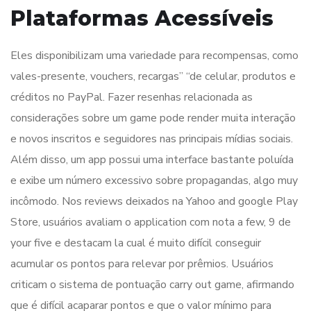
Plataformas Acessíveis
Eles disponibilizam uma variedade para recompensas, como
vales-presente, vouchers, recargas” “de celular, produtos e
créditos no PayPal. Fazer resenhas relacionada as
considerações sobre um game pode render muita interação
e novos inscritos e seguidores nas principais mídias sociais.
Além disso, um app possui uma interface bastante poluída
e exibe um número excessivo sobre propagandas, algo muy
incômodo. Nos reviews deixados na Yahoo and google Play
Store, usuários avaliam o application com nota a few, 9 de
your five e destacam la cual é muito difícil conseguir
acumular os pontos para relevar por prêmios. Usuários
criticam o sistema de pontuação carry out game, afirmando
que é difícil acaparar pontos e que o valor mínimo para