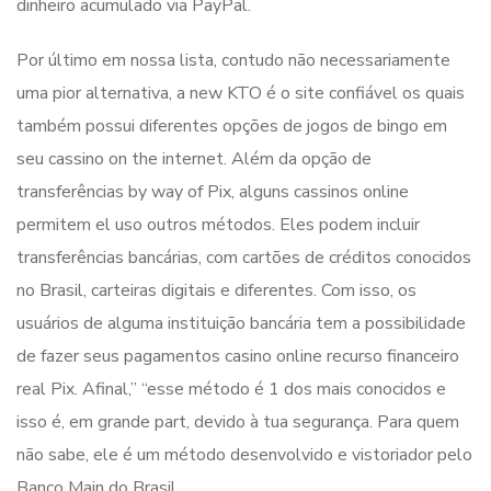
dinheiro acumulado via PayPal.
Por último em nossa lista, contudo não necessariamente
uma pior alternativa, a new KTO é o site confiável os quais
também possui diferentes opções de jogos de bingo em
seu cassino on the internet. Além da opção de
transferências by way of Pix, alguns cassinos online
permitem el uso outros métodos. Eles podem incluir
transferências bancárias, com cartões de créditos conocidos
no Brasil, carteiras digitais e diferentes. Com isso, os
usuários de alguma instituição bancária tem a possibilidade
de fazer seus pagamentos casino online recurso financeiro
real Pix. Afinal,” “esse método é 1 dos mais conocidos e
isso é, em grande part, devido à tua segurança. Para quem
não sabe, ele é um método desenvolvido e vistoriador pelo
Banco Main do Brasil.