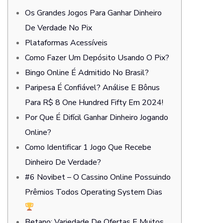
Os Grandes Jogos Para Ganhar Dinheiro
De Verdade No Pix
Plataformas Acessíveis
Como Fazer Um Depósito Usando O Pix?
Bingo Online É Admitido No Brasil?
Paripesa É Confiável? Análise E Bônus
Para R$ 8 One Hundred Fifty Em 2024!
Por Que É Difícil Ganhar Dinheiro Jogando
Online?
Como Identificar 1 Jogo Que Recebe
Dinheiro De Verdade?
#6 Novibet – O Cassino Online Possuindo
Prêmios Todos Operating System Dias
Betano: Variedade De Ofertas E Muitos