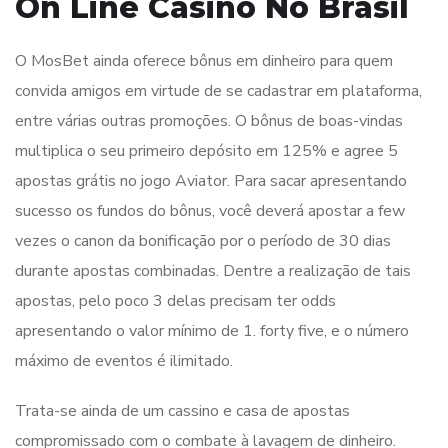
On Line Casino No Brasil
O MosBet ainda oferece bônus em dinheiro para quem
convida amigos em virtude de se cadastrar em plataforma,
entre várias outras promoções. O bônus de boas-vindas
multiplica o seu primeiro depósito em 125% e agree 5
apostas grátis no jogo Aviator. Para sacar apresentando
sucesso os fundos do bônus, você deverá apostar a few
vezes o canon da bonificação por o período de 30 dias
durante apostas combinadas. Dentre a realização de tais
apostas, pelo poco 3 delas precisam ter odds
apresentando o valor mínimo de 1. forty five, e o número
máximo de eventos é ilimitado.
Trata-se ainda de um cassino e casa de apostas
compromissado com o combate à lavagem de dinheiro.