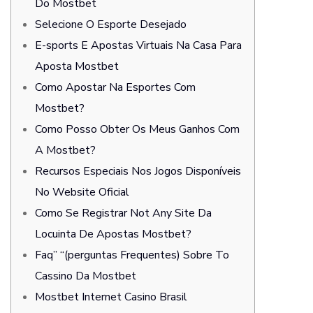
Do Mostbet
Selecione O Esporte Desejado
E-sports E Apostas Virtuais Na Casa Para
Aposta Mostbet
Como Apostar Na Esportes Com
Mostbet?
Como Posso Obter Os Meus Ganhos Com
A Mostbet?
Recursos Especiais Nos Jogos Disponíveis
No Website Oficial
Como Se Registrar Not Any Site Da
Locuinta De Apostas Mostbet?
Faq” “(perguntas Frequentes) Sobre To
Cassino Da Mostbet
Mostbet Internet Casino Brasil