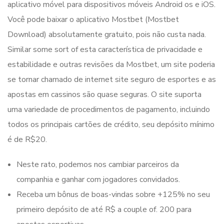
aplicativo móvel para dispositivos móveis Android os e iOS.
Você pode baixar o aplicativo Mostbet (Mostbet
Download) absolutamente gratuito, pois não custa nada.
Similar some sort of esta característica de privacidade e
estabilidade e outras revisões da Mostbet, um site poderia
se tornar chamado de internet site seguro de esportes e as
apostas em cassinos são quase seguras. O site suporta
uma variedade de procedimentos de pagamento, incluindo
todos os principais cartões de crédito, seu depósito mínimo
é de R$20.
Neste rato, podemos nos cambiar parceiros da
companhia e ganhar com jogadores convidados.
Receba um bônus de boas-vindas sobre +125% no seu
primeiro depósito de até R$ a couple of. 200 para