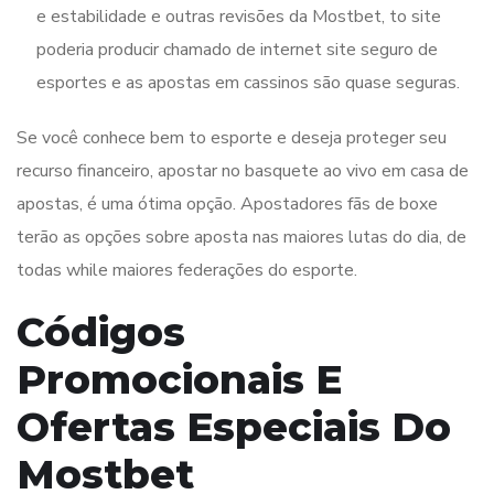
e estabilidade e outras revisões da Mostbet, to site
poderia producir chamado de internet site seguro de
esportes e as apostas em cassinos são quase seguras.
Se você conhece bem to esporte e deseja proteger seu
recurso financeiro, apostar no basquete ao vivo em casa de
apostas, é uma ótima opção. Apostadores fãs de boxe
terão as opções sobre aposta nas maiores lutas do dia, de
todas while maiores federações do esporte.
Códigos
Promocionais E
Ofertas Especiais Do
Mostbet