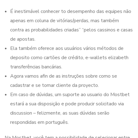
É inestimável conhecer to desempenho das equipes não
apenas em coluna de vitórias/perdas, mas também
contra as probabilidades criadas” “pelos cassinos e casas
de apostas.
Ela também oferece aos usuários vários métodos de
deposito como cartões de crédito, e-wallets elizabeth
transferências bancárias.
Agora vamos afin de as instruções sobre como se
cadastrar e se tornar cliente da proyecto.
Em caso de dúvidas, um suporte ao usuario do Mostbet
estará a sua disposição e pode producir solicitado via
discussion – felizmente, as suas dúvidas serão
respondidas em português.
Na Mostbet, você tem a possibilidade de selecionar entre