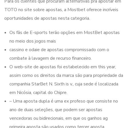
Para os clientes que procuram alternativas pra apostar em
TOTO no site sobre apostas, a Mostbet oferece incríveis
oportunidades de apostas nesta categoria.
Os fãs de E-sports terão opções em MostBet apostas
no meio dos jogos mais
cassino e odaie de apostas compromissado com o
combate à lavagem de recurso financeiro.
O web-site de apostas foi estabelecido em this year,
assim como os direitos da marca são para propriedade da
companhia StarBet N. Sixth is v., cuja sede é localizada
em Nicósia, capital do Chipre.
– Uma aposta dupla é uma ex profeso que consiste no
ano de duas seleções, que podem ser apostas
vencedoras ou bidirecionais, em que os ganhos ag
primeira aposta são usados como tercer aposta.