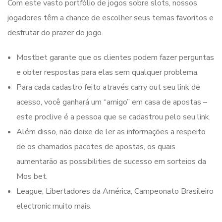
Com este vasto portfólio de jogos sobre slots, nossos
jogadores têm a chance de escolher seus temas favoritos e
desfrutar do prazer do jogo.
Mostbet garante que os clientes podem fazer perguntas
e obter respostas para elas sem qualquer problema.
Para cada cadastro feito através carry out seu link de
acesso, você ganhará um “amigo” em casa de apostas –
este proclive é a pessoa que se cadastrou pelo seu link.
Além disso, não deixe de ler as informações a respeito
de os chamados pacotes de apostas, os quais
aumentarão as possibilities de sucesso em sorteios da
Mos bet.
League, Libertadores da América, Campeonato Brasileiro
electronic muito mais.