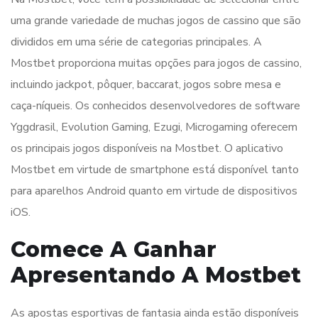
uma grande variedade de muchas jogos de cassino que são
divididos em uma série de categorias principales. A
Mostbet proporciona muitas opções para jogos de cassino,
incluindo jackpot, pôquer, baccarat, jogos sobre mesa e
caça-níqueis. Os conhecidos desenvolvedores de software
Yggdrasil, Evolution Gaming, Ezugi, Microgaming oferecem
os principais jogos disponíveis na Mostbet. O aplicativo
Mostbet em virtude de smartphone está disponível tanto
para aparelhos Android quanto em virtude de dispositivos
iOS.
Comece A Ganhar
Apresentando A Mostbet
As apostas esportivas de fantasia ainda estão disponíveis