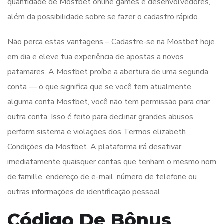
quantidade de Mostbet online games e desenvolvedores,
além da possibilidade sobre se fazer o cadastro rápido.
Não perca estas vantagens – Cadastre-se na Mostbet hoje
em dia e eleve tua experiência de apostas a novos
patamares. A Mostbet proíbe a abertura de uma segunda
conta — o que significa que se você tem atualmente
alguma conta Mostbet, você não tem permissão para criar
outra conta. Isso é feito para declinar grandes abusos
perform sistema e violações dos Termos elizabeth
Condições da Mostbet. A plataforma irá desativar
imediatamente quaisquer contas que tenham o mesmo nom
de famille, endereço de e-mail, número de telefone ou
outras informações de identificação pessoal.
Código De Bônus