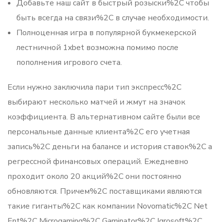
Добавьте наш сайт в быстрый розыски%2C чтобы
быть всегда на связи%2C в случае необходимости.
Полноценная игра в популярной букмекерской
лестничной 1xbet возможна помимо после
пополнения игрового счета.
Если нужно заключила пари тип экспресс%2C
выбирают несколько матчей и жмут на значок
коэффициента. В альтернативном сайте были все
персональные данные клиента%2C его учетная
запись%2C деньги на балансе и история ставок%2C а
регрессной финансовых операций. Ежедневно
проходит около 20 акций%2C они постоянно
обновляются. Причем%2C поставщиками являются
такие гиганты%2C как компании Novomatic%2C Net
Ent%2C Microgaming%2C Gaminator%2C Igrosoft%2C