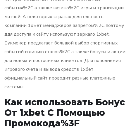
события%2C а также казино%2C игры и трансляции
матчей. А некоторых странах деятельность
компании 1хБет менаджеров запретом%2C поэтому
ддя доступа к сайту используют зеркало 1xbet.
Букмекер предлагает большой выбор спортивных
событий и линию ставок%2C а также бонусы и акции
для новых и постоянных клиентов. Для пополнения
игрового счета и вывода средств 1хбет
официальный сайт проводит разные платежные
системы.
Как использовать Бонус
От 1xbet С Помощью
Промокода%3F