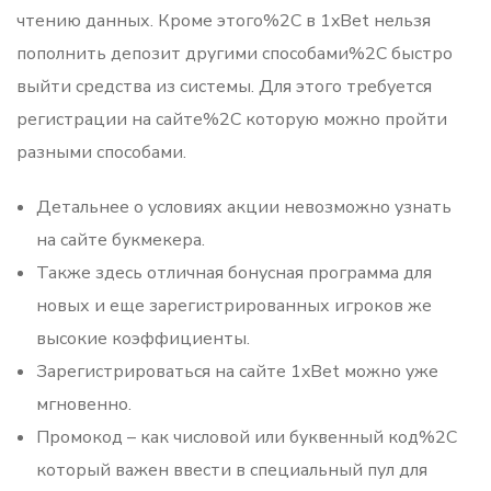
чтению данных. Кроме этого%2C в 1xBet нельзя
пополнить депозит другими способами%2C быстро
выйти средства из системы. Для этого требуется
регистрации на сайте%2C которую можно пройти
разными способами.
Детальнее о условиях акции невозможно узнать
на сайте букмекера.
Также здесь отличная бонусная программа для
новых и еще зарегистрированных игроков же
высокие коэффициенты.
Зарегистрироваться на сайте 1xBet можно уже
мгновенно.
Промокод – как числовой или буквенный код%2C
который важен ввести в специальный пул для