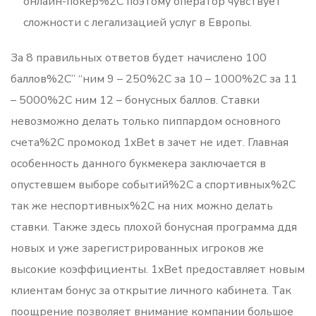
онлайн-покер%2C поэтому оператор чувствует
сложности с легализацией услуг в Европы.
За 8 правильных ответов будет начислено 100
баллов%2C” “ним 9 – 250%2C за 10 – 1000%2C за 11
– 5000%2C ним 12 – бонусных баллов. Ставки
невозможно делать только пиппардом основного
счета%2C промокод 1xBet в зачет не идет. Главная
особенность данного букмекера заключается в
опустевшем выборе событий%2C а спортивных%2C
так же неспортивных%2C на них можно делать
ставки. Также здесь плохой бонусная программа ддя
новых и уже зарегистрированных игроков же
высокие коэффициенты. 1xBet предоставляет новым
клиентам бонус за открытие личного кабинета. Так
поощрение позволяет внимание компании большое