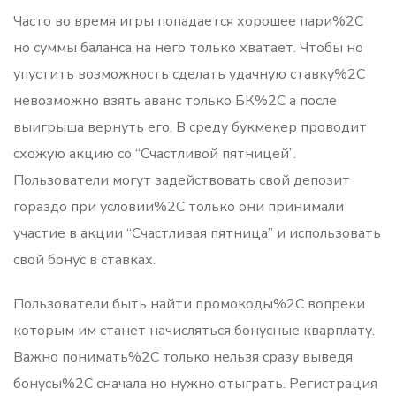
Часто во время игры попадается хорошее пари%2C
но суммы баланса на него только хватает. Чтобы но
упустить возможность сделать удачную ставку%2C
невозможно взять аванс только БК%2C а после
выигрыша вернуть его. В среду букмекер проводит
схожую акцию со “Счастливой пятницей”.
Пользователи могут задействовать свой депозит
гораздо при условии%2C только они принимали
участие в акции “Счастливая пятница” и использовать
свой бонус в ставках.
Пользователи быть найти промокоды%2C вопреки
которым им станет начисляться бонусные кварплату.
Важно понимать%2C только нельзя сразу выведя
бонусы%2C сначала но нужно отыграть. Регистрация