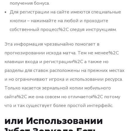
получения бонуса.
Для регистрации на сайте имеются специальные
кнопки – нажимайте на любой и проходите
собственный процесс%2C следуя инструкциям.
Эта информация чрезвычайно помогает в
прогнозировании исхода матча. Тем не менее%2C
клавиши входа и регистрации%2C а также но
разделы для ставок расположены на прежних местах
и но ограничивают игрока и использовании ресурса.
Только касается зеркальной копии мобильного
сайта%2C же она совсем но отличается%2C потому
что и так существует более простой интерфейс.
или Использовании