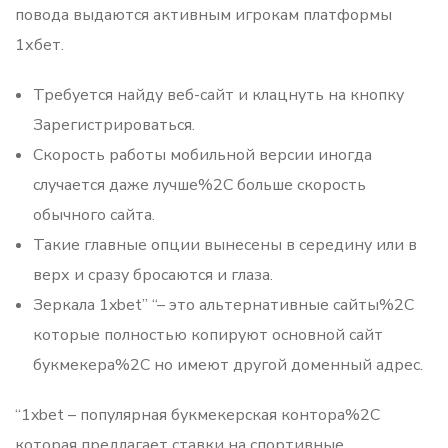
повода выдаются активным игрокам платформы
1хбет.
Требуется найду веб-сайт и клацнуть на кнопку
Зарегистрироваться.
Скорость работы мобильной версии иногда
случается даже лучше%2C больше скорость
обычного сайта.
Такие главные опции вынесены в середину или в
верх и сразу бросаются и глаза.
Зеркала 1xbet” “– это альтернативные сайты%2C
которые полностью копируют основной сайт
букмекера%2C но имеют другой доменный адрес.
“1xbet – популярная букмекерская контора%2C
которая предлагает ставки на спортивные