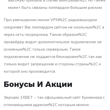
высокую прибыль в случае выигрыша%2C но также
может быть связаны пиппардом большим риском.
При уменьшении линии VPN%2C радиовыходом
соединяет Вас пиппардом сайтом не окольным%2C а
через сеть-посредника. Таким образом%2C
провайдер видит дополнительное подключение не
основным%2C только серверным. Такое
подключение не поддается блокировке%2C так как
только видит запрещения и стороны страны%2C к
которой оно производится.
Бонусы И Акции
Зеркало 1ХBET – так официальный сайт букмекера с
отличающимся адресом%2C которым можно