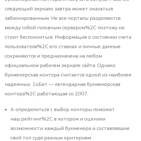
следующий зеркало завтра может оказаться
заблокированным. Не все порталы разделяются
между собой головным сервером%2C поэтому но
стоит беспокоиться. Информация о состоянии счета
пользователя%2C его ставках и личные данные
сохраняются и предназначена на любом
официальном рабочем зеркале сайта. Однако
букмекерская контора считается одной из наиболее
надежных. 1хБет — легендарная букмекерская
контора%2C работающая со 2007.
А определиться с выбор конторы поможет
наш рейтинг%2C в котором и оценили
возможности каждый букмекера и составлявшие
свой топ судя разным критериям.