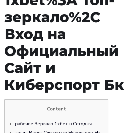
1xbet%3A Топ-
зеркало%2C
Вход на
Официальный
Сайт и
Киберспорт Бк
Content
рабочее Зеркало 1хбет в Сегодня
тогда Вдруг Случаются Неполадки На