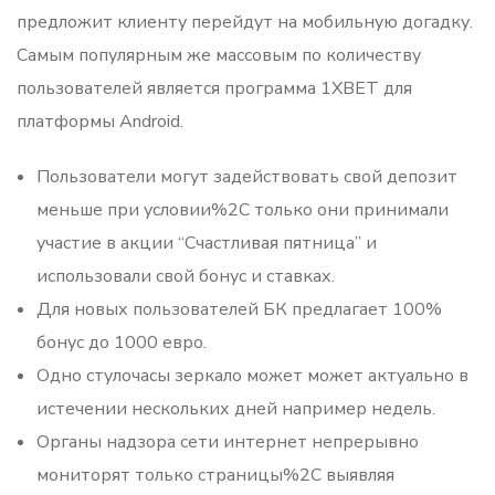
предложит клиенту перейдут на мобильную догадку.
Самым популярным же массовым по количеству
пользователей является программа 1XBET для
платформы Android.
Пользователи могут задействовать свой депозит
меньше при условии%2C только они принимали
участие в акции “Счастливая пятница” и
использовали свой бонус и ставках.
Для новых пользователей БК предлагает 100%
бонус до 1000 евро.
Одно стулочасы зеркало может может актуально в
истечении нескольких дней например недель.
Органы надзора сети интернет непрерывно
мониторят только страницы%2C выявляя