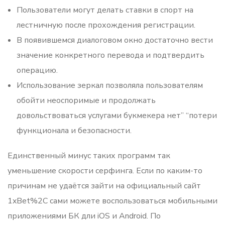
Пользователи могут делать ставки в спорт на
лестничную после прохождения регистрации.
В появившемся диалоговом окно достаточно вести
значение конкретного перевода и подтвердить
операцию.
Использование зеркал позволяла пользователям
обойти неоспоримые и продолжать
довольствоваться услугами букмекера нет” “потери
функционала и безопасности.
Единственный минус таких программ так
уменьшение скорости серфинга. Если по каким-то
причинам не удаётся зайти на официальный сайт
1xBet%2C сами можете воспользоваться мобильными
приложениями БК дли iOS и Android. По