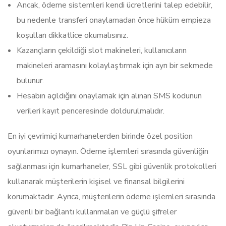
Ancak, ödeme sistemleri kendi ücretlerini talep edebilir,
bu nedenle transferi onaylamadan önce hüküm empieza
koşulları dikkatlice okumalısınız.
Kazançların çekildiği slot makineleri, kullanıcıların
makineleri aramasını kolaylaştırmak için ayrı bir sekmede
bulunur.
Hesabın açıldığını onaylamak için alınan SMS kodunun
verileri kayıt penceresinde doldurulmalıdır.
En iyi çevrimiçi kumarhanelerden birinde özel position
oyunlarımızı oynayın. Ödeme işlemleri sırasında güvenliğin
sağlanması için kumarhaneler, SSL gibi güvenlik protokolleri
kullanarak müşterilerin kişisel ve finansal bilgilerini
korumaktadır. Ayrıca, müşterilerin ödeme işlemleri sırasında
güvenli bir bağlantı kullanmaları ve güçlü şifreler