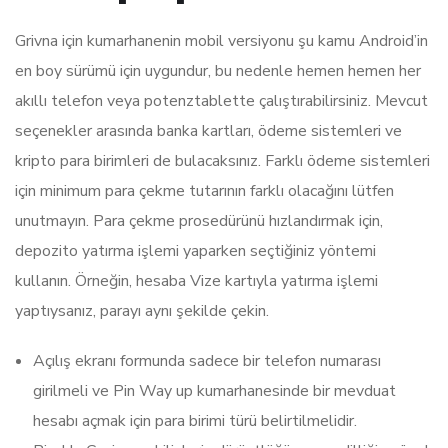
Grivna için kumarhanenin mobil versiyonu şu kamu Android’in
en boy sürümü için uygundur, bu nedenle hemen hemen her
akıllı telefon veya potenztablette çalıştırabilirsiniz. Mevcut
seçenekler arasında banka kartları, ödeme sistemleri ve
kripto para birimleri de bulacaksınız. Farklı ödeme sistemleri
için minimum para çekme tutarının farklı olacağını lütfen
unutmayın. Para çekme prosedürünü hızlandırmak için,
depozito yatırma işlemi yaparken seçtiğiniz yöntemi
kullanın. Örneğin, hesaba Vize kartıyla yatırma işlemi
yaptıysanız, parayı aynı şekilde çekin.
Açılış ekranı formunda sadece bir telefon numarası
girilmeli ve Pin Way up kumarhanesinde bir mevduat
hesabı açmak için para birimi türü belirtilmelidir.