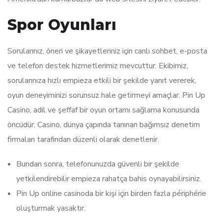
Spor Oyunları
Sorularınız, öneri ve şikayetleriniz için canlı sohbet, e-posta
ve telefon destek hizmetlerimiz mevcuttur. Ekibimiz,
sorularınıza hızlı empieza etkili bir şekilde yanıt vererek,
oyun deneyiminizi sorunsuz hale getirmeyi amaçlar. Pin Up
Casino, adil ve şeffaf bir oyun ortamı sağlama konusunda
öncüdür. Casino, dünya çapında tanınan bağımsız denetim
firmaları tarafından düzenli olarak denetlenir.
Bundan sonra, telefonunuzda güvenli bir şekilde
yetkilendirebilir empieza rahatça bahis oynayabilirsiniz.
Pin Up online casinoda bir kişi için birden fazla périphérie
oluşturmak yasaktır.