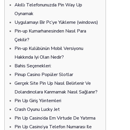
Akıllı Telefonunuzda Pin Way Up
Oynamak
Uygulamayı Bir Pc’ye Yükleme (windows)
Pin-up Kumarhanesinden Nasıl Para
Çekilir?
Pin-up Kulübünün Mobil Versiyonu
Hakkında Iyi Olan Nedir?
Bahis Seçenekleri:
Pinup Casino Popüler Slotlar
Gerçek Site Pin Up Nasıl Belirlenir Ve
Dolandırıcılara Kanmamak Nasıl Sağlanır?
Pin Up Giriş Yöntemleri
Crash Oyunu Lucky Jet
Pin Up Casino’da Em Virtude De Yatırma
Pin Up Casino’ya Telefon Numarası Ile