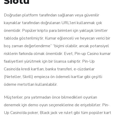
Slotu
Doğrudan platform tarafından sağlanan veya güvenilir
kaynaklar tarafından doğrulanan URL’leri kullanmak çok
önemlidir. Popüler kripto para birimleri için yaklaşık limitler
tabloda gösterilmiştir. Kumar eğlenceli ve heyecan verici bir
boş zaman değerlendirme” “biçimi olabilir, ancak potansiyel
risklerin farkında olmak önemlidir. Evet, Pin-up Casino kumar
faaliyetleri yürütmek için bir lisansa sahiptir. Pin-Up
Casino’da kredi kartları, banka transferi, e-cüzdanlar
(Neteller, Skrill) empieza ön ödemeli kartlar gibi çeşitli
ödeme metotları kullanılabilir.
Müşteriler, pra yatırmadan önce bilmedikleri oyunları
denemek için demo oyun seçeneklerine de erişebilirler. Pin-
Up Casino’da poker, Black jack ve rulet gibi tüm popüler kart