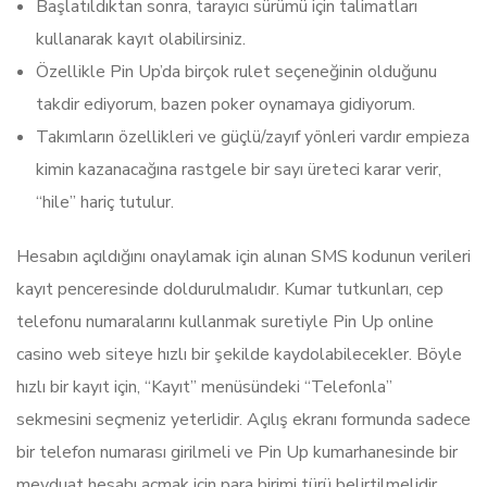
Başlatıldıktan sonra, tarayıcı sürümü için talimatları
kullanarak kayıt olabilirsiniz.
Özellikle Pin Up’da birçok rulet seçeneğinin olduğunu
takdir ediyorum, bazen poker oynamaya gidiyorum.
Takımların özellikleri ve güçlü/zayıf yönleri vardır empieza
kimin kazanacağına rastgele bir sayı üreteci karar verir,
“hile” hariç tutulur.
Hesabın açıldığını onaylamak için alınan SMS kodunun verileri
kayıt penceresinde doldurulmalıdır. Kumar tutkunları, cep
telefonu numaralarını kullanmak suretiyle Pin Up online
casino web siteye hızlı bir şekilde kaydolabilecekler. Böyle
hızlı bir kayıt için, “Kayıt” menüsündeki “Telefonla”
sekmesini seçmeniz yeterlidir. Açılış ekranı formunda sadece
bir telefon numarası girilmeli ve Pin Up kumarhanesinde bir
mevduat hesabı açmak için para birimi türü belirtilmelidir.