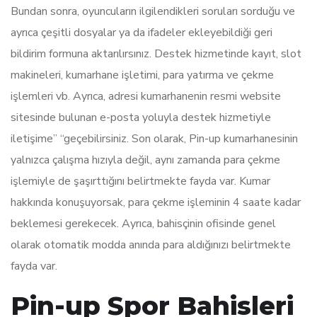
Bundan sonra, oyuncuların ilgilendikleri soruları sorduğu ve
ayrıca çeşitli dosyalar ya da ifadeler ekleyebildiği geri
bildirim formuna aktarılırsınız. Destek hizmetinde kayıt, slot
makineleri, kumarhane işletimi, para yatırma ve çekme
işlemleri vb. Ayrıca, adresi kumarhanenin resmi website
sitesinde bulunan e-posta yoluyla destek hizmetiyle
iletişime” “geçebilirsiniz. Son olarak, Pin-up kumarhanesinin
yalnızca çalışma hızıyla değil, aynı zamanda para çekme
işlemiyle de şaşırttığını belirtmekte fayda var. Kumar
hakkında konuşuyorsak, para çekme işleminin 4 saate kadar
beklemesi gerekecek. Ayrıca, bahisçinin ofisinde genel
olarak otomatik modda anında para aldığınızı belirtmekte
fayda var.
Pin-up Spor Bahisleri