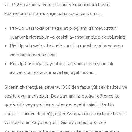
ve 3125 kazanma yolu bulunur ve oyunculara büyük
kazançlar elde etmek için daha fazla şans sunar.
Pin-Up Casino’da bir sadakat programı da mevcuttur;
puanlar biriktirebilir ve çeşitli avantajlar elde edebilirsiniz.
Pin Up sah web sitesinde sunulan mobil uygulamalarda
virüs bulunmamaktadır.
Pin Up Casino’ya kaydolduktan sonra hemen birçok
ayrıcalıktan yararlanmaya başlayabilirsiniz.
Sitenin ziyaretçileri several. 000’den fazla yüksek kaliteli ve
çeşitli oyuna erişebilir. Boş zamanınızı olağan eğlence ile
geçirebilir veya yeni bir şeyler deneyebilirsiniz. Pin-Up
sadece Türkiye’de değil, diğer Avrupa ülkelerinde de hizmet
vermektedir. Asya bölgesi, Güney empieza Kuzey
Amerika’dan kumarbazlar da web sitesini ziyaret edebilir.