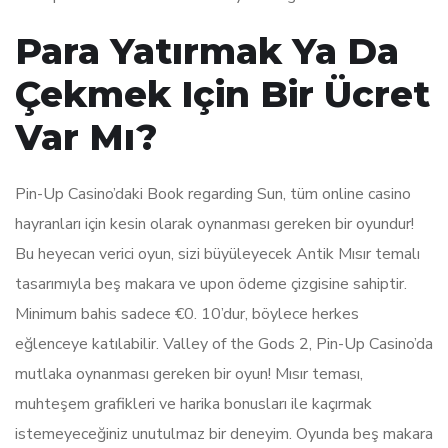
Para Yatırmak Ya Da
Çekmek Için Bir Ücret
Var Mı?
Pin-Up Casino’daki Book regarding Sun, tüm online casino
hayranları için kesin olarak oynanması gereken bir oyundur!
Bu heyecan verici oyun, sizi büyüleyecek Antik Mısır temalı
tasarımıyla beş makara ve upon ödeme çizgisine sahiptir.
Minimum bahis sadece €0. 10’dur, böylece herkes
eğlenceye katılabilir. Valley of the Gods 2, Pin-Up Casino’da
mutlaka oynanması gereken bir oyun! Mısır teması,
muhteşem grafikleri ve harika bonusları ile kaçırmak
istemeyeceğiniz unutulmaz bir deneyim. Oyunda beş makara