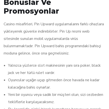
Bonuslar Ve
Promosyonlar
Casino misafirleri, Pin Upward uygulamalarını farklı cihazlara
yükleyerek güvenle indirebilirler. Pin Up resmi web
sitesinde sunulan mobil uygulamalarda virüs
bulunmamaktadır. Pin Upward bahis programındaki bahisçi
moduna gelince, önce ona geçmelisiniz.
Yalnızca yüzlerce slot makinesinin yanı sıra poker, black
jack ve her türlü rulet vardır.
Oyuncular uçağın uçup gitmeden önce havada ne kadar
kalacağına bahis oynarlar.
Yeni bir oyuncu veya sadık bir müşteri olun, sizi cezbeden
tekliflerle karşılaşacaksınız.