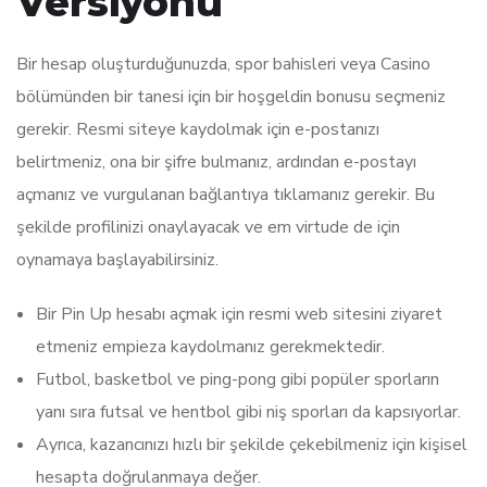
Versiyonu
Bir hesap oluşturduğunuzda, spor bahisleri veya Casino
bölümünden bir tanesi için bir hoşgeldin bonusu seçmeniz
gerekir. Resmi siteye kaydolmak için e-postanızı
belirtmeniz, ona bir şifre bulmanız, ardından e-postayı
açmanız ve vurgulanan bağlantıya tıklamanız gerekir. Bu
şekilde profilinizi onaylayacak ve em virtude de için
oynamaya başlayabilirsiniz.
Bir Pin Up hesabı açmak için resmi web sitesini ziyaret
etmeniz empieza kaydolmanız gerekmektedir.
Futbol, basketbol ve ping-pong gibi popüler sporların
yanı sıra futsal ve hentbol gibi niş sporları da kapsıyorlar.
Ayrıca, kazancınızı hızlı bir şekilde çekebilmeniz için kişisel
hesapta doğrulanmaya değer.