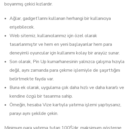
boyanmış çekici kızlardır.
Ağlar, gadget’larını kullanan herhangi bir kullanıcıya
erişebilecek.
Web sitemiz, kullanıcılarımız için özel olarak
tasarlanmıştır ve hem en yeni başlayanlar hem para
deneyimli oyuncular için kullanımı kolay bir arayüz sunar.
Son olarak, Pin Up kumarhanesinin yalnızca çalışma hızıyla
değil, aynı zamanda para çekme işlemiyle de şaşırttığını
belirtmekte fayda var.
Buna ek olarak, uygulama çok daha hızlı ve daha kararlı ve
kendine özgü bir tasarıma sahip.
Örneğin, hesaba Vize kartıyla yatırma işlemi yaptıysanız,
parayı aynı şekilde çekin.
Minimum para yatırma tutarı 100$’dır, maksimum gösterge