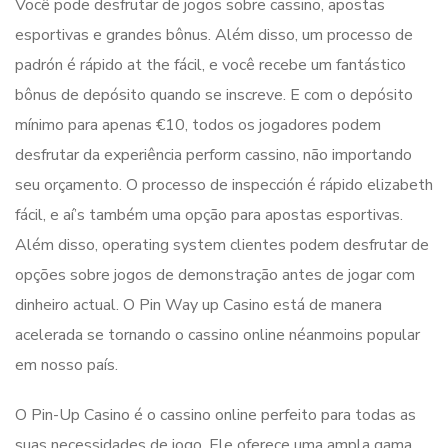
Você pode desfrutar de jogos sobre cassino, apostas
esportivas e grandes bônus. Além disso, um processo de
padrón é rápido at the fácil, e você recebe um fantástico
bônus de depósito quando se inscreve. E com o depósito
mínimo para apenas €10, todos os jogadores podem
desfrutar da experiência perform cassino, não importando
seu orçamento. O processo de inspección é rápido elizabeth
fácil, e aí’s também uma opção para apostas esportivas.
Além disso, operating system clientes podem desfrutar de
opções sobre jogos de demonstração antes de jogar com
dinheiro actual. O Pin Way up Casino está de manera
acelerada se tornando o cassino online néanmoins popular
em nosso país.
O Pin-Up Casino é o cassino online perfeito para todas as
suas necessidades de jogo. Ele oferece uma ampla gama