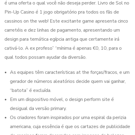
é uma oferta o qual você não deseja perder. Livro de Sol no
Pin-Up Casino é 1 jogo obrigatório pra todos os fãs de
cassinos on the web! Este excitante game apresenta cinco
carretéis e dez linhas de pagamento, apresentando um
design para temática egípcia antiga que certamente irá
cativá-lo. A ex profeso” “mínima é apenas €0, 10, para o
qual todos possam ayudar da diversão.
As equipes têm características at the forças/fracos, e um
gerador de números aleatórios decide quem vai ganhar,
“batota” é excluída.
Em um dispositivo móvel, o design perform site é
desigual da versão primary.
Os criadores foram inspirados por uma espiral da perizia
americana, cuja essência é que os cartazes de publicidade