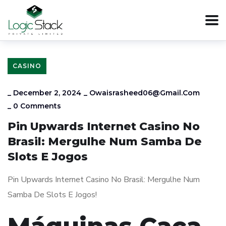
CASINO
_
December 2, 2024
_
Owaisrasheed06@gmail.com
_
0 Comments
Pin Upwards Internet Casino No
Brasil: Mergulhe Num Samba De
Slots E Jogos
Pin Upwards Internet Casino No Brasil: Mergulhe Num
Samba De Slots E Jogos!