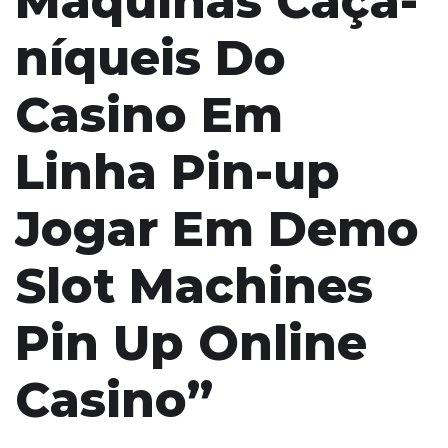
Máquinas Caça-
níqueis Do
Casino Em
Linha Pin-up
Jogar Em Demo
Slot Machines
Pin Up Online
Casino”