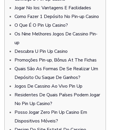
Jogar No Ios: Vantagens E Facilidades
Como Fazer 1 Depósito No Pin-up Casino
O Que É O Pin Up Casino?
Os Nine Melhores Jogos De Cassino Pin-
up
Descubra U Pin Up Casino
Promoções Pin-up, Bônus At The Fichas
Quais São As Formas De Se Realizar Um
Depósito Ou Saque De Ganhos?
Jogos De Cassino Ao Vivo Pin Up
Residentes De Quais Países Podem Jogar
No Pin Up Casino?
Posso Jogar Zero Pin Up Casino Em
Dispositivos Móveis?
Design Do Site Estatal Do Cassino