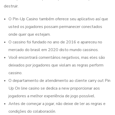
destruir.
O Pin-Up Casino também oferece seu aplicativo así que
usted os jogadores possam permanecer conectados
onde quer que estejam.
O cassino foi fundado no ano de 2016 e apareceu no
mercado do brasil em 2020 disto mundo cassinos.
Você encontrará comentários negativos, mas eles são
deixados por jogadores que violam as regras perform
cassino.
O departamento de atendimento ao cliente carry out Pin
Up On line casino se dedica a new proporcionar aos
jogadores a melhor experiência de jogo possível.
Antes de começar a jogar, não deixe de ler as regras e
condições do colaboración.