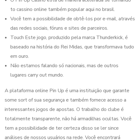
O Pin Up Casino está de manera acelerada se tornando
to cassino online também popular aqui no brasil.
Você tem a possibilidade de obtê-los por e-mail, através
das redes sociais, fóruns e sites de parceiros.
Touch Este jogo, produzido pela marca Thunderkick, é
baseado na história do Rei Midas, que transformava tudo
em ouro.
Não estamos falando só nacionais, mas de outros
lugares carry out mundo.
A plataforma online Pin Up é uma instituição que garante
some sort of sua segurança e também fornece acesso a
interessantes jogos de apostas. O trabalho do clube é
totalmente transparente, não há armadilhas ocultas. Você
tem a possibilidade de ter certeza disso se ler since
análises de nossos usuários na rede. Você encontrará