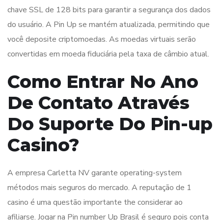
chave SSL de 128 bits para garantir a segurança dos dados
do usuário. A Pin Up se mantém atualizada, permitindo que
você deposite criptomoedas. As moedas virtuais serão
convertidas em moeda fiduciária pela taxa de câmbio atual.
Como Entrar No Ano
De Contato Através
Do Suporte Do Pin-up
Casino?
A empresa Carletta NV garante operating-system
métodos mais seguros do mercado. A reputação de 1
casino é uma questão importante the considerar ao
afiliarse. Jogar na Pin number Up Brasil é seguro pois conta