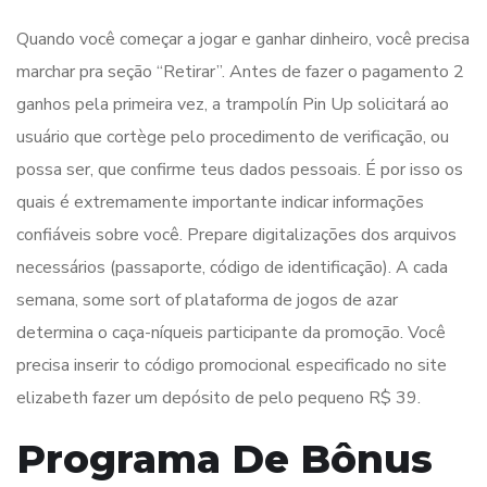
Quando você começar a jogar e ganhar dinheiro, você precisa
marchar pra seção “Retirar”. Antes de fazer o pagamento 2
ganhos pela primeira vez, a trampolín Pin Up solicitará ao
usuário que cortège pelo procedimento de verificação, ou
possa ser, que confirme teus dados pessoais. É por isso os
quais é extremamente importante indicar informações
confiáveis ​​sobre você. Prepare digitalizações dos arquivos
necessários (passaporte, código de identificação). A cada
semana, some sort of plataforma de jogos de azar
determina o caça-níqueis participante da promoção. Você
precisa inserir to código promocional especificado no site
elizabeth fazer um depósito de pelo pequeno R$ 39.
Programa De Bônus