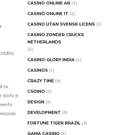
CASINO ONLINE AR
(2)
CASINÒ ONLINE IT
(1)
CASINO UTAN SVENSK LICENS
(2)
a
CASINO ZONDER CRUCKS
NETHERLANDS
(1)
rédito.
CASINO-GLORY INDIA
(1)
CASINOS
(1)
CRAZY TIME
(4)
á-la.
CSDINO
(1)
r slots e
DESIGN
(3)
omento
DEVELOPMENT
(5)
ericsson
FORTUNE TIGER BRAZIL
(4)
GAMA CASINO
(1)