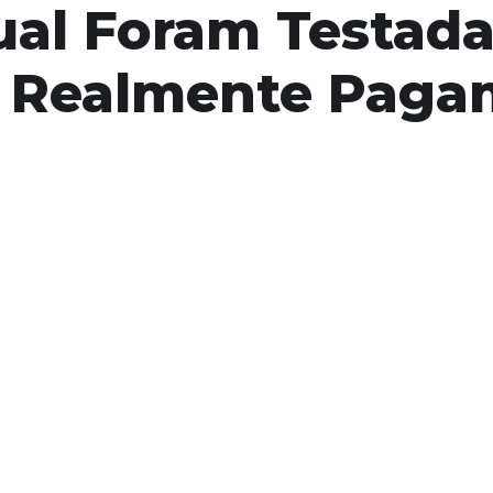
ual Foram Testad
e Realmente Paga