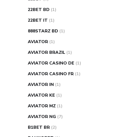
22BET BD
(1)
22BET IT
(1)
888STARZ BD
(1)
AVIATOR
(1)
AVIATOR BRAZIL
(1)
AVIATOR CASINO DE
(1)
AVIATOR CASINO FR
(1)
AVIATOR IN
(1)
AVIATOR KE
(1)
AVIATOR MZ
(1)
AVIATOR NG
(7)
B1BET BR
(2)