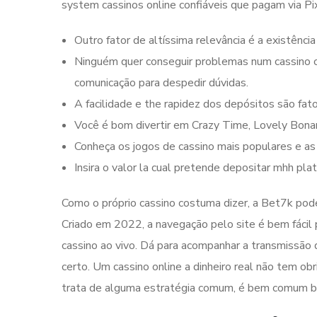
system cassinos online confiáveis que pagam via P
Outro fator de altíssima relevância é a existência
Ninguém quer conseguir problemas num cassino on
comunicação para despedir dúvidas.
A facilidade e the rapidez dos depósitos são fat
Você é bom divertir em Crazy Time, Lovely Bonan
Conheça os jogos de cassino mais populares e as
Insira o valor la cual pretende depositar mhh pl
Como o próprio cassino costuma dizer, a Bet7k pode s
Criado em 2022, a navegação pelo site é bem fácil 
cassino ao vivo. Dá para acompanhar a transmissão 
certo. Um cassino online a dinheiro real não tem o
trata de alguma estratégia comum, é bem comum b