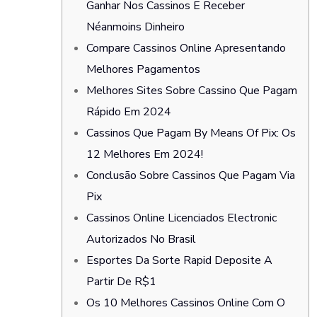
Ganhar Nos Cassinos E Receber
Néanmoins Dinheiro
Compare Cassinos Online Apresentando
Melhores Pagamentos
Melhores Sites Sobre Cassino Que Pagam
Rápido Em 2024
Cassinos Que Pagam By Means Of Pix: Os
12 Melhores Em 2024!
Conclusão Sobre Cassinos Que Pagam Via
Pix
Cassinos Online Licenciados Electronic
Autorizados No Brasil
Esportes Da Sorte Rapid Deposite A
Partir De R$1
Os 10 Melhores Cassinos Online Com O