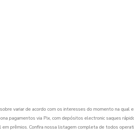
e sobre variar de acordo com os interesses do momento na qual e
ona pagamentos via Pix, com depósitos electronic saques rápid
l em prêmios. Confira nossa listagem completa de todos operat