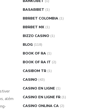
BANKOBET
(1)
BASARIBET
(1)
BBRBET COLOMBIA
(1)
BBRBET MX
(1)
BIZZO CASINO
(1)
BLOG
(118)
BOOK OF RA
(1)
BOOK OF RA IT
(2)
CASIBOM TR
(1)
CASINO
(43)
CASINO EN LIGNE
(1)
stiver
CASINO EN LIGNE FR
(1)
os, além
ing-
CASINO ONLINA CA
(2)