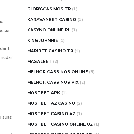
GLORY-CASINOS TR
(1)
KARAVANBET CASINO
(1)
ior
ossui
KASYNO ONLINE PL
(3)
KING JOHNNIE
(1)
ndant
MARIBET CASINO TR
(1)
 mudar
MASALBET
(2)
MELHOR CASSINOS ONLINE
(5)
MELHOR CASSINOS PIX
(2)
MOSTBET APK
(1)
MOSTBET AZ CASINO
(2)
MOSTBET CASINO AZ
(1)
o suas
MOSTBET CASINO ONLINE UZ
(1)