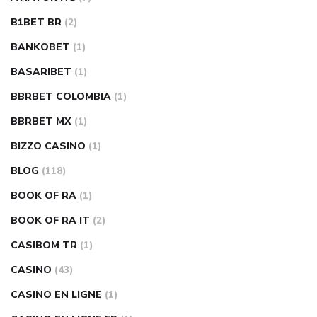
B1BET BR
(2)
BANKOBET
(1)
BASARIBET
(1)
BBRBET COLOMBIA
(1)
BBRBET MX
(1)
BIZZO CASINO
(1)
BLOG
(118)
BOOK OF RA
(1)
BOOK OF RA IT
(2)
CASIBOM TR
(1)
CASINO
(43)
CASINO EN LIGNE
(1)