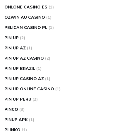
ONLONE CASINO ES
(1)
OZWIN AU CASINO
(1)
PELICAN CASINO PL
(1)
PIN UP
(2)
PIN UP AZ
(1)
PIN UP AZ CASINO
(2)
PIN UP BRAZIL
(1)
PIN UP CASINO AZ
(1)
PIN UP ONLINE CASINO
(1)
PIN UP PERU
(2)
PINCO
(3)
PINUP APK
(1)
PLINKO
(1)