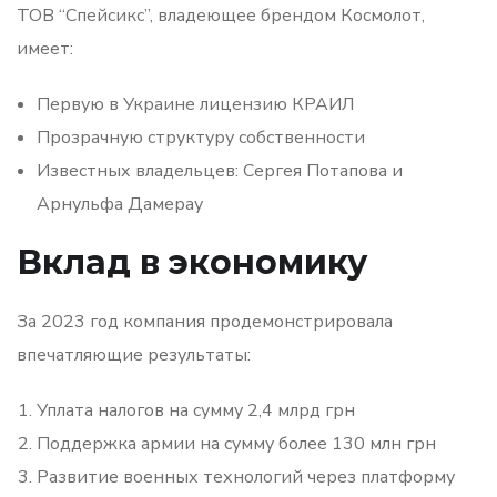
ТОВ “Спейсикс”, владеющее брендом Космолот,
имеет:
Первую в Украине лицензию КРАИЛ
Прозрачную структуру собственности
Известных владельцев: Сергея Потапова и
Арнульфа Дамерау
Вклад в экономику
За 2023 год компания продемонстрировала
впечатляющие результаты:
Уплата налогов на сумму 2,4 млрд грн
Поддержка армии на сумму более 130 млн грн
Развитие военных технологий через платформу