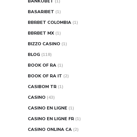
BANKOBET
(1)
BASARIBET
(1)
BBRBET COLOMBIA
(1)
BBRBET MX
(1)
BIZZO CASINO
(1)
BLOG
(118)
BOOK OF RA
(1)
BOOK OF RA IT
(2)
CASIBOM TR
(1)
CASINO
(43)
CASINO EN LIGNE
(1)
CASINO EN LIGNE FR
(1)
CASINO ONLINA CA
(2)