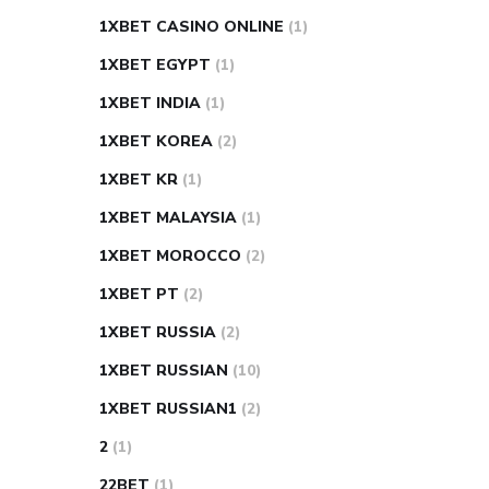
1XBET CASINO ONLINE
(1)
1XBET EGYPT
(1)
1XBET INDIA
(1)
1XBET KOREA
(2)
1XBET KR
(1)
1XBET MALAYSIA
(1)
1XBET MOROCCO
(2)
1XBET PT
(2)
1XBET RUSSIA
(2)
1XBET RUSSIAN
(10)
1XBET RUSSIAN1
(2)
2
(1)
22BET
(1)