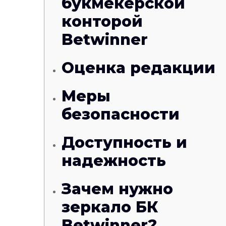
букмекерской
конторой
Betwinner
Оценка редакции
Меры
безопасности
Доступность и
надежность
Зачем нужно
зеркало БК
Betwinner?