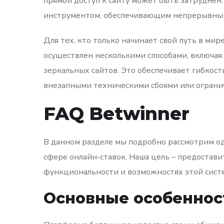
прямой доступ к сайту может быть затруднен.
инструментом, обеспечивающим непрерывный 
Для тех, кто только начинает свой путь в мир
осуществлен несколькими способами, включая
зеркальных сайтов. Это обеспечивает гибкост
внезапными техническими сбоями или ограни
FAQ Betwinner
В данном разделе мы подробно рассмотрим од
сфере онлайн-ставок. Наша цель – предоста
функциональности и возможностях этой систем
Основные особенно