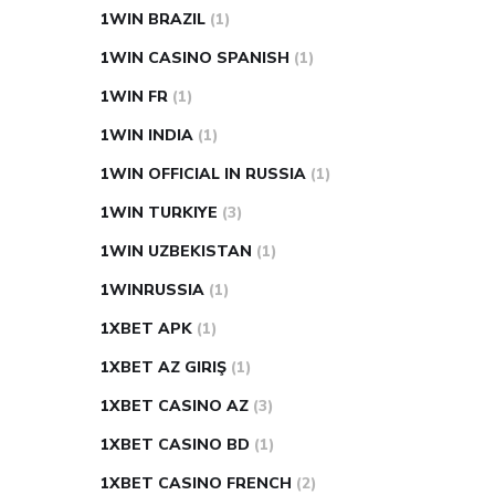
1WIN BRAZIL
(1)
1WIN CASINO SPANISH
(1)
1WIN FR
(1)
1WIN INDIA
(1)
1WIN OFFICIAL IN RUSSIA
(1)
1WIN TURKIYE
(3)
1WIN UZBEKISTAN
(1)
1WINRUSSIA
(1)
1XBET APK
(1)
1XBET AZ GIRIŞ
(1)
1XBET CASINO AZ
(3)
1XBET CASINO BD
(1)
1XBET CASINO FRENCH
(2)