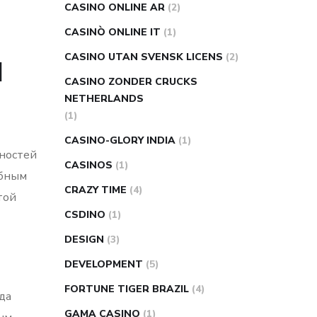
CASINO ONLINE AR
(2)
CASINÒ ONLINE IT
(1)
ы
CASINO UTAN SVENSK LICENS
(2)
CASINO ZONDER CRUCKS
NETHERLANDS
(1)
CASINO-GLORY INDIA
(1)
жностей
CASINOS
(1)
обным
CRAZY TIME
(4)
той
CSDINO
(1)
DESIGN
(3)
DEVELOPMENT
(5)
FORTUNE TIGER BRAZIL
(4)
да
GAMA CASINO
(1)