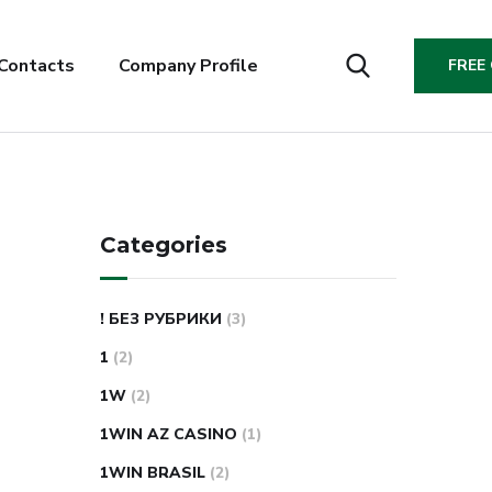
Contacts
Company Profile
FREE
Categories
! БЕЗ РУБРИКИ
(3)
1
(2)
1W
(2)
1WIN AZ CASINO
(1)
1WIN BRASIL
(2)