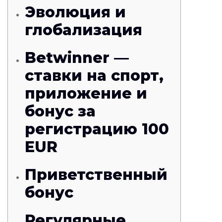
Эволюция и
глобализация
Betwinner —
ставки на спорт,
приложение и
бонус за
регистрацию 100
EUR
Приветственный
бонус
Регулярные