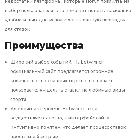
недостатки платформы, которые могут повлиять на
выбор пользователя. Это поможет понять, насколько
удобно и выгодно использовать данную площадку
для ставок.
Преимущества
Широкий выбор событий: На betwinner
официальный сайт предлагается огромное
количество спортивных игр, что позволяет
пользователям делать ставки на любимые виды
спорта.
Удобный интерфейс: Betwinner вход
осуществляется легко, а интерфейс сайта
интуитивно понятен, что делает процесс ставок
простым и быстрым.