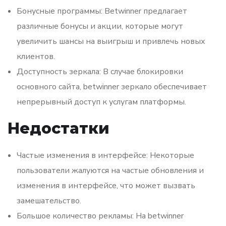
Бонусные программы: Betwinner предлагает
различные бонусы и акции, которые могут
увеличить шансы на выигрыш и привлечь новых
клиентов.
Доступность зеркала: В случае блокировки
основного сайта, betwinner зеркало обеспечивает
непрерывный доступ к услугам платформы.
Недостатки
Частые изменения в интерфейсе: Некоторые
пользователи жалуются на частые обновления и
изменения в интерфейсе, что может вызвать
замешательство.
Большое количество рекламы: На betwinner