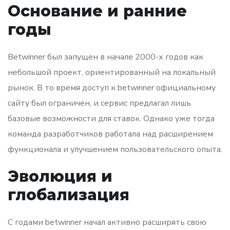
Основание и ранние
годы
Betwinner был запущен в начале 2000-х годов как
небольшой проект, ориентированный на локальный
рынок. В то время доступ к betwinner официальному
сайту был ограничен, и сервис предлагал лишь
базовые возможности для ставок. Однако уже тогда
команда разработчиков работала над расширением
функционала и улучшением пользовательского опыта.
Эволюция и
глобализация
С годами betwinner начал активно расширять свою