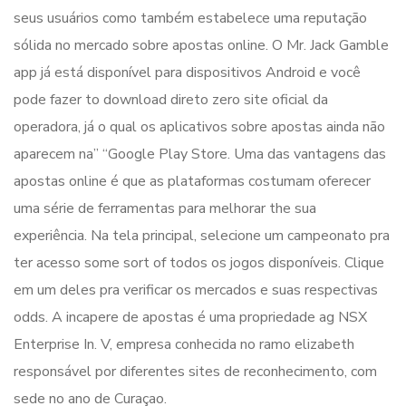
seus usuários como também estabelece uma reputação
sólida no mercado sobre apostas online. O Mr. Jack Gamble
app já está disponível para dispositivos Android e você
pode fazer to download direto zero site oficial da
operadora, já o qual os aplicativos sobre apostas ainda não
aparecem na” “Google Play Store. Uma das vantagens das
apostas online é que as plataformas costumam oferecer
uma série de ferramentas para melhorar the sua
experiência. Na tela principal, selecione um campeonato pra
ter acesso some sort of todos os jogos disponíveis. Clique
em um deles pra verificar os mercados e suas respectivas
odds. A incapere de apostas é uma propriedade ag NSX
Enterprise In. V, empresa conhecida no ramo elizabeth
responsável por diferentes sites de reconhecimento, com
sede no ano de Curaçao.