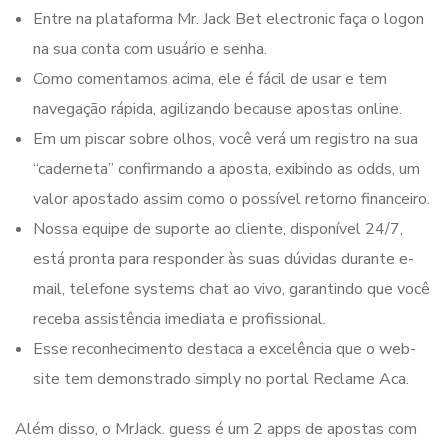
Entre na plataforma Mr. Jack Bet electronic faça o logon
na sua conta com usuário e senha.
Como comentamos acima, ele é fácil de usar e tem
navegação rápida, agilizando because apostas online.
Em um piscar sobre olhos, você verá um registro na sua
“caderneta” confirmando a aposta, exibindo as odds, um
valor apostado assim como o possível retorno financeiro.
Nossa equipe de suporte ao cliente, disponível 24/7,
está pronta para responder às suas dúvidas durante e-
mail, telefone systems chat ao vivo, garantindo que você
receba assistência imediata e profissional.
Esse reconhecimento destaca a excelência que o web-
site tem demonstrado simply no portal Reclame Aca.
Além disso, o MrJack. guess é um 2 apps de apostas com