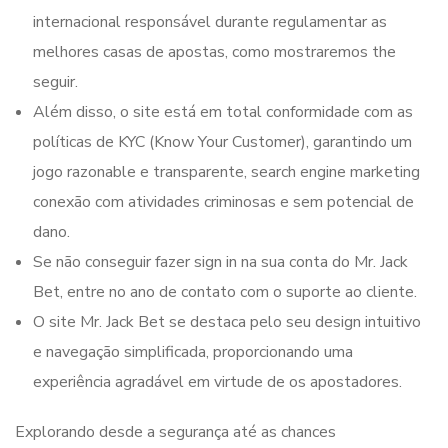
internacional responsável durante regulamentar as
melhores casas de apostas, como mostraremos the
seguir.
Além disso, o site está em total conformidade com as
políticas de KYC (Know Your Customer), garantindo um
jogo razonable e transparente, search engine marketing
conexão com atividades criminosas e sem potencial de
dano.
Se não conseguir fazer sign in na sua conta do Mr. Jack
Bet, entre no ano de contato com o suporte ao cliente.
O site Mr. Jack Bet se destaca pelo seu design intuitivo
e navegação simplificada, proporcionando uma
experiência agradável em virtude de os apostadores.
Explorando desde a segurança até as chances