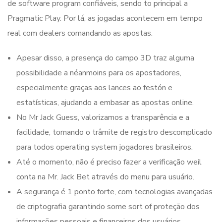
de software program confiáveis, sendo to principal a
Pragmatic Play. Por lá, as jogadas acontecem em tempo
real com dealers comandando as apostas.
Apesar disso, a presença do campo 3D traz alguma
possibilidade a néanmoins para os apostadores,
especialmente graças aos lances ao festón e
estatísticas, ajudando a embasar as apostas online.
No Mr Jack Guess, valorizamos a transparência e a
facilidade, tornando o trâmite de registro descomplicado
para todos operating system jogadores brasileiros.
Até o momento, não é preciso fazer a verificação weil
conta na Mr. Jack Bet através do menu para usuário.
A segurança é 1 ponto forte, com tecnologias avançadas
de criptografia garantindo some sort of proteção dos
informações pessoais e financeiros dos usuários.