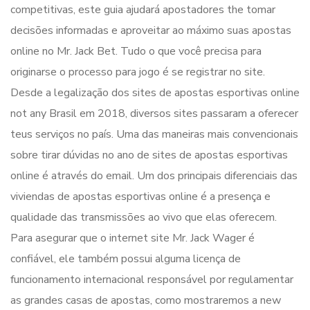
competitivas, este guia ajudará apostadores the tomar
decisões informadas e aproveitar ao máximo suas apostas
online no Mr. Jack Bet. Tudo o que você precisa para
originarse o processo para jogo é se registrar no site.
Desde a legalização dos sites de apostas esportivas online
not any Brasil em 2018, diversos sites passaram a oferecer
teus serviços no país. Uma das maneiras mais convencionais
sobre tirar dúvidas no ano de sites de apostas esportivas
online é através do email. Um dos principais diferenciais das
viviendas de apostas esportivas online é a presença e
qualidade das transmissões ao vivo que elas oferecem.
Para asegurar que o internet site Mr. Jack Wager é
confiável, ele também possui alguma licença de
funcionamento internacional responsável por regulamentar
as grandes casas de apostas, como mostraremos a new