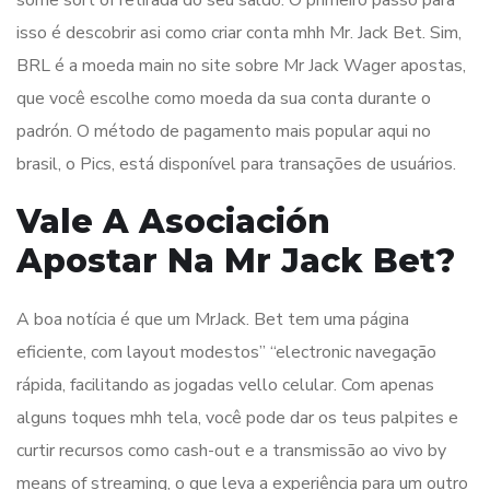
some sort of retirada do seu saldo. O primeiro passo para
isso é descobrir asi como criar conta mhh Mr. Jack Bet. Sim,
BRL é a moeda main no site sobre Mr Jack Wager apostas,
que você escolhe como moeda da sua conta durante o
padrón. O método de pagamento mais popular aqui no
brasil, o Pics, está disponível para transações de usuários.
Vale A Asociación
Apostar Na Mr Jack Bet?
A boa notícia é que um MrJack. Bet tem uma página
eficiente, com layout modestos” “electronic navegação
rápida, facilitando as jogadas vello celular. Com apenas
alguns toques mhh tela, você pode dar os teus palpites e
curtir recursos como cash-out e a transmissão ao vivo by
means of streaming, o que leva a experiência para um outro