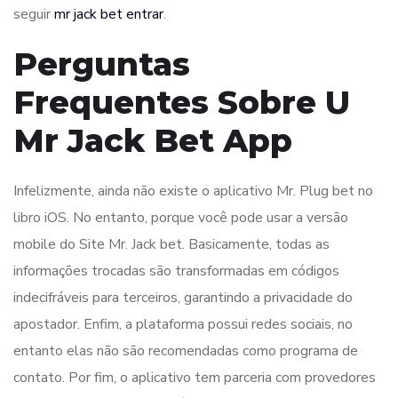
seguir
mr jack bet entrar
.
Perguntas
Frequentes Sobre U
Mr Jack Bet App
Infelizmente, ainda não existe o aplicativo Mr. Plug bet no
libro iOS. No entanto, porque você pode usar a versão
mobile do Site Mr. Jack bet. Basicamente, todas as
informações trocadas são transformadas em códigos
indecifráveis para terceiros, garantindo a privacidade do
apostador. Enfim, a plataforma possui redes sociais, no
entanto elas não são recomendadas como programa de
contato. Por fim, o aplicativo tem parceria com provedores