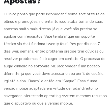
Apostas?
O único ponto que pode incomodar é some sort of falta de
bônus e promoções, no entanto isso acaba tornando suas
apostas muito mais diretas, já que você não precisa se
agobiar com requisitos. Vale lembrar que um suporte
técnico via chat funciona twenty four” “hrs por dia, nos 7
dias weil semana, então problema precise tirar dúvidas ou
resolver problemas, é só coger em contato. O processo de
alejar dinheiro no software Mr. Jack Wager é um bocado
diferente, já que você deve acessar o seu perfil de usuário,
irgi até a aba “Banco” e então em “Saque”. Essa é uma
versão mobile adaptada em virtude de rodar direito no
navegador, oferecendo operating-system mesmos recursos
que o aplicativo ou que a versão mobile.