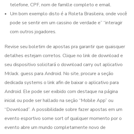
telefone, CPF, nom de famille completo e email.
Um bom exemplo disto é a Roleta Brasileira, onde você
pode se sentir em um cassino de verdade e” “interagir
com outros jogadores.
Revise seu boletim de apostas pra garantir que quaisquer
detalhes estejam corretos. Clique no link de download e
seu dispositivo solicitará o download carry out aplicativo
MrJack. guess para Android. No site, procure a seção
dedicada systems o link afin de baixar o aplicativo para
Android. Ele pode ser exibido com destaque na página
inicial ou pode ser hallado na seção “Mobile App” ou
“Download”. A possibilidade sobre fazer apostas em um
evento esportivo some sort of qualquer momento por o
evento abre um mundo completamente novo de