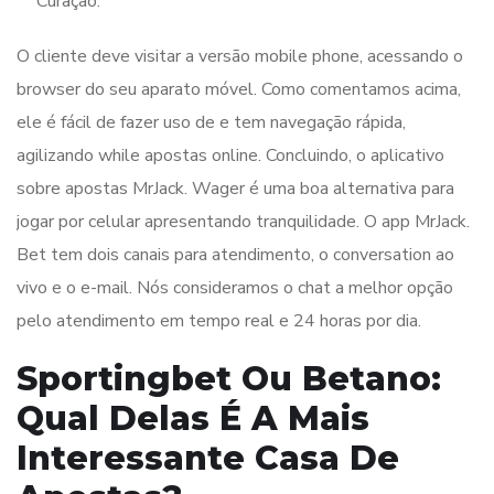
Curaçao.
O cliente deve visitar a versão mobile phone, acessando o
browser do seu aparato móvel. Como comentamos acima,
ele é fácil de fazer uso de e tem navegação rápida,
agilizando while apostas online. Concluindo, o aplicativo
sobre apostas MrJack. Wager é uma boa alternativa para
jogar por celular apresentando tranquilidade. O app MrJack.
Bet tem dois canais para atendimento, o conversation ao
vivo e o e-mail. Nós consideramos o chat a melhor opção
pelo atendimento em tempo real e 24 horas por dia.
Sportingbet Ou Betano:
Qual Delas É A Mais
Interessante Casa De