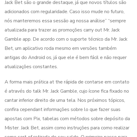
Jack Bet são o grande destaque, já que novos títulos são
adicionados com regularidade. Caso isso mude no futuro,
nós manteremos essa sessão ag nossa análise” “sempre
atualizada para trazer as promoções carry out Mr. Jack
Gamble app. De acordo com o suporte técnico da Mr. Jack
Bet, um aplicativo roda mesmo em versões também
antigas do Android os, já que ele é bem fácil e não requer
atualizações constantes.
A forma mais prática at the rápida de contarse em contato
é através do talk Mr. Jack Gamble, cujo ícone fica fixado no
cantar inferior direito de uma tela. Nos próximos tópicos,
confira cependant informações sobre lo que fazer suas
apostas com Pix, tabelas com métodos sobre depósito da
Mister. Jack Bet, assim como instruções para como realizar