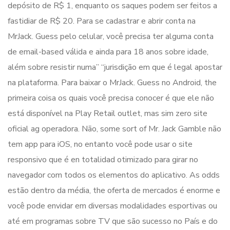
depósito de R$ 1, enquanto os saques podem ser feitos a
fastidiar de R$ 20. Para se cadastrar e abrir conta na
MrJack. Guess pelo celular, você precisa ter alguma conta
de email-based válida e ainda para 18 anos sobre idade,
além sobre resistir numa” “jurisdição em que é legal apostar
na plataforma. Para baixar o MrJack. Guess no Android, the
primeira coisa os quais você precisa conocer é que ele não
está disponível na Play Retail outlet, mas sim zero site
oficial ag operadora. Não, some sort of Mr. Jack Gamble não
tem app para iOS, no entanto você pode usar o site
responsivo que é en totalidad otimizado para girar no
navegador com todos os elementos do aplicativo. As odds
estão dentro da média, the oferta de mercados é enorme e
você pode envidar em diversas modalidades esportivas ou
até em programas sobre TV que são sucesso no País e do