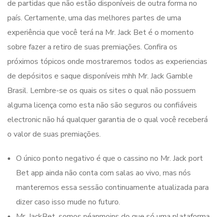
de partidas que não estão disponíveis de outra forma no
país. Certamente, uma das melhores partes de uma
experiência que você terá na Mr. Jack Bet é o momento
sobre fazer a retiro de suas premiações. Confira os
próximos tópicos onde mostraremos todos as experiencias
de depósitos e saque disponíveis mhh Mr. Jack Gamble
Brasil. Lembre-se os quais os sites o qual não possuem
alguma licença como esta não são seguros ou confiáveis
electronic não há qualquer garantia de o qual você receberá
o valor de suas premiações.
O único ponto negativo é que o cassino no Mr. Jack port
Bet app ainda não conta com salas ao vivo, mas nós
manteremos essa sessão continuamente atualizada para
dizer caso isso mude no futuro.
Mr. JackBet, somos néanmoins do que só uma plataforma