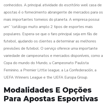
conhecidos. A principal atividade do escritório weil casa de
apostas é o fornecimento abrangente de mercados para os
mais importantes torneios do planeta. A empresa possui
um” “catálogo muito amplo 2 tipos de esportes mais
populares. Espera-se que o faro principal seja em fãs de
futebol, ajudando os clientes a determinar as melhores
previsões de futebol. O serviço oferece uma importante
variedade de campeonatos e mercados disponíveis, como a
Copa do mundo do Mundo, u Campeonato Paulista
Feminino, a Premier Little league, a La Confederación, a
UEFA Winners League e the UEFA Europa Group.
Modalidades E Opções
Para Apostas Esportivas