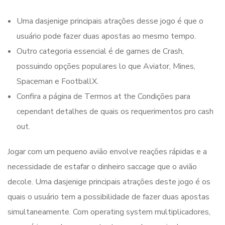
Uma dasjenige principais atrações desse jogo é que o
usuário pode fazer duas apostas ao mesmo tempo.
Outro categoria essencial é de games de Crash,
possuindo opções populares lo que Aviator, Mines,
Spaceman e FootballX.
Confira a página de Termos at the Condições para
cependant detalhes de quais os requerimentos pro cash
out.
Jogar com um pequeno avião envolve reações rápidas e a
necessidade de estafar o dinheiro saccage que o avião
decole. Uma dasjenige principais atrações deste jogo é os
quais o usuário tem a possibilidade de fazer duas apostas
simultaneamente. Com operating system multiplicadores,