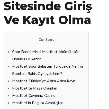
Sitesinde Giriş
Ve Kayıt Olma
Content
Spor Bahislerinizi Mostbet Akümülatör
Bonusu Ile Artırın
Mostbet Spor Bahisleri Türkiye’de Ne Tür
Sporlara Bahis Oynayabilirim?
Mostbet Türkiye’ye Adım Adım Kayıt
Mostbet’te Masa Oyunları
Mostbet Çevrimiçi Casino
Mostbet’in Başlıca Avantajları