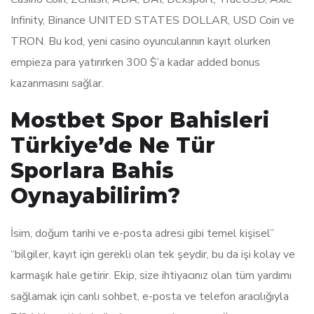
Infinity, Binance UNITED STATES DOLLAR, USD Coin ve
TRON. Bu kod, yeni casino oyuncularının kayıt olurken
empieza para yatırırken 300 $’a kadar added bonus
kazanmasını sağlar.
Mostbet Spor Bahisleri
Türkiye’de Ne Tür
Sporlara Bahis
Oynayabilirim?
İsim, doğum tarihi ve e-posta adresi gibi temel kişisel”
“bilgiler, kayıt için gerekli olan tek şeydir, bu da işi kolay ve
karmaşık hale getirir. Ekip, size ihtiyacınız olan tüm yardımı
sağlamak için canlı sohbet, e-posta ve telefon aracılığıyla