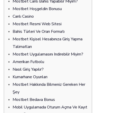
Mostbet Canlı Bahis Yapabilir Miyim?
Mostbet Hoşgeldin Bonusu
Canlı Casino
Mostbet Resmi Web Sitesi
Bahis Türleri Ve Oran Formatı
Mostbet Kişisel Hesabınıza Giriş Yapma
Talimatları
Mostbet Uygulamasını Indirebilir Miyim?
Amerikan Futbolu
Nasıl Giriş Yapılır?
Kumarhane Oyunları
Mostbet Hakkında Bilmeniz Gereken Her
Şey
Mostbet Bedava Bonus
Mobil Uygulamada Oturum Açma Ve Kayıt