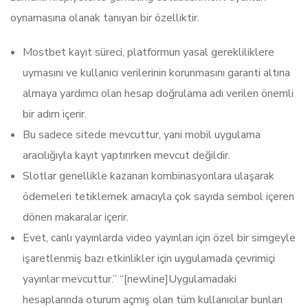
oynamasına olanak tanıyan bir özelliktir.
Mostbet kayıt süreci, platformun yasal gerekliliklere
uymasını ve kullanıcı verilerinin korunmasını garanti altına
almaya yardımcı olan hesap doğrulama adı verilen önemli
bir adım içerir.
Bu sadece sitede mevcuttur, yani mobil uygulama
aracılığıyla kayıt yaptırırken mevcut değildir.
Slotlar genellikle kazanan kombinasyonlara ulaşarak
ödemeleri tetiklemek amacıyla çok sayıda sembol içeren
dönen makaralar içerir.
Evet, canlı yayınlarda video yayınları için özel bir simgeyle
işaretlenmiş bazı etkinlikler için uygulamada çevrimiçi
yayınlar mevcuttur.” “[newline]Uygulamadaki
hesaplarında oturum açmış olan tüm kullanıcılar bunları