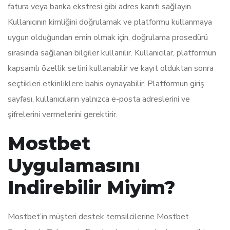
fatura veya banka ekstresi gibi adres kanıtı sağlayın.
Kullanıcının kimliğini doğrulamak ve platformu kullanmaya
uygun olduğundan emin olmak için, doğrulama prosedürü
sırasında sağlanan bilgiler kullanılır. Kullanıcılar, platformun
kapsamlı özellik setini kullanabilir ve kayıt olduktan sonra
seçtikleri etkinliklere bahis oynayabilir. Platformun giriş
sayfası, kullanıcıların yalnızca e-posta adreslerini ve
şifrelerini vermelerini gerektirir.
Mostbet
Uygulamasını
Indirebilir Miyim?
Mostbet’in müşteri destek temsilcilerine Mostbet