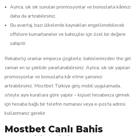
Ayrıca, sık sık sunulan promosyonlar ve bonuslarla kârınızı
daha da artırabilirsiniz.
Bu avantaj, bazı ülkelerde kaynakları engellenebilecek
offshore kumarhaneler ve bahisçiler için özel bir değere
sahiptir.
Rekabetçi oranlar empieza çizgilerle, bahislerinizden the girl
zaman en iyi şekilde yararlanabilirsiniz. Ayrıca, sık sık yapılan
promosyonlar ve bonuslarla kâr etme şansınızı
artırabilirsiniz. Mostbet Türkiye giriş mobil uygulamada,
siteyle aynı kurallara göre yapılır – kişisel hesabınıza girmek
için hesaba bağlı bir telefon numarası veya e-posta adresi
kullanmanız gerekir.
Mostbet Canlı Bahis