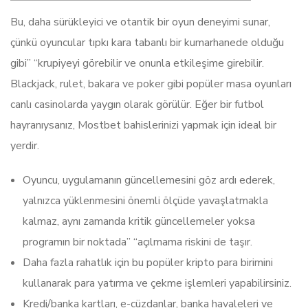
Bu, daha sürükleyici ve otantik bir oyun deneyimi sunar,
çünkü oyuncular tıpkı kara tabanlı bir kumarhanede olduğu
gibi” “krupiyeyi görebilir ve onunla etkileşime girebilir.
Blackjack, rulet, bakara ve poker gibi popüler masa oyunları
canlı casinolarda yaygın olarak görülür. Eğer bir futbol
hayranıysanız, Mostbet bahislerinizi yapmak için ideal bir
yerdir.
Oyuncu, uygulamanın güncellemesini göz ardı ederek,
yalnızca yüklenmesini önemli ölçüde yavaşlatmakla
kalmaz, aynı zamanda kritik güncellemeler yoksa
programın bir noktada” “açılmama riskini de taşır.
Daha fazla rahatlık için bu popüler kripto para birimini
kullanarak para yatırma ve çekme işlemleri yapabilirsiniz.
Kredi/banka kartları, e-cüzdanlar, banka havaleleri ve