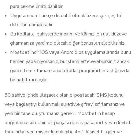
para çekme limiti dahildir.
Uygulamada Türkçe de dahil olmak üzere çok çeşitli
diller bulunmaktadır.
Bu kodlarla, bahislerde indirim ve kârınızı en üst düzeye
çıkarmanıza yardımcı olacak diğer bonusları alabilirsiniz.
Mostbet indir iOS veya Android os uygulamalarında bunu
hemen yapamıyorsanız, bu işlemi erteleyebilirsiniz ancak
güncelleme tamamlanana kadar programı her açtığınızda
bir hatırlatıcı açılır.
30 saniye içinde ulaşacak olan e-postadaki SMS kodunu
veya bağlantıyı kullanmak suretiyle şifreyi sıfırlamanız ve
yeni bir tane oluşturmanız gerekir. Mostbet’in hesap
doğrulama sürecinin bir parçası olarak pasaport veya devlet
tarafından verilmiş bir kimlik gibi tilgift kişisel bilgiler ve