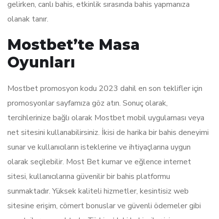
gelirken, canlı bahis, etkinlik sırasında bahis yapmanıza
olanak tanır.
Mostbet’te Masa
Oyunları
Mostbet promosyon kodu 2023 dahil en son teklifler için
promosyonlar sayfamıza göz atın. Sonuç olarak,
tercihlerinize bağlı olarak Mostbet mobil uygulaması veya
net sitesini kullanabilirsiniz. İkisi de harika bir bahis deneyimi
sunar ve kullanıcıların isteklerine ve ihtiyaçlarına uygun
olarak seçilebilir. Most Bet kumar ve eğlence internet
sitesi, kullanıcılarına güvenilir bir bahis platformu
sunmaktadır. Yüksek kaliteli hizmetler, kesintisiz web
sitesine erişim, cömert bonuslar ve güvenli ödemeler gibi