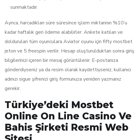
sunmaktadır.
Ayrıca, harcadıkları süre süresince işlem miktarının %10’u
kadar haftalık geri ödeme alabilirler. Ankete katılan ve
doldurulan tüm oyunculara Aviator oyunu için fifty mostbet
jeton ve 5 freespin verilir. Hesap oluşturulduktan sonra giriş
bilgilerinizi içeren bir mesaj görüntülenir. E-postanıza
gönderdiyseniz ya da resim olarak kaydettiyseniz, kullanıcı
adınızı sigue şifrenizi giriş formunuza yeniden yazmanız
gerekir.
Türkiye’deki Mostbet
Online On Line Casino Ve
Bahis Şirketi Resmi Web
Sitesi