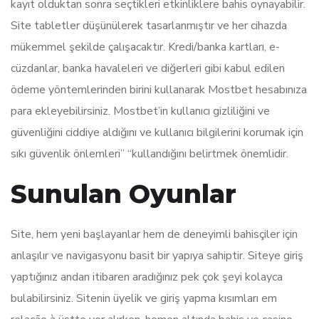
kayıt olduktan sonra seçtikleri etkinliklere bahis oynayabilir.
Site tabletler düşünülerek tasarlanmıştır ve her cihazda
mükemmel şekilde çalışacaktır. Kredi/banka kartları, e-
cüzdanlar, banka havaleleri ve diğerleri gibi kabul edilen
ödeme yöntemlerinden birini kullanarak Mostbet hesabınıza
para ekleyebilirsiniz. Mostbet’in kullanıcı gizliliğini ve
güvenliğini ciddiye aldığını ve kullanıcı bilgilerini korumak için
sıkı güvenlik önlemleri” “kullandığını belirtmek önemlidir.
Sunulan Oyunlar
Site, hem yeni başlayanlar hem de deneyimli bahisçiler için
anlaşılır ve navigasyonu basit bir yapıya sahiptir. Siteye giriş
yaptığınız andan itibaren aradığınız pek çok şeyi kolayca
bulabilirsiniz. Sitenin üyelik ve giriş yapma kısımları em