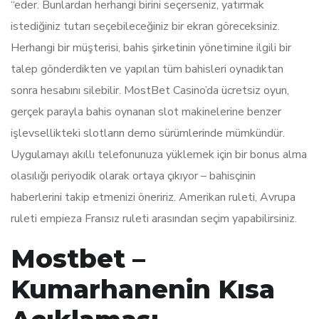
“eder. Bunlardan herhangi birini seçerseniz, yatırmak
istediğiniz tutarı seçebileceğiniz bir ekran göreceksiniz.
Herhangi bir müşterisi, bahis şirketinin yönetimine ilgili bir
talep gönderdikten ve yapılan tüm bahisleri oynadıktan
sonra hesabını silebilir. MostBet Casino’da ücretsiz oyun,
gerçek parayla bahis oynanan slot makinelerine benzer
işlevsellikteki slotların demo sürümlerinde mümkündür.
Uygulamayı akıllı telefonunuza yüklemek için bir bonus alma
olasılığı periyodik olarak ortaya çıkıyor – bahisçinin
haberlerini takip etmenizi öneririz. Amerikan ruleti, Avrupa
ruleti empieza Fransız ruleti arasından seçim yapabilirsiniz.
Mostbet –
Kumarhanenin Kısa