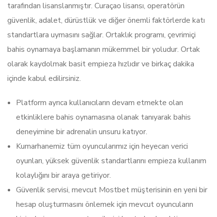
tarafından lisanslanmıştır. Curaçao lisansı, operatörün
güvenlik, adalet, dürüstlük ve diğer önemli faktörlerde katı
standartlara uymasını sağlar. Ortaklık programı, çevrimiçi
bahis oynamaya başlamanın mükemmel bir yoludur. Ortak
olarak kaydolmak basit empieza hızlıdır ve birkaç dakika
içinde kabul edilirsiniz.
Platform ayrıca kullanıcıların devam etmekte olan
etkinliklere bahis oynamasına olanak tanıyarak bahis
deneyimine bir adrenalin unsuru katıyor.
Kumarhanemiz tüm oyuncularımız için heyecan verici
oyunları, yüksek güvenlik standartlarını empieza kullanım
kolaylığını bir araya getiriyor.
Güvenlik servisi, mevcut Mostbet müşterisinin en yeni bir
hesap oluşturmasını önlemek için mevcut oyuncuların