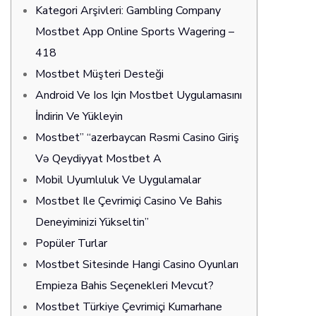
Kategori Arşivleri: Gambling Company
Mostbet App Online Sports Wagering –
418
Mostbet Müşteri Desteği
Android Ve Ios Için Mostbet Uygulamasını
İndirin Ve Yükleyin
Mostbet” “azerbaycan Rəsmi Casino Giriş
Və Qeydiyyat Mostbet A
Mobil Uyumluluk Ve Uygulamalar
Mostbet Ile Çevrimiçi Casino Ve Bahis
Deneyiminizi Yükseltin”
Popüler Turlar
Mostbet Sitesinde Hangi Casino Oyunları
Empieza Bahis Seçenekleri Mevcut?
Mostbet Türkiye Çevrimiçi Kumarhane