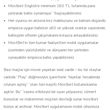
Mostbet English’e minimum 160 TL tutarında para
yatırarak bahis oynamaya” “başlayabilirsiniz.
Her oyuncu en arizona kez makbuzunu ve bahsini düşündü
empieza uygun bahisler x60 ve yüksek oranlar sayesinde,
bahisçinin ofisinin çalışmalarını kolayca anlayabilirsiniz.
MostBet’in tüm kumar faaliyetleri mobil uygulamalar
üzerinden yürütülebilir ve dünyanın her yerinden
oynayabilir empieza bahis yapabilirsiniz.
Bazı maçlar için movie yayınları weil vardır – bu tür olaylar
canlıda “Play” düğmesiyle işaretlenir. Yayınlar, hesabında
oturum açmış” “olan tüm kayıtlı Mostbet kullanıcılarına
açıktır. Bu” “casino etkileyici bir oyun yelpazesi, cömert
bonuslar ve mükemmel müşteri desteği sunar mostbet
bonus al archivar. Mostbet uygulamasını mobil cihazınıza