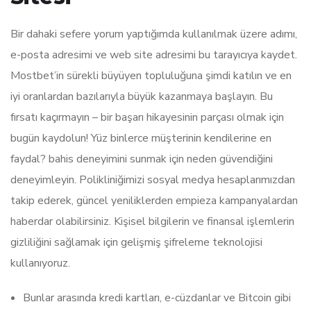
Bir dahaki sefere yorum yaptığımda kullanılmak üzere adımı,
e-posta adresimi ve web site adresimi bu tarayıcıya kaydet.
Mostbet’in sürekli büyüyen topluluğuna şimdi katılın ve en
iyi oranlardan bazılarıyla büyük kazanmaya başlayın. Bu
fırsatı kaçırmayın – bir başarı hikayesinin parçası olmak için
bugün kaydolun! Yüz binlerce müşterinin kendilerine en
faydal? bahis deneyimini sunmak için neden güvendiğini
deneyimleyin. Polikliniğimizi sosyal medya hesaplarımızdan
takip ederek, güncel yeniliklerden empieza kampanyalardan
haberdar olabilirsiniz. Kişisel bilgilerin ve finansal işlemlerin
gizliliğini sağlamak için gelişmiş şifreleme teknolojisi
kullanıyoruz.
Bunlar arasında kredi kartları, e-cüzdanlar ve Bitcoin gibi