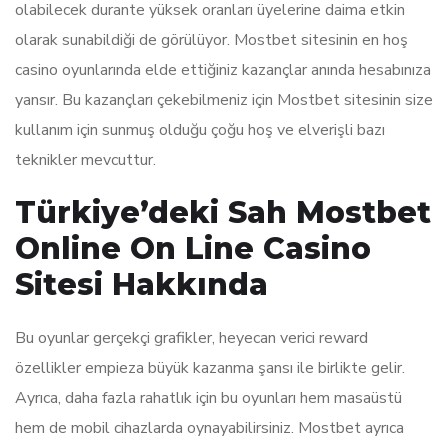
olabilecek durante yüksek oranları üyelerine daima etkin
olarak sunabildiği de görülüyor. Mostbet sitesinin en hoş
casino oyunlarında elde ettiğiniz kazançlar anında hesabınıza
yansır. Bu kazançları çekebilmeniz için Mostbet sitesinin size
kullanım için sunmuş olduğu çoğu hoş ve elverişli bazı
teknikler mevcuttur.
Türkiye’deki Sah Mostbet
Online On Line Casino
Sitesi Hakkında
Bu oyunlar gerçekçi grafikler, heyecan verici reward
özellikler empieza büyük kazanma şansı ile birlikte gelir.
Ayrıca, daha fazla rahatlık için bu oyunları hem masaüstü
hem de mobil cihazlarda oynayabilirsiniz. Mostbet ayrıca