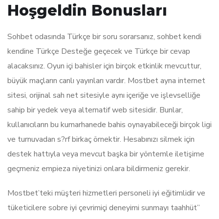
Hoşgeldin Bonusları
Sohbet odasında Türkçe bir soru sorarsanız, sohbet kendi
kendine Türkçe Desteğe geçecek ve Türkçe bir cevap
alacaksınız. Oyun içi bahisler için birçok etkinlik mevcuttur,
büyük maçların canlı yayınları vardır. Mostbet ayna internet
sitesi, orijinal sah net sitesiyle aynı içeriğe ve işlevselliğe
sahip bir yedek veya alternatif web sitesidir. Bunlar,
kullanıcıların bu kumarhanede bahis oynayabileceği birçok ligi
ve turnuvadan s?rf birkaç örnektir. Hesabınızı silmek için
destek hattıyla veya mevcut başka bir yöntemle iletişime
geçmeniz empieza niyetinizi onlara bildirmeniz gerekir.
Mostbet’teki müşteri hizmetleri personeli iyi eğitimlidir ve
tüketicilere sobre iyi çevrimiçi deneyimi sunmayı taahhüt”