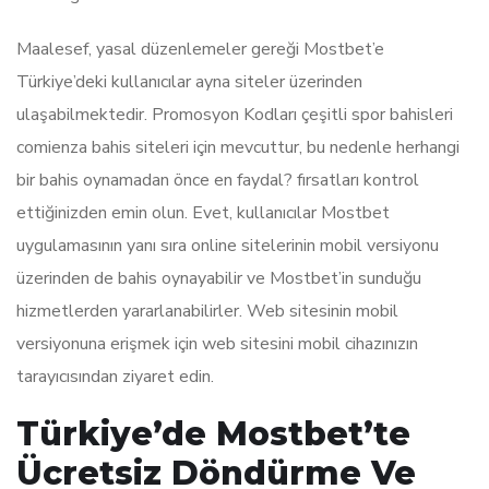
Maalesef, yasal düzenlemeler gereği Mostbet’e
Türkiye’deki kullanıcılar ayna siteler üzerinden
ulaşabilmektedir. Promosyon Kodları çeşitli spor bahisleri
comienza bahis siteleri için mevcuttur, bu nedenle herhangi
bir bahis oynamadan önce en faydal? fırsatları kontrol
ettiğinizden emin olun. Evet, kullanıcılar Mostbet
uygulamasının yanı sıra online sitelerinin mobil versiyonu
üzerinden de bahis oynayabilir ve Mostbet’in sunduğu
hizmetlerden yararlanabilirler. Web sitesinin mobil
versiyonuna erişmek için web sitesini mobil cihazınızın
tarayıcısından ziyaret edin.
Türkiye’de Mostbet’te
Ücretsiz Döndürme Ve