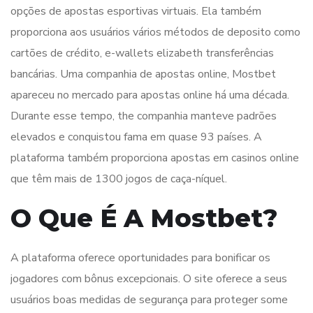
opções de apostas esportivas virtuais. Ela também
proporciona aos usuários vários métodos de deposito como
cartões de crédito, e-wallets elizabeth transferências
bancárias. Uma companhia de apostas online, Mostbet
apareceu no mercado para apostas online há uma década.
Durante esse tempo, the companhia manteve padrões
elevados e conquistou fama em quase 93 países. A
plataforma também proporciona apostas em casinos online
que têm mais de 1300 jogos de caça-níquel.
O Que É A Mostbet?
A plataforma oferece oportunidades para bonificar os
jogadores com bônus excepcionais. O site oferece a seus
usuários boas medidas de segurança para proteger some