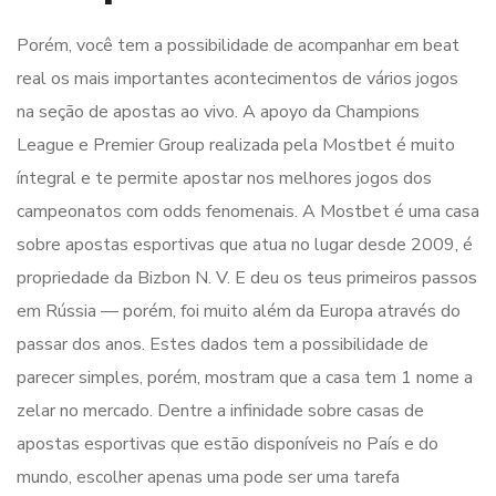
Porém, você tem a possibilidade de acompanhar em beat
real os mais importantes acontecimentos de vários jogos
na seção de apostas ao vivo. A apoyo da Champions
League e Premier Group realizada pela Mostbet é muito
íntegral e te permite apostar nos melhores jogos dos
campeonatos com odds fenomenais. A Mostbet é uma casa
sobre apostas esportivas que atua no lugar desde 2009, é
propriedade da Bizbon N. V. E deu os teus primeiros passos
em Rússia — porém, foi muito além da Europa através do
passar dos anos. Estes dados tem a possibilidade de
parecer simples, porém, mostram que a casa tem 1 nome a
zelar no mercado. Dentre a infinidade sobre casas de
apostas esportivas que estão disponíveis no País e do
mundo, escolher apenas uma pode ser uma tarefa