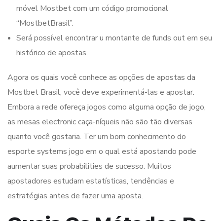
móvel Mostbet com um código promocional
“MostbetBrasil”.
Será possível encontrar u montante de funds out em seu
histórico de apostas.
Agora os quais você conhece as opções de apostas da
Mostbet Brasil, você deve experimentá-las e apostar.
Embora a rede ofereça jogos como alguma opção de jogo,
as mesas electronic caça-níqueis não são tão diversas
quanto você gostaria. Ter um bom conhecimento do
esporte systems jogo em o qual está apostando pode
aumentar suas probabilities de sucesso. Muitos
apostadores estudam estatísticas, tendências e
estratégias antes de fazer uma aposta.