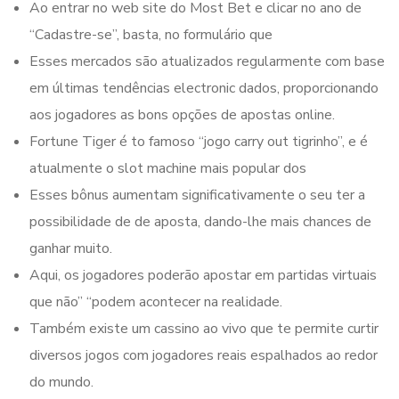
Ao entrar no web site do Most Bet e clicar no ano de
“Cadastre-se”, basta, no formulário que
Esses mercados são atualizados regularmente com base
em últimas tendências electronic dados, proporcionando
aos jogadores as bons opções de apostas online.
Fortune Tiger é to famoso “jogo carry out tigrinho”, e é
atualmente o slot machine mais popular dos
Esses bônus aumentam significativamente o seu ter a
possibilidade de de aposta, dando-lhe mais chances de
ganhar muito.
Aqui, os jogadores poderão apostar em partidas virtuais
que não” “podem acontecer na realidade.
Também existe um cassino ao vivo que te permite curtir
diversos jogos com jogadores reais espalhados ao redor
do mundo.