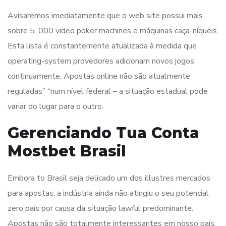
Avisaremos imediatamente que o web site possui mais
sobre 5. 000 video poker machines e máquinas caça-níqueis.
Esta lista é constantemente atualizada à medida que
operating-system provedores adicionam novos jogos
continuamente. Apostas online não são atualmente
reguladas” “num nível federal – a situação estadual pode
variar do lugar para o outro.
Gerenciando Tua Conta
Mostbet Brasil
Embora to Brasil seja delicado um dos illustres mercados
para apostas, a indústria ainda não atingiu o seu potencial
zero país por causa da situação lawful predominante.
Apostas não são totalmente interessantes em nosso país,