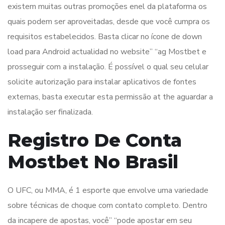
existem muitas outras promoções enel da plataforma os
quais podem ser aproveitadas, desde que você cumpra os
requisitos estabelecidos. Basta clicar no ícone de down
load para Android actualidad no website” “ag Mostbet e
prosseguir com a instalação. É possível o qual seu celular
solicite autorização para instalar aplicativos de fontes
externas, basta executar esta permissão at the aguardar a
instalação ser finalizada.
Registro De Conta
Mostbet No Brasil
O UFC, ou MMA, é 1 esporte que envolve uma variedade
sobre técnicas de choque com contato completo. Dentro
da incapere de apostas, você” “pode apostar em seu