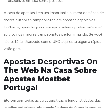
disponível em sua conta pessoal.
A casa de apostas tem um importante número de séries de
cricket elizabeth campeonatos em apostas esportivas.
Portanto, operating-system apostadores podem arriesgar
ao vivo nos maiores campeonatos perform mundo. Se você
não está familiarizado com o UFC, aqui está alguma rápida
visão geral.
Apostas Desportivas On
The Web Na Casa Sobre
Apostas Mostbet
Portugal
Ele contém todas as características e funcionalidades das
versões anteriores, electronic funciona de forma impecável.