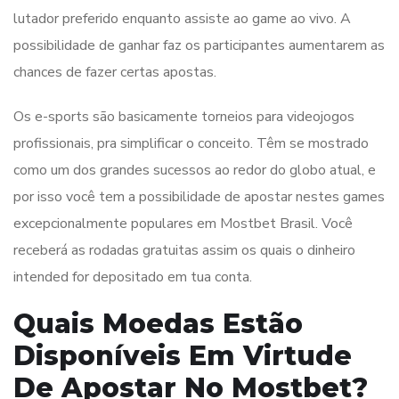
lutador preferido enquanto assiste ao game ao vivo. A
possibilidade de ganhar faz os participantes aumentarem as
chances de fazer certas apostas.
Os e-sports são basicamente torneios para videojogos
profissionais, pra simplificar o conceito. Têm se mostrado
como um dos grandes sucessos ao redor do globo atual, e
por isso você tem a possibilidade de apostar nestes games
excepcionalmente populares em Mostbet Brasil. Você
receberá as rodadas gratuitas assim os quais o dinheiro
intended for depositado em tua conta.
Quais Moedas Estão
Disponíveis Em Virtude
De Apostar No Mostbet?