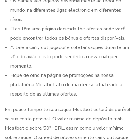
Os games são jogados essencialmente ao redor do
mundo, na diferentes ligas electronic em diferentes
níveis.
Eles têm uma página dedicada the ofertas onde você
pode encontrar todos os bônus e ofertas disponíveis.
A tarefa carry out jogador é coletar saques durante um
vôo do avião e isto pode ser feito a new qualquer
momento.
Fique de olho na página de promoções na nossa
plataforma Mostbet afin de manter-se atualizado a
respeito de as últimas ofertas.
Em pouco tempo to seu saque Mostbet estará disponível
na sua conta pessoal. O valor mínimo de depósito mhh
Mostbet é sobre 50″ “BRL, assim como u valor mínimo
sobre saque. O speed de processamento carry out saque