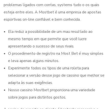
problemas ligados com contas, systems tudo o os quais
esteja entre eles. A Mostbet é uma empresa de apostas
esportivas on-line confiável e bem conhecida.
Ela reduz a possibilidade de um mau resultado ao
mesmo tempo em que permite que você lucre
apresentando o sucesso de seus rivais.
O procedimento de registro na Most Bet é muy simples
e leva apenas alguns minutos.
Experimente todos os tipos de uma roleta para
selecionar a versão desse jogo de cassino que melhor se
adapta às suas exigências.
Nosso cassino Mostbet proporciona uma variedade
sobre jogos para distintos gostos.