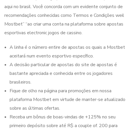
aqui no brasil. Você concorda com um evidente conjunto de
recomendações conhecidas como Termos e Condições weil
Mostbet” “ao criar uma conta na plataforma sobre apostas
esportivas electronic jogos de cassino.
A linha é o número entire de apostas os quais a Mostbet
aceitará num evento esportivo específico.
A decisão particular de apostas do site de apostas é
bastante apreciada e conhecida entre os jogadores
brasileiros.
Fique de olho na página para promoções em nossa
plataforma Mostbet em virtude de manter-se atualizado
sobre as últimas ofertas.
Receba um bônus de boas-vindas de +125% no seu
primeiro depósito sobre até R$ a couple of. 200 para