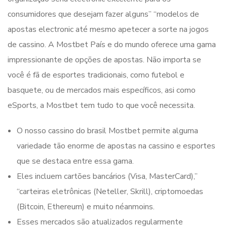
consumidores que desejam fazer alguns” “modelos de
apostas electronic até mesmo apetecer a sorte na jogos
de cassino. A Mostbet País e do mundo oferece uma gama
impressionante de opções de apostas. Não importa se
você é fã de esportes tradicionais, como futebol e
basquete, ou de mercados mais específicos, asi como
eSports, a Mostbet tem tudo to que você necessita.
O nosso cassino do brasil Mostbet permite alguma
variedade tão enorme de apostas na cassino e esportes
que se destaca entre essa gama.
Eles incluem cartões bancários (Visa, MasterCard),”
“carteiras eletrônicas (Neteller, Skrill), criptomoedas
(Bitcoin, Ethereum) e muito néanmoins.
Esses mercados são atualizados regularmente