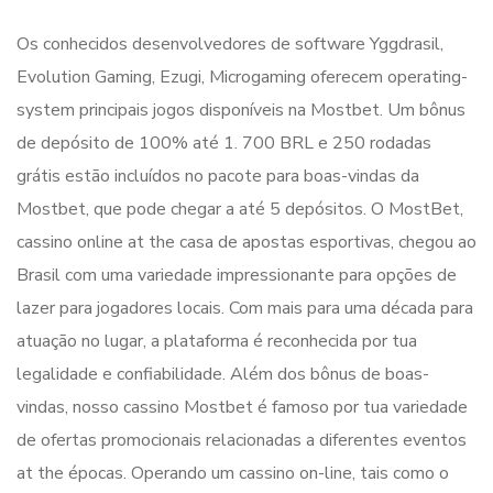
Os conhecidos desenvolvedores de software Yggdrasil,
Evolution Gaming, Ezugi, Microgaming oferecem operating-
system principais jogos disponíveis na Mostbet. Um bônus
de depósito de 100% até 1. 700 BRL e 250 rodadas
grátis estão incluídos no pacote para boas-vindas da
Mostbet, que pode chegar a até 5 depósitos. O MostBet,
cassino online at the casa de apostas esportivas, chegou ao
Brasil com uma variedade impressionante para opções de
lazer para jogadores locais. Com mais para uma década para
atuação no lugar, a plataforma é reconhecida por tua
legalidade e confiabilidade. Além dos bônus de boas-
vindas, nosso cassino Mostbet é famoso por tua variedade
de ofertas promocionais relacionadas a diferentes eventos
at the épocas. Operando um cassino on-line, tais como o