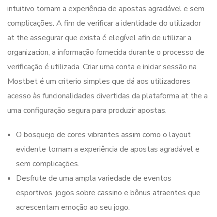
intuitivo tornam a experiência de apostas agradável e sem
complicações. A fim de verificar a identidade do utilizador
at the assegurar que exista é elegível afin de utilizar a
organizacion, a informação fornecida durante o processo de
verificação é utilizada. Criar uma conta e iniciar sessão na
Mostbet é um criterio simples que dá aos utilizadores
acesso às funcionalidades divertidas da plataforma at the a
uma configuração segura para produzir apostas.
O bosquejo de cores vibrantes assim como o layout
evidente tornam a experiência de apostas agradável e
sem complicações.
Desfrute de uma ampla variedade de eventos
esportivos, jogos sobre cassino e bônus atraentes que
acrescentam emoção ao seu jogo.