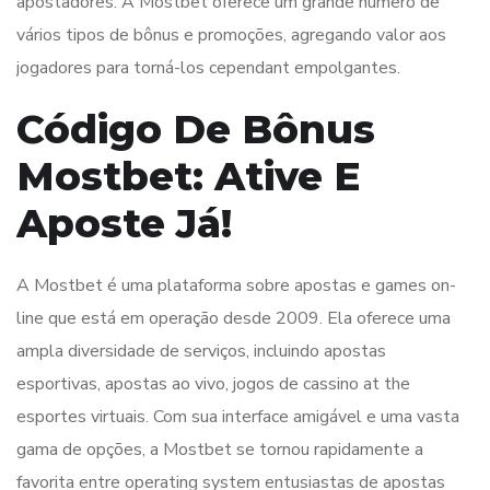
apostadores. A Mostbet oferece um grande número de
vários tipos de bônus e promoções, agregando valor aos
jogadores para torná-los cependant empolgantes.
Código De Bônus
Mostbet: Ative E
Aposte Já!
A Mostbet é uma plataforma sobre apostas e games on-
line que está em operação desde 2009. Ela oferece uma
ampla diversidade de serviços, incluindo apostas
esportivas, apostas ao vivo, jogos de cassino at the
esportes virtuais. Com sua interface amigável e uma vasta
gama de opções, a Mostbet se tornou rapidamente a
favorita entre operating system entusiastas de apostas