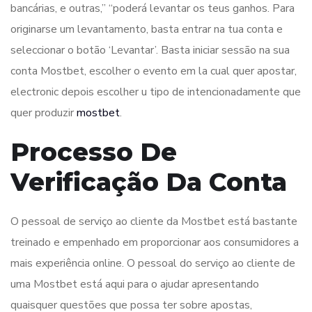
bancárias, e outras,” “poderá levantar os teus ganhos. Para
originarse um levantamento, basta entrar na tua conta e
seleccionar o botão ‘Levantar’. Basta iniciar sessão na sua
conta Mostbet, escolher o evento em la cual quer apostar,
electronic depois escolher u tipo de intencionadamente que
quer produzir
mostbet
.
Processo De
Verificação Da Conta
O pessoal de serviço ao cliente da Mostbet está bastante
treinado e empenhado em proporcionar aos consumidores a
mais experiência online. O pessoal do serviço ao cliente de
uma Mostbet está aqui para o ajudar apresentando
quaisquer questões que possa ter sobre apostas,