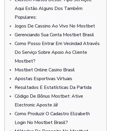
Aqui Estão Alguns Dos Também
Populares:
Jogos De Cassino Ao Vivo No Mostbet
Gerenciando Sua Conta Mostbet Brasil
Como Posso Entrar Em Vecindad Através
Do Serviço Sobre Apoio Ao Cliente
Mostbet?
Mostbet Online Casino Brasil
Apostas Esportivas Virtuais
Resultados E Estatísticas Da Partida
Código De Bônus Mostbet: Ative
Electronic Aposte Já!
Como Produzir O Cadastro Elizabeth
Login No Mostbet Brasil?