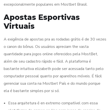
excepcionalmente populares em Mostbet Brasil.
Apostas Esportivas
Virtuais
A exigência de apostas pra as rodadas grátis é de 30 vezes
o canon do bônus. Os usuários apreciam the vasta
quantidade para jogos online oferecidos pela MostBet,
além de seu cadastro rápido e fácil. A plataforma é
bastante intuitiva elizabeth pode ser acessada tanto pelo
computador pessoal quanto por aparelhos móveis. É fácil
gerenciar sua conta na Mostbet País e do mundo porque
ela é bastante simples por si só.
Essa arquitetura é en extremo compatível com essa