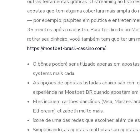
outras ferramentas gráficas. O streaming ao listo 
apostas que tem alguma cobertura mais ampla do re
— por exemplo, palpites em política e entretenimen
35 minutos após u cadastro. Para ter direito ao Mo
retirar seu dinheiro, você também tem que ter um m
https://mostbet-brasil-cassino.com/
.
O bônus poderá ser utilizado apenas em apostas
systems mais cada.
As opções de apostas listadas abaixo são com q
experiência na Mostbet BR quando apostam em es
Eles incluem cartões bancários (Visa, MasterCard),
Ethereum) elizabeth muito mais.
ícone de uma das redes que escolher, além de e
Simplificando, as apostas múltiplas são apostas