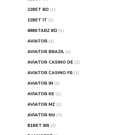
22BET BD
(1)
22BET IT
(1)
888STARZ BD
(1)
AVIATOR
(1)
AVIATOR BRAZIL
(1)
AVIATOR CASINO DE
(1)
AVIATOR CASINO FR
(1)
AVIATOR IN
(1)
AVIATOR KE
(1)
AVIATOR MZ
(1)
AVIATOR NG
(7)
B1BET BR
(2)