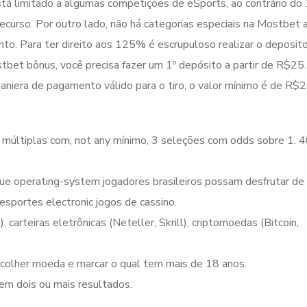
está limitado a algumas competições de eSports, ao contrário do
curso. Por outro lado, não há categorias especiais na Mostbet 
to. Para ter direito aos 125% é escrupuloso realizar o deposit
stbet bônus, você precisa fazer um 1º depósito a partir de R$25.
aniera de pagamento válido para o tiro, o valor mínimo é de R$
 múltiplas com, not any mínimo, 3 seleções com odds sobre 1. 
ue operating-system jogadores brasileiros possam desfrutar de
portes electronic jogos de cassino.
 carteiras eletrônicas (Neteller, Skrill), criptomoedas (Bitcoin,
scolher moeda e marcar o qual tem mais de 18 anos.
 em dois ou mais resultados.