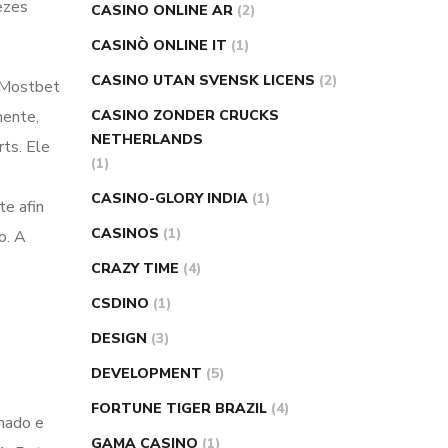
ezes
CASINO ONLINE AR
(2)
CASINÒ ONLINE IT
(1)
CASINO UTAN SVENSK LICENS
(2)
o Mostbet
mente,
CASINO ZONDER CRUCKS
NETHERLANDS
ts. Ele
(1)
CASINO-GLORY INDIA
(1)
te afin
CASINOS
(1)
o. A
CRAZY TIME
(4)
CSDINO
(1)
DESIGN
(3)
DEVELOPMENT
(5)
FORTUNE TIGER BRAZIL
(4)
imado e
GAMA CASINO
(1)