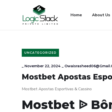
Home
About Us
UNCATEGORIZED
_
November 22, 2024
_
Owaisrasheed06@gmail
Mostbet Apostas Espor
Mostbet Apostas Esportivas & Cassino
Mostbet ᐉ Bô