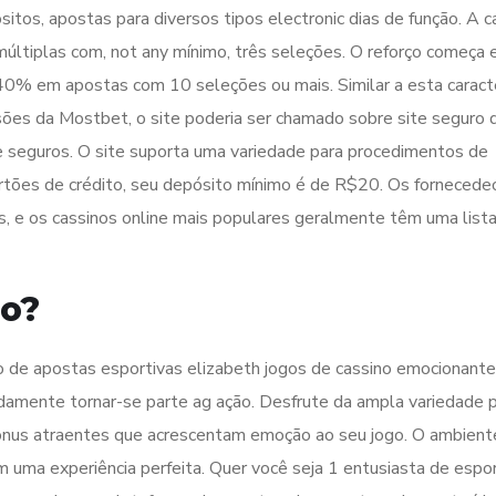
itos, apostas para diversos tipos electronic dias de função. A c
ltiplas com, not any mínimo, três seleções. O reforço começa
 40% em apostas com 10 seleções ou mais. Similar a esta caracte
isões da Mostbet, o site poderia ser chamado sobre site seguro 
 seguros. O site suporta uma variedade para procedimentos de
rtões de crédito, seu depósito mínimo é de R$20. Os fornecede
 e os cassinos online mais populares geralmente têm uma list
do?
 de apostas esportivas elizabeth jogos de cassino emocionant
pidamente tornar-se parte ag ação. Desfrute da ampla variedade 
bônus atraentes que acrescentam emoção ao seu jogo. O ambient
m uma experiência perfeita. Quer você seja 1 entusiasta de espo