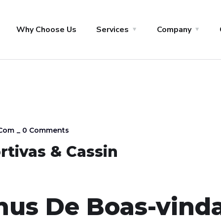
Why Choose Us
Services
Company
.com
_
0 Comments
tivas & Cassin
nus De Boas-vind