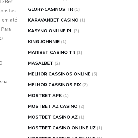
 1xBet
GLORY-CASINOS TR
(1)
apostas
o em até
KARAVANBET CASINO
(1)
 Para
KASYNO ONLINE PL
(3)
20
KING JOHNNIE
(1)
MARIBET CASINO TR
(1)
40
MASALBET
(2)
MELHOR CASSINOS ONLINE
(5)
 sua
MELHOR CASSINOS PIX
(2)
MOSTBET APK
(1)
MOSTBET AZ CASINO
(2)
MOSTBET CASINO AZ
(1)
MOSTBET CASINO ONLINE UZ
(1)