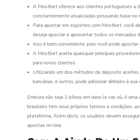
A Mostbet oferece aos clientes portugueses a ch
constantemente atualizadas possuindo base no r
Para apostar em esportes com Mostbet, você dever
deseja apostar e aproveitar todos os mercados d
Isso é bem conveniente, pois você pode apostar 
A Mostbet aceita quaisquer principais provedor
para novos clientes.
Utilizando um dos métodos de deposito aceites, t
bancárias, e outros, pode adicionar dinheiro à su
Embora não seja 1 bônus em dans le cas où, é uma 
brasileiro tem seus próprios termos e condições, a
plataforma. Além disto, os usuários devem assegur
apostas on-line.