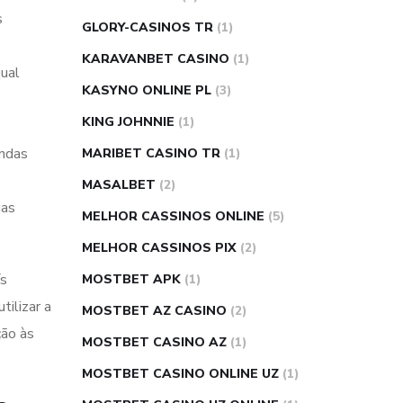
s
GLORY-CASINOS TR
(1)
KARAVANBET CASINO
(1)
qual
KASYNO ONLINE PL
(3)
KING JOHNNIE
(1)
indas
MARIBET CASINO TR
(1)
MASALBET
(2)
ias
MELHOR CASSINOS ONLINE
(5)
MELHOR CASSINOS PIX
(2)
ís
MOSTBET APK
(1)
ilizar a
MOSTBET AZ CASINO
(2)
ção às
MOSTBET CASINO AZ
(1)
MOSTBET CASINO ONLINE UZ
(1)