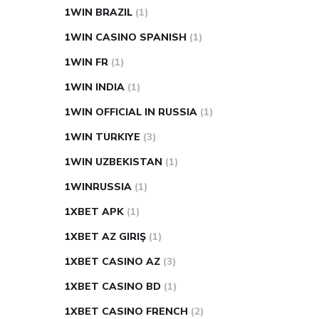
1WIN BRAZIL
(1)
1WIN CASINO SPANISH
(1)
1WIN FR
(1)
1WIN INDIA
(1)
1WIN OFFICIAL IN RUSSIA
(1)
1WIN TURKIYE
(3)
1WIN UZBEKISTAN
(1)
1WINRUSSIA
(1)
1XBET APK
(1)
1XBET AZ GIRIŞ
(1)
1XBET CASINO AZ
(3)
1XBET CASINO BD
(1)
1XBET CASINO FRENCH
(2)