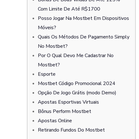
Com Limite De Até R$1700
Posso Jogar Na Mostbet Em Dispositivos
Móveis?
Quais Os Métodos De Pagamento Simply
No Mostbet?
Por O Qual Devo Me Cadastrar No
Mostbet?
Esporte
Mostbet Código Promocional 2024
Opção De Jogo Grátis (modo Demo)
Apostas Esportivas Virtuais
Bônus Perform Mostbet
Apostas Online
Retirando Fundos Do Mostbet