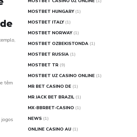
e
MOSTBET CASINO UZ ONLINE
(1)
MOSTBET HUNGARY
(1)
ade
MOSTBET ITALY
(1)
MOSTBET NORWAY
(1)
xemplo,
MOSTBET OZBEKISTONDA
(1)
MOSTBET RUSSIA
(1)
MOSTBET TR
(9)
MOSTBET UZ CASINO ONLINE
(1)
te têm
MR BET CASINO DE
(1)
MR JACK BET BRAZIL
(1)
MX-BBRBET-CASINO
(1)
NEWS
(1)
 jogos
ONLINE CASINO AU
(1)