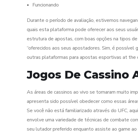
Funcionando
Durante o período de avaliação, estivemos navegan
quais esta plataforma pode oferecer aos seus usuá
estrutura de apostas, com boas opções na tipos de
“oferecidos aos seus apostadores. Sim, é possível
outras plataformas para apostas esportivas at the c
Jogos De Cassino 
As áreas de cassinos ao vivo se tornaram muito imp
apresenta sido possível obedecer como essas área
Se você não está familiarizado através do UFC, aq
envolve uma variedade de técnicas de combate com
seu lutador preferido enquanto assiste ao game ao