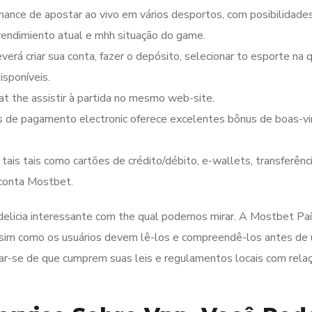
ance de apostar ao vivo em vários desportos, com posibilidade
endimiento atual e mhh situação do game.
á criar sua conta, fazer o depósito, selecionar to esporte na 
isponíveis.
at the assistir à partida no mesmo web-site.
es de pagamento electronic oferece excelentes bônus de boas-v
ais tais como cartões de crédito/débito, e-wallets, transferênc
a conta Mostbet.
delicia interessante com the qual podemos mirar. A Mostbet Pa
ssim como os usuários devem lê-los e compreendê-los antes de ut
ar-se de que cumprem suas leis e regulamentos locais com rela