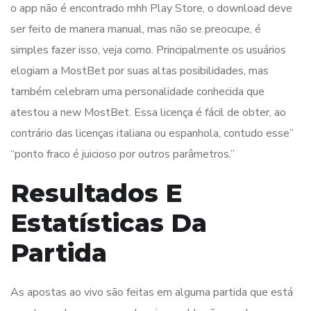
o app não é encontrado mhh Play Store, o download deve
ser feito de manera manual, mas não se preocupe, é
simples fazer isso, veja como. Principalmente os usuários
elogiam a MostBet por suas altas posibilidades, mas
também celebram uma personalidade conhecida que
atestou a new MostBet. Essa licença é fácil de obter, ao
contrário das licenças italiana ou espanhola, contudo esse”
“ponto fraco é juicioso por outros parâmetros.”
Resultados E
Estatísticas Da
Partida
As apostas ao vivo são feitas em alguma partida que está