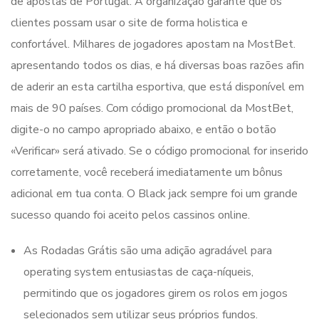
de apostas de Portugal. A organização garante que os
clientes possam usar o site de forma holistica e
confortável. Milhares de jogadores apostam na MostBet.
apresentando todos os dias, e há diversas boas razões afin
de aderir an esta cartilha esportiva, que está disponível em
mais de 90 países. Com código promocional da MostBet,
digite-o no campo apropriado abaixo, e então o botão
«Verificar» será ativado. Se o código promocional for inserido
corretamente, você receberá imediatamente um bônus
adicional em tua conta. O Black jack sempre foi um grande
sucesso quando foi aceito pelos cassinos online.
As Rodadas Grátis são uma adição agradável para
operating system entusiastas de caça-níqueis,
permitindo que os jogadores girem os rolos em jogos
selecionados sem utilizar seus próprios fundos.