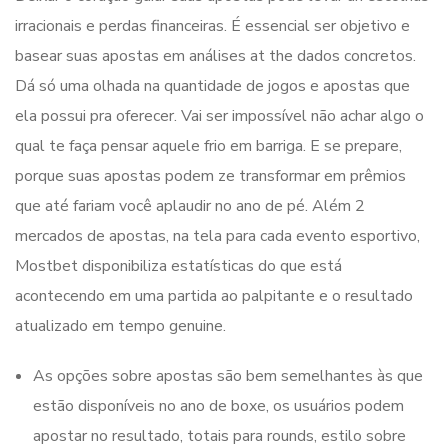
irracionais e perdas financeiras. É essencial ser objetivo e
basear suas apostas em análises at the dados concretos.
Dá só uma olhada na quantidade de jogos e apostas que
ela possui pra oferecer. Vai ser impossível não achar algo o
qual te faça pensar aquele frio em barriga. E se prepare,
porque suas apostas podem ze transformar em prêmios
que até fariam você aplaudir no ano de pé. Além 2
mercados de apostas, na tela para cada evento esportivo,
Mostbet disponibiliza estatísticas do que está
acontecendo em uma partida ao palpitante e o resultado
atualizado em tempo genuine.
As opções sobre apostas são bem semelhantes às que
estão disponíveis no ano de boxe, os usuários podem
apostar no resultado, totais para rounds, estilo sobre