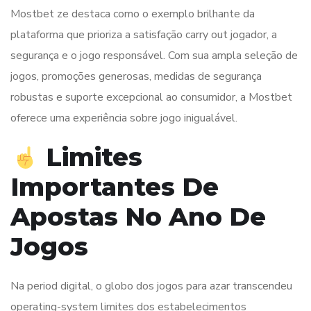
Mostbet ze destaca como o exemplo brilhante da
plataforma que prioriza a satisfação carry out jogador, a
segurança e o jogo responsável. Com sua ampla seleção de
jogos, promoções generosas, medidas de segurança
robustas e suporte excepcional ao consumidor, a Mostbet
oferece uma experiência sobre jogo inigualável.
Limites
Importantes De
Apostas No Ano De
Jogos
Na period digital, o globo dos jogos para azar transcendeu
operating-system limites dos estabelecimentos