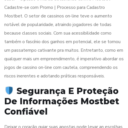
Cadastre-se com Promo | Processo para Cadastro
Mostbet. O setor de cassinos on-line teve o aumento
notável de popularidade, atraindo jogadores de todas
because classes sociais. Com sua acessibilidade como
também o fascínio dos ganhos em potencial, ele se tornou
um passatempo cativante pra muitos. Entretanto, como em
qualquer mais um empreendimento, é imperativo abordar os
jogos de cassino on-line com cautela, compreendendo os
riscos inerentes e adotando práticas responsáveis.
Segurança E Proteção
De Informações Mostbet
Confiável
Deixar o coração guiar suas apostas pode levar an escolhas