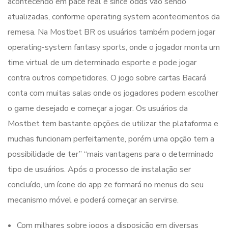
acontecendo em pace real e since odds vão sendo
atualizadas, conforme operating system acontecimentos da
remesa. Na Mostbet BR os usuários também podem jogar
operating-system fantasy sports, onde o jogador monta um
time virtual de um determinado esporte e pode jogar
contra outros competidores. O jogo sobre cartas Bacará
conta com muitas salas onde os jogadores podem escolher
o game desejado e começar a jogar. Os usuários da
Mostbet tem bastante opções de utilizar the plataforma e
muchas funcionam perfeitamente, porém uma opção tem a
possibilidade de ter” “mais vantagens para o determinado
tipo de usuários. Após o processo de instalação ser
concluído, um ícone do app ze formará no menus do seu
mecanismo móvel e poderá começar an servirse.
Com milhares sobre jogos a disposição em diversas