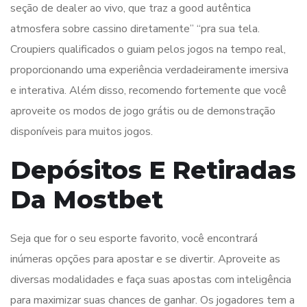
seção de dealer ao vivo, que traz a good autêntica
atmosfera sobre cassino diretamente” “pra sua tela.
Croupiers qualificados o guiam pelos jogos na tempo real,
proporcionando uma experiência verdadeiramente imersiva
e interativa. Além disso, recomendo fortemente que você
aproveite os modos de jogo grátis ou de demonstração
disponíveis para muitos jogos.
Depósitos E Retiradas
Da Mostbet
Seja que for o seu esporte favorito, você encontrará
inúmeras opções para apostar e se divertir. Aproveite as
diversas modalidades e faça suas apostas com inteligência
para maximizar suas chances de ganhar​. Os jogadores tem a