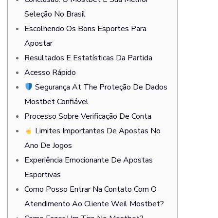
Seleção No Brasil
Escolhendo Os Bons Esportes Para
Apostar
Resultados E Estatísticas Da Partida
Acesso Rápido
Segurança At The Proteção De Dados
Mostbet Confiável
Processo Sobre Verificação De Conta
Limites Importantes De Apostas No
Ano De Jogos
Experiência Emocionante De Apostas
Esportivas
Como Posso Entrar Na Contato Com O
Atendimento Ao Cliente Weil Mostbet?