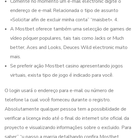
Comente no momento um e-mail electronic digite o
endereço de e-mail Relacionada o tipo de assunto
«Solicitar afin de excluir minha conta” “maisbet». 4.
A Mostbet oferece também uma selecção de games de
vídeo póquer populares, tais tais como Jacks or Much
better, Aces and Looks, Deuces Wild electronic muito
mais.
Se preferir ação Mostbet casino apresentando jogos
virtuais, exista tipo de jogo é indicado para você.
O login usará o endereço para e-mail ou número de
telefone la cual você forneceu durante o registro.
Absolutamente qualquer pessoa tem a possibilidade de
verificar a licença indo até o final do internet site oficial da
proyecto e visualizando informações sobre o excluido. Para
saber” “u passo a marcia detalhando confira Mostbet