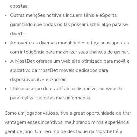
apostas.
Outras menções notáveis incluem tênis e eSports,
garantindo que todos os fãs possam achar algo para se
divertir.
Aproveite as diversas modalidades e faça suas apostas
com inteligência para maximizar suas chances de ganhar​.
A MostBet oferece um web site otimizado para móvil e
aplicativo da MostBet móveis dedicados para
dispositivos iOS e Android.
Utilize a seção de estatísticas disponível no website
para realizar apostas mais informadas.
Como um jogador valioso, tive a great oportunidade de tirar
vantagem esses incentivos, melhorando minha experiência
geral de jogo. Um recurso de destaque da Mostbet é a