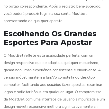
no botão correspondente. Após o registro bem-sucedido,
você poderá produzir login na sua conta Mostbet.
apresentando de qualquer aparato.
Escolhendo Os Grandes
Esportes Para Apostar
O MostBet reflete esta usabilidade perfeita, com um
design responsivo que se adapta a qualquer mecanismo,
garantindo uman experiência consistente e envolvente. A
versão móvel mantém a fun??o completa do desktop
computer, facilitando aos usuários fazer apostas, examinar
jogos e solicitar bônus em qualquer lugar. O compromisso
da MostBet com uma interface de usuário simplificada e um
design móvel responsivo melhora significativamente an