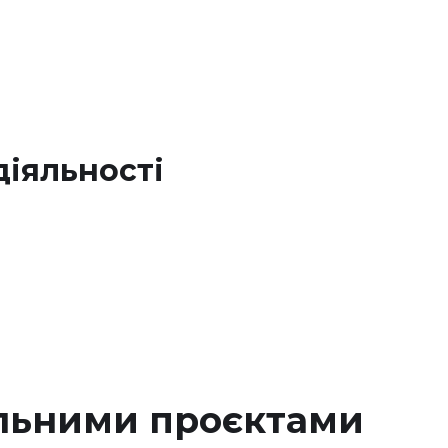
діяльності
іальними проєктами