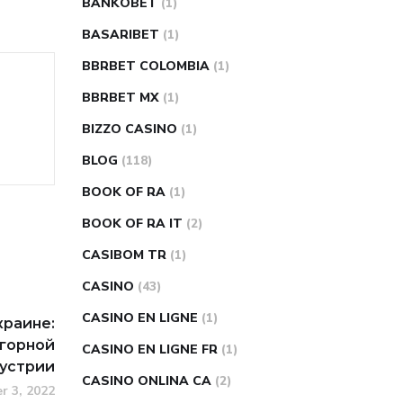
BANKOBET
(1)
BASARIBET
(1)
BBRBET COLOMBIA
(1)
BBRBET MX
(1)
BIZZO CASINO
(1)
BLOG
(118)
BOOK OF RA
(1)
BOOK OF RA IT
(2)
CASIBOM TR
(1)
CASINO
(43)
CASINO EN LIGNE
(1)
краине:
горной
CASINO EN LIGNE FR
(1)
устрии
CASINO ONLINA CA
(2)
r 3, 2022