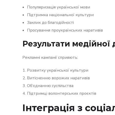
Популяризація української мови
Підтримка національної культури
Заклик до благодійності
Просування проукраїнських наративів
Результати медійної 
Рекламні кампанії сприяють:
Розвитку української культури
Витісненню ворожих наративів
Об’єднанню суспільства
Підтримці волонтерських проєктів
Інтеграція з соц