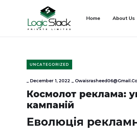
Home
About Us
UNCATEGORIZED
_
December 1, 2022
_
Owaisrasheed06@gmail.c
Космолот реклама: у
кампаній
Еволюція рекламн