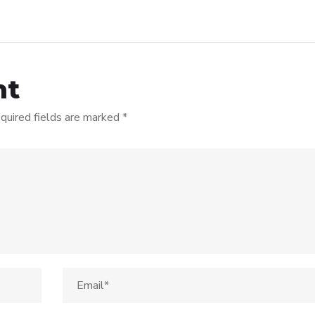
nt
quired fields are marked
*