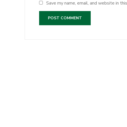
Save my name, email, and website in thi