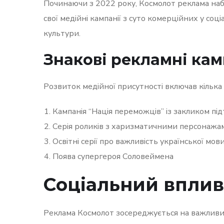
Починаючи з 2022 року, Космолот реклама наб
свої медійні кампанії з суто комерційних у соц
культури.
Знакові рекламні кам
Розвиток медійної присутності включав кілька 
Кампанія “Нація переможців” із закликом п
Серія роликів з харизматичними персонажа
Освітні серії про важливість української мов
Поява супергероя Соловеймена
Соціальний впли
Реклама Космолот зосереджується на важливих