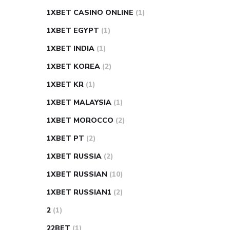
1XBET CASINO ONLINE
(1)
1XBET EGYPT
(1)
1XBET INDIA
(1)
1XBET KOREA
(2)
1XBET KR
(1)
1XBET MALAYSIA
(1)
1XBET MOROCCO
(2)
1XBET PT
(2)
1XBET RUSSIA
(2)
1XBET RUSSIAN
(10)
1XBET RUSSIAN1
(2)
2
(1)
22BET
(1)