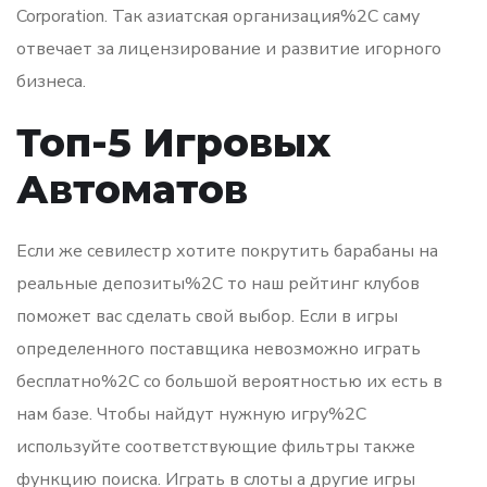
Corporation. Так азиатская организация%2C саму
отвечает за лицензирование и развитие игорного
бизнеса.
Топ-5 Игровых
Автоматов
Если же севилестр хотите покрутить барабаны на
реальные депозиты%2C то наш рейтинг клубов
поможет вас сделать свой выбор. Если в игры
определенного поставщика невозможно играть
бесплатно%2C со большой вероятностью их есть в
нам базе. Чтобы найдут нужную игру%2C
используйте соответствующие фильтры также
функцию поиска. Играть в слоты а другие игры