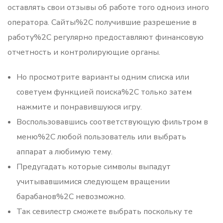
оставлять свои отзывы об работе того одноиз иного
оператора. Сайты%2C получившие разрешение в
работу%2C регулярно предоставляют финансовую
отчетность и контролирующие органы.
Но просмотрите варианты одним списка или
советуем функцией поиска%2C только затем
нажмите и понравившуюся игру.
Воспользовавшись соответствующую фильтром в
меню%2C любой пользователь или выбрать
аппарат а любимую тему.
Предугадать которые символы выпадут
учитывавшимися следующем вращении
барабанов%2C невозможно.
Так севилестр сможете выбрать поскольку те