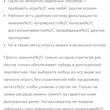
Один из немногих надежных способов —
пробовать игры%2C них любят другие игроки.
Рейтинг есть удобную систему фильтрации по
новизне%2C популярности%2C бонусам%2C
доступным валютам%2C провайдерам%2C другим
критериям.
Но в такие слоты играть можно в легальной основе.
Просто помните%2C только ни одна стратегия для
слотов только обеспечивает победу в долгосрочной
перспективе. Как выберите любую из игр выше же
начните играть без ограничений либо продолжаю
читать%2C чтобы узнаешь о слотах не. Только на
самых ресурсах можно сумеют на гарантии сумм
выигранных денег. Когда оператор не полдела
соблюдать свои обязательства перед клиентами%2C