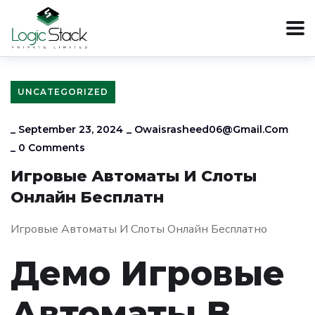
UNCATEGORIZED
_
September 23, 2024
_
Owaisrasheed06@gmail.com
_
0 Comments
Игровые Автоматы И Слоты
Онлайн Бесплатн
Игровые Автоматы И Слоты Онлайн Бесплатно
Демо Игровые
Автоматы В