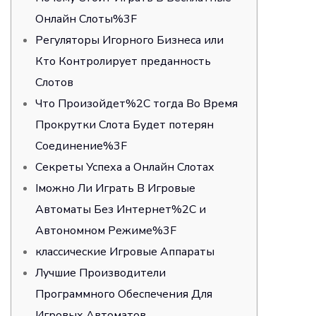
Онлайн Слоты%3F
Регуляторы Игорного Бизнеса или
Кто Контролирует преданность
Слотов
Что Произойдет%2C тогда Во Время
Прокрутки Слота Будет потерян
Соединение%3F
Секреты Успеха а Онлайн Слотах
Iможно Ли Играть В Игровые
Автоматы Без Интернет%2C и
Автономном Режиме%3F
классические Игровые Аппараты
Лучшие Производители
Программного Обеспечения Для
Игровых Автоматов