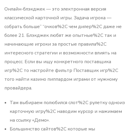
Онлайн-блэкджек — это электронная версия
классической карточной игры. Задача игрока —
собрать больше” “очков%2C чем дилер%2C даже не
более 21. Блэкджек любят же опытные%2C так и
начинающие игроки за простые правила%2C
интересного стратегии и возможности влиять на
процесс. Если вы ищу конкретного поставщика
игр%2C то настройте фильтр Поставщик игр%2C
того найти казино пиппардом играми от нужному
провайдера.
Там выбираем полюбился слот%2C рулетку одноиз
карточную игру%2C наводим курсор и нажимаем
на ссылку «Демо».
Большинство сайтов%2C которые мы