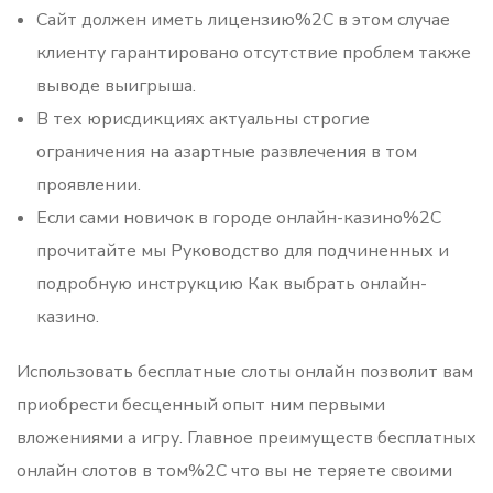
Сайт должен иметь лицензию%2C в этом случае
клиенту гарантировано отсутствие проблем также
выводе выигрыша.
В тех юрисдикциях актуальны строгие
ограничения на азартные развлечения в том
проявлении.
Если сами новичок в городе онлайн-казино%2C
прочитайте мы Руководство для подчиненных и
подробную инструкцию Как выбрать онлайн-
казино.
Использовать бесплатные слоты онлайн позволит вам
приобрести бесценный опыт ним первыми
вложениями а игру. Главное преимуществ бесплатных
онлайн слотов в том%2C что вы не теряете своими