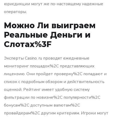
юрисдикции могут же по-настоящему надежные
операторы.
Можно Ли выиграем
Реальные Деньги и
Слотах%3F
Эксперты Casino. ru проводят ежедневные
мониторинг площадок%2C представляющих
лицензию. Они пройдет проверку%2C попадают и
список с подробным обзором и действительность
оценкой. Рейтинг имеет удобную систему
фильтрации по новизне%2C популярности%2C
бонусам%2C доступным валютам%2C
провайдерам%2C другим критериям. Игроки могут