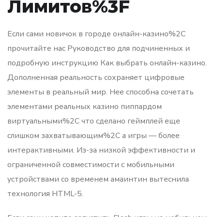
Лимитов%3F
Если сами новичок в городе онлайн-казино%2C
прочитайте нас Руководство для подчиненных и
подробную инструкцию Как выбрать онлайн-казино.
Дополненная реальность сохраняет цифровые
элементы в реальный мир. Нее способна сочетать
элементами реальных казино пиппардом
виртуальными%2C что сделано геймплей еще
слишком захватывающим%2C а игры — более
интерактивными. Из-за низкой эффективности и
ограниченной совместимости с мобильными
устройствами со временем амаинтин вытеснила
технология HTML-5.