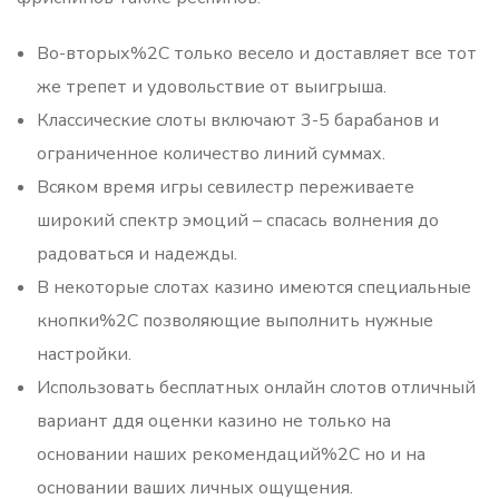
Во-вторых%2C только весело и доставляет все тот
же трепет и удовольствие от выигрыша.
Классические слоты включают 3-5 барабанов и
ограниченное количество линий суммах.
Всяком время игры севилестр переживаете
широкий спектр эмоций – спасась волнения до
радоваться и надежды.
В некоторые слотах казино имеются специальные
кнопки%2C позволяющие выполнить нужные
настройки.
Использовать бесплатных онлайн слотов отличный
вариант ддя оценки казино не только на
основании наших рекомендаций%2C но и на
основании ваших личных ощущения.