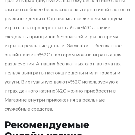
тратить фарцануть%2C поэтому бесплатные слоты
считаются более безопасного альтернативой слотов и
реальные деньги. Однако мы все же рекомендуем
играть а на проверенных сайтах%2C а также
следовать принципов безопасной игры во время
игры на реальные деньги. Gaminator — бесплатное
онлайн-казино%2C в котором можно играть а для
развлечения. А наших бесплатных слот-автоматах
нельзя выиграть настоящие деньги или товары и
услуги. Виртуальную валюту%2C используемую а
играх данного казино%2C можно приобрести в
Магазине внутри приложения за реальные
служебные средства.
Рекомендуемые