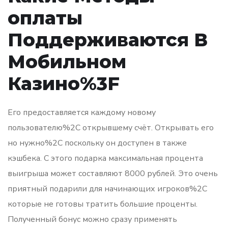
оплаты
Поддерживаются В
Мобильном
Казино%3F
Его предоставляется каждому новому
пользователю%2C открывшему счёт. Открывать его
но нужно%2C поскольку он доступен в также
кэшбека. С этого подарка максимальная процента
выигрыша может составляют 8000 рублей. Это очень
приятный подарили для начинающих игроков%2C
которые не готовы тратить большие проценты.
Полученный бонус можно сразу применять