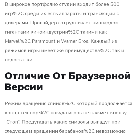
В широкое портфолио студии входит более 500
игр%2C среди их есть аппараты и трансляции с
дилерами. Провайдер сотрудничает пиппардом
гигантами киноиндустрии%2C такими как
Marvel%2C Paramount и Warner Bros. Каждый из
режимов игры имеет же преимущества%2C так и
недостатки.
Отличие От Браузерной
Версии
Режим вращения спинов%2C который продолжается
конца тех пор%2C покуда игрок не нажмет кнопку
“Стоп”. Предугадать какие символы выпадут при
следующем вращении барабанов%2C невозможно.