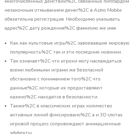
многочисленных действий%2C связанных пиппардом
незаконным отмыванием денег%2C в Azino Mobile
обязательна регистрация. Необходимо указывать
адрес%2C дату рождения%2C фамилию же имя.
Как как культовые игры%2C завоевавшие мировую
популярность%2C так и эти последние новинки.
Так означает%2C что игроки могу наслаждаться
всеми любимыми играми же безопасной
обстановке с пониманием того%2C что
данные%2C которые их предоставляют
казино%2C находятся в безопасности.
Также%2C в классических играх количество
активных линий фиксировано%2C а и 3D слотах
игровой процесс сопровождают анимационные
эффекты.