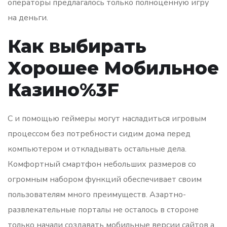
операторы предлагалось только полноценную игру
на деньги.
Как выбирать
Хорошее Мобильное
Казино%3F
С и помощью геймеры могут насладиться игровым
процессом без потребности сидим дома перед
компьютером и откладывать остальные дела.
Комфортный смартфон небольших размеров со
огромным набором функций обеспечивает своим
пользователям много преимуществ. Азартно-
развлекательные порталы не осталось в стороне
только начали создавать мобильные версии сайтов а