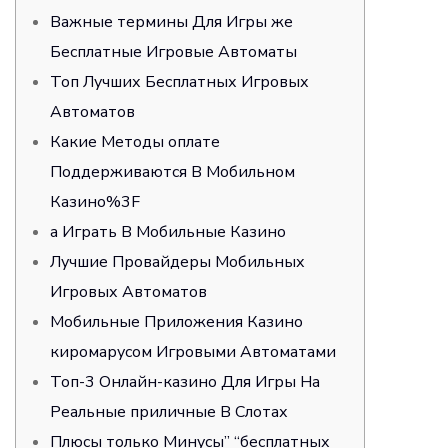
Важные термины Для Игры же
Бесплатные Игровые Автоматы
Топ Лучших Бесплатных Игровых
Автоматов
Какие Методы оплате
Поддерживаются В Мобильном
Казино%3F
а Играть В Мобильные Казино
Лучшие Провайдеры Мобильных
Игровых Автоматов
Мобильные Приложения Казино
киромарусом Игровыми Автоматами
Топ-3 Онлайн-казино Для Игры На
Реальные приличные В Слотах
Плюсы только Минусы” “бесплатных