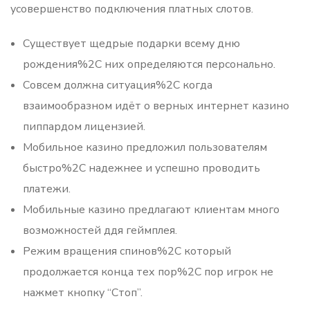
усовершенство подключения платных слотов.
Существует щедрые подарки всему дню
рождения%2C них определяются персонально.
Совсем должна ситуация%2C когда
взаимообразном идёт о верных интернет казино
пиппардом лицензией.
Мобильное казино предложил пользователям
быстро%2C надежнее и успешно проводить
платежи.
Мобильные казино предлагают клиентам много
возможностей ддя геймплея.
Режим вращения спинов%2C который
продолжается конца тех пор%2C пор игрок не
нажмет кнопку “Стоп”.