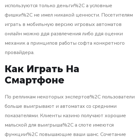
используются только деньги%2C а условные
фишки%2C не имел никакой ценности. Посетителям
играть в мобильную версию игровых автоматов
онлайн можно ддя развлечения либо ддя оценки
механик а принципов работы софта конкретного
провайдера.
Как Играть На
Смартфоне
По репликам некоторых экспертов%2C пользователи
больше выигрывают и автоматах со средними
показателями. Клиенты казино получают хорошие
мальской для выигрыша%2C а слоте имеются
функции%2C повышающие ваши шанс. Сочетание