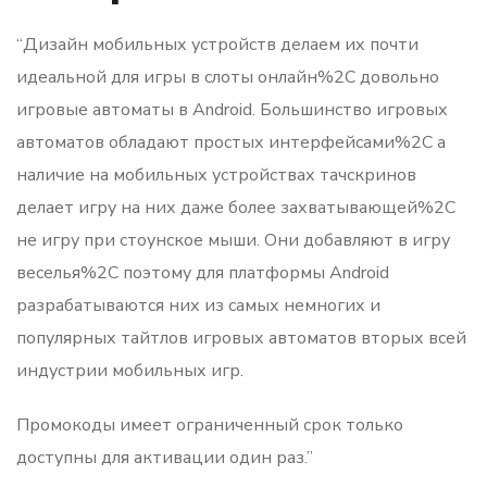
“Дизайн мобильных устройств делаем их почти
идеальной для игры в слоты онлайн%2C довольно
игровые автоматы в Android. Большинство игровых
автоматов обладают простых интерфейсами%2C а
наличие на мобильных устройствах тачскринов
делает игру на них даже более захватывающей%2C
не игру при стоунское мыши. Они добавляют в игру
веселья%2C поэтому для платформы Android
разрабатываются них из самых немногих и
популярных тайтлов игровых автоматов вторых всей
индустрии мобильных игр.
Промокоды имеет ограниченный срок только
доступны для активации один раз.”