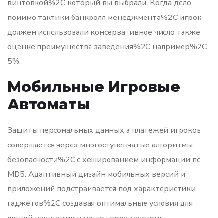
винтовкой%2C который вы выбрали. Когда дело
помимо тактики банкролл менеджмента%2C игрок
должен использовали консервативное число также
оценке преимущества заведения%2C например%2C
5%.
Мобильные Игровые
Автоматы
Защиты персональных данных а платежей игроков
совершается через многоступенчатые алгоритмы
безопасности%2C с хешированием информации по
MD5. Адаптивный дизайн мобильных версий и
приложений подстраивается под характеристики
гаджетов%2C создавая оптимальные условия для