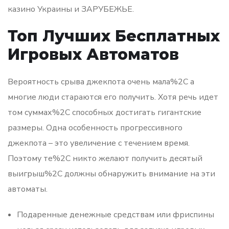
казино Украины и ЗАРУБЕЖЬЕ.
Топ Лучших Бесплатных
Игровых Автоматов
Вероятность срыва джекпота очень мала%2C а
многие люди стараются его получить. Хотя речь идет
том суммах%2C способных достигать гигантские
размеры. Одна особенность прогрессивного
джекпота – это увеличение с течением время.
Поэтому те%2C никто желают получить десятый
выигрыш%2C должны обнаружить внимание на эти
автоматы.
Подаренные денежные средствам или фриспины