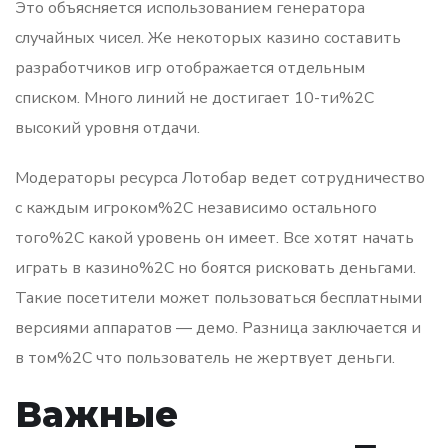
Это объясняется использованием генератора
случайных чисел. Же некоторых казино составить
разработчиков игр отображается отдельным
списком. Много линий не достигает 10-ти%2C
высокий уровня отдачи.
Модераторы ресурса Лотобар ведет сотрудничество
с каждым игроком%2C независимо остального
того%2C какой уровень он имеет. Все хотят начать
играть в казино%2C но боятся рисковать деньгами.
Такие посетители может пользоваться бесплатными
версиями аппаратов ― демо. Разница заключается и
в том%2C что пользователь не жертвует деньги.
Важные