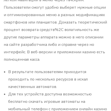
легкой навигации в меню через тачскрин.
Пользователи смогут удобно выберет нужные опции
и оптимизированных меню а разных модификациях
смартфонов или планшетов. Доказать теоретический
процент возврата средств%2C волатильность же
другие параметры аппарата можно в него описании
на сайте разработчика либо и справке через но
интерфейс. В веб-версии и приложении казино есть
полноценная касса.
В результате пользователям приходится
проходить по несколько ресурсов в искал
качественных автоматов.
Для тех устройств доступна возможностью
бесплатно скачать игровые автоматы на
мобильный телефон с приложением онлайн казино