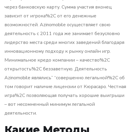
через банковскую карту. Сумма участия вконец
зависит от игрока%2C от его денежные
возможностей. Azinomobile осуществляет свою
деятельность с 2011 года же занимает безусловно
лидерство места среди многих заведений благодаря
инновационному подходу к рынку онлайн игр.
Минимальное кредо компании – качество%2C
открытость%2C беззаветную. Деятельность
Azinomobile являлись” “совершенно легальной%2C об
том говорит наличие лицензии от Кюрасаро. Честная
игра%2C позволяющая получать хорошие выигрыши
– вот несомненный минимум легальной
деятельности.
Какие Методы