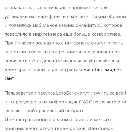
разрабатывать специальные приложения для
установки на смартфоны и планшеты. Таким образом
и появилось мобильное казино онлайн%2C которое
позволило в мир геймера еще больше комфортнее.
Практически все казино в интернете смогут играть
клиентам в бесплатном режиме и неограниченном
количестве. А отдельные игровые клубы даже для
демо просят пройти регистрацию
мост бет вход на
сайт
.
Пользователи ресурса LotoBar смогут изучить со всей
интересующего их информацией%2C после чего они
сделают свой правильный выбрать.
Демонстрационный режим игры отличается от
оригинального отсутствием рисков. Дли ставок