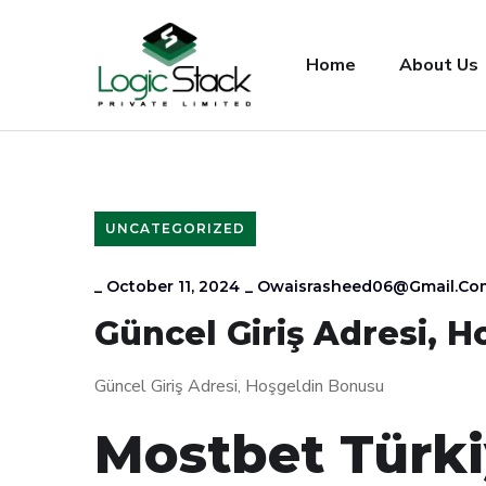
Home
About Us
UNCATEGORIZED
_
October 11, 2024
_
Owaisrasheed06@gmail.co
Güncel Giriş Adresi, 
Güncel Giriş Adresi, Hoşgeldin Bonusu
Mostbet Türki