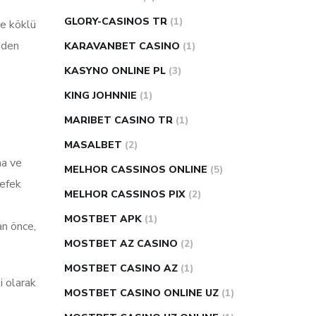
GLORY-CASINOS TR
(1)
ve köklü
nden
KARAVANBET CASINO
(1)
KASYNO ONLINE PL
(3)
KING JOHNNIE
(1)
MARIBET CASINO TR
(1)
MASALBET
(2)
ma ve
MELHOR CASSINOS ONLINE
(5)
tefek
MELHOR CASSINOS PIX
(2)
MOSTBET APK
(1)
an önce,
MOSTBET AZ CASINO
(2)
MOSTBET CASINO AZ
(1)
i olarak
MOSTBET CASINO ONLINE UZ
(1)