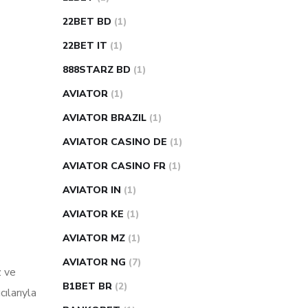
22BET BD
(1)
22BET IT
(1)
888STARZ BD
(1)
AVIATOR
(1)
AVIATOR BRAZIL
(1)
AVIATOR CASINO DE
(1)
AVIATOR CASINO FR
(1)
AVIATOR IN
(1)
AVIATOR KE
(1)
AVIATOR MZ
(1)
AVIATOR NG
(7)
z ve
B1BET BR
(2)
cılarıyla