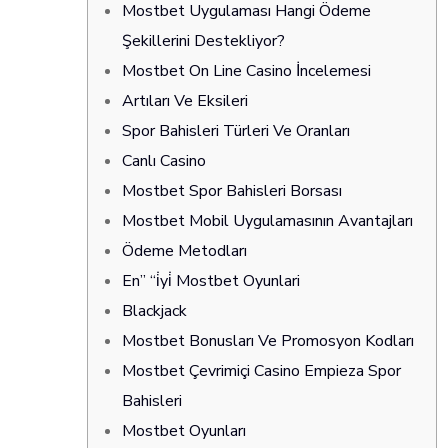
Mostbet Uygulaması Hangi Ödeme
Şekillerini Destekliyor?
Mostbet On Line Casino İncelemesi
Artıları Ve Eksileri
Spor Bahisleri Türleri Ve Oranları
Canlı Casino
Mostbet Spor Bahisleri Borsası
Mostbet Mobil Uygulamasının Avantajları
Ödeme Metodları
En” “i̇yi̇ Mostbet Oyunlari
Blackjack
Mostbet Bonusları Ve Promosyon Kodları
Mostbet Çevrimiçi Casino Empieza Spor
Bahisleri
Mostbet Oyunları