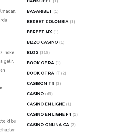
BANKOBET
(1)
 olmadan,
BASARIBET
(1)
arda
BBRBET COLOMBIA
(1)
BBRBET MX
(1)
BIZZO CASINO
(1)
zı riske
BLOG
(118)
 gelir.
BOOK OF RA
(1)
dan
BOOK OF RA IT
(2)
CASIBOM TR
(1)
r.
CASINO
(43)
CASINO EN LIGNE
(1)
CASINO EN LIGNE FR
(1)
kte ki bu
CASINO ONLINA CA
(2)
cihazlar