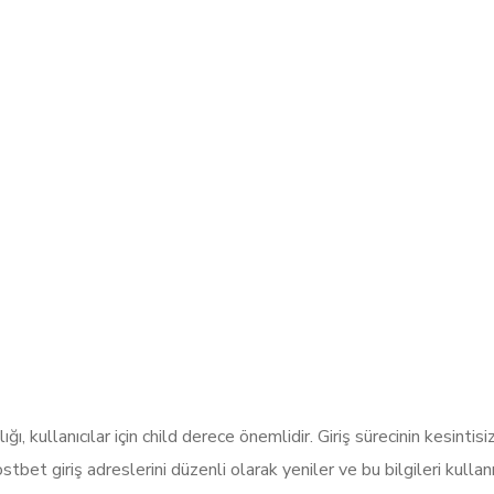
 kullanıcılar için child derece önemlidir. Giriş sürecinin kesintisi
bet giriş adreslerini düzenli olarak yeniler ve bu bilgileri kullanı