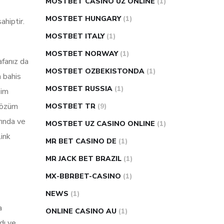
MOSTBET CASINO UZ ONLINE
(1)
MOSTBET HUNGARY
(1)
ahiptir.
MOSTBET ITALY
(1)
MOSTBET NORWAY
(1)
afanız da
MOSTBET OZBEKISTONDA
(1)
 bahis
MOSTBET RUSSIA
(1)
şim
 çözüm
MOSTBET TR
(9)
rında ve
MOSTBET UZ CASINO ONLINE
(1)
link
MR BET CASINO DE
(1)
MR JACK BET BRAZIL
(1)
MX-BBRBET-CASINO
(1)
NEWS
(1)
a
ONLINE CASINO AU
(1)
dı ve