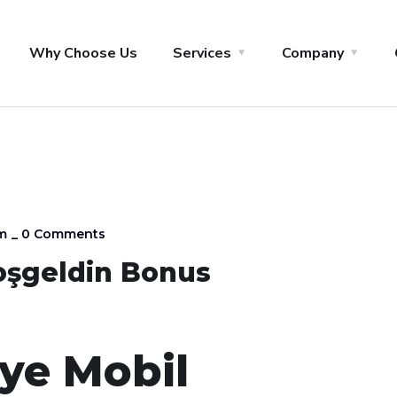
Why Choose Us
Services
Company
m
_
0 Comments
Hoşgeldin Bonus
ye Mobil