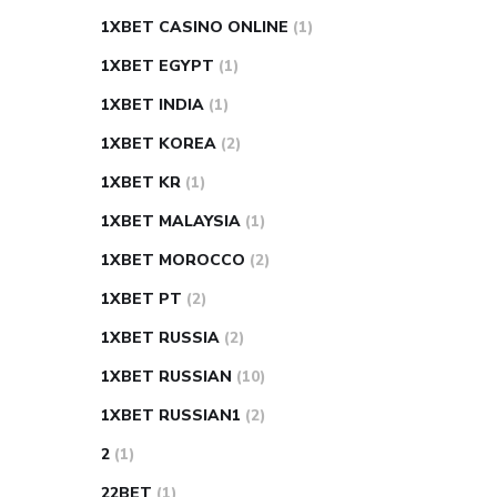
1XBET CASINO ONLINE
(1)
1XBET EGYPT
(1)
1XBET INDIA
(1)
1XBET KOREA
(2)
1XBET KR
(1)
1XBET MALAYSIA
(1)
1XBET MOROCCO
(2)
1XBET PT
(2)
1XBET RUSSIA
(2)
1XBET RUSSIAN
(10)
1XBET RUSSIAN1
(2)
2
(1)
22BET
(1)