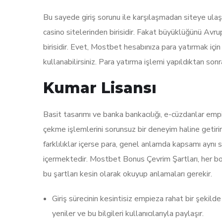
Bu sayede giriş sorunu ile karşılaşmadan siteye ulaş
casino sitelerinden birisidir. Fakat büyüklüğünü Avr
birisidir. Evet, Mostbet hesabınıza para yatırmak içi
kullanabilirsiniz. Para yatırma işlemi yapıldıktan so
Kumar Lisansı
Basit tasarımı ve banka bankacılığı, e-cüzdanlar empi
çekme işlemlerini sorunsuz bir deneyim haline getirir
farklılıklar içerse para, genel anlamda kapsamı aynı 
içermektedir. Mostbet Bonus Çevrim Şartları, her bo
bu şartları kesin olarak okuyup anlamaları gerekir.
Giriş sürecinin kesintisiz empieza rahat bir şekil
yeniler ve bu bilgileri kullanıcılarıyla paylaşır.