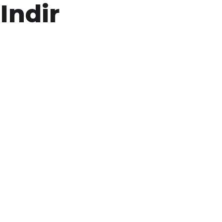
Indir