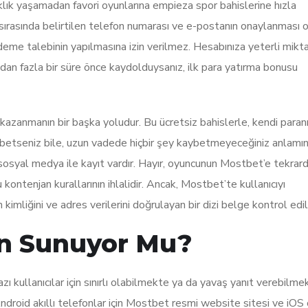
aklık yaşamadan favori oyunlarına empieza spor bahislerine hızla
t sırasında belirtilen telefon numarası ve e-postanın onaylanması
me talebinin yapılmasına izin verilmez. Hesabınıza yeterli mikt
aydan fazla bir süre önce kaydolduysanız, ilk para yatırma bonusu
 kazanmanın bir başka yoludur. Bu ücretsiz bahislerle, kendi paranı
aybetseniz bile, uzun vadede hiçbir şey kaybetmeyeceğiniz anlamına
osyal medya ile kayıt vardır. Hayır, oyuncunun Mostbet’e tekrar
 kontenjan kurallarının ihlalidir. Ancak, Mostbet’te kullanıcıyı
imliğini ve adres verilerini doğrulayan bir dizi belge kontrol edili
ın Sunuyor Mu?
kullanıcılar için sınırlı olabilmekte ya da yavaş yanıt verebilme
Android akıllı telefonlar için Mostbet resmi website sitesi ve iOS 