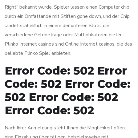
Right“ bekannt wurde. Spieler lassen einen Computer chip
durch ein Omfattande mit Stiften gone down, und der Chip
landet schließlich in einem der unteren Slots, die
verschiedene Geldbeträge oder Multiplikatoren bieten.
Plinko Internet casinos sind Online Internet casinos, die das
beliebte Plinko Spiel anbieten.
Error Code: 502 Error
Code: 502 Error Code:
502 Error Code: 502
Error Code: 502
Nach Ihrer Anmeldung steht Ihnen die Möglichkeit offen,
eine Einzahlung über tätigen, beispielsweise mit