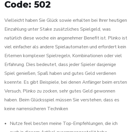
Code: 502
Vielleicht haben Sie Glück sowie erhalten bei Ihrer heutigen
Einzahlung unter Stake zusätzliches Spielgeld, was
natürlich diese woche ein angenehmer Benefit ist. Plinko ist
viel einfacher als andere Spielautomaten und erfordert kein
Erlernen komplexer Spielregeln, Kombinationen oder viel
Erfahrung. Dies bedeutet, dass jeder Spieler dasjenige
Spiel genießen, Spaß haben und gutes Geld verdienen
koennte. Es gibt Beispiele, bei denen Anfänger beim ersten
Versuch, Plinko zu zocken, sehr gutes Geld gewonnen
haben. Beim Glücksspiel müssen Sie verstehen, dass es
keine narrensicheren Techniken
Nutze feel besten meine Top-Empfehlungen, die ich