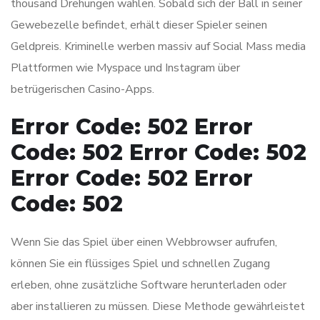
thousand Drehungen wählen. Sobald sich der Ball in seiner
Gewebezelle befindet, erhält dieser Spieler seinen
Geldpreis. Kriminelle werben massiv auf Social Mass media
Plattformen wie Myspace und Instagram über
betrügerischen Casino-Apps.
Error Code: 502 Error
Code: 502 Error Code: 502
Error Code: 502 Error
Code: 502
Wenn Sie das Spiel über einen Webbrowser aufrufen,
können Sie ein flüssiges Spiel und schnellen Zugang
erleben, ohne zusätzliche Software herunterladen oder
aber installieren zu müssen. Diese Methode gewährleistet