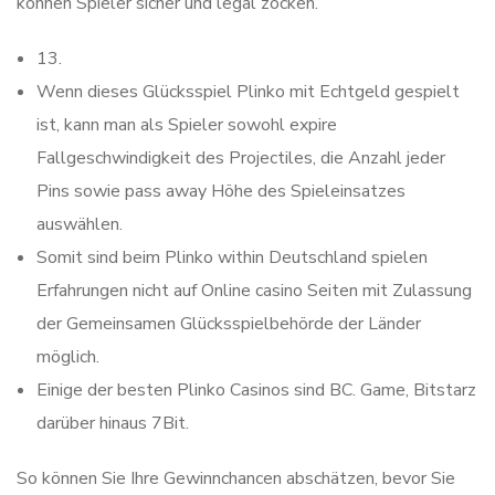
können Spieler sicher und legal zocken.
13.
Wenn dieses Glücksspiel Plinko mit Echtgeld gespielt
ist, kann man als Spieler sowohl expire
Fallgeschwindigkeit des Projectiles, die Anzahl jeder
Pins sowie pass away Höhe des Spieleinsatzes
auswählen.
Somit sind beim Plinko within Deutschland spielen
Erfahrungen nicht auf Online casino Seiten mit Zulassung
der Gemeinsamen Glücksspielbehörde der Länder
möglich.
Einige der besten Plinko Casinos sind BC. Game, Bitstarz
darüber hinaus 7Bit.
So können Sie Ihre Gewinnchancen abschätzen, bevor Sie