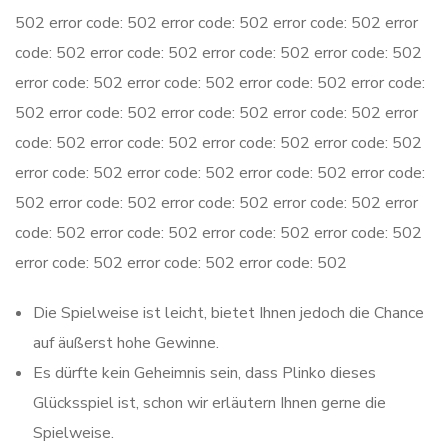
502 error code: 502 error code: 502 error code: 502 error
code: 502 error code: 502 error code: 502 error code: 502
error code: 502 error code: 502 error code: 502 error code:
502 error code: 502 error code: 502 error code: 502 error
code: 502 error code: 502 error code: 502 error code: 502
error code: 502 error code: 502 error code: 502 error code:
502 error code: 502 error code: 502 error code: 502 error
code: 502 error code: 502 error code: 502 error code: 502
error code: 502 error code: 502 error code: 502
Die Spielweise ist leicht, bietet Ihnen jedoch die Chance
auf äußerst hohe Gewinne.
Es dürfte kein Geheimnis sein, dass Plinko dieses
Glücksspiel ist, schon wir erläutern Ihnen gerne die
Spielweise.