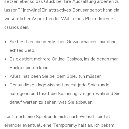
setzen ebenso das Glück bei Ihre Auszahlung arbeiten zu
lassen.” “[newline]Ein attraktives Bonusangebot kann ein
wesentlicher Aspek bei der Wahl eines Plinko Internet
casinos sein.
Sie besitzen die identischen Gewinnchancen, nur ohne
echtes Geld.
Es existiert mehrere Online-Casinos, inside denen man
Plinko spielen kann.
Alles, has been Sie bei dem Spiel tun müssen
Genau diese Ungewissheit macht jede Spielrunde
aufregend und lässt die Spannung steigen, während Sie
darauf warten zu sehen, was Sie abbauen.
Läuft noch eine Spielrunde nicht nach Wunsch, bietet
einander eventuell eine Temporarily halt an. Ich bekam