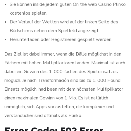
Sie können inside jedem guten On the web Casino Plinko
kostenlos spielen.
Der Verlauf der Wetten wird auf der linken Seite des
Bildschirms neben dem Spielfeld angezeigt.
Herunterladen oder Registrieren gespielt werden.
Das Ziel ist dabei immer, wenn die Bälle möglichst in den
Fächern mit hohen Multiplikatoren landen. Maximal ist auch
dabei ein Gewinn des 1. 000-fachen des Spieleinsatzes
möglich. Je nach Transformación sind bis zu 1. 000 Pound
Einsatz möglich, had been mit dem höchsten Multiplikator
einen maximalen Gewinn von 1 Mio. Es ist natürlich
unmöglich, sich Apps vorzustellen, die komplexer und
verständlicher sind oftmals als Plinko.
Error Code: 502 Error