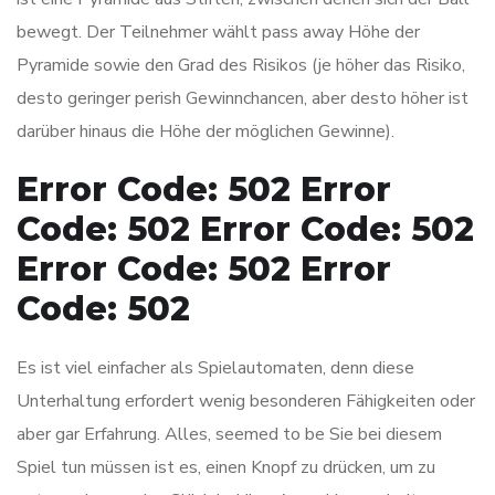
bewegt. Der Teilnehmer wählt pass away Höhe der
Pyramide sowie den Grad des Risikos (je höher das Risiko,
desto geringer perish Gewinnchancen, aber desto höher ist
darüber hinaus die Höhe der möglichen Gewinne).
Error Code: 502 Error
Code: 502 Error Code: 502
Error Code: 502 Error
Code: 502
Es ist viel einfacher als Spielautomaten, denn diese
Unterhaltung erfordert wenig besonderen Fähigkeiten oder
aber gar Erfahrung. Alles, seemed to be Sie bei diesem
Spiel tun müssen ist es, einen Knopf zu drücken, um zu