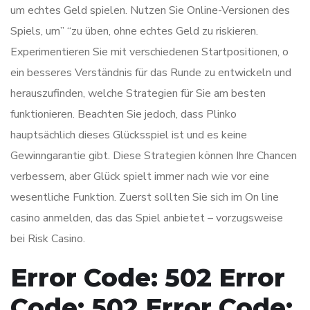
um echtes Geld spielen. Nutzen Sie Online-Versionen des
Spiels, um” “zu üben, ohne echtes Geld zu riskieren.
Experimentieren Sie mit verschiedenen Startpositionen, o
ein besseres Verständnis für das Runde zu entwickeln und
herauszufinden, welche Strategien für Sie am besten
funktionieren. Beachten Sie jedoch, dass Plinko
hauptsächlich dieses Glücksspiel ist und es keine
Gewinngarantie gibt. Diese Strategien können Ihre Chancen
verbessern, aber Glück spielt immer nach wie vor eine
wesentliche Funktion. Zuerst sollten Sie sich im On line
casino anmelden, das das Spiel anbietet – vorzugsweise
bei Risk Casino.
Error Code: 502 Error
Code: 502 Error Code: