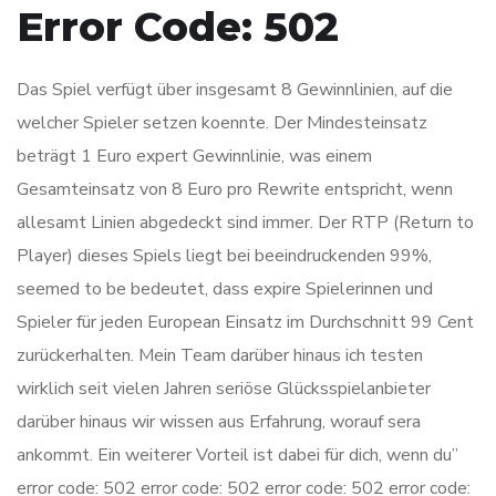
Error Code: 502
Das Spiel verfügt über insgesamt 8 Gewinnlinien, auf die
welcher Spieler setzen koennte. Der Mindesteinsatz
beträgt 1 Euro expert Gewinnlinie, was einem
Gesamteinsatz von 8 Euro pro Rewrite entspricht, wenn
allesamt Linien abgedeckt sind immer. Der RTP (Return to
Player) dieses Spiels liegt bei beeindruckenden 99%,
seemed to be bedeutet, dass expire Spielerinnen und
Spieler für jeden European Einsatz im Durchschnitt 99 Cent
zurückerhalten. Mein Team darüber hinaus ich testen
wirklich seit vielen Jahren seriöse Glücksspielanbieter
darüber hinaus wir wissen aus Erfahrung, worauf sera
ankommt. Ein weiterer Vorteil ist dabei für dich, wenn du”
error code: 502 error code: 502 error code: 502 error code: