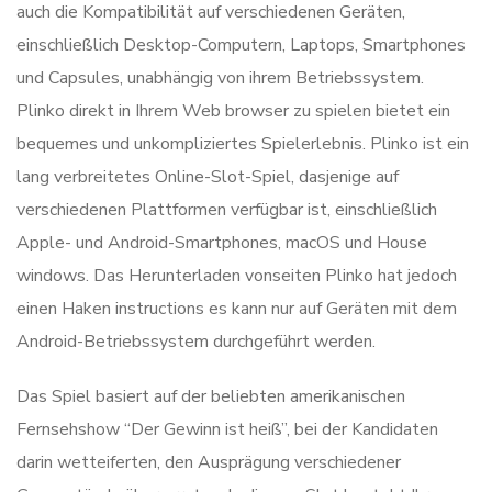
auch die Kompatibilität auf verschiedenen Geräten,
einschließlich Desktop-Computern, Laptops, Smartphones
und Capsules, unabhängig von ihrem Betriebssystem.
Plinko direkt in Ihrem Web browser zu spielen bietet ein
bequemes und unkompliziertes Spielerlebnis. Plinko ist ein
lang verbreitetes Online-Slot-Spiel, dasjenige auf
verschiedenen Plattformen verfügbar ist, einschließlich
Apple- und Android-Smartphones, macOS und House
windows. Das Herunterladen vonseiten Plinko hat jedoch
einen Haken instructions es kann nur auf Geräten mit dem
Android-Betriebssystem durchgeführt werden.
Das Spiel basiert auf der beliebten amerikanischen
Fernsehshow “Der Gewinn ist heiß”, bei der Kandidaten
darin wetteiferten, den Ausprägung verschiedener