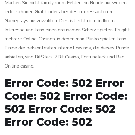
Machen Sie nicht family room Fehler, ein Runde nur wegen
jeder schönen Grafik oder aber des interessanteren
Gameplays auszuwählen. Dies ist echt nicht in Ihrem
Interesse und kann einen grausamen Scherz spielen. Es gibt
mehrere Online-Casinos, in denen man Plinko spielen kann.
Einige der bekanntesten Internet casinos, die dieses Runde
anbieten, sind BitStarz, 7Bit Casino, FortuneJack und Bao
On line casino.
Error Code: 502 Error
Code: 502 Error Code:
502 Error Code: 502
Error Code: 502