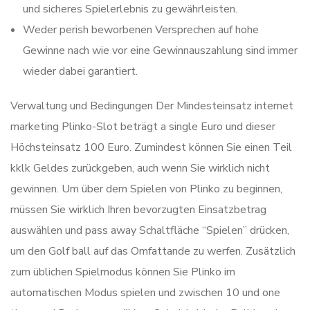
und sicheres Spielerlebnis zu gewährleisten.
Weder perish beworbenen Versprechen auf hohe
Gewinne nach wie vor eine Gewinnauszahlung sind immer
wieder dabei garantiert.
Verwaltung und Bedingungen Der Mindesteinsatz internet
marketing Plinko-Slot beträgt a single Euro und dieser
Höchsteinsatz 100 Euro. Zumindest können Sie einen Teil
kklk Geldes zurückgeben, auch wenn Sie wirklich nicht
gewinnen. Um über dem Spielen von Plinko zu beginnen,
müssen Sie wirklich Ihren bevorzugten Einsatzbetrag
auswählen und pass away Schaltfläche “Spielen” drücken,
um den Golf ball auf das Omfattande zu werfen. Zusätzlich
zum üblichen Spielmodus können Sie Plinko im
automatischen Modus spielen und zwischen 10 und one