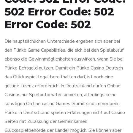
502 Error Code: 502
Error Code: 502
Die hauptsächlichen Unterschiede ergeben sich aber bei
den Plinko Game Capabilities, die sich bei den Spielablauf
ebenso die Gewinnmöglichkeiten auswirken, wenn Sie bei
Plinko Echtgeld nutzen. Damit ein Plinko Casino Deutsch
das Glücksspiel legal bereithalten darf, ist noch eine
gültige Lizenz erforderlich. In Deutschland dürfen Online
Casinos nur Spielautomaten anbieten, allerdings keine
sonstigen On line casino Games. Somit sind immer beim
Plinko in Deutschland spielen Erfahrungen nicht auf Casino
Seiten mit Zulassung der Gemeinsamen
Glücksspielbehörde der Länder möglich. Sie können aber