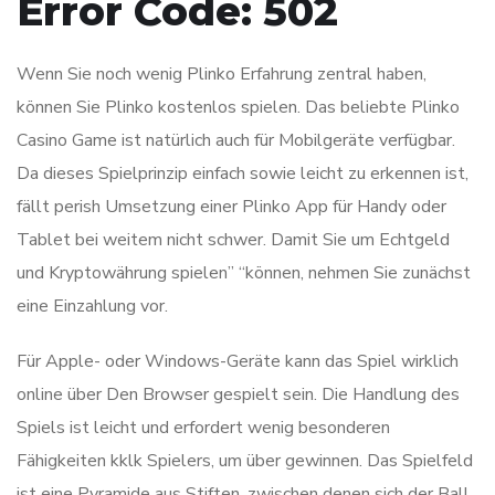
Error Code: 502
Wenn Sie noch wenig Plinko Erfahrung zentral haben,
können Sie Plinko kostenlos spielen. Das beliebte Plinko
Casino Game ist natürlich auch für Mobilgeräte verfügbar.
Da dieses Spielprinzip einfach sowie leicht zu erkennen ist,
fällt perish Umsetzung einer Plinko App für Handy oder
Tablet bei weitem nicht schwer. Damit Sie um Echtgeld
und Kryptowährung spielen” “können, nehmen Sie zunächst
eine Einzahlung vor.
Für Apple- oder Windows-Geräte kann das Spiel wirklich
online über Den Browser gespielt sein. Die Handlung des
Spiels ist leicht und erfordert wenig besonderen
Fähigkeiten kklk Spielers, um über gewinnen. Das Spielfeld
ist eine Pyramide aus Stiften, zwischen denen sich der Ball