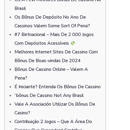
Brasil
Os Bônus De Depósito No Ano De
Cassinos Valem Some Sort Of Pena?
#7 Betnacional – Mais De 2 000 Jogos
Com Depósitos Acessíveis
Melhores Internet Sites De Cassino Com
Bônus De Boas-vindas De 2024
Bônus De Cassino Online – Valem A
Pena?
É Iniciante? Entenda Os Bônus De Cassino
“bônus De Cassino Not Any Brasil
Vale A Asociación Utilizar Os Bônus De
Casino?
Contribuição 2 Jogos – Que A Área Do