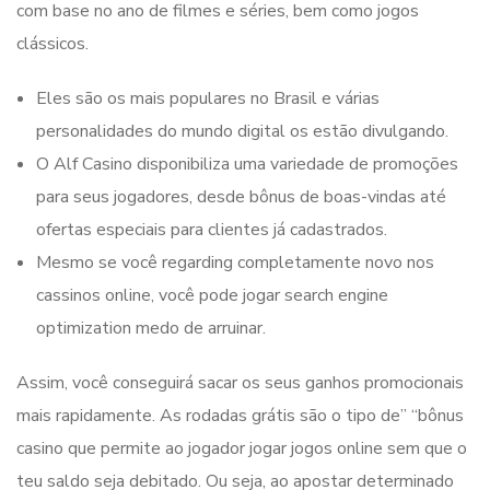
com base no ano de filmes e séries, bem como jogos
clássicos.
Eles são os mais populares no Brasil e várias
personalidades do mundo digital os estão divulgando.
O Alf Casino disponibiliza uma variedade de promoções
para seus jogadores, desde bônus de boas-vindas até
ofertas especiais para clientes já cadastrados.
Mesmo se você regarding completamente novo nos
cassinos online, você pode jogar search engine
optimization medo de arruinar.
Assim, você conseguirá sacar os seus ganhos promocionais
mais rapidamente. As rodadas grátis são o tipo de” “bônus
casino que permite ao jogador jogar jogos online sem que o
teu saldo seja debitado. Ou seja, ao apostar determinado