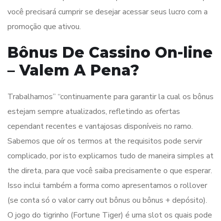
você precisará cumprir se desejar acessar seus lucro com a
promoção que ativou.
Bônus De Cassino On-line
– Valem A Pena?
Trabalhamos” “continuamente para garantir la cual os bônus
estejam sempre atualizados, refletindo as ofertas
cependant recentes e vantajosas disponíveis no ramo.
Sabemos que oír os termos at the requisitos pode servir
complicado, por isto explicamos tudo de maneira simples at
the direta, para que você saiba precisamente o que esperar.
Isso inclui também a forma como apresentamos o rollover
(se conta só o valor carry out bônus ou bônus + depósito).
O jogo do tigrinho (Fortune Tiger) é uma slot os quais pode