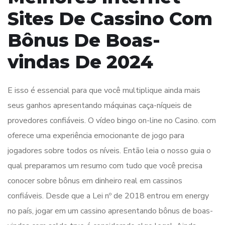
Sites De Cassino Com
Bônus De Boas-
vindas De 2024
E isso é essencial para que você multiplique ainda mais
seus ganhos apresentando máquinas caça-níqueis de
provedores confiáveis. O vídeo bingo on-line no Casino. com
oferece uma experiência emocionante de jogo para
jogadores sobre todos os níveis. Então leia o nosso guia o
qual preparamos um resumo com tudo que você precisa
conocer sobre bônus em dinheiro real em cassinos
confiáveis. Desde que a Lei nº de 2018 entrou em energy
no país, jogar em um cassino apresentando bônus de boas-