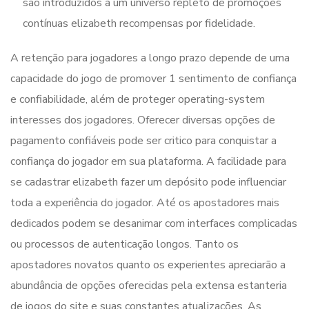
são introduzidos a um universo repleto de promoções
contínuas elizabeth recompensas por fidelidade.
A retenção para jogadores a longo prazo depende de uma
capacidade do jogo de promover 1 sentimento de confiança
e confiabilidade, além de proteger operating-system
interesses dos jogadores. Oferecer diversas opções de
pagamento confiáveis pode ser critico para conquistar a
confiança do jogador em sua plataforma. A facilidade para
se cadastrar elizabeth fazer um depósito pode influenciar
toda a experiência do jogador. Até os apostadores mais
dedicados podem se desanimar com interfaces complicadas
ou processos de autenticação longos. Tanto os
apostadores novatos quanto os experientes apreciarão a
abundância de opções oferecidas pela extensa estanteria
de jogos do site e suas constantes atualizações. As