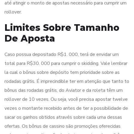
até atingir o monto de apostas necessário para cumprir um
rollover.
Limites Sobre Tamanho
De Aposta
Caso possua depositado R$1. 000, terá de envidar um
total para R$30. 000 para cumprir o skidding. Vale lembrar
la cual o bônus sobre depósito tem prioridade sobre as
rodadas grátis. É imprecindible ter em atenção que tanto to
bônus das rodadas grátis, do Aviator e da roleta têm um
rollover de 10 vezes. Ou seja, você precisa apostar twelve
vezes o montante recebido antes de ter a possibilidade de
sacar os ganhos obtidos através sobre cada uma dessas
ofertas. Os bônus de cassino são promoções oferecidas