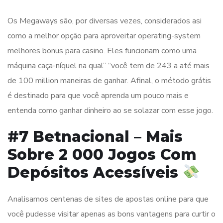
Os Megaways são, por diversas vezes, considerados asi
como a melhor opção para aproveitar operating-system
melhores bonus para casino. Eles funcionam como uma
máquina caça-níquel na qual” “você tem de 243 a até mais
de 100 million maneiras de ganhar. Afinal, o método grátis
é destinado para que você aprenda um pouco mais e
entenda como ganhar dinheiro ao se solazar com esse jogo.
#7 Betnacional – Mais
Sobre 2 000 Jogos Com
Depósitos Acessíveis
Analisamos centenas de sites de apostas online para que
você pudesse visitar apenas as bons vantagens para curtir o