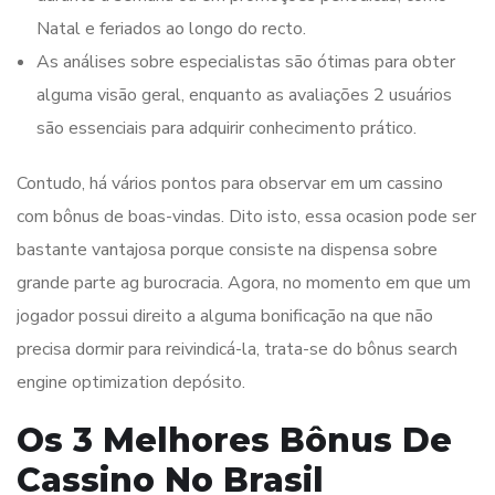
Natal e feriados ao longo do recto.
As análises sobre especialistas são ótimas para obter
alguma visão geral, enquanto as avaliações 2 usuários
são essenciais para adquirir conhecimento prático.
Contudo, há vários pontos para observar em um cassino
com bônus de boas-vindas. Dito isto, essa ocasion pode ser
bastante vantajosa porque consiste na dispensa sobre
grande parte ag burocracia. Agora, no momento em que um
jogador possui direito a alguma bonificação na que não
precisa dormir para reivindicá-la, trata-se do bônus search
engine optimization depósito.
Os 3 Melhores Bônus De
Cassino No Brasil