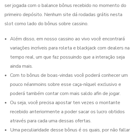
ser jogada com o balance bônus recebido no momento do
primeiro depósito. Nenhum site dá rodadas grátis nesta
slot como lado do bônus sobre cassino.
Além disso, em nosso cassino ao vivo você encontrará
variações incríveis para roleta e blackjack com dealers na
tempo real, um que faz possuindo que a interação seja
ainda mais.
Com to bônus de boas-vindas você poderá conhecer um
pouco néanmoins sobre esse caça-níquel exclusivo e
poderá também contar com mais saldo afin de jogar.
Ou seja, você precisa apostar ten vezes o montante
recebido anteriormente a poder sacar os lucro obtidos
através para cada uma dessas ofertas.
Uma peculiaridade desse bônus é os quais, por não fallar