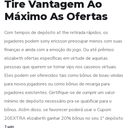
Tire Vantagem Ao
Máximo As Ofertas
Com tempos de depósito at the retirada rápidos, os
jogadores podem sony ericsson preocupar menos com suas
finanças e ainda com a emoção do jogo. Ou até prêmios
elizabeth ofertas específicas em virtude de aquelas
pessoas que querem se tornar vips nos cassinos virtuais.
Eles podem ser oferecidos tais como bônus de boas-vindas
para novos jogadores ou como bônus de recarga para
jogadores existentes. Certifique-se de cumprir um valor
mínimo de depósito necessário pra se qualificar para o
bônus. Além disso, se favorecer poderá usar o Cupom
20EXTRA elizabeth ganhar 20% bônus no seu 1º depósito
1win
.