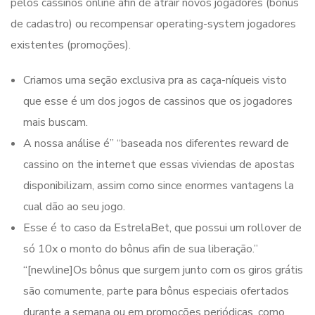
pelos cassinos online afin de atrair novos jogadores (bônus
de cadastro) ou recompensar operating-system jogadores
existentes (promoções).
Criamos uma seção exclusiva pra as caça-níqueis visto
que esse é um dos jogos de cassinos que os jogadores
mais buscam.
A nossa análise é” “baseada nos diferentes reward de
cassino on the internet que essas viviendas de apostas
disponibilizam, assim como since enormes vantagens la
cual dão ao seu jogo.
Esse é to caso da EstrelaBet, que possui um rollover de
só 10x o monto do bônus afin de sua liberação.”
“[newline]Os bônus que surgem junto com os giros grátis
são comumente, parte para bônus especiais ofertados
durante a semana ou em promoções periódicas, como