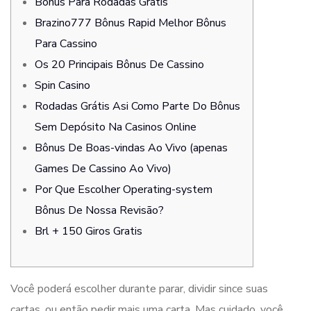
Bônus Para Rodadas Grátis
Brazino777 Bônus Rapid Melhor Bônus
Para Cassino
Os 20 Principais Bônus De Cassino
Spin Casino
Rodadas Grátis Asi Como Parte Do Bônus
Sem Depósito Na Casinos Online
Bônus De Boas-vindas Ao Vivo (apenas
Games De Cassino Ao Vivo)
Por Que Escolher Operating-system
Bônus De Nossa Revisão?
Brl + 150 Giros Gratis
Você poderá escolher durante parar, dividir since suas
cartas, ou então pedir mais uma carta. Mas cuidado, você