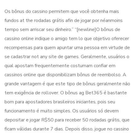
Os bônus do cassino permitem que você obtenha mais
fundos at the rodadas grátis afin de jogar por néanmoins
tempo sem arriscar seu dinheiro.” “[newline]O bônus de
cassino online indique o amigo tem lo que objetivo oferecer
recompensas para quem apuntar uma pessoa em virtude de
se cadastrar not any site de games. Geralmente, usuários o
qual apostam frequentemente costumam confiar em
cassinos online que disponibilizam bônus de reembolso. A
grande vantagem é que este tipo de bônus geralmente não
tem exigência de rollover. O bônus ag Bet365 é bastante
bom para apostadores brasileiros iniciantes, pois seu
funcionamento é muito simples. Os usuários só devem
depositar e jogar R$50 para receber 50 rodadas grátis, que
ficam válidas durante 7 dias. Depois disso, jogue no cassino