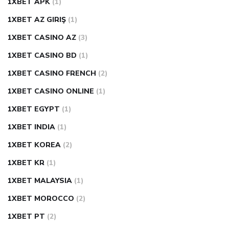
1XBET APK
(1)
1XBET AZ GIRIŞ
(1)
1XBET CASINO AZ
(3)
1XBET CASINO BD
(1)
1XBET CASINO FRENCH
(2)
1XBET CASINO ONLINE
(1)
1XBET EGYPT
(1)
1XBET INDIA
(1)
1XBET KOREA
(2)
1XBET KR
(1)
1XBET MALAYSIA
(1)
1XBET MOROCCO
(2)
1XBET PT
(2)