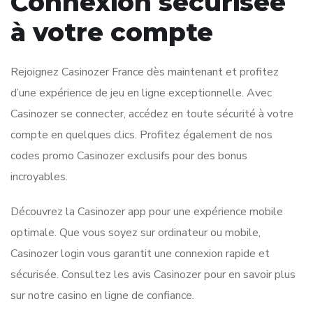
Connexion sécurisée
à votre compte
Rejoignez Casinozer France dès maintenant et profitez
d’une expérience de jeu en ligne exceptionnelle. Avec
Casinozer se connecter, accédez en toute sécurité à votre
compte en quelques clics. Profitez également de nos
codes promo Casinozer exclusifs pour des bonus
incroyables.
Découvrez la Casinozer app pour une expérience mobile
optimale. Que vous soyez sur ordinateur ou mobile,
Casinozer login vous garantit une connexion rapide et
sécurisée. Consultez les avis Casinozer pour en savoir plus
sur notre casino en ligne de confiance.