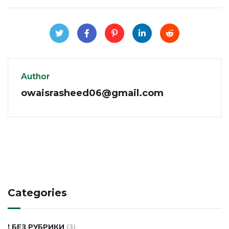
Author
owaisrasheed06@gmail.com
Categories
! БЕЗ РУБРИКИ
(3)