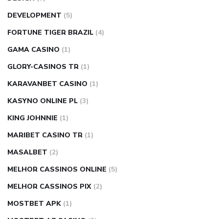
DEVELOPMENT
(5)
FORTUNE TIGER BRAZIL
(4)
GAMA CASINO
(1)
GLORY-CASINOS TR
(1)
KARAVANBET CASINO
(1)
KASYNO ONLINE PL
(3)
KING JOHNNIE
(1)
MARIBET CASINO TR
(1)
MASALBET
(2)
MELHOR CASSINOS ONLINE
(5)
MELHOR CASSINOS PIX
(2)
MOSTBET APK
(1)