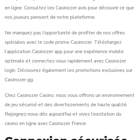
en ligne. Consultez les Casinozer avis pour découvrir ce que
nos joueurs pensent de notre plateforme.
Ne manquez pas l’opportunité de profiter de nos offres
spéciales avec le code promo Casinozer. Téléchargez
l’application Casinozer app pour une expérience mobile
optimale et connectez-vous rapidement avec Casinozer
login. Découvrez également les promotions exclusives sur
Casinozer gg.
Chez Casinozer Casino, nous vous offrons un environnement
de jeu sécurisé et des divertissements de haute qualité.
Rejoignez-nous dès aujourd’hui et vivez l’excitation du
casino en ligne avec Casinozer France.