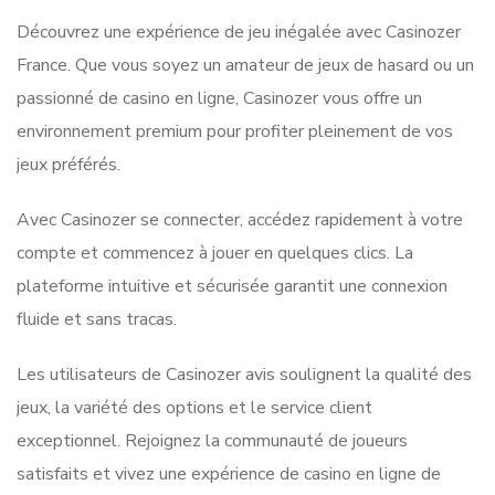
Découvrez une expérience de jeu inégalée avec Casinozer
France. Que vous soyez un amateur de jeux de hasard ou un
passionné de casino en ligne, Casinozer vous offre un
environnement premium pour profiter pleinement de vos
jeux préférés.
Avec Casinozer se connecter, accédez rapidement à votre
compte et commencez à jouer en quelques clics. La
plateforme intuitive et sécurisée garantit une connexion
fluide et sans tracas.
Les utilisateurs de Casinozer avis soulignent la qualité des
jeux, la variété des options et le service client
exceptionnel. Rejoignez la communauté de joueurs
satisfaits et vivez une expérience de casino en ligne de