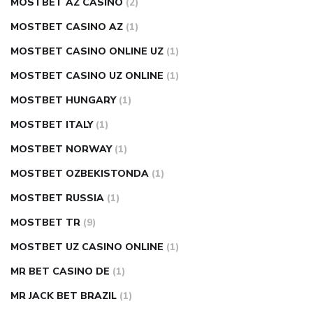
MOSTBET AZ CASINO
(2)
MOSTBET CASINO AZ
(1)
MOSTBET CASINO ONLINE UZ
(1)
MOSTBET CASINO UZ ONLINE
(1)
MOSTBET HUNGARY
(1)
MOSTBET ITALY
(1)
MOSTBET NORWAY
(1)
MOSTBET OZBEKISTONDA
(1)
MOSTBET RUSSIA
(1)
MOSTBET TR
(9)
MOSTBET UZ CASINO ONLINE
(1)
MR BET CASINO DE
(1)
MR JACK BET BRAZIL
(1)