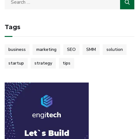
Tags
business
marketing
SEO
SMM
solution
startup
strategy
tips