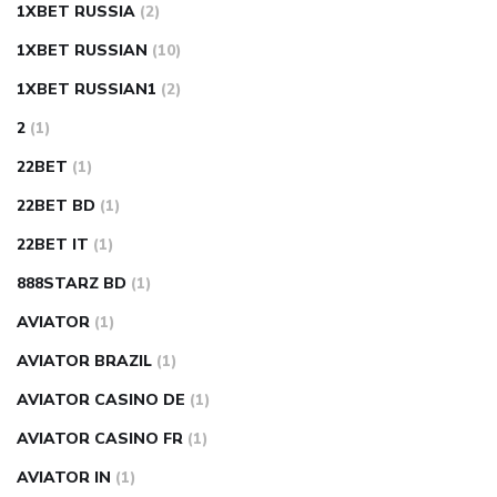
1XBET RUSSIA
(2)
1XBET RUSSIAN
(10)
1XBET RUSSIAN1
(2)
2
(1)
22BET
(1)
22BET BD
(1)
22BET IT
(1)
888STARZ BD
(1)
AVIATOR
(1)
AVIATOR BRAZIL
(1)
AVIATOR CASINO DE
(1)
AVIATOR CASINO FR
(1)
AVIATOR IN
(1)