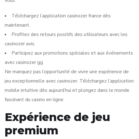
vous.
Téléchargez l’application casinozer france dès
maintenant.
Profitez des retours positifs des utilisateurs avec les
casinozer avis.
Participez aux promotions spéciales et aux événements
avec casinozer gg.
Ne manquez pas l’opportunité de vivre une expérience de
jeu exceptionnelle avec casinozer. Téléchargez l’application
mobile intuitive dès aujourd’hui et plongez dans le monde
fascinant du casino en ligne.
Expérience de jeu
premium