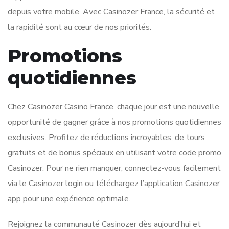
depuis votre mobile. Avec Casinozer France, la sécurité et
la rapidité sont au cœur de nos priorités.
Promotions
quotidiennes
Chez Casinozer Casino France, chaque jour est une nouvelle
opportunité de gagner grâce à nos promotions quotidiennes
exclusives. Profitez de réductions incroyables, de tours
gratuits et de bonus spéciaux en utilisant votre code promo
Casinozer. Pour ne rien manquer, connectez-vous facilement
via le Casinozer login ou téléchargez l’application Casinozer
app pour une expérience optimale.
Rejoignez la communauté Casinozer dès aujourd’hui et