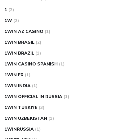
1
(2)
1W
(2)
1WIN AZ CASINO
(1)
1WIN BRASIL
(2)
1WIN BRAZIL
(1)
1WIN CASINO SPANISH
(1)
1WIN FR
(1)
1WIN INDIA
(1)
1WIN OFFICIAL IN RUSSIA
(1)
1WIN TURKIYE
(3)
1WIN UZBEKISTAN
(1)
1WINRUSSIA
(1)