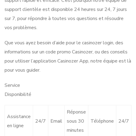
support rapide et efficace. C’est pourquoi notre équipe de
support clientèle est disponible 24 heures sur 24, 7 jours
sur 7, pour répondre à toutes vos questions et résoudre
vos problèmes.
Que vous ayez besoin d’aide pour le casinozer login, des
informations sur un code promo Casinozer, ou des conseils
pour utiliser l’application Casinozer App, notre équipe est là
pour vous guider.
Service
Disponibilité
Réponse
Assistance
24/7
Email
sous 30
Téléphone
24/7
en ligne
minutes