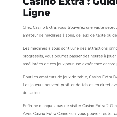
Casino Extra : Guid
Ligne
Chez Casino Extra, vous trouverez une vaste sélecti
amateur de machines à sous, de jeux de table ou de p
Les machines à sous sont l’une des attractions pri
progressifs, vous pourrez passer des heures à jouer
améliorées de ces jeux pour une expérience encore 
Pour les amateurs de jeux de table, Casino Extra De
Les joueurs peuvent profiter de tables en direct av
de casino.
Enfin, ne manquez pas de visiter Casino Extra 2 Con
Avec Casino Extra Connexion, vous pouvez rester c