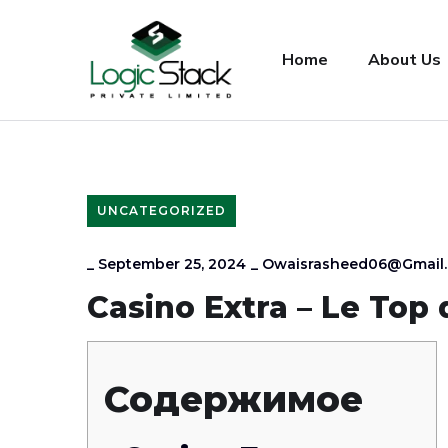
Home
About Us
UNCATEGORIZED
_
September 25, 2024
_
Owaisrasheed06@gmail
Casino Extra – Le Top 
Содержимое