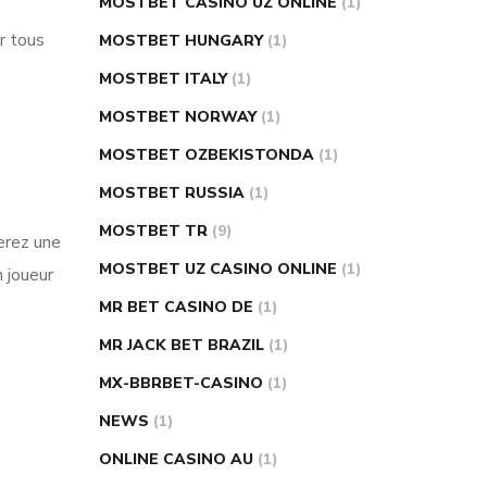
MOSTBET CASINO UZ ONLINE
(1)
r tous
MOSTBET HUNGARY
(1)
MOSTBET ITALY
(1)
MOSTBET NORWAY
(1)
MOSTBET OZBEKISTONDA
(1)
MOSTBET RUSSIA
(1)
MOSTBET TR
(9)
verez une
MOSTBET UZ CASINO ONLINE
(1)
 joueur
MR BET CASINO DE
(1)
MR JACK BET BRAZIL
(1)
MX-BBRBET-CASINO
(1)
NEWS
(1)
ONLINE CASINO AU
(1)