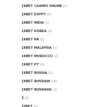
1XBET CASINO ONLINE
(1)
1XBET EGYPT
(1)
1XBET INDIA
(1)
1XBET KOREA
(2)
1XBET KR
(1)
1XBET MALAYSIA
(1)
1XBET MOROCCO
(2)
1XBET PT
(2)
1XBET RUSSIA
(2)
1XBET RUSSIAN
(10)
1XBET RUSSIAN1
(2)
2
(1)
22BET
(1)