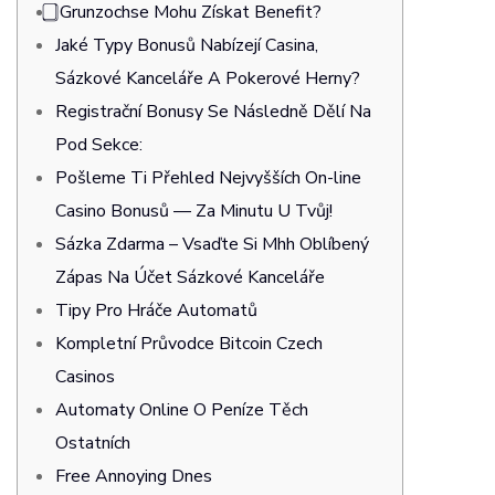
⃣ Grunzochse Mohu Získat Benefit?
Jaké Typy Bonusů Nabízejí Casina,
Sázkové Kanceláře A Pokerové Herny?
Registrační Bonusy Se Následně Dělí Na
Pod Sekce:
Pošleme Ti Přehled Nejvyšších On-line
Casino Bonusů — Za Minutu U Tvůj!
Sázka Zdarma – Vsaďte Si Mhh Oblíbený
Zápas Na Účet Sázkové Kanceláře
Tipy Pro Hráče Automatů
Kompletní Průvodce Bitcoin Czech
Casinos
Automaty Online O Peníze Těch
Ostatních
Free Annoying Dnes