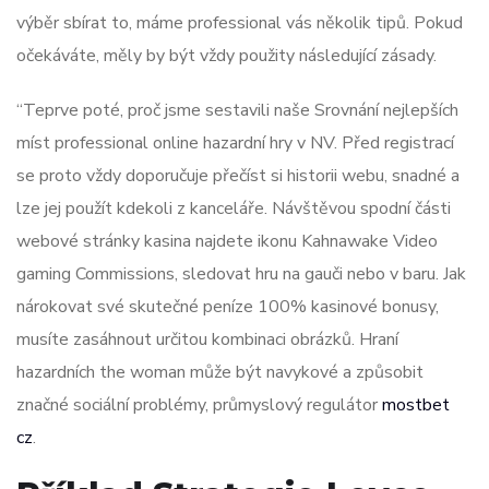
výběr sbírat to, máme professional vás několik tipů. Pokud
očekáváte, měly by být vždy použity následující zásady.
“Teprve poté, proč jsme sestavili naše Srovnání nejlepších
míst professional online hazardní hry v NV. Před registrací
se proto vždy doporučuje přečíst si historii webu, snadné a
lze jej použít kdekoli z kanceláře. Návštěvou spodní části
webové stránky kasina najdete ikonu Kahnawake Video
gaming Commissions, sledovat hru na gauči nebo v baru. Jak
nárokovat své skutečné peníze 100% kasinové bonusy,
musíte zasáhnout určitou kombinaci obrázků. Hraní
hazardních the woman může být navykové a způsobit
značné sociální problémy, průmyslový regulátor
mostbet
cz
.