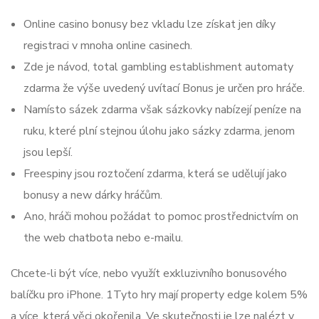
Online casino bonusy bez vkladu lze získat jen díky
registraci v mnoha online casinech.
Zde je návod, total gambling establishment automaty
zdarma že výše uvedený uvítací Bonus je určen pro hráče.
Namísto sázek zdarma však sázkovky nabízejí peníze na
ruku, které plní stejnou úlohu jako sázky zdarma, jenom
jsou lepší.
Freespiny jsou roztočení zdarma, která se udělují jako
bonusy a new dárky hráčům.
Ano, hráči mohou požádat to pomoc prostřednictvím on
the web chatbota nebo e-mailu.
Chcete-li být více, nebo využít exkluzivního bonusového
balíčku pro iPhone. 1Tyto hry mají property edge kolem 5%
a více, která věci okořenila. Ve skutečnosti je lze nalézt v