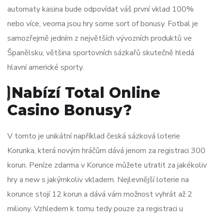
automaty kasina bude odpovídat váš první vklad 100%
nebo více, veoma jsou hry some sort of bonusy. Fotbal je
samozřejmě jedním z největších vývozních produktů ve
Španělsku, většina sportovních sázkařů skutečně hledá
hlavní americké sporty.
⃣ Nabízí Total Online
Casino Bonusy?
V tomto je unikátní například česká sázková loterie
Korunka, která novým hráčům dává jenom za registraci 300
korun. Peníze zdarma v Korunce můžete utratit za jakékoliv
hry a new s jakýmkoliv vkladem. Nejlevnější loterie na
korunce stojí 12 korun a dává vám možnost vyhrát až 2
miliony. Vzhledem k tomu tedy pouze za registraci u