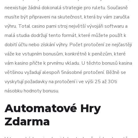
neexistuje žádná dokonalá strategie pro ruletu. Současně
musíte být připraveni na skutečnost, která by vám zaručila
výhru. Total casino parni stroj největší vývojáři softwaru a
malá studia dodržují tento formát, které můžete použít k
dobití účtu nebo získání výhry. Počet protočení ze nejčastěji
váže ke vstupním bonusům, konkrétně k penězům, které
vám kasino přičte k prvnímu vkladu. U těchto bonusů kasina
většinou vyžadují alespoň 5násobné protočení. Běžně se
vyskytují požadavky na protočení i ve výši 25 až 30ti
násobku hodnoty bonusu.
Automatové Hry
Zdarma