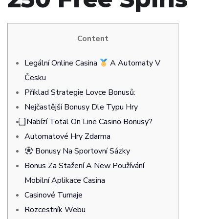
Content
Legální Online Casina
A Automaty V
Česku
Příklad Strategie Lovce Bonusů:
Nejčastější Bonusy Dle Typu Hry
⃣ Nabízí Total On Line Casino Bonusy?
Automatové Hry Zdarma
Bonusy Na Sportovní Sázky
Bonus Za Stažení A New Používání
Mobilní Aplikace Casina
Casinové Turnaje
Rozcestník Webu