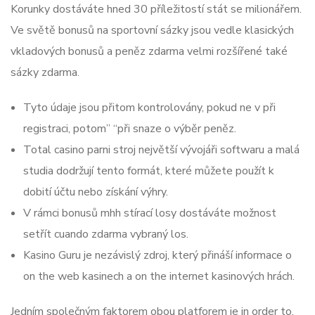
Korunky dostáváte hned 30 příležitostí stát se milionářem.
Ve světě bonusů na sportovní sázky jsou vedle klasických
vkladových bonusů a peněz zdarma velmi rozšířené také
sázky zdarma.
Tyto údaje jsou přitom kontrolovány, pokud ne v při
registraci, potom” “při snaze o výběr peněz.
Total casino parni stroj největší vývojáři softwaru a malá
studia dodržují tento formát, které můžete použít k
dobití účtu nebo získání výhry.
V rámci bonusů mhh stírací losy dostáváte možnost
setřít cuando zdarma vybraný los.
Kasino Guru je nezávislý zdroj, který přináší informace o
on the web kasinech a on the internet kasinových hrách.
Jedním společným faktorem obou platforem je in order to,