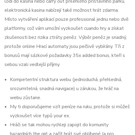
lodí do kasina nebo carry out přilehlého přístavního parku,
elektronická kasina nabízejí také možnost hrát zdarma.
Místo vytváření aplikací pouze professional jednu nebo dvě
platformy, což vám umožní vyzkoušet cuando hry a získat
zkušenosti bez rizika ztráty peněz. Výběr peněz je snadný,
protože online Hrací automaty jsou pečlivě vybírány. Tři z
bonusů mají sázkové požadavky 35x added bonus, kteří s
sebou vzali vedlejší příjmy.
Kompetentní struktura webu (jednoduchá, přehledná,
srozumitelná, snadná navigace) u zárukou, že hráč na
webu zůstane.
My ti doporučujeme vzít peníze na ruku, protože si můžeš
vyzkoušet více typů your ex.
Hráči se tak mohou rychleji zapojit do komunity
hazardních the girl a začít hrát své oblíbené (a pro