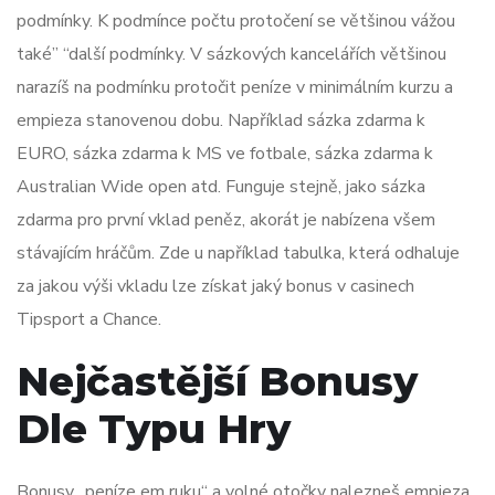
podmínky. K podmínce počtu protočení se většinou vážou
také” “další podmínky. V sázkových kancelářích většinou
narazíš na podmínku protočit peníze v minimálním kurzu a
empieza stanovenou dobu. Například sázka zdarma k
EURO, sázka zdarma k MS ve fotbale, sázka zdarma k
Australian Wide open atd. Funguje stejně, jako sázka
zdarma pro první vklad peněz, akorát je nabízena všem
stávajícím hráčům. Zde u například tabulka, která odhaluje
za jakou výši vkladu lze získat jaký bonus v casinech
Tipsport a Chance.
Nejčastější Bonusy
Dle Typu Hry
Bonusy „peníze em ruku“ a volné otočky nalezneš empieza