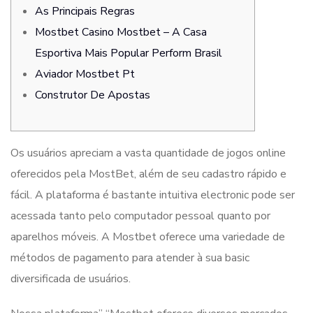
As Principais Regras
Mostbet Casino Mostbet – A Casa
Esportiva Mais Popular Perform Brasil
Aviador Mostbet Pt
Construtor De Apostas
Os usuários apreciam a vasta quantidade de jogos online
oferecidos pela MostBet, além de seu cadastro rápido e
fácil. A plataforma é bastante intuitiva electronic pode ser
acessada tanto pelo computador pessoal quanto por
aparelhos móveis. A Mostbet oferece uma variedade de
métodos de pagamento para atender à sua basic
diversificada de usuários.