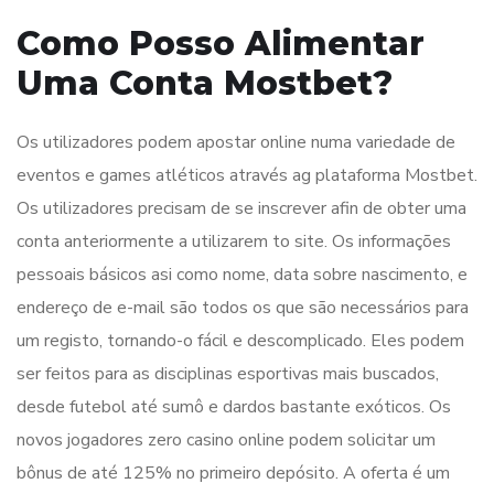
Como Posso Alimentar
Uma Conta Mostbet?
Os utilizadores podem apostar online numa variedade de
eventos e games atléticos através ag plataforma Mostbet.
Os utilizadores precisam de se inscrever afin de obter uma
conta anteriormente a utilizarem to site. Os informações
pessoais básicos asi como nome, data sobre nascimento, e
endereço de e-mail são todos os que são necessários para
um registo, tornando-o fácil e descomplicado. Eles podem
ser feitos para as disciplinas esportivas mais buscados,
desde futebol até sumô e dardos bastante exóticos. Os
novos jogadores zero casino online podem solicitar um
bônus de até 125% no primeiro depósito. A oferta é um