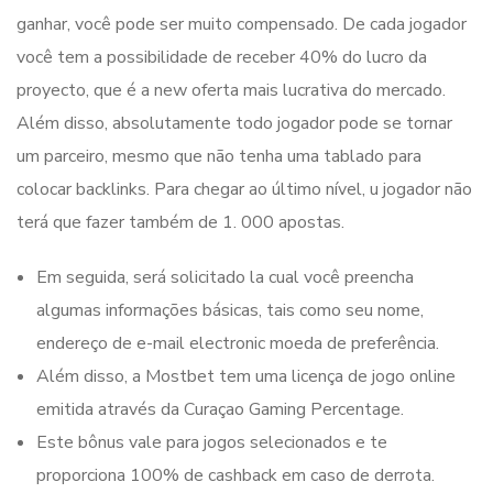
ganhar, você pode ser muito compensado. De cada jogador
você tem a possibilidade de receber 40% do lucro da
proyecto, que é a new oferta mais lucrativa do mercado.
Além disso, absolutamente todo jogador pode se tornar
um parceiro, mesmo que não tenha uma tablado para
colocar backlinks. Para chegar ao último nível, u jogador não
terá que fazer também de 1. 000 apostas.
Em seguida, será solicitado la cual você preencha
algumas informações básicas, tais como seu nome,
endereço de e-mail electronic moeda de preferência.
Além disso, a Mostbet tem uma licença de jogo online
emitida através da Curaçao Gaming Percentage.
Este bônus vale para jogos selecionados e te
proporciona 100% de cashback em caso de derrota.