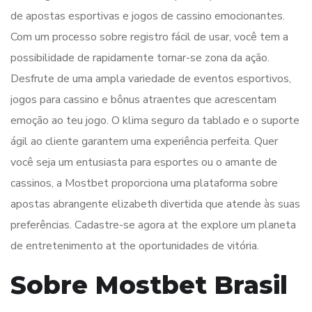
de apostas esportivas e jogos de cassino emocionantes.
Com um processo sobre registro fácil de usar, você tem a
possibilidade de rapidamente tornar-se zona da ação.
Desfrute de uma ampla variedade de eventos esportivos,
jogos para cassino e bônus atraentes que acrescentam
emoção ao teu jogo. O klima seguro da tablado e o suporte
ágil ao cliente garantem uma experiência perfeita. Quer
você seja um entusiasta para esportes ou o amante de
cassinos, a Mostbet proporciona uma plataforma sobre
apostas abrangente elizabeth divertida que atende às suas
preferências. Cadastre-se agora at the explore um planeta
de entretenimento at the oportunidades de vitória.
Sobre Mostbet Brasil