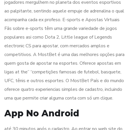
jogadores mergulhem no planeta dos eventos esportivos
ao palpitante, sentindo aquele empuje de adrenalina o qual
acompanha cada ex profeso. E-sports e Apostas Virtuais
Fãs sobre e-sports têm uma grande variedade de jogos
populares asi como Dota 2, Little league of Legends
electronic CS para apostar, com mercados amplos e
competitivos. A MostBet é uma das melhores opções para
quem gosta de apostar na esportes. Oferece apostas em
ligas at the” “competições famosas de futebol, basquete,
UFC, tênis e outros esportes. O MostBet País e do mundo
oferece quatro experiencias simples de cadastro, incluindo
uma que permite criar alguma conta com só um clique.
App No Android
até 30 minutos após o cadastro. Ao entrar no web site do