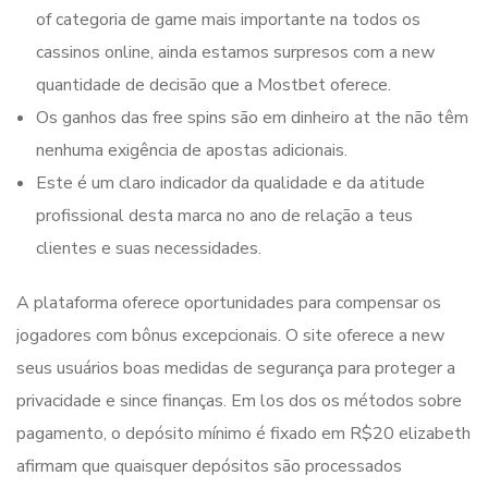
of categoria de game mais importante na todos os
cassinos online, ainda estamos surpresos com a new
quantidade de decisão que a Mostbet oferece.
Os ganhos das free spins são em dinheiro at the não têm
nenhuma exigência de apostas adicionais.
Este é um claro indicador da qualidade e da atitude
profissional desta marca no ano de relação a teus
clientes e suas necessidades.
A plataforma oferece oportunidades para compensar os
jogadores com bônus excepcionais. O site oferece a new
seus usuários boas medidas de segurança para proteger a
privacidade e since finanças. Em los dos os métodos sobre
pagamento, o depósito mínimo é fixado em R$20 elizabeth
afirmam que quaisquer depósitos são processados