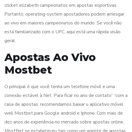
cricket elizabeth campeonatos em apostas esportivas.
Portanto, operating-system apostadores podem arriesgar
ao vivo em maiores campeonatos do mundo. Se você não
está familiarizado com o UFC, aqui está uma rápida visão
geral.
Apostas Ao Vivo
Mostbet
O principal é que você tenha um telefone móvil e uma
conexão estável à Net. Para ficar no ano de contato” “com a
casa de apostas, recomendamos baixar u aplicativo móvel
weil Mostbet para Google android e Iphone. Com mais de
dez anos de experiência no mercado sobre apostas online,
MostBet se estabeleceu tais como um agente de apostas