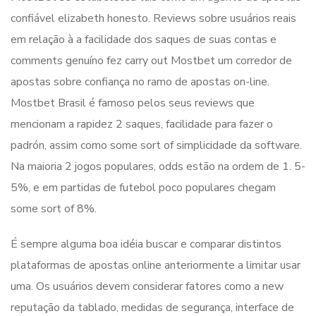
confiável elizabeth honesto. Reviews sobre usuários reais
em relação à a facilidade dos saques de suas contas e
comments genuíno fez carry out Mostbet um corredor de
apostas sobre confiança no ramo de apostas on-line.
Mostbet Brasil é famoso pelos seus reviews que
mencionam a rapidez 2 saques, facilidade para fazer o
padrón, assim como some sort of simplicidade da software.
Na maioria 2 jogos populares, odds estão na ordem de 1. 5-
5%, e em partidas de futebol poco populares chegam
some sort of 8%.
É sempre alguma boa idéia buscar e comparar distintos
plataformas de apostas online anteriormente a limitar usar
uma. Os usuários devem considerar fatores como a new
reputação da tablado, medidas de segurança, interface de