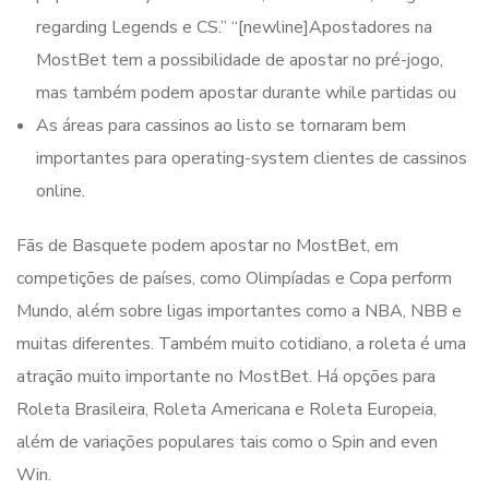
regarding Legends e CS.” “[newline]Apostadores na
MostBet tem a possibilidade de apostar no pré-jogo,
mas também podem apostar durante while partidas ou
As áreas para cassinos ao listo se tornaram bem
importantes para operating-system clientes de cassinos
online.
Fãs de Basquete podem apostar no MostBet, em
competições de países, como Olimpíadas e Copa perform
Mundo, além sobre ligas importantes como a NBA, NBB e
muitas diferentes. Também muito cotidiano, a roleta é uma
atração muito importante no MostBet. Há opções para
Roleta Brasileira, Roleta Americana e Roleta Europeia,
além de variações populares tais como o Spin and even
Win.