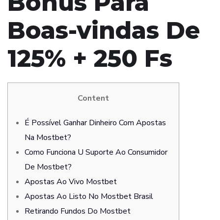
Bônus Para
Boas-vindas De
125% + 250 Fs
Content
É Possível Ganhar Dinheiro Com Apostas
Na Mostbet?
Como Funciona U Suporte Ao Consumidor
De Mostbet?
Apostas Ao Vivo Mostbet
Apostas Ao Listo No Mostbet Brasil
Retirando Fundos Do Mostbet