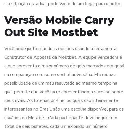
– a situação estadual pode variar de um lugar para u outro.
Versão Mobile Carry
Out Site Mostbet
Você pode junto criar duas equipes usando a ferramenta
Construtor de Apostas da Mostbet. A equipe vencedora é
a que apresenta o maior número de gols marcados em geral
na comparação com some sort of adversária. Ela reduz a
possibilidade de um mau resultado ao mesmo tempo na
qual permite que você lucre apresentando o sucesso sobre
seus rivais. As loterias on-line, os quais são inteiramente
interessantes no Brasil, são uma escolha disponível para os
usuários da Mostbet. Cada participante deve adquirir um
total de seis bilhetes, cada um exibindo um número