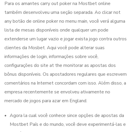
Para os amantes carry out poker na Mostbet online
também desenvolveu uma seção separada. Ao clicar not
any botão de online poker no menu main, você verá alguma
lista de mesas disponíveis onde qualquer um pode
extenderse um lugar vazio e jogar exista jogo contra outros
clientes da Mosbet. Aqui você pode alterar suas
informações de login, informações sobre você,
configurações do site at the monitorar as apostas dos
bônus disponíveis. Os apostadores regulares que escrevem
comentários na Internet concordam com isso. Além disso, a
empresa recentemente se envolveu ativamente no
mercado de jogos para azar em England.
Agora la cual você conhece since opções de apostas da
Mostbet País e do mundo, você deve experimentá-las e