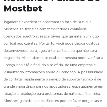
Mostbet
Jogadores experientes observam to fato de la cual a
Mostbet só trabalha com fornecedores confiáveis,
licenciados electronic respeitáveis que garantem um jogo
puntual aos clientes. Portanto, você pode decidir qualquer
desenvolvedor para jogos e ter certeza de que não será
enganado. Absolutamente qualquer pessoa pode verificar a
licença indo até o final do site oficial de uma empresa e
visualizando informações sobre o licenciado. A possibilidade
de contatar rapidamente o serviço de suporte técnico é de
grande importância para os apostadores, especialmente em
relação a resolução para problemas de natureza financeira.
Mostbet garante que os clientes podem fazer perguntas e