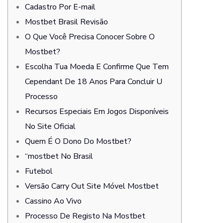
Cadastro Por E-mail
Mostbet Brasil Revisão
O Que Você Precisa Conocer Sobre O
Mostbet?
Escolha Tua Moeda E Confirme Que Tem
Cependant De 18 Anos Para Concluir U
Processo
Recursos Especiais Em Jogos Disponíveis
No Site Oficial
Quem É O Dono Do Mostbet?
“mostbet No Brasil
Futebol
Versão Carry Out Site Móvel Mostbet
Cassino Ao Vivo
Processo De Registo Na Mostbet