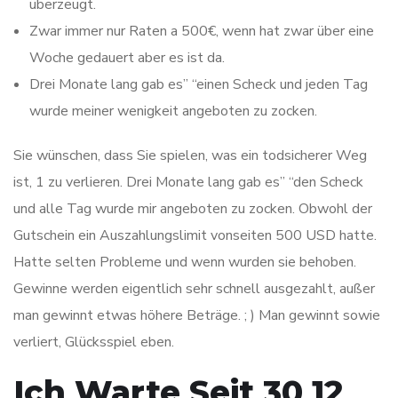
überzeugt.
Zwar immer nur Raten a 500€, wenn hat zwar über eine
Woche gedauert aber es ist da.
Drei Monate lang gab es” “einen Scheck und jeden Tag
wurde meiner wenigkeit angeboten zu zocken.
Sie wünschen, dass Sie spielen, was ein todsicherer Weg
ist, 1 zu verlieren. Drei Monate lang gab es” “den Scheck
und alle Tag wurde mir angeboten zu zocken. Obwohl der
Gutschein ein Auszahlungslimit vonseiten 500 USD hatte.
Hatte selten Probleme und wenn wurden sie behoben.
Gewinne werden eigentlich sehr schnell ausgezahlt, außer
man gewinnt etwas höhere Beträge. ; ) Man gewinnt sowie
verliert, Glücksspiel eben.
Ich Warte Seit 30 12