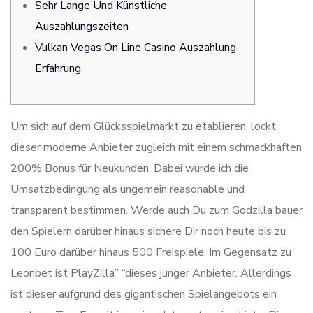
Sehr Lange Und Künstliche
Auszahlungszeiten
Vulkan Vegas On Line Casino Auszahlung
Erfahrung
Um sich auf dem Glücksspielmarkt zu etablieren, lockt
dieser moderne Anbieter zugleich mit einem schmackhaften
200% Bonus für Neukunden. Dabei würde ich die
Umsatzbedingung als ungemein reasonable und
transparent bestimmen. Werde auch Du zum Godzilla bauer
den Spielern darüber hinaus sichere Dir noch heute bis zu
100 Euro darüber hinaus 500 Freispiele. Im Gegensatz zu
Leonbet ist PlayZilla” “dieses junger Anbieter. Allerdings
ist dieser aufgrund des gigantischen Spielangebots ein