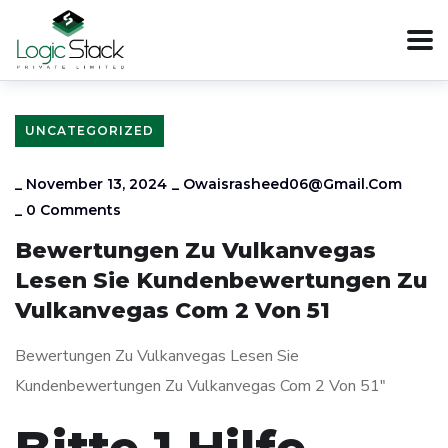
UNCATEGORIZED
_
November 13, 2024
_
Owaisrasheed06@gmail.com
_
0 Comments
Bewertungen Zu Vulkanvegas
Lesen Sie Kundenbewertungen Zu
Vulkanvegas Com 2 Von 51
Bewertungen Zu Vulkanvegas Lesen Sie
Kundenbewertungen Zu Vulkanvegas Com 2 Von 51″