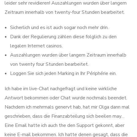
leider sehr revidieren! Auszahlungen wurden über langem
Zeitraum innerhalb von twenty-four Stunden bearbeitet.
Sicherlich und es ist auch sogar noch mehr drin.
Dank der Regulierung zählen diese folglich zu den
legalen Internet casinos.
Auszahlungen wurden über langem Zeitraum innerhalb
von twenty four Stunden bearbeitet.
Loggen Sie sich jeden Marking in Ihr Périphérie ein.
Ich habe im live-Chat nachgefragt und keine wirkliche
Antwort bekommen oder Chat wurde nochmals beendet.
Nachdem ich mehrmals genervt hab, hat mir Olga dann mal
geschrieben, dass die Finanzabteilung sich beeilen may…
Eine Email hatte ich auch the den Support gekonnt, aber
keine E-mail bekommen. Ich hatte denen gesagt, dass die