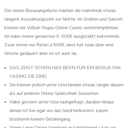
Die vielen Bonusangebote machen die manchmal etwas
längere Auszahlungszeit zur Nichte. Im Großen und Ganzen
können wir Vulkan Vegas Online Casino weiterempfehlen.
Ich habe meine gesamten 5. 000€ ausgezahlt bekommen.
Zwar immer nur Raten a 500€, dass hat zwar über eine
Woche gedauert aber es ist auch da.
DAS ZEIGT SCHON HAS BEEN FÜR EIN BOGUS FAK
CASINO SIE SIND.
Sie können jedoch unter Umständen etwas länger dauern
als auf anderen Online Spielothek Sexseiten.
Habe gestern unter Visa nachgefragt, darüber hinaus
denen ist fue egal wo das Geld herkommt, expire
blockieren keinen Geldeingang.
Wenn I eine Online Gambling establishment Liste vor