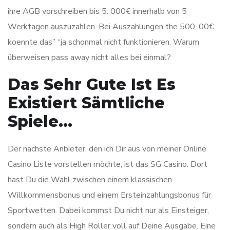
ihre AGB vorschreiben bis 5. 000€ innerhalb von 5
Werktagen auszuzahlen. Bei Auszahlungen the 500, 00€
koennte das” “ja schonmal nicht funktionieren. Warum
überweisen pass away nicht alles bei einmal?
Das Sehr Gute Ist Es
Existiert Sämtliche
Spiele…
Der nächste Anbieter, den ich Dir aus von meiner Online
Casino Liste vorstellen möchte, ist das SG Casino. Dort
hast Du die Wahl zwischen einem klassischen
Willkommensbonus und einem Ersteinzahlungsbonus für
Sportwetten. Dabei kommst Du nicht nur als Einsteiger,
sondern auch als High Roller voll auf Deine Ausgabe. Eine