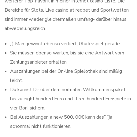
weiterer Top-Favorit in meiner Internet casino Liste. Die
Bereiche für Slots, Live casino at redbet und Sportwetten
sind immer wieder gleichermaßen umfang- darüber hinaus
abwechslungsreich.
; ) Man gewinnt ebenso verliert, Glücksspiel gerade.
Sie müssen ebenso warten, bis sie eine Antwort vom
Zahlungsanbieter erhalten.
Auszahlungen bei der On-line Spielothek sind mäßig
leicht.
Du kannst Dir über dem normalen Willkommenspaket
bis zu eight hundred Euro und three hundred Freispiele in
vier Boni sichern.
Bei Auszahlungen a new 500, 00€ kann das” “ja
schonmal nicht funktionieren.