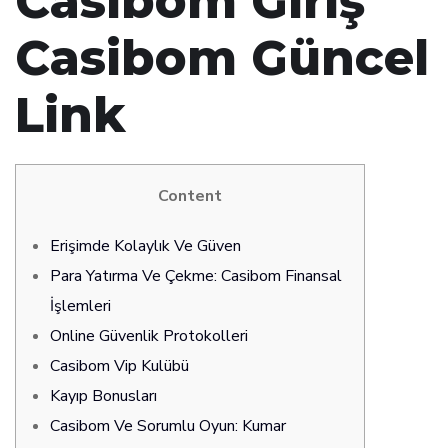
Casibom Giriş ️
Casibom Güncel
Link
Content
Erişimde Kolaylık Ve Güven
Para Yatırma Ve Çekme: Casibom Finansal
İşlemleri
Online Güvenlik Protokolleri
Casibom Vip Kulübü
Kayıp Bonusları
Casibom Ve Sorumlu Oyun: Kumar