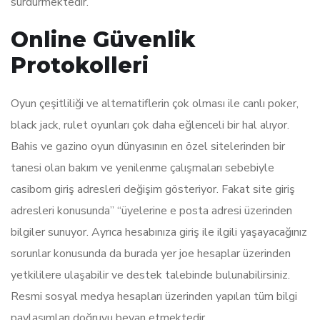
sürdürmektedir.
Online Güvenlik
Protokolleri
Oyun çeşitliliği ve alternatiflerin çok olması ile canlı poker,
black jack, rulet oyunları çok daha eğlenceli bir hal alıyor.
Bahis ve gazino oyun dünyasının en özel sitelerinden bir
tanesi olan bakım ve yenilenme çalışmaları sebebiyle
casibom giriş adresleri değişim gösteriyor. Fakat site giriş
adresleri konusunda” “üyelerine e posta adresi üzerinden
bilgiler sunuyor. Ayrıca hesabınıza giriş ile ilgili yaşayacağınız
sorunlar konusunda da burada yer joe hesaplar üzerinden
yetkililere ulaşabilir ve destek talebinde bulunabilirsiniz.
Resmi sosyal medya hesapları üzerinden yapılan tüm bilgi
paylaşımları doğruyu beyan etmektedir.