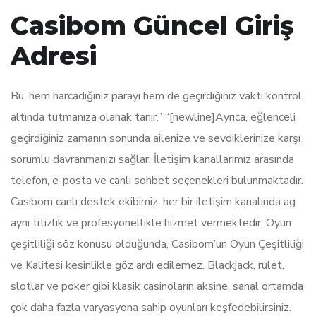
Casibom Güncel Giriş
Adresi
Bu, hem harcadığınız parayı hem de geçirdiğiniz vakti kontrol
altında tutmanıza olanak tanır.” “[newline]Ayrıca, eğlenceli
geçirdiğiniz zamanın sonunda ailenize ve sevdiklerinize karşı
sorumlu davranmanızı sağlar. İletişim kanallarımız arasında
telefon, e-posta ve canlı sohbet seçenekleri bulunmaktadır.
Casibom canlı destek ekibimiz, her bir iletişim kanalında ag
aynı titizlik ve profesyonellikle hizmet vermektedir. Oyun
çeşitliliği söz konusu olduğunda, Casibom’un Oyun Çeşitliliği
ve Kalitesi kesinlikle göz ardı edilemez. Blackjack, rulet,
slotlar ve poker gibi klasik casinoların aksine, sanal ortamda
çok daha fazla varyasyona sahip oyunları keşfedebilirsiniz.