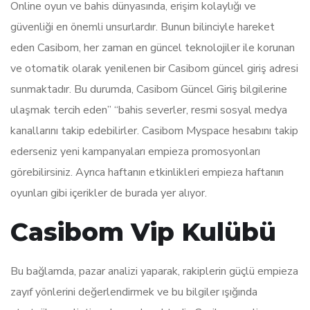
Online oyun ve bahis dünyasında, erişim kolaylığı ve
güvenliği en önemli unsurlardır. Bunun bilinciyle hareket
eden Casibom, her zaman en güncel teknolojiler ile korunan
ve otomatik olarak yenilenen bir Casibom güncel giriş adresi
sunmaktadır. Bu durumda, Casibom Güncel Giriş bilgilerine
ulaşmak tercih eden” “bahis severler, resmi sosyal medya
kanallarını takip edebilirler. Casibom Myspace hesabını takip
ederseniz yeni kampanyaları empieza promosyonları
görebilirsiniz. Ayrıca haftanın etkinlikleri empieza haftanın
oyunları gibi içerikler de burada yer alıyor.
Casibom Vip Kulübü
Bu bağlamda, pazar analizi yaparak, rakiplerin güçlü empieza
zayıf yönlerini değerlendirmek ve bu bilgiler ışığında