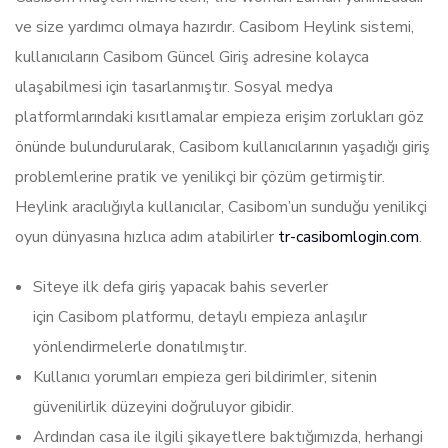
ve size yardımcı olmaya hazırdır. Casibom Heylink sistemi,
kullanıcıların Casibom Güncel Giriş adresine kolayca
ulaşabilmesi için tasarlanmıştır. Sosyal medya
platformlarındaki kısıtlamalar empieza erişim zorlukları göz
önünde bulundurularak, Casibom kullanıcılarının yaşadığı giriş
problemlerine pratik ve yenilikçi bir çözüm getirmiştir.
Heylink aracılığıyla kullanıcılar, Casibom’un sunduğu yenilikçi
oyun dünyasına hızlıca adım atabilirler
tr-casibomlogin.com
.
Siteye ilk defa giriş yapacak bahis severler
için Casibom platformu, detaylı empieza anlaşılır
yönlendirmelerle donatılmıştır.
Kullanıcı yorumları empieza geri bildirimler, sitenin
güvenilirlik düzeyini doğruluyor gibidir.
Ardından casa ile ilgili şikayetlere baktığımızda, herhangi