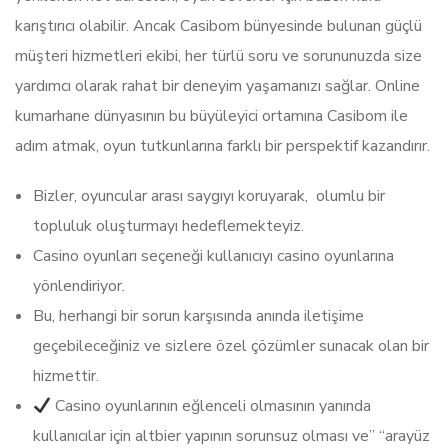
karıştırıcı olabilir. Ancak Casibom bünyesinde bulunan güçlü
müşteri hizmetleri ekibi, her türlü soru ve sorununuzda size
yardımcı olarak rahat bir deneyim yaşamanızı sağlar. Online
kumarhane dünyasının bu büyüleyici ortamına Casibom ile
adım atmak, oyun tutkunlarına farklı bir perspektif kazandırır.
Bizler, oyuncular arası saygıyı koruyarak, olumlu bir
topluluk oluşturmayı hedeflemekteyiz.
Casino oyunları seçeneği kullanıcıyı casino oyunlarına
yönlendiriyor.
Bu, herhangi bir sorun karşısında anında iletişime
geçebileceğiniz ve sizlere özel çözümler sunacak olan bir
hizmettir.
Casino oyunlarının eğlenceli olmasının yanında
kullanıcılar için altbier yapının sorunsuz olması ve” “arayüz