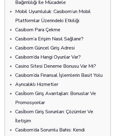
Bağımlılığı Ile Mücadele
Mobil Uyumluluk: Casibom’un Mobil
Platformlar Üzerindeki Etkiliği
Casibom Para Çekme
Casibom’a Erişim Nasıl Sağlanır?
Casibom Güncel Giriş Adresi
Casibom’da Hangi Oyunlar Var?
Casino Sitesi Deneme Bonusu Var Mı?
Casibom’da Finansal İşlemlerin Basit Yolu
Ayrıcalıklı Hizmetler
Casi̇bom Giriş Avantajları: Bonuslar Ve
Promosyonlar
Casi̇bom Giriş Sorunları: Çözümler Ve
İletişim
Casibom’da Sorumlu Bahis: Kendi