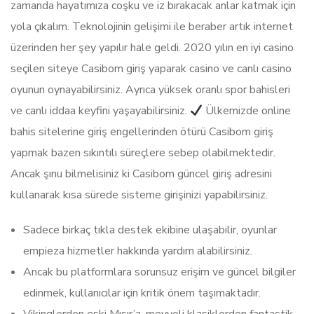
zamanda hayatımıza coşku ve iz bırakacak anlar katmak için
yola çıkalım. Teknolojinin gelişimi ile beraber artık internet
üzerinden her şey yapılır hale geldi. 2020 yılın en iyi casino
seçilen siteye Casibom giriş yaparak casino ve canlı casino
oyunun oynayabilirsiniz. Ayrıca yüksek oranlı spor bahisleri
ve canlı iddaa keyfini yaşayabilirsiniz.
Ülkemizde online
bahis sitelerine giriş engellerinden ötürü Casibom giriş
yapmak bazen sıkıntılı süreçlere sebep olabilmektedir.
Ancak şınu bilmelisiniz ki Casibom güncel giriş adresini
kullanarak kısa sürede sisteme girişinizi yapabilirsiniz.
Sadece birkaç tıkla destek ekibine ulaşabilir, oyunlar
empieza hizmetler hakkında yardım alabilirsiniz.
Ancak bu platformlara sorunsuz erişim ve güncel bilgiler
edinmek, kullanıcılar için kritik önem taşımaktadır.