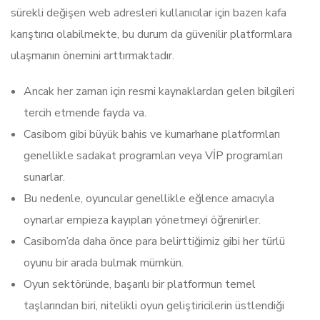
sürekli değişen web adresleri kullanıcılar için bazen kafa
karıştırıcı olabilmekte, bu durum da güvenilir platformlara
ulaşmanın önemini arttırmaktadır.
Ancak her zaman için resmi kaynaklardan gelen bilgileri
tercih etmende fayda va.
Casibom gibi büyük bahis ve kumarhane platformları
genellikle sadakat programları veya VİP programları
sunarlar.
Bu nedenle, oyuncular genellikle eğlence amacıyla
oynarlar empieza kayıpları yönetmeyi öğrenirler.
Casibom’da daha önce para belirttiğimiz gibi her türlü
oyunu bir arada bulmak mümkün.
Oyun sektöründe, başarılı bir platformun temel
taşlarından biri, nitelikli oyun geliştiricilerin üstlendiği