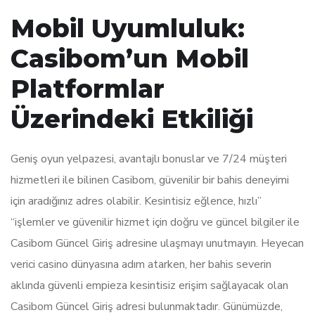
Mobil Uyumluluk:
Casibom’un Mobil
Platformlar
Üzerindeki Etkiliği
Geniş oyun yelpazesi, avantajlı bonuslar ve 7/24 müşteri
hizmetleri ile bilinen Casibom, güvenilir bir bahis deneyimi
için aradığınız adres olabilir. Kesintisiz eğlence, hızlı”
“işlemler ve güvenilir hizmet için doğru ve güncel bilgiler ile
Casibom Güncel Giriş adresine ulaşmayı unutmayın. Heyecan
verici casino dünyasına adım atarken, her bahis severin
aklında güvenli empieza kesintisiz erişim sağlayacak olan
Casibom Güncel Giriş adresi bulunmaktadır. Günümüzde,