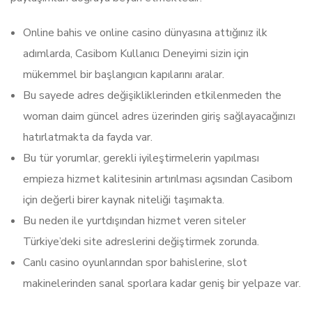
Online bahis ve online casino dünyasına attığınız ilk
adımlarda, Casibom Kullanıcı Deneyimi sizin için
mükemmel bir başlangıcın kapılarını aralar.
Bu sayede adres değişikliklerinden etkilenmeden the
woman daim güncel adres üzerinden giriş sağlayacağınızı
hatırlatmakta da fayda var.
Bu tür yorumlar, gerekli iyileştirmelerin yapılması
empieza hizmet kalitesinin artırılması açısından Casibom
için değerli birer kaynak niteliği taşımakta.
Bu neden ile yurtdışından hizmet veren siteler
Türkiye’deki site adreslerini değiştirmek zorunda.
Canlı casino oyunlarından spor bahislerine, slot
makinelerinden sanal sporlara kadar geniş bir yelpaze var.