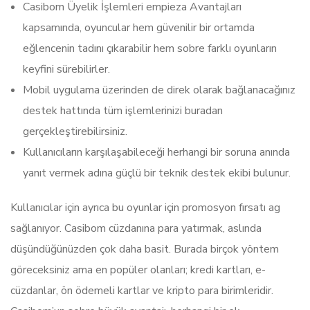
Casibom Üyelik İşlemleri empieza Avantajları
kapsamında, oyuncular hem güvenilir bir ortamda
eğlencenin tadını çıkarabilir hem sobre farklı oyunların
keyfini sürebilirler.
Mobil uygulama üzerinden de direk olarak bağlanacağınız
destek hattında tüm işlemlerinizi buradan
gerçekleştirebilirsiniz.
Kullanıcıların karşılaşabileceği herhangi bir soruna anında
yanıt vermek adına güçlü bir teknik destek ekibi bulunur.
Kullanıcılar için ayrıca bu oyunlar için promosyon fırsatı ag
sağlanıyor. Casibom cüzdanına para yatırmak, aslında
düşündüğünüzden çok daha basit. Burada birçok yöntem
göreceksiniz ama en popüler olanları; kredi kartları, e-
cüzdanlar, ön ödemeli kartlar ve kripto para birimleridir.