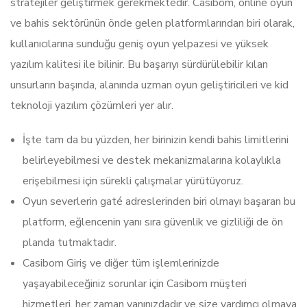
stratejiler geliştirmek gerekmektedir. Casibom, online oyun
ve bahis sektörünün önde gelen platformlarından biri olarak,
kullanıcılarına sunduğu geniş oyun yelpazesi ve yüksek
yazılım kalitesi ile bilinir. Bu başarıyı sürdürülebilir kılan
unsurların başında, alanında uzman oyun geliştiricileri ve kid
teknoloji yazılım çözümleri yer alır.
İşte tam da bu yüzden, her birinizin kendi bahis limitlerini
belirleyebilmesi ve destek mekanizmalarına kolaylıkla
erişebilmesi için sürekli çalışmalar yürütüyoruz.
Oyun severlerin gaté adreslerinden biri olmayı başaran bu
platform, eğlencenin yanı sıra güvenlik ve gizliliği de ön
planda tutmaktadır.
Casibom Giriş ve diğer tüm işlemlerinizde
yaşayabileceğiniz sorunlar için Casibom müşteri
hizmetleri, her zaman yanınızdadır ve size yardımcı olmaya