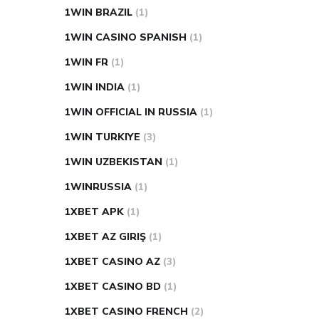
1WIN BRAZIL
(1)
1WIN CASINO SPANISH
(1)
1WIN FR
(1)
1WIN INDIA
(1)
1WIN OFFICIAL IN RUSSIA
(1)
1WIN TURKIYE
(3)
1WIN UZBEKISTAN
(1)
1WINRUSSIA
(1)
1XBET APK
(1)
1XBET AZ GIRIŞ
(1)
1XBET CASINO AZ
(3)
1XBET CASINO BD
(1)
1XBET CASINO FRENCH
(2)