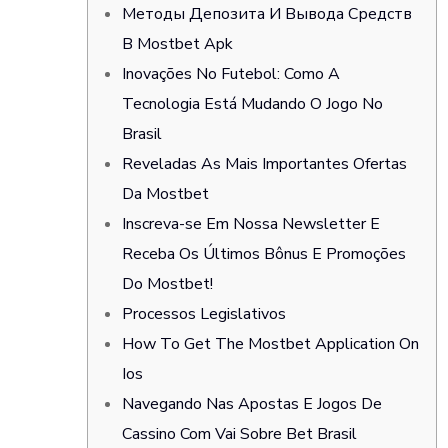
Методы Депозита И Вывода Средств
В Mostbet Apk
Inovações No Futebol: Como A
Tecnologia Está Mudando O Jogo No
Brasil
Reveladas As Mais Importantes Ofertas
Da Mostbet
Inscreva-se Em Nossa Newsletter E
Receba Os Últimos Bônus E Promoções
Do Mostbet!
Processos Legislativos
How To Get The Mostbet Application On
Ios
Navegando Nas Apostas E Jogos De
Cassino Com Vai Sobre Bet Brasil