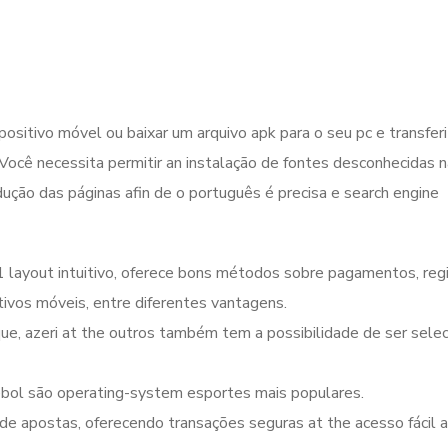
sitivo móvel ou baixar um arquivo apk para o seu pc e transferi-
Você necessita permitir an instalação de fontes desconhecidas 
dução das páginas afin de o português é precisa e search engine
 layout intuitivo, oferece bons métodos sobre pagamentos, reg
itivos móveis, entre diferentes vantagens.
que, azeri at the outros também tem a possibilidade de ser sele
debol são operating-system esportes mais populares.
de apostas, oferecendo transações seguras at the acesso fácil a