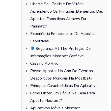
Liberte Seu Posible De Vitória
Aprendendo Os Principais Elementos Das
Apostas Esportivas Através Da
Parimatch
Experiência Emocionante De Apostas
Esportivas
Segurança At The Proteção De
Informações Mostbet Confiável
Cassino Ao Vivo
Posso Apostar No Ano De Eventos
Desportivos Mundiais Na Mostbet?
Principais Características Do Aplicativo
Como Obter Um Bônus Na Casa Para
Aposta Mostbet?
Aplicativos Móveis Mostbet