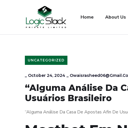
Home
About Us
UNCATEGORIZED
_
October 24, 2024
_
Owaisrasheed06@gmail.c
“Alguma Análise Da C
Usuários Brasileiro
“Alguma Análise Da Casa De Apostas Afin De Usuár