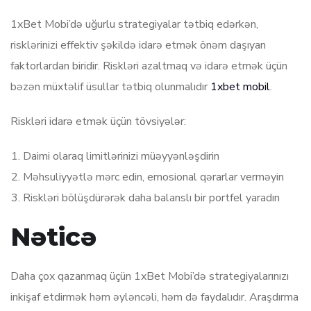
1xBet Mobi’də uğurlu strategiyalar tətbiq edərkən,
risklərinizi effektiv şəkildə idarə etmək önəm daşıyan
faktorlardan biridir. Riskləri azaltmaq və idarə etmək üçün
bəzən müxtəlif üsullar tətbiq olunmalıdır
1xbet mobil
.
Riskləri idarə etmək üçün tövsiyələr:
Daimi olaraq limitlərinizi müəyyənləşdirin
Məhsuliyyətlə mərc edin, emosional qərarlar verməyin
Riskləri bölüşdürərək daha balanslı bir portfel yaradın
Nəticə
Daha çox qazanmaq üçün 1xBet Mobi’də strategiyalarınızı
inkişaf etdirmək həm əyləncəli, həm də faydalıdır. Araşdırma