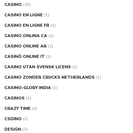
CASINO
(43)
CASINO EN LIGNE
(1)
CASINO EN LIGNE FR
(1)
CASINO ONLINA CA
(2)
CASINO ONLINE AR
(2)
CASINÒ ONLINE IT
(1)
CASINO UTAN SVENSK LICENS
(2)
CASINO ZONDER CRUCKS NETHERLANDS
(1)
CASINO-GLORY INDIA
(1)
CASINOS
(1)
CRAZY TIME
(4)
CSDINO
(1)
DESIGN
(3)