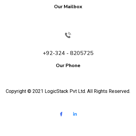
Our Mailbox
+92-324 - 8205725
Our Phone
Copyright © 2021 LogicStack Pvt Ltd. All Rights Reserved.