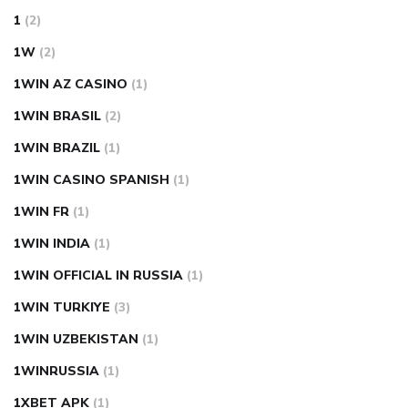
1
(2)
1W
(2)
1WIN AZ CASINO
(1)
1WIN BRASIL
(2)
1WIN BRAZIL
(1)
1WIN CASINO SPANISH
(1)
1WIN FR
(1)
1WIN INDIA
(1)
1WIN OFFICIAL IN RUSSIA
(1)
1WIN TURKIYE
(3)
1WIN UZBEKISTAN
(1)
1WINRUSSIA
(1)
1XBET APK
(1)