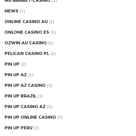
MX-BBRBET-CASINO
(1)
NEWS
(1)
ONLINE CASINO AU
(1)
ONLONE CASINO ES
(1)
OZWIN AU CASINO
(1)
PELICAN CASINO PL
(1)
PIN UP
(2)
PIN UP AZ
(1)
PIN UP AZ CASINO
(2)
PIN UP BRAZIL
(1)
PIN UP CASINO AZ
(1)
PIN UP ONLINE CASINO
(1)
PIN UP PERU
(2)