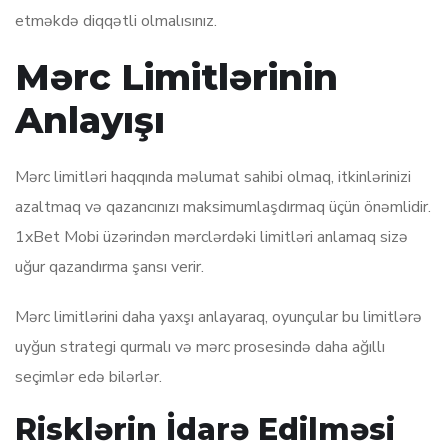
etməkdə diqqətli olmalısınız.
Mərc Limitlərinin
Anlayışı
Mərc limitləri haqqında məlumat sahibi olmaq, itkinlərinizi
azaltmaq və qazancınızı maksimumlaşdırmaq üçün önəmlidir.
1xBet Mobi üzərindən mərclərdəki limitləri anlamaq sizə
uğur qazandırma şansı verir.
Mərc limitlərini daha yaxşı anlayaraq, oyunçular bu limitlərə
uyğun strategi qurmalı və mərc prosesində daha ağıllı
seçimlər edə bilərlər.
Risklərin İdarə Edilməsi