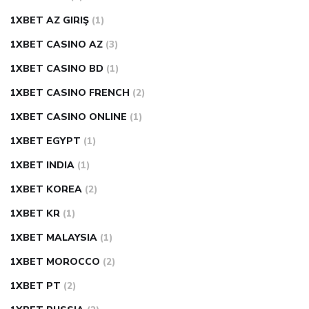
1XBET AZ GIRIŞ
(1)
1XBET CASINO AZ
(3)
1XBET CASINO BD
(1)
1XBET CASINO FRENCH
(2)
1XBET CASINO ONLINE
(1)
1XBET EGYPT
(1)
1XBET INDIA
(1)
1XBET KOREA
(2)
1XBET KR
(1)
1XBET MALAYSIA
(1)
1XBET MOROCCO
(2)
1XBET PT
(2)