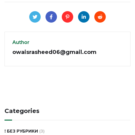
Author
owaisrasheed06@gmail.com
Categories
! БЕЗ РУБРИКИ
(3)