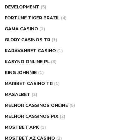
DEVELOPMENT
(5)
FORTUNE TIGER BRAZIL
(4)
GAMA CASINO
(1)
GLORY-CASINOS TR
(1)
KARAVANBET CASINO
(1)
KASYNO ONLINE PL
(3)
KING JOHNNIE
(1)
MARIBET CASINO TR
(1)
MASALBET
(2)
MELHOR CASSINOS ONLINE
(5)
MELHOR CASSINOS PIX
(2)
MOSTBET APK
(1)
MOSTBET AZ CASINO
(2)