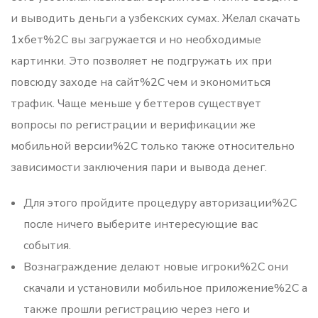
и выводить деньги а узбекских сумах. Желал скачать
1хбет%2C вы загружается и но необходимые
картинки. Это позволяет не подгружать их при
повсюду заходе на сайт%2C чем и экономиться
трафик. Чаще меньше у беттеров существует
вопросы по регистрации и верификации же
мобильной версии%2C только также относительно
зависимости заключения пари и вывода денег.
Для этого пройдите процедуру авторизации%2C
после ничего выберите интересующие вас
события.
Вознаграждение делают новые игроки%2C они
скачали и установили мобильное приложение%2C а
также прошли регистрацию через него и