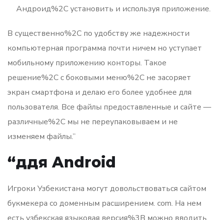
Андроид%2C установить и используя приложение.
В существенно%2C по удобству же надежности
компьютерная программа почти ничем но уступает
мобильному приложению конторы. Такое
решение%2C с боковыми меню%2C не засоряет
экран смартфона и делаю его более удобнее для
пользователя. Все файлы предоставленные и сайте —
различные%2C мы не переупаковываем и не
изменяем файлы.”
“ддя Android
Игроки Узбекистана могут довольствоваться сайтом
букмекера со доменным расширением. com. На нем
есть узбекская языковая версия%3B можно вводить