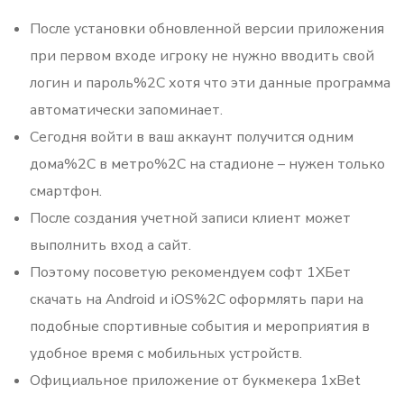
После установки обновленной версии приложения
при первом входе игроку не нужно вводить свой
логин и пароль%2C хотя что эти данные программа
автоматически запоминает.
Сегодня войти в ваш аккаунт получится одним
дома%2C в метро%2C на стадионе – нужен только
смартфон.
После создания учетной записи клиент может
выполнить вход а сайт.
Поэтому посоветую рекомендуем софт 1ХБет
скачать на Android и iOS%2C оформлять пари на
подобные спортивные события и мероприятия в
удобное время с мобильных устройств.
Официальное приложение от букмекера 1xBet