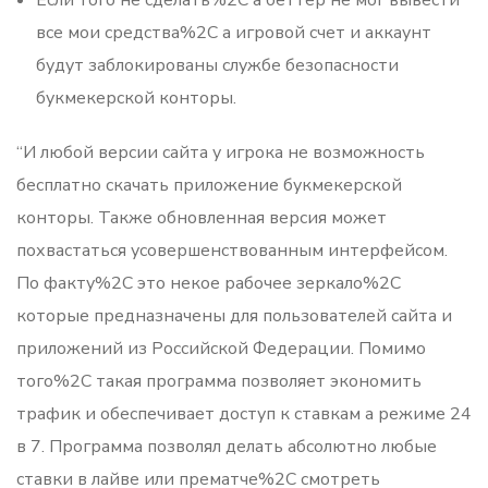
Если того не сделать%2C а беттер не мог вывести
все мои средства%2C а игровой счет и аккаунт
будут заблокированы службе безопасности
букмекерской конторы.
“И любой версии сайта у игрока не возможность
бесплатно скачать приложение букмекерской
конторы. Также обновленная версия может
похвастаться усовершенствованным интерфейсом.
По факту%2C это некое рабочее зеркало%2C
которые предназначены для пользователей сайта и
приложений из Российской Федерации. Помимо
того%2C такая программа позволяет экономить
трафик и обеспечивает доступ к ставкам а режиме 24
в 7. Программа позволял делать абсолютно любые
ставки в лайве или прематче%2C смотреть