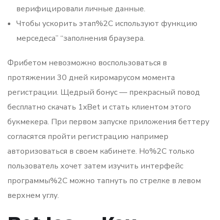
верифицировали личные данные.
Чтобы ускорить этап%2C используют функцию
мерседеса” “заполнения браузера.
Фрибетом невозможно воспользоваться в
протяжении 30 дней киромарусом момента
регистрации. Щедрый бонус — прекрасный повод
бесплатно скачать 1xBet и стать клиентом этого
букмекера. При первом запуске приложения беттеру
согласятся пройти регистрацию например
авторизоваться в своем кабинете. Но%2C только
пользователь хочет затем изучить интерфейс
программы%2C можно тапнуть по стрелке в левом
верхнем углу.