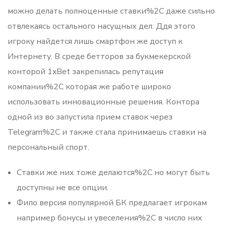
можно делать полноценные ставки%2C даже сильно
отвлекаясь остального насущных дел. Ддя этого
игроку найдется лишь смартфон же доступ к
Интернету. В среде бетторов за букмекерской
конторой 1xBet закрепилась репутация
компании%2C которая же работе широко
использовать инновационные решения. Контора
одной из во запустила прием ставок через
Telegram%2C и также стала принимаешь ставки на
персональный спорт.
Ставки же них тоже делаются%2C но могут быть
доступны не все опции.
Фипо версия популярной БК предлагает игрокам
например бонусы и увеселения%2C в число них