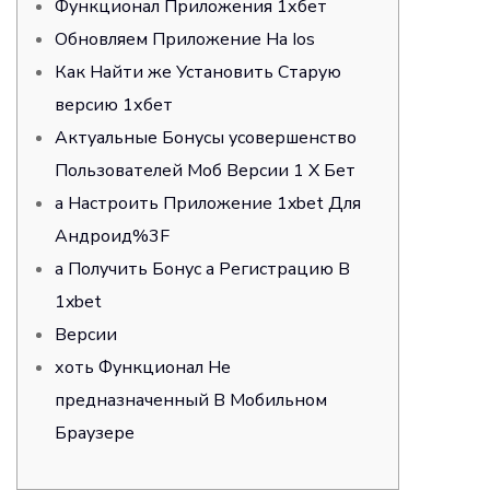
Функционал Приложения 1хбет
Обновляем Приложение На Ios
Как Найти же Установить Старую
версию 1хбет
Актуальные Бонусы усовершенство
Пользователей Моб Версии 1 Х Бет
а Настроить Приложение 1xbet Для
Андроид%3F
а Получить Бонус а Регистрацию В
1xbet
Версии
хоть Функционал Не
предназначенный В Мобильном
Браузере