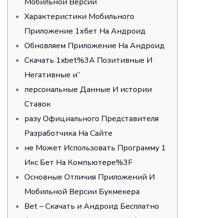
Мобильной Версии
Характеристики Мобильного
Приложение 1хбет На Андроид
Обновляем Приложение На Андроид
Скачать 1xbet%3A Позитивные И
Негативные и”
персональные Данные И истории
Ставок
разу Официального Представителя
Разработчика На Сайте
не Может Использовать Программу 1
Икс Бет На Компьютере%3F
Основные Отличия Приложений И
Мобильной Версии Букмекера
Bet – Скачать и Андроид Бесплатно