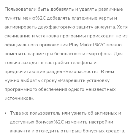
Пользователи быть добавлять и удалять различные
пункты меню%2C добавлять платежные карты и
активировать двухфакторную защиту аккаунта. Хотя
скачивание и установка программы происходит не из
официального приложения Play Market%2C можно
поменять параметры безопасности смартфона. Для
только заходят в настройки телефона и
предпочитающие раздел «Безопасность». В нем
нужно выбрать строку «Разрешить установку
программного обеспечения одного неизвестных
источников».
Туда же пользователь или узнать об активных и
доступных бонусах%2C изменить настройки
аккаунта и отследить отыгрыш бонусных средств.