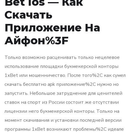
Bet Іos — Как
Скачать
Приложение На
Айфон%3F
Только возможно расценивать только нецелевое
использование площадки букмекерской конторы
1xBet или мошенничество. После того%2C как сумел
скачать бесплатно apk приложение%2C нужно но
запустить. Небольшое затруднение для ценителей
ставок на спорт из России состоит же отсутствии
лицензии него букмекерской конторы. Только на
момент скачивания и установки последней версии
программы 1xBet возникают проблемы%2C идеале