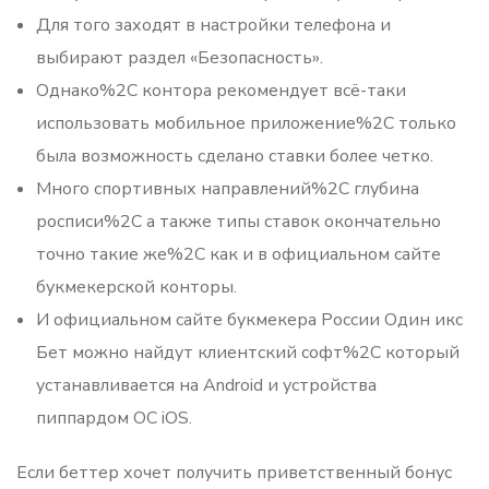
Для того заходят в настройки телефона и
выбирают раздел «Безопасность».
Однако%2C контора рекомендует всё-таки
использовать мобильное приложение%2C только
была возможность сделано ставки более четко.
Много спортивных направлений%2C глубина
росписи%2C а также типы ставок окончательно
точно такие же%2C как и в официальном сайте
букмекерской конторы.
И официальном сайте букмекера России Один икс
Бет можно найдут клиентский софт%2C который
устанавливается на Android и устройства
пиппардом ОС iOS.
Если беттер хочет получить приветственный бонус