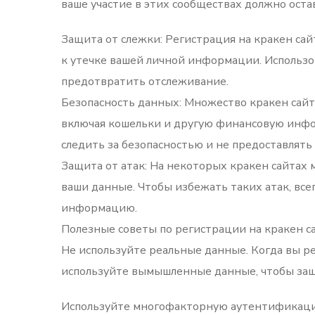
ваше участие в этих сообществах должно ост
Защита от слежки: Регистрация на кракен са
к утечке вашей личной информации. Использ
предотвратить отслеживание.
Безопасность данных: Множество кракен сайт
включая кошельки и другую финансовую инф
следить за безопасностью и не предоставлять
Защита от атак: На некоторых кракен сайтах
ваши данные. Чтобы избежать таких атак, вс
информацию.
Полезные советы по регистрации на кракен с
Не используйте реальные данные. Когда вы ре
используйте вымышленные данные, чтобы защ
Используйте многофакторную аутентификаци