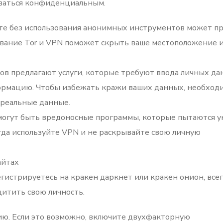
аваться конфиденциальным.
йте без использования анонимных инструментов может п
ование Tor и VPN поможет скрыть ваше местоположение 
ов предлагают услуги, которые требуют ввода личных да
ормацию. Чтобы избежать кражи ваших данных, необход
 реальные данные.
 могут быть вредоносные программы, которые пытаются у
егда используйте VPN и не раскрывайте свою личную
айтах
гистрируетесь на кракен даркнет или кракен онион, все
итить свою личность.
ю. Если это возможно, включите двухфакторную