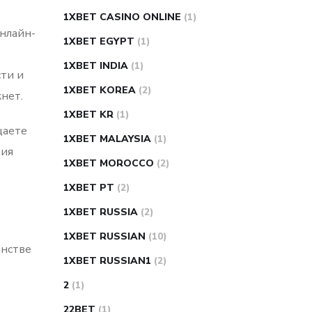
1XBET CASINO ONLINE
(1)
онлайн-
1XBET EGYPT
(1)
1XBET INDIA
(1)
сти и
1XBET KOREA
(2)
нет.
1XBET KR
(1)
щаете
1XBET MALAYSIA
(1)
ния
1XBET MOROCCO
(2)
1XBET PT
(2)
1XBET RUSSIA
(2)
1XBET RUSSIAN
(10)
инстве
1XBET RUSSIAN1
(2)
2
(1)
22BET
(1)