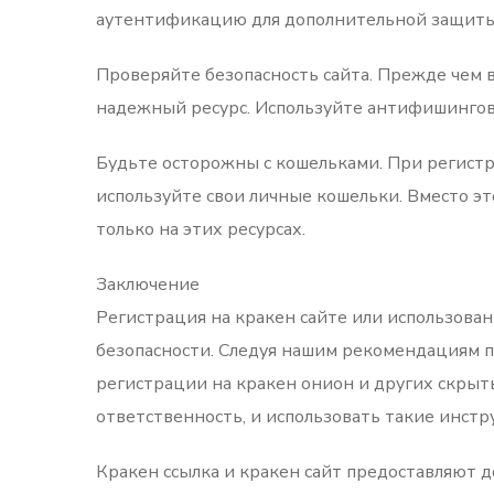
аутентификацию для дополнительной защиты 
Проверяйте безопасность сайта. Прежде чем в
надежный ресурс. Используйте антифишингов
Будьте осторожны с кошельками. При регистр
используйте свои личные кошельки. Вместо эт
только на этих ресурсах.
Заключение
Регистрация на кракен сайте или использова
безопасности. Следуя нашим рекомендациям п
регистрации на кракен онион и других скрыт
ответственность, и использовать такие инстр
Кракен ссылка и кракен сайт предоставляют д