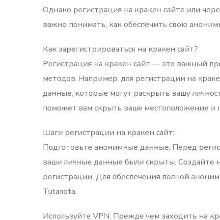
Однако регистрация на кракен сайте или чере
важно понимать, как обеспечить свою анонимн
Как зарегистрироваться на кракен сайт?
Регистрация на кракен сайт — это важный пр
методов. Например, для регистрации на краке
данные, которые могут раскрыть вашу лично
поможет вам скрыть ваше местоположение и
Шаги регистрации на кракен сайт:
Подготовьте анонимные данные. Перед регист
ваши личные данные были скрыты. Создайте 
регистрации. Для обеспечения полной анонимн
Tutanota.
Используйте VPN. Прежде чем заходить на кра