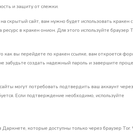
ость и защиту от слежки.
 на скрытый сайт, вам нужно будет использовать кракен 
ресурс в кракен онион. Для этого используйте браузер T
о как вы перейдете по кракен ссылке, вам откроется фор
е забудьте создать надежный пароль и завершите проце
айты могут потребовать подтвердить ваш аккаунт через 
буется. Если подтверждение необходимо, используйте
в Даркнете, которые доступны только через браузер Tor.