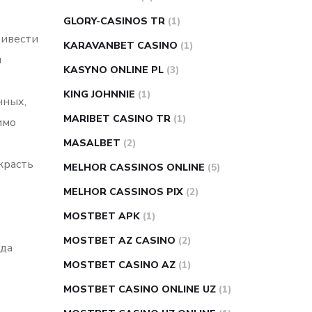
GLORY-CASINOS TR
(1)
ривести
KARAVANBET CASINO
(1)
и
KASYNO ONLINE PL
(3)
KING JOHNNIE
(1)
нных,
MARIBET CASINO TR
(1)
имо
MASALBET
(2)
красть
MELHOR CASSINOS ONLINE
(5)
MELHOR CASSINOS PIX
(2)
MOSTBET APK
(1)
MOSTBET AZ CASINO
(2)
гда
MOSTBET CASINO AZ
(1)
MOSTBET CASINO ONLINE UZ
(1)