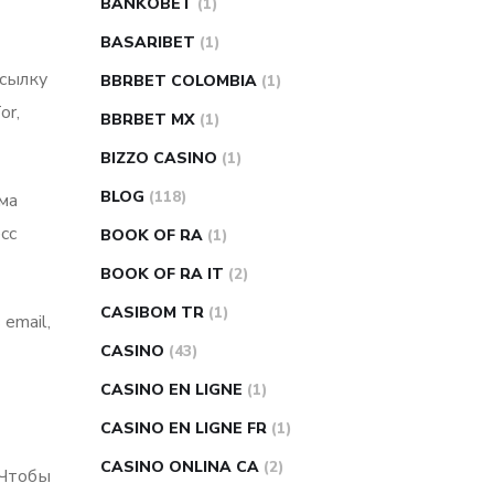
BANKOBET
(1)
BASARIBET
(1)
ссылку
BBRBET COLOMBIA
(1)
or,
BBRBET MX
(1)
BIZZO CASINO
(1)
BLOG
(118)
ма
сс
BOOK OF RA
(1)
BOOK OF RA IT
(2)
CASIBOM TR
(1)
email,
CASINO
(43)
CASINO EN LIGNE
(1)
CASINO EN LIGNE FR
(1)
CASINO ONLINA CA
(2)
 Чтобы