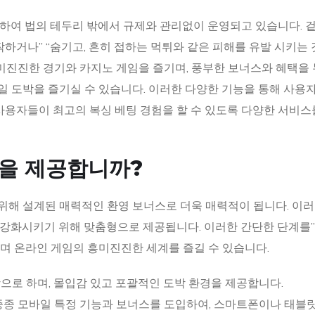
하여 법의 테두리 밖에서 규제와 관리없이 운영되고 있습니다. 
하거나” “숨기고, 흔히 접하는 먹튀와 같은 피해를 유발 시키는 
흥미진진한 경기와 카지노 게임을 즐기며, 풍부한 보너스와 혜택을
 모바일 도박을 즐기실 수 있습니다. 이러한 다양한 기능을 통해 사용
은 사용자들이 최고의 복싱 베팅 경험을 할 수 있도록 다양한 서비스
을 제공합니까?
 위해 설계된 매력적인 환영 보너스로 더욱 매력적이 됩니다. 이
강화시키기 위해 맞춤형으로 제공됩니다. 이러한 간단한 단계를”
으며 온라인 게임의 흥미진진한 세계를 즐길 수 있습니다.
으로 하며, 몰입감 있고 포괄적인 도박 환경을 제공합니다.
은 종종 모바일 특정 기능과 보너스를 도입하여, 스마트폰이나 태블