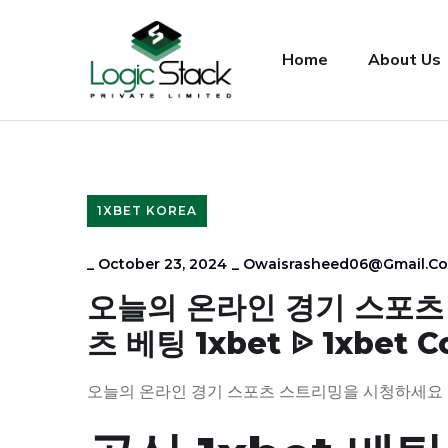
Home
About Us
1XBET KOREA
_
October 23, 2024
_
Owaisrasheed06@gmail.c
오늘의 온라인 경기 스포츠
츠 베팅 1xbet ᐉ 1xbet C
오늘의 온라인 경기 스포츠 스트리밍을 시청하세요 라이브