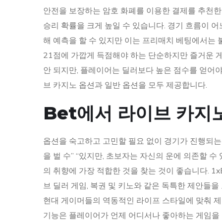
안전을 보장하는 암호 화폐를 이용한 결제를 추천한다
승리 확률을 크게 높일 수 있습니다. 경기 흐름이 어
해 예측을 할 수 있지만 이는 프리매치 베팅에서는
21점에 가깝게 득점해야 하는 단순하지만 즐거운 
안 되지만, 플레이어는 딜러보다 높은 점수를 얻어야
브 카지노 옵션과 일반 옵션을 모두 제공합니다.
Bet에서 라이브 카지
옵션을 숙고하고 고민할 필요 없이 경기가 진행되는 
을 벌 수” “있지만, 초보자는 자신의 운에 의존할 
의 취향에 가장 적합한 것을 찾는 것이 좋습니다. 1x
브 딜러 게임, 복권 및 키노와 같은 독특한 제안들을
현대 게이머들의 역동적인 라이프 스타일에 맞춰 제
기능은 플레이어가 언제 어디서나 좋아하는 게임을 