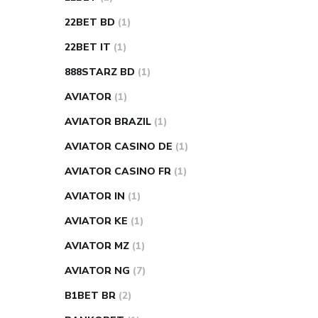
22BET BD
(1)
22BET IT
(1)
888STARZ BD
(1)
AVIATOR
(1)
AVIATOR BRAZIL
(1)
AVIATOR CASINO DE
(1)
AVIATOR CASINO FR
(1)
AVIATOR IN
(1)
AVIATOR KE
(1)
AVIATOR MZ
(1)
AVIATOR NG
(7)
B1BET BR
(2)