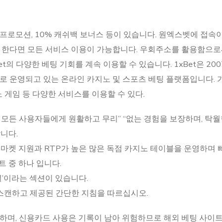
프로모션, 10% 캐쉬백 보너스 등이 있습니다. 원엑스벳에 접속
 한다면 모든 서비스 이용이 가능합니다. 우회주소를 활용함으로
의 다양한 베팅 기회를 계속 이용할 수 있습니다. 1xBet은 20
로 운영되고 있는 온라인 카지노 및 스포츠 베팅 플랫폼입니다. 
노 게임 등 다양한 서비스를 이용할 수 있다.
은 모든 사용자들에게 원활하고 무리” “없는 경험을 보장하며, 탁월
니다.
마켓 지원과 RTP가 높은 많은 독점 카지노 테이블을 운영하며 
 중 하나 입니다.
셜’이라는 섹션이 있습니다.
스캔하고 제공된 간단한 지침을 따르십시오.
하며, 신용카드 사용은 기록이 남아 위험하므로 해외 베팅 사이트