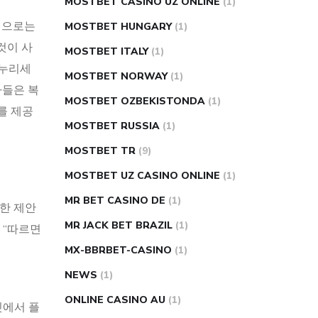
MOSTBET CASINO UZ ONLINE
(1)
겉으로는
MOSTBET HUNGARY
(1)
것이 사
MOSTBET ITALY
(1)
 누리세
MOSTBET NORWAY
(1)
자들은 복
MOSTBET OZBEKISTONDA
(1)
를 제공
MOSTBET RUSSIA
(1)
MOSTBET TR
(9)
MOSTBET UZ CASINO ONLINE
(1)
MR BET CASINO DE
(1)
러한 제안
MR JACK BET BRAZIL
(1)
 “따르면
MX-BBRBET-CASINO
(1)
NEWS
(1)
ONLINE CASINO AU
(1)
릿에서 플