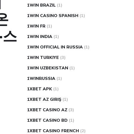
게
1WIN BRAZIL
(1)
온
1WIN CASINO SPANISH
(1)
1WIN FR
(1)
-스
1WIN INDIA
(1)
1WIN OFFICIAL IN RUSSIA
(1)
1WIN TURKIYE
(3)
1WIN UZBEKISTAN
(1)
1WINRUSSIA
(1)
1XBET APK
(1)
1XBET AZ GIRIŞ
(1)
1XBET CASINO AZ
(3)
1XBET CASINO BD
(1)
1XBET CASINO FRENCH
(2)