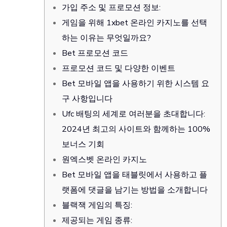
가입 주소 및 프로모션 정보:
게임을 위해 1xbet 온라인 카지노를 선택
하는 이유는 무엇일까요?
Bet 프로모션 코드
프로모션 코드 및 다양한 이벤트
Bet 모바일 앱을 사용하기 위한 시스템 요
구 사항입니다
Ufc 배팅의 세계로 여러분을 초대합니다:
2024년 최고의 사이트와 함께하는 100%
보너스 기회
원엑스벳 온라인 카지노
Bet 모바일 앱을 태블릿에서 사용하고 플
랫폼에 댓글을 남기는 방법을 소개합니다
블랙잭 게임의 특징:
제공되는 게임 종류: