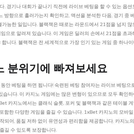
. 경기나 대회가 끝나기 직전에 라이브 베팅을 할 수 있는 옵션
느 방향으로 흘러가는지 확인하고, 액션을 분석한 다음, 경기 중 
 불가능한 일입니다. 블랙잭은 때로는 라운드에서 21점을 넘지 
게임으로 알려져 있습니다. 이 게임은 딜러의 손에서 21점을 초
 합니다. 블랙잭은 전 세계적으로 가장 인기 있는 게임 중 하나이
노 분위기에 빠져보세요
동안 베팅을 하면 됩니다! 숙련된 베팅 참여자는 라이브 베팅으로
수 있습니다. 이 카지노 게임에는 많은 변형이 있으므로 모두 확인하
Bet 카지노에서는 클래식 슬롯, 포커 및 블랙잭과 같은 테이블 게
 포함한 다양한 게임을 즐길 수 있습니다. 1xBet 카지노의 모바
작되어, 품질 저하 없이 유연성과 편리함을 제공합니다. 카지노
즐길 수 있도록 보장합니다.