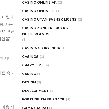
CASINO ONLINE AR
(2)
CASINÒ ONLINE IT
(1)
이 어렵다
CASINO UTAN SVENSK LICENS
(2)
써, 사용
CASINO ZONDER CRUCKS
07년 오픈
NETHERLANDS
가입을”
(1)
CASINO-GLORY INDIA
(1)
CASINOS
(1)
한 서비
CRAZY TIME
(4)
빠른 속도
CSDINO
(1)
DESIGN
(3)
DEVELOPMENT
(5)
FORTUNE TIGER BRAZIL
(4)
 이용 시
GAMA CASINO
(1)